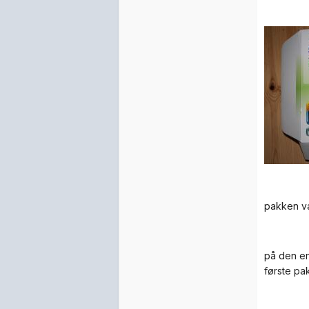
pakken va
på den ene
første pa