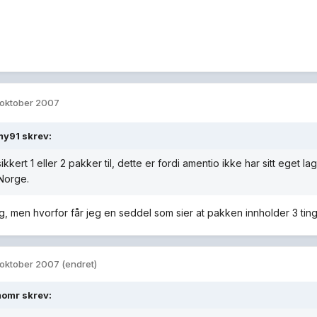
 oktober 2007
y91 skrev:
sikkert 1 eller 2 pakker til, dette er fordi amentio ikke har sitt eget l
 Norge.
eg, men hvorfor får jeg en seddel som sier at pakken innholder 3 tin
 oktober 2007
(endret)
omr skrev: