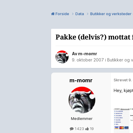
Forside
Data
Butikker og verksteder
Pakke (delvis?) mottat
Av
m-momr
9. oktober 2007
i
Butikker og 
m-momr
Skrevet
9.
Hey, kjøpt
Medlemmer
1 423
19