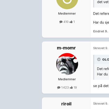
det vet
Medlemmer
Det refere
410
1
Har du sj
Endret
9.
m-momr
Skrevet
9.
GLO
Det ref
Har du 
Medlemmer
se på det 
1 423
19
riroil
Skrevet
9.