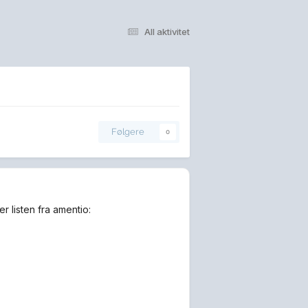
All aktivitet
Følgere
0
r listen fra amentio: