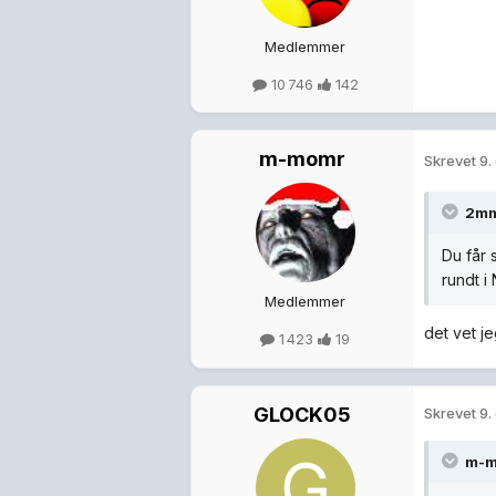
Medlemmer
10 746
142
m-momr
Skrevet
9.
2mm
Du får 
rundt i
Medlemmer
det vet j
1 423
19
GLOCK05
Skrevet
9.
m-m