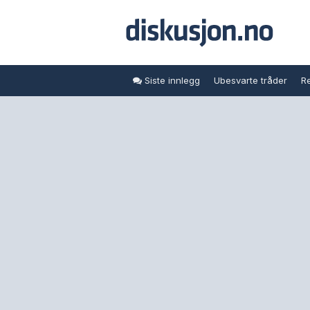
Siste innlegg
Ubesvarte tråder
Re