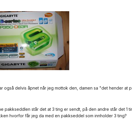
r også delvis åpnet når jeg mottok den, damen sa "det hender at pa
 pakkseddlen står det at 3 ting er sendt, på den andre står det 1 ting
kken hvorfor får jeg da med en pakkseddel som innholder 3 ting?