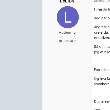
LeLiLa
Skrevet
10
Hmm du har
Jeg har og
Jeg har e
greie da,
Medlemmer
equalizere
255
2
Så det man
jeg et bil
Forresten
Og hva fa
speakere
Det er ihv