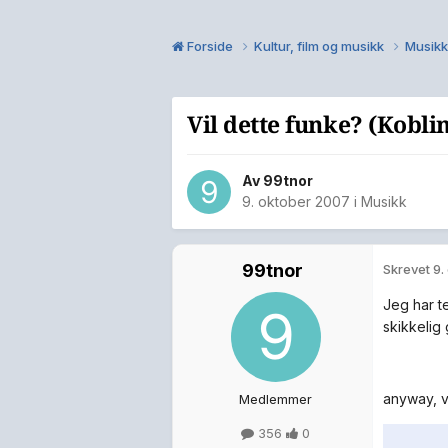
Forside
Kultur, film og musikk
Musik
Vil dette funke? (Koblin
Av
99tnor
9. oktober 2007
i
Musikk
99tnor
Skrevet
9.
Jeg har te
skikkelig 
anyway, v
Medlemmer
356
0