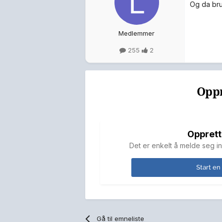
Og da bru
Medlemmer
255
2
Oppr
Opprett
Det er enkelt å melde seg in
Start en
Gå til emneliste