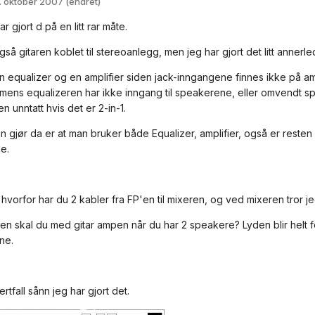
. oktober 2007
(endret)
 gjort d på en litt rar måte.
så gitaren koblet til stereoanlegg, men jeg har gjort det litt annerle
n equalizer og en amplifier siden jack-inngangene finnes ikke på amp
 mens equalizeren har ikke inngang til speakerene, eller omvendt sp
n unntatt hvis det er 2-in-1.
 gjør da er at man bruker både Equalizer, amplifier, også er resten 
de.
 hvorfor har du 2 kabler fra FP'en til mixeren, og ved mixeren tror 
en skal du med gitar ampen når du har 2 speakere? Lyden blir helt f
ne.
ertfall sånn jeg har gjort det.