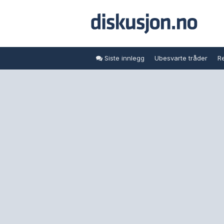
Siste innlegg
Ubesvarte tråder
Re