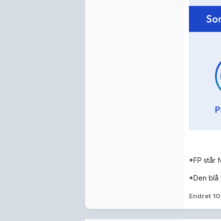
*FP står 
*Den blå l
Endret
10