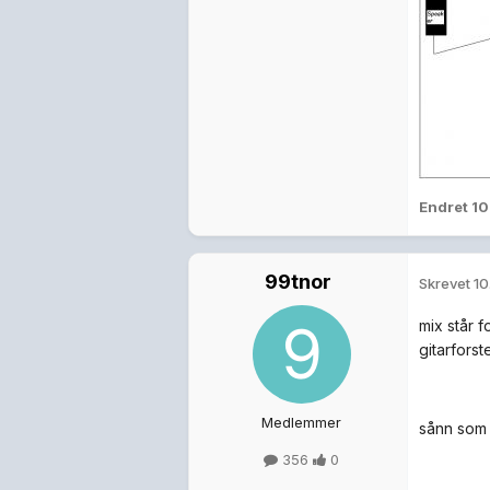
Endret
10
99tnor
Skrevet
10
mix står f
gitarforst
Medlemmer
sånn som 
356
0