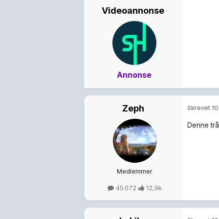
Videoannonse
Annonse
Zeph
Skrevet
10
Denne tråd
Medlemmer
45 072
12,9k