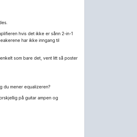
des.
lifieren hvis det ikke er sånn 2-in-1
eakerene har ikke inngang til
enkelt som bare det, vent litt så poster
jeg du mener equalizeren?
orskjellig på guitar ampen og