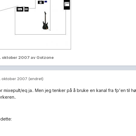
. oktober 2007
av Gotzone
. oktober 2007
(endret)
or mixepult/eq ja.. Men jeg tenker på å bruke en kanal fra fp'en til hø
erkeren..
dette: