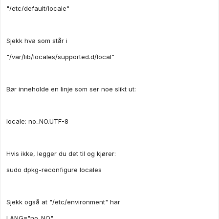
"/etc/default/locale"
Sjekk hva som står i
"/var/lib/locales/supported.d/local"
Bør inneholde en linje som ser noe slikt ut:
locale: no_NO.UTF-8
Hvis ikke, legger du det til og kjører:
sudo dpkg-reconfigure locales
Sjekk også at "/etc/environment" har
LANG="no_NO"