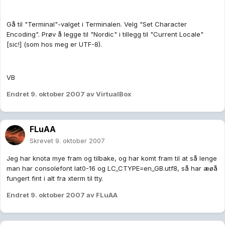
Gå til "Terminal"-valget i Terminalen. Velg "Set Character
Encoding". Prøv å legge til "Nordic" i tillegg til "Current Locale"
[sic!] (som hos meg er UTF-8).
VB
Endret
9. oktober 2007
av VirtualBox
FLuAA
Skrevet
9. oktober 2007
Jeg har knota mye fram og tilbake, og har komt fram til at så lenge
man har consolefont lat0-16 og LC_CTYPE=en_GB.utf8, så har æøå
fungert fint i alt fra xterm til tty.
Endret
9. oktober 2007
av FLuAA