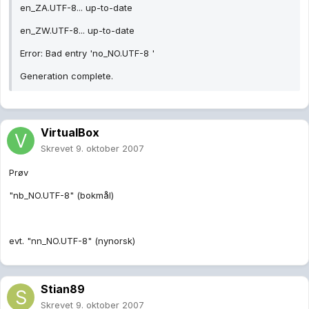
en_ZA.UTF-8... up-to-date
en_ZW.UTF-8... up-to-date
Error: Bad entry 'no_NO.UTF-8 '
Generation complete.
VirtualBox
Skrevet
9. oktober 2007
Prøv
"nb_NO.UTF-8" (bokmål)
evt. "nn_NO.UTF-8" (nynorsk)
Stian89
Skrevet
9. oktober 2007