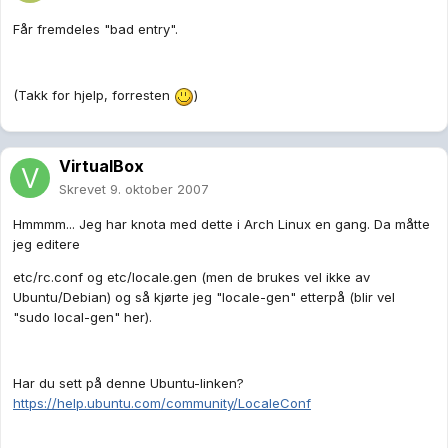
Får fremdeles "bad entry".
(Takk for hjelp, forresten
)
VirtualBox
Skrevet
9. oktober 2007
Hmmmm... Jeg har knota med dette i Arch Linux en gang. Da måtte
jeg editere
etc/rc.conf og etc/locale.gen (men de brukes vel ikke av
Ubuntu/Debian) og så kjørte jeg "locale-gen" etterpå (blir vel
"sudo local-gen" her).
Har du sett på denne Ubuntu-linken?
https://help.ubuntu.com/community/LocaleConf