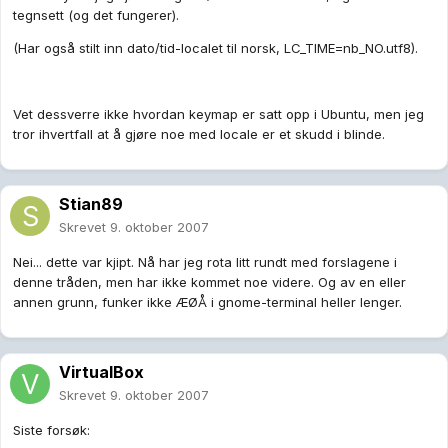
tegnsett (og det fungerer).
(Har også stilt inn dato/tid-localet til norsk, LC_TIME=nb_NO.utf8).
Vet dessverre ikke hvordan keymap er satt opp i Ubuntu, men jeg
tror ihvertfall at å gjøre noe med locale er et skudd i blinde.
Stian89
Skrevet
9. oktober 2007
Nei... dette var kjipt. Nå har jeg rota litt rundt med forslagene i
denne tråden, men har ikke kommet noe videre. Og av en eller
annen grunn, funker ikke ÆØÅ i gnome-terminal heller lenger.
VirtualBox
Skrevet
9. oktober 2007
Siste forsøk: