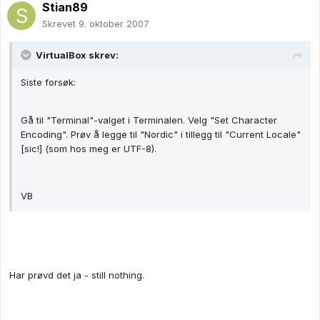
Stian89
Skrevet
9. oktober 2007
VirtualBox skrev:
Siste forsøk:
Gå til "Terminal"-valget i Terminalen. Velg "Set Character
Encoding". Prøv å legge til "Nordic" i tillegg til "Current Locale"
[sic!] (som hos meg er UTF-8).
VB
Har prøvd det ja - still nothing.