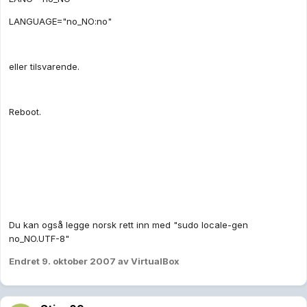
LANGUAGE="no_NO:no"
eller tilsvarende.
Reboot.
Du kan også legge norsk rett inn med "sudo locale-gen
no_NO.UTF-8"
Endret
9. oktober 2007
av VirtualBox