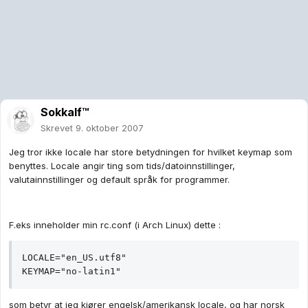
Sokkalf™
Skrevet
9. oktober 2007
Jeg tror ikke locale har store betydningen for hvilket keymap som
benyttes. Locale angir ting som tids/datoinnstillinger,
valutainnstillinger og default språk for programmer.
F.eks inneholder min rc.conf (i Arch Linux) dette :
LOCALE="en_US.utf8"

KEYMAP="no-latin1"
som betyr at jeg kjører engelsk/amerikansk locale, og har norsk