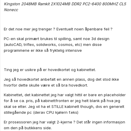
Kingston 2048MB Ramkit 2X1024MB DDR2 PC2-6400 800MHZ CL5
Nonecc
Er det noe mer jeg trenger ? Eventuelt noen åpenbare feil ?
PC-en skal primært brukes til spilling, samt noe 3d design
(autoCAD, triflex, solidworks, cosmos, etc) men disse
programmene er ikke så fryktelig intensive
Ting jeg er usikre på er hovedkortet og kabinettet.
Jeg så hovedkortet anbefalt en annen plass, dog det stod ikke
hvorfor dette skulle være et så bra hovedkort.
Kabinettet, det kabinettet jeg har valgt hittil er bare en placeholder
for å se ca. pris, på kabinettfronten er jeg helt blank på hva jeg
skal se etter. Jeg vil ha et STILLE kabinett though, dvs en generelt
stillegående pc (derav CPU kjølern f.eks)
Er prosessoren jeg har valgt 2-kjerne ? Det står ingen informasjon
om den på butikkens side.