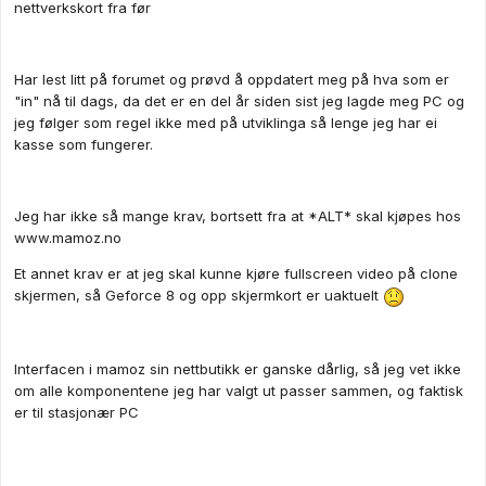
nettverkskort fra før
Har lest litt på forumet og prøvd å oppdatert meg på hva som er
"in" nå til dags, da det er en del år siden sist jeg lagde meg PC og
jeg følger som regel ikke med på utviklinga så lenge jeg har ei
kasse som fungerer.
Jeg har ikke så mange krav, bortsett fra at *ALT* skal kjøpes hos
www.mamoz.no
Et annet krav er at jeg skal kunne kjøre fullscreen video på clone
skjermen, så Geforce 8 og opp skjermkort er uaktuelt
Interfacen i mamoz sin nettbutikk er ganske dårlig, så jeg vet ikke
om alle komponentene jeg har valgt ut passer sammen, og faktisk
er til stasjonær PC