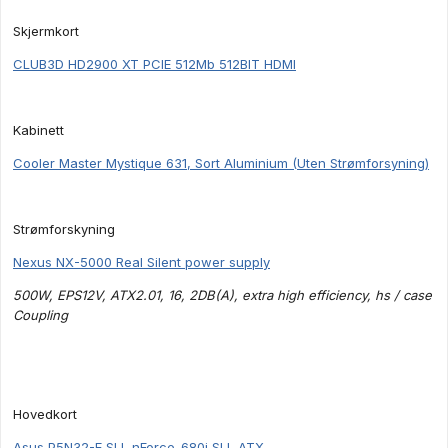
Skjermkort
CLUB3D HD2900 XT PCIE 512Mb 512BIT HDMI
Kabinett
Cooler Master Mystique 631, Sort Aluminium (Uten Strømforsyning)
Strømforskyning
Nexus NX-5000 Real Silent power supply
500W, EPS12V, ATX2.01, 16, 2DB(A), extra high efficiency, hs / case
Coupling
Hovedkort
Asus P5N32-E SLI, nForce-680i SLI, ATX,