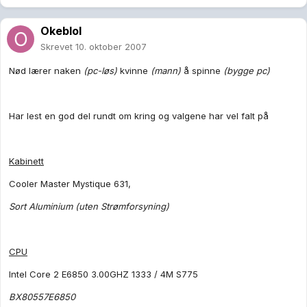
Okeblol
Skrevet
10. oktober 2007
Nød lærer naken
(pc-løs)
kvinne
(mann)
å spinne
(bygge pc)
Har lest en god del rundt om kring og valgene har vel falt på
Kabinett
Cooler Master Mystique 631,
Sort Aluminium (uten Strømforsyning)
CPU
Intel Core 2 E6850 3.00GHZ 1333 / 4M S775
BX80557E6850