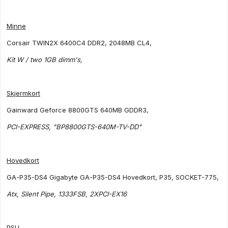
Minne
Corsair TWIN2X 6400C4 DDR2, 2048MB CL4,
Kit W / two 1GB dimm's,
Skjermkort
Gainward Geforce 8800GTS 640MB GDDR3,
PCI-EXPRESS, "BP8800GTS-640M-TV-DD"
Hovedkort
GA-P35-DS4 Gigabyte GA-P35-DS4 Hovedkort, P35, SOCKET-775,
Atx, Silent Pipe, 1333FSB, 2XPCI-EX16
PSU