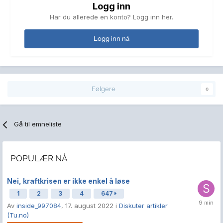
Logg inn
Har du allerede en konto? Logg inn her.
Logg inn nå
Følgere
0
Gå til emneliste
POPULÆR NÅ
Nei, kraftkrisen er ikke enkel å løse
1
2
3
4
647
Av
inside_997084
,
17. august 2022
i
Diskuter artikler
(Tu.no)