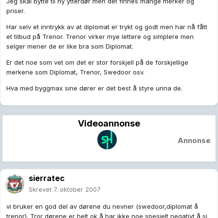
Jeg skal bytte til ny ytterdør men det finnes mange merker og
priser.
Har selv et inntrykk av at diplomat er trykt og godt men har nå fått
et tilbud på Trenor. Trenor virker mye lettere og simplere men
selger mener de er like bra som Diplomat.
Er det noe som vet om det er stor forskjell på de forskjellige
merkene som Diplomat, Trenor, Swedoor osv.
Hva med byggmax sine dører er det best å styre unna de.
Videoannonse
Annonse
sierratec
Skrevet
7. oktober 2007
vi bruker en god del av dørene du nevner (swedoor,diplomat å
trenor). Tror dørene er helt ok å har ikke noe spesielt negativt å si