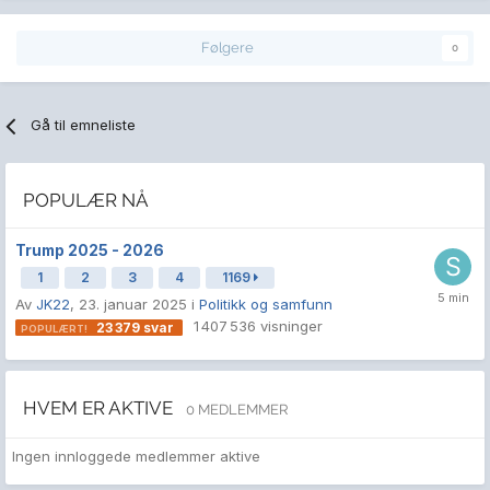
Følgere
0
Gå til emneliste
POPULÆR NÅ
Trump 2025 - 2026
1
2
3
4
1169
Av
JK22
,
23. januar 2025
i
Politikk og samfunn
1 407 536
visninger
23 379
svar
HVEM ER AKTIVE
0 MEDLEMMER
Ingen innloggede medlemmer aktive