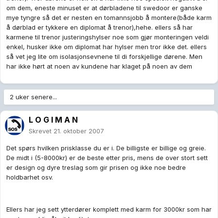
om dem, eneste minuset er at dørbladene til swedoor er ganske
mye tyngre så det er nesten en tomannsjobb å montere(både karm
å dørblad er tykkere en diplomat å trenor),hehe. ellers så har
karmene til trenor justeringshylser noe som gjør monteringen veldi
enkel, husker ikke om diplomat har hylser men tror ikke det. ellers
så vet jeg lite om isolasjonsevnene til di forskjellige dørene. Men
har ikke hørt at noen av kundene har klaget på noen av dem
2 uker senere...
L O G I M A N
Skrevet
21. oktober 2007
Det spørs hvilken prisklasse du er i. De billigste er billige og greie.
De midt i (5-8000kr) er de beste etter pris, mens de over stort sett
er design og dyre treslag som gir prisen og ikke noe bedre
holdbarhet osv.
Ellers har jeg sett ytterdører komplett med karm for 3000kr som har