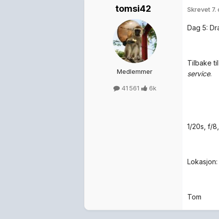
tomsi42
Skrevet
7.
Dag 5: Dra
Tilbake ti
Medlemmer
service
.
41 561
6k
1/20s, f/
Lokasjon:
Tom