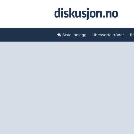
Siste innlegg
Ubesvarte tråder
Re