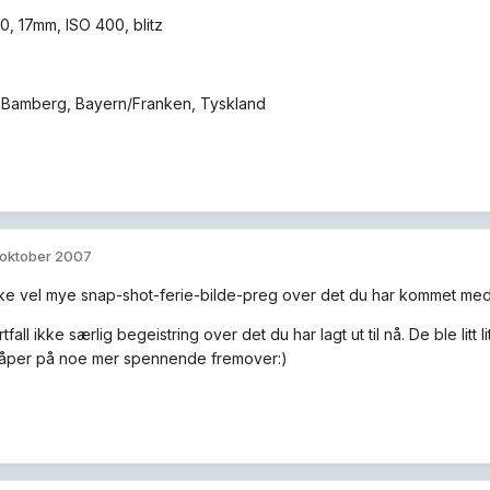
.0, 17mm, ISO 400, blitz
 Bamberg, Bayern/Franken, Tyskland
 oktober 2007
kke vel mye snap-shot-ferie-bilde-preg over det du har kommet med
rtfall ikke særlig begeistring over det du har lagt ut til nå. De ble litt 
Håper på noe mer spennende fremover:)