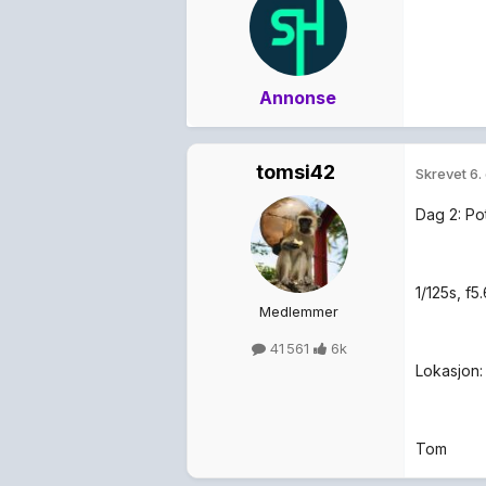
Annonse
tomsi42
Skrevet
6.
Dag 2: Po
1/125s, f
Medlemmer
41 561
6k
Lokasjon:
Tom