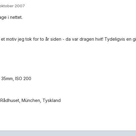
 oktober 2007
ge i nettet.
l et motiv jeg tok for to år siden - da var dragen hvit! Tydeligvis en 
8, 35mm, ISO 200
 Rådhuset, München, Tyskland