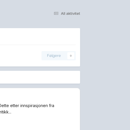
All aktivitet
Følgere
0
Dette etter innspirasjonen fra
tikk...