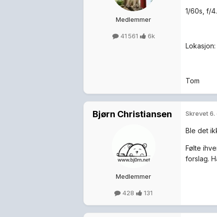
1/60s, f/4
Medlemmer
41 561
6k
Lokasjon:
Tom
Bjørn Christiansen
Skrevet
6.
Ble det i
Følte ihve
forslag. 
Medlemmer
428
131