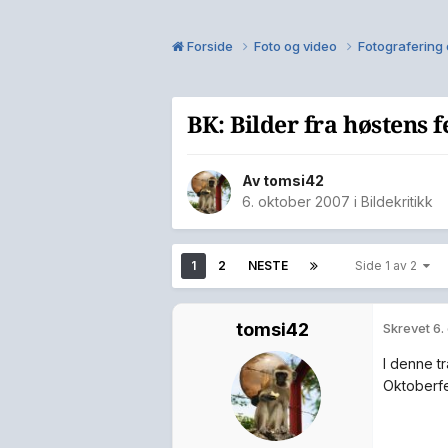
Forside
Foto og video
Fotografering 
BK: Bilder fra høstens f
Av
tomsi42
6. oktober 2007
i
Bildekritikk
1
2
NESTE
Side 1 av 2
tomsi42
Skrevet
6.
I denne tr
Oktoberfes