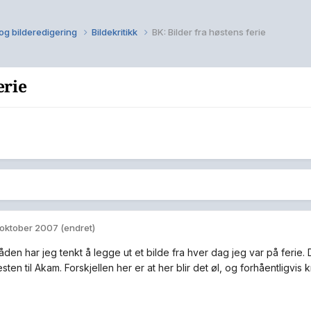
og bilderedigering
Bildekritikk
BK: Bilder fra høstens ferie
erie
 oktober 2007
(endret)
åden har jeg tenkt å legge ut et bilde fra hver dag jeg var på ferie. 
ten til Akam. Forskjellen her er at her blir det øl, og forhåentligvis kri