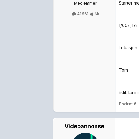
Starter m
Medlemmer
41 561
6k
1/60s, f/2
Lokasjon:
Tom
Edit: La i
Endret
6.
Videoannonse