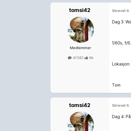
tomsi42
Skrevet
6.
Dag 3: Wa
1/60s, f/
Medlemmer
41 561
6k
Lokasjon:
Tom
tomsi42
Skrevet
6.
Dag 4: P