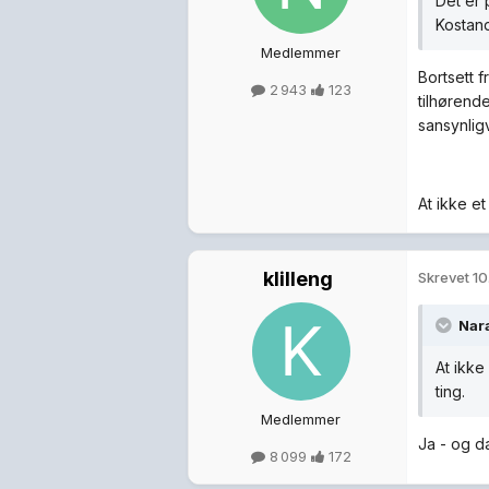
Det er 
Kostand
Medlemmer
Bortsett f
2 943
123
tilhørend
sansynlig
At ikke et
klilleng
Skrevet
10
Nar
At ikke
ting.
Medlemmer
Ja - og d
8 099
172