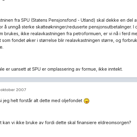
tninen fra SPU (Statens Pensjonsfond - Utland) skal dekke en del av 
r å unngå sterke skatteøkninger/reduserte pensjonsutbetalinger. I 
m brukes, ikke realavkastningen fra petroformuen, er vi nå i ferd me
rt som fondet øker i størrelse blir realavkastningen større, og forbr
e.
ale er uansett at SPU er omplassering av formue, ikke inntekt.
. oktober 2007
i jeg helt forstår alt dette med oljefondet
t kan vi ikke bruke av fordi dette skal finansiere eldreomsorgen?