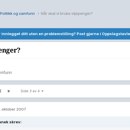
Politikk og samfunn
Når skal vi bruke oljepenger?
r innlegget ditt uten en problemstilling? Post gjerne i Oppslagstavle
penger?
samfunn
E
Side 3 av 4
. oktober 2007
anek skrev: