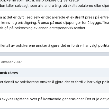
politikerne som faktisk må prioritere og iverksette.
en faller selvsagt, som alle andre ting, på skattebetalerne eller olje
ra at det er dyrt i seg selv er det allerede et ekstremt press på ent
e lønns- og prisstigning. Å pøse på med oljepenger for å bygge/fikse
vis gå på bekostning av annen entrepenørvirksomhet.
 flertall av politikerene ønsker å gjøre det er fordi vi har valgt polit
. oktober 2007
anek skrev:
 et flertall av politikerene ønsker å gjøre det er fordi vi har valgt po
a skyves utgiftene over på kommende generasjoner. Det er jo det j