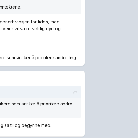
inntektene.
repenørbransjen for tiden, med
 veier vil være veldig dyrt og
ikere som ønsker å prioritere andre ting.
litikere som ønsker å prioritere andre
eg sa til og begynne med.