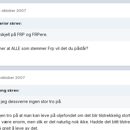
. oktober 2007
rior skrev:
rskjell på FRP og FRPere.
er at ALLE som stemmer Frp vil det du påstår?
. oktober 2007
leng skrev:
 jeg dessverre ingen stor tro på.
gen tro på at man kan leve på oljefondet om det blir tilstrekkelig st
 være enorm, men slik er det naturlig nok ikke. Hadde det blitt tilstre
 greit å leve av det.