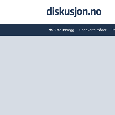
Siste innlegg
Ubesvarte tråder
Re