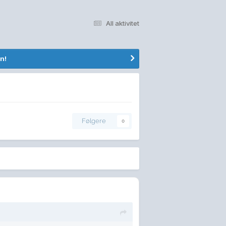
All aktivitet
n!
Følgere
0