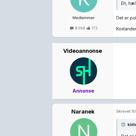
Eh, hæ?
Medlemmer
Det er pol
8 099
172
Kostanden 
Videoannonse
Annonse
Naranek
Skrevet
10
klil