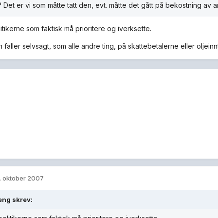
 Det er vi som måtte tatt den, evt. måtte det gått på bekostning av 
itikerne som faktisk må prioritere og iverksette.
faller selvsagt, som alle andre ting, på skattebetalerne eller oljein
. oktober 2007
leng skrev: