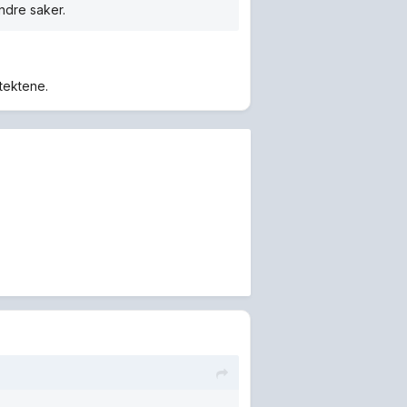
andre saker.
ntektene.