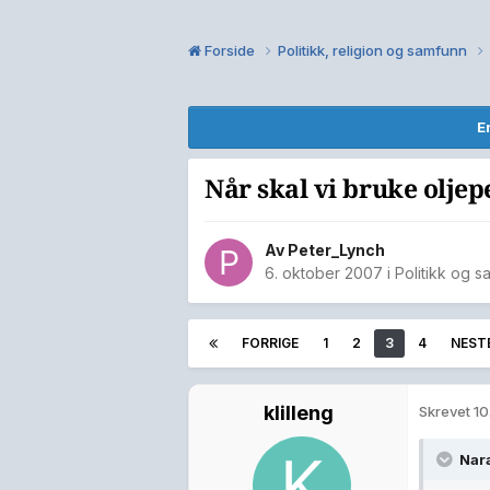
Forside
Politikk, religion og samfunn
E
Når skal vi bruke olje
Av
Peter_Lynch
6. oktober 2007
i
Politikk og 
FORRIGE
1
2
3
4
NEST
klilleng
Skrevet
10
Nar