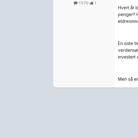
1 570
1
Hvert år 
penger? H
eldreomsor
En siste t
verdensøk
investert 
Men så er