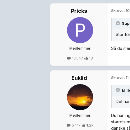
Pricks
Skrevet
10
Supe
Stor fo
Medlemmer
Så du men
13 547
13
Euklid
Skrevet
11
klil
Det har
Medlemmer
Du har in
størrelsen
5 417
1,2k
ganske så