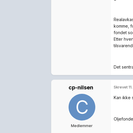
Realavkas
komme, fo
fondet so
Etter hve
tilsvarend
Det sentr
cp-nilsen
Skrevet
11
Kan ikke s
Oljefonde
Medlemmer