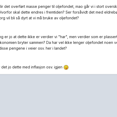
blir det overført masse penger til oljefondet, mao går vi i stort ov
vorfor skal dette endres i fremtiden? Ser forsåvidt det med eldreb
g vil bli så dyrt at vi må bruke av oljefondet?
ing er jo at dette ikke er verdier vi "har", men verdier som er plasser
onomien bryter sammen? Da har vel ikke lenger oljefondet noen ver
disse pengene i veier osv. her i landet?
 det jo dette med inflasjon osv. igjen