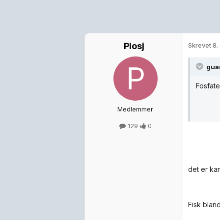
Plosj
Skrevet
8.
guar
Fosfate
Medlemmer
129
0
det er ka
Fisk blan