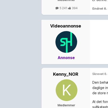
5 241
394
Endret
6.
Videoannonse
Annonse
Kenny_NOR
Skrevet
6.
Den behøv
daglige i
de store 
At det fo
Medlemmer
sultkatast