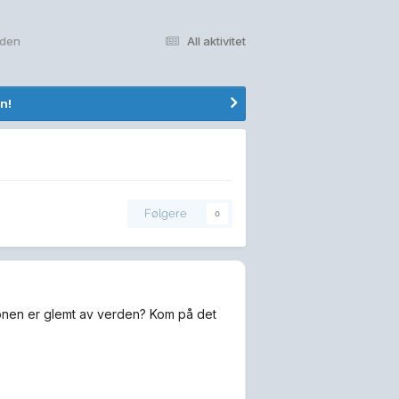
rden
All aktivitet
n!
Følgere
0
jonen er glemt av verden? Kom på det