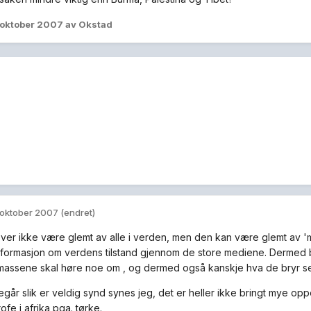
 oktober 2007
av Okstad
 oktober 2007
(endret)
er ikke være glemt av alle i verden, men den kan være glemt av 'm
nformasjon om verdens tilstand gjennom de store mediene. Dermed bl
massene skal høre noe om , og dermed også kanskje hva de bryr s
regår slik er veldig synd synes jeg, det er heller ikke bringt mye op
rofe i afrika pga. tørke.