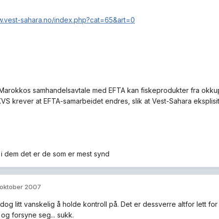
w.vest-sahara.no/index.php?cat=65&art=0
arokkos samhandelsavtale med EFTA kan fiskeprodukter fra okkuperte
VS krever at EFTA-samarbeidet endres, slik at Vest-Sahara eksplisi
er i dem det er de som er mest synd
 oktober 2007
dog litt vanskelig å holde kontroll på. Det er dessverre altfor lett f
 og forsyne seg... sukk.