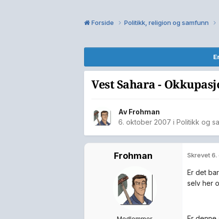
Forside
Politikk, religion og samfunn
E
Vest Sahara - Okkupasj
Av
Frohman
6. oktober 2007
i
Politikk og 
Frohman
Skrevet
6.
Er det ba
selv her 
Er denne 
Medlemmer