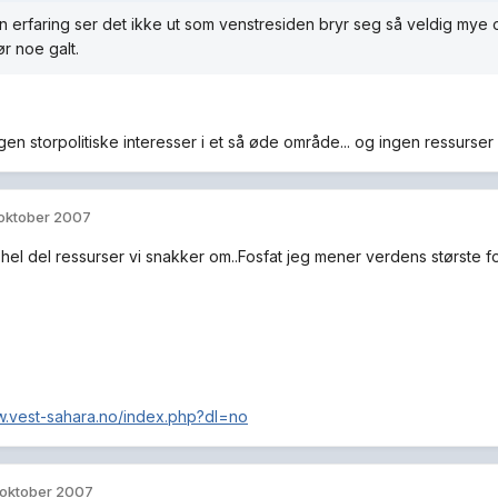
in erfaring ser det ikke ut som venstresiden bryr seg så veldig mye 
ør noe galt.
ngen storpolitiske interesser i et så øde område... og ingen ressurse
 oktober 2007
 hel del ressurser vi snakker om..Fosfat jeg mener verdens største 
w.vest-sahara.no/index.php?dl=no
 oktober 2007