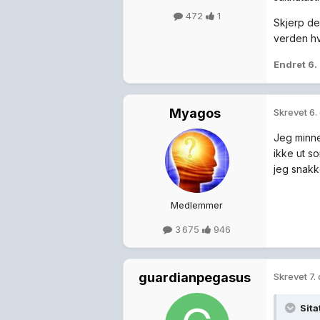
472
1
Skjerp de
verden hv
Endret
6.
Myagos
Skrevet
6.
Jeg minne
ikke ut so
jeg snakke
Medlemmer
3 675
946
guardianpegasus
Skrevet
7.
Sita