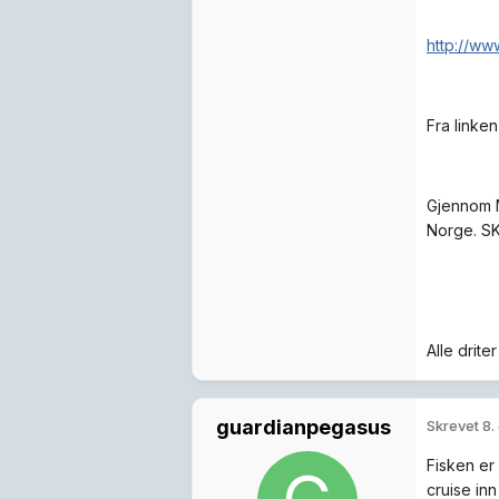
http://ww
Fra linken
Gjennom M
Norge. SK
Alle drit
guardianpegasus
Skrevet
8.
Fisken er 
cruise inn