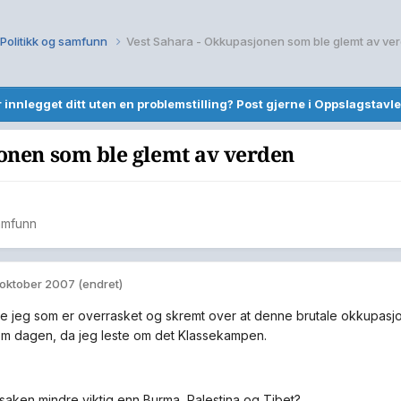
Politikk og samfunn
Vest Sahara - Okkupasjonen som ble glemt av ve
r innlegget ditt uten en problemstilling? Post gjerne i Oppslagstavle
onen som ble glemt av verden
samfunn
 oktober 2007
(endret)
re jeg som er overrasket og skremt over at denne brutale okkupas
om dagen, da jeg leste om det Klassekampen.
saken mindre viktig enn Burma, Palestina og Tibet?