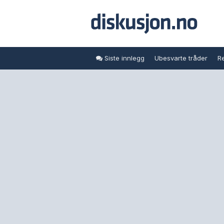
Siste innlegg
Ubesvarte tråder
Re