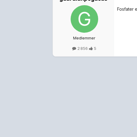
Fosfater 
Medlemmer
2 856
5