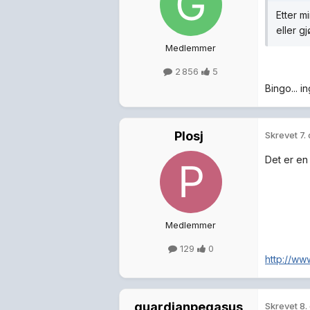
Etter m
eller gj
Medlemmer
2 856
5
Bingo... i
Plosj
Skrevet
7.
Det er en
Medlemmer
129
0
http://ww
guardianpegasus
Skrevet
8.