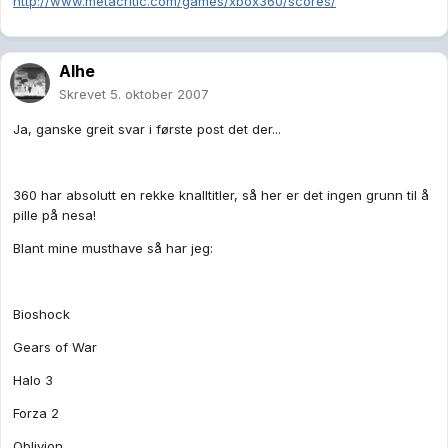
http://www.metacritic.com/games/xbox360/scores/
Alhe
Skrevet
5. oktober 2007
Ja, ganske greit svar i første post det der...
360 har absolutt en rekke knalltitler, så her er det ingen grunn til å
pille på nesa!
Blant mine musthave så har jeg:
Bioshock
Gears of War
Halo 3
Forza 2
Oblivion