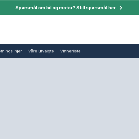
Spørsmål om bil og motor? Still spørsmål her
tningslinjer
Våre utvalgte
Vinnerliste