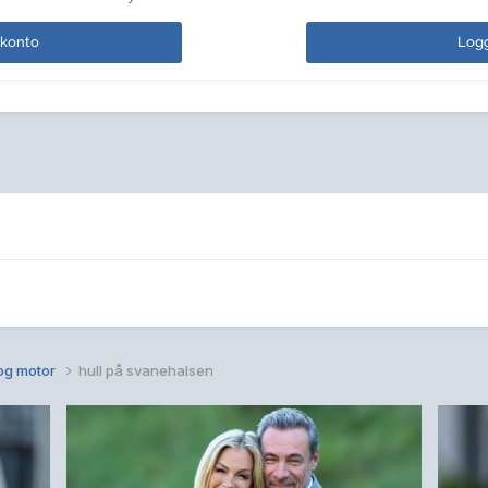
 konto
Logg
 og motor
hull på svanehalsen