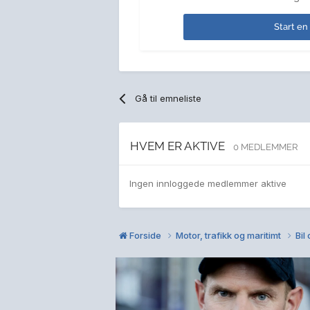
Start en
Gå til emneliste
HVEM ER AKTIVE
0 MEDLEMMER
Ingen innloggede medlemmer aktive
Forside
Motor, trafikk og maritimt
Bil