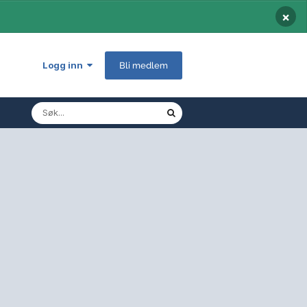
×
Logg inn
Bli medlem