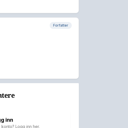
Forfatter
ntere
g inn
 konto? Logg inn her.