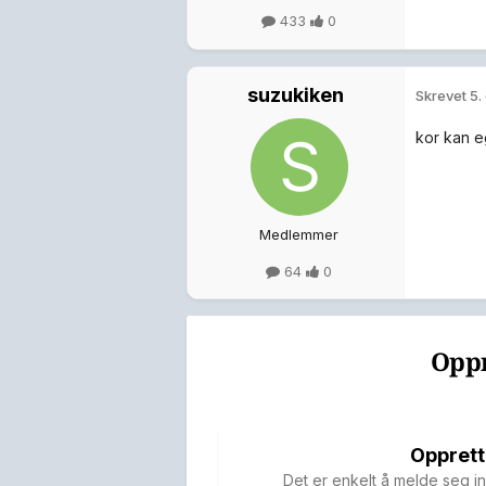
433
0
suzukiken
Skrevet
5.
kor kan e
Medlemmer
64
0
Oppr
Opprett
Det er enkelt å melde seg in