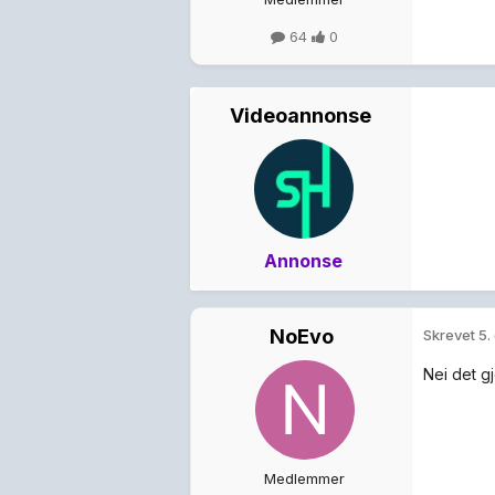
64
0
Videoannonse
Annonse
NoEvo
Skrevet
5.
Nei det gj
Medlemmer