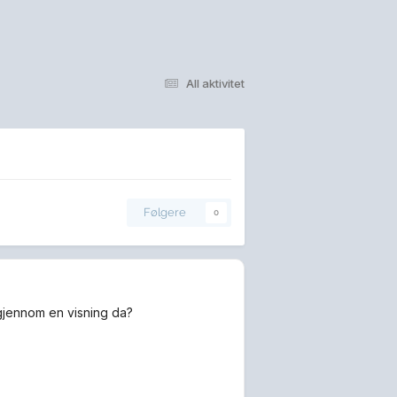
All aktivitet
Følgere
0
gjennom en visning da?