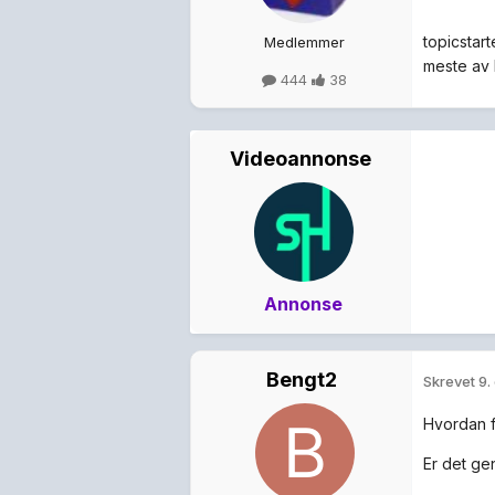
topicstart
Medlemmer
meste av h
444
38
Videoannonse
Annonse
Bengt2
Skrevet
9.
Hvordan f
Er det ge