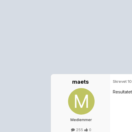
maets
Skrevet
10
Resultate
Medlemmer
255
0