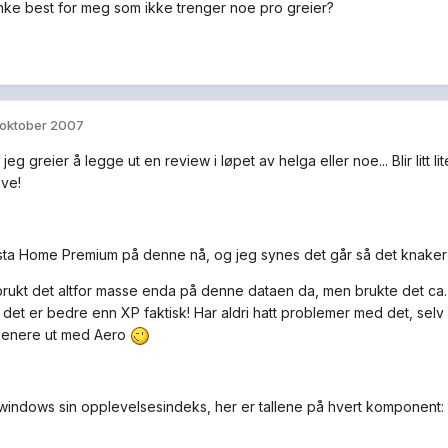
unke best for meg som ikke trenger noe pro greier?
 oktober 2007
jeg greier å legge ut en review i løpet av helga eller noe... Blir litt 
øve!
sta Home Premium på denne nå, og jeg synes det går så det knake
brukt det altfor masse enda på denne dataen da, men brukte det ca.
 det er bedre enn XP faktisk! Har aldri hatt problemer med det, se
penere ut med Aero
i windows sin opplevelsesindeks, her er tallene på hvert komponent: