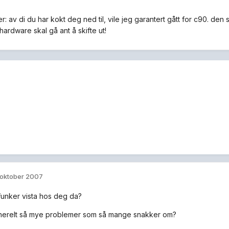
er: av di du har kokt deg ned til, vile jeg garantert gått for c90. de
ardware skal gå ant å skifte ut!
 oktober 2007
unker vista hos deg da?
nerelt så mye problemer som så mange snakker om?