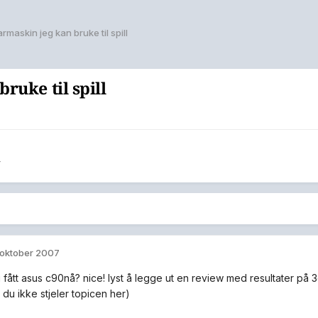
maskin jeg kan bruke til spill
ruke til spill
r
 oktober 2007
u fått asus c90nå? nice! lyst å legge ut en review med resultater på 
 du ikke stjeler topicen her)