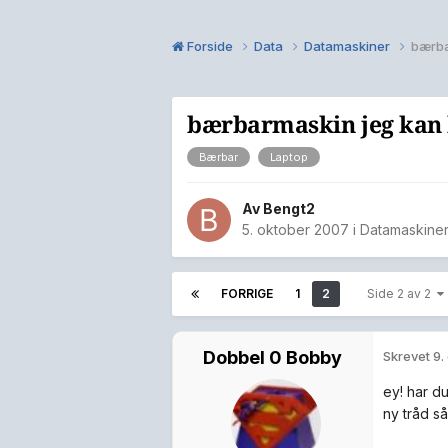
Forside
Data
Datamaskiner
bærbar
bærbarmaskin jeg kan b
Bærbar
Laptop
Av
Bengt2
5. oktober 2007
i
Datamaskine
FORRIGE
1
2
Side 2 av 2
Dobbel 0 Bobby
Skrevet
9.
ey! har d
ny tråd så