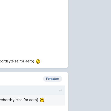
vebordsytelse for aero)
Forfatter
rivebordsytelse for aero)