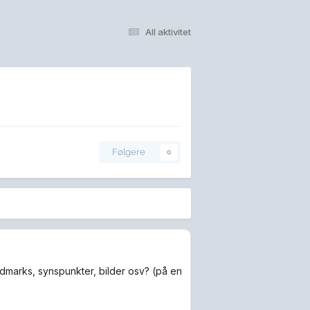
All aktivitet
Følgere
0
3dmarks, synspunkter, bilder osv? (på en