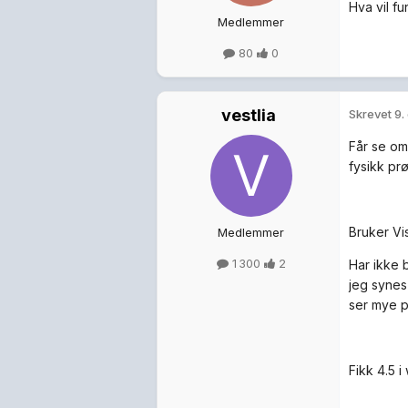
Hva vil f
Medlemmer
80
0
vestlia
Skrevet
9.
Får se om 
fysikk pr
Bruker Vi
Medlemmer
1 300
2
Har ikke 
jeg synes
ser mye 
Fikk 4.5 