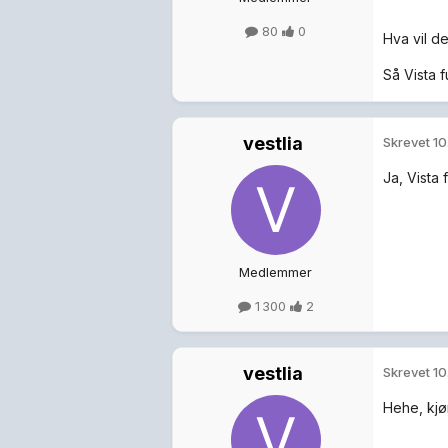
80
0
Hva vil de
Så Vista 
vestlia
Skrevet
10
Ja, Vista 
Medlemmer
1 300
2
vestlia
Skrevet
10
Hehe, kjø