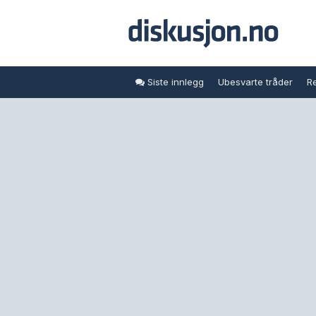
Siste innlegg
Ubesvarte tråder
Re