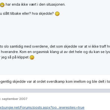
har enda ikke vært i den situasjonen.
du slått tilbake eller? hva skjedde?
o slo samtidig med sverdene, det som skjedde var at vi ikke traff h
til hverandre. Kom en orgasmisk klang ut av det hele og du kan se l
r jeg så på klippet
gentlig skjedde var at ordet sverdkamp kom imellom og ble delt i to
. september 2007
w.bungie.net/Forums/posts.aspx?po...iewreplies=true