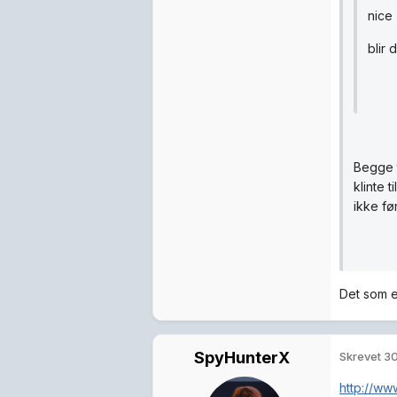
nice
blir 
Begge t
klinte 
ikke fø
Det som e
SpyHunterX
Skrevet
30
http://ww