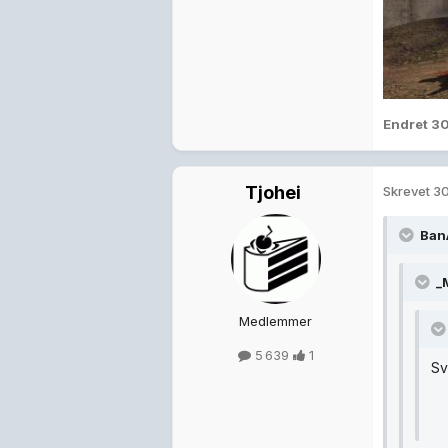
Endret
30
Tjohei
Skrevet
30
Ban
_M
Medlemmer
5 639
1
Sv