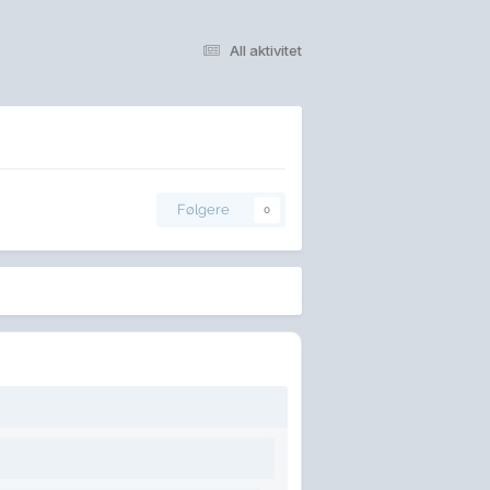
All aktivitet
Følgere
0