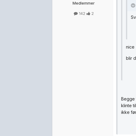
Medlemmer
142
2
Sv
nice
blir 
Begge t
klinte 
ikke fø