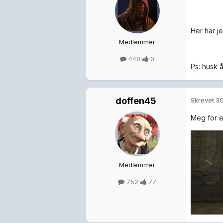
Her har je
Medlemmer
440
0
Ps: husk 
doffen45
Skrevet
30
Meg for e
Medlemmer
752
77