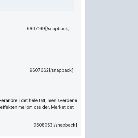
9607169[/snapback]
9607662[/snapback]
verandre i det hele tatt, men sverdene
yseffekten mellom oss der. Merket det
9608053[/snapback]