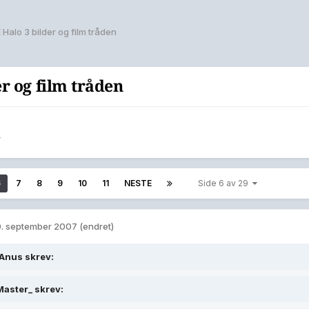
alo 3 bilder og film tråden
r og film tråden
r
6
7
8
9
10
11
NESTE
Side 6 av 29
. september 2007
(endret)
Anus skrev:
aster_ skrev: