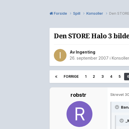
Forside
Spill
Konsoller
Den STORE H
Den STORE Halo 3 bilde
Av
Ingenting
26. september 2007
i
Konsolle
FORRIGE
1
2
3
4
5
robstr
Skrevet
30
Ban
_M