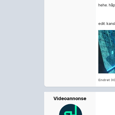
hehe. håpe
edit: kans
Endret
30
Videoannonse