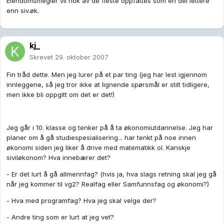
Eiendomsmegler vil nok av de fleste oppfattes som en del lettere
enn siv.øk.
kj_
Skrevet
29. oktober 2007
Fin tråd dette. Men jeg lurer på et par ting (jeg har lest igjennom
innleggene, så jeg tror ikke at lignende spørsmål er stilt tidligere,
men ikke bli oppgitt om det er det!)
Jeg går i 10. klasse og tenker på å ta økonomiutdannelse. Jeg har
planer om å gå studiespesialisering... har tenkt på noe innen
økonomi siden jeg liker å drive med matematikk ol. Kanskje
siviløkonom? Hva innebærer det?
- Er det lurt å gå allmennfag? (hvis ja, hva slags retning skal jeg gå
når jeg kommer til vg2? Realfag eller Samfunnsfag og økonomi?)
- Hva med programfag? Hva jeg skal velge der?
- Andre ting som er lurt at jeg vet?