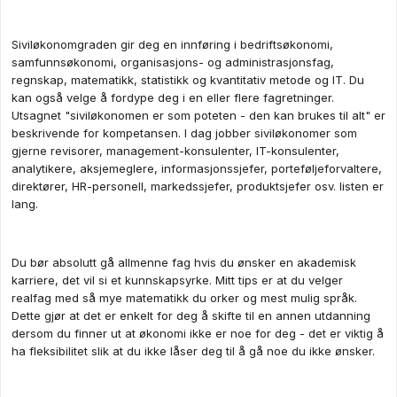
Siviløkonomgraden gir deg en innføring i bedriftsøkonomi,
samfunnsøkonomi, organisasjons- og administrasjonsfag,
regnskap, matematikk, statistikk og kvantitativ metode og IT. Du
kan også velge å fordype deg i en eller flere fagretninger.
Utsagnet "siviløkonomen er som poteten - den kan brukes til alt" er
beskrivende for kompetansen. I dag jobber siviløkonomer som
gjerne revisorer, management-konsulenter, IT-konsulenter,
analytikere, aksjemeglere, informasjonssjefer, porteføljeforvaltere,
direktører, HR-personell, markedssjefer, produktsjefer osv. listen er
lang.
Du bør absolutt gå allmenne fag hvis du ønsker en akademisk
karriere, det vil si et kunnskapsyrke. Mitt tips er at du velger
realfag med så mye matematikk du orker og mest mulig språk.
Dette gjør at det er enkelt for deg å skifte til en annen utdanning
dersom du finner ut at økonomi ikke er noe for deg - det er viktig å
ha fleksibilitet slik at du ikke låser deg til å gå noe du ikke ønsker.