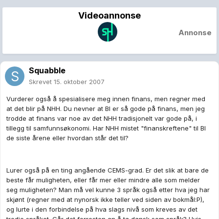
Videoannonse
Annonse
Squabble
Skrevet
15. oktober 2007
Vurderer også å spesialisere meg innen finans, men regner med
at det blir på NHH. Du nevner at BI er så gode på finans, men jeg
trodde at finans var noe av det NHH tradisjonelt var gode på, i
tillegg til samfunnsøkonomi. Har NHH mistet "finanskreftene" til BI
de siste årene eller hvordan står det til?
Lurer også på en ting angående CEMS-grad. Er det slik at bare de
beste får muligheten, eller får mer eller mindre alle som melder
seg muligheten? Man må vel kunne 3 språk også etter hva jeg har
skjønt (regner med at nynorsk ikke teller ved siden av bokmål:P),
og lurte i den forbindelse på hva slags nivå som kreves av det