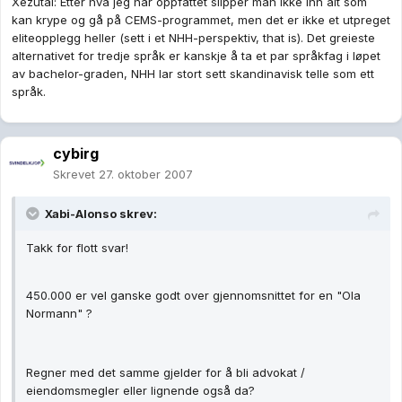
Xezutal: Etter hva jeg har oppfattet slipper man ikke inn alt som
kan krype og gå på CEMS-programmet, men det er ikke et utpreget
eliteopplegg heller (sett i et NHH-perspektiv, that is). Det greieste
alternativet for tredje språk er kanskje å ta et par språkfag i løpet
av bachelor-graden, NHH lar stort sett skandinavisk telle som ett
språk.
cybirg
Skrevet
27. oktober 2007
Xabi-Alonso skrev:
Takk for flott svar!
450.000 er vel ganske godt over gjennomsnittet for en "Ola
Normann" ?
Regner med det samme gjelder for å bli advokat /
eiendomsmegler eller lignende også da?