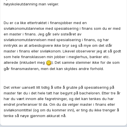
høyskoleutdanning man velger.
Du er ca like ettertraktet i finansjobber med en
siviløkonomutdannelse med spesialisering i finans som du er med
en master i finans. Jeg går selv sisteåret av
siviløkonomutdannelsen med spesialisering i finans, og har
inntrykk av at arbeidsgivere ikke bryr seg så mye om det står
master i finans eller siviløkonom. Likevel observerer jeg at så godt
som hele finansklassen min jobber i meglerhus, banker etc.
allerede (inkludert meg
). Det samme stemmer ikke for de som
går finansmasteren, men det kan skyldes andre forhold.
Det virker uansett litt tidlig å sitte å gruble på spesialisering på
master før du i det hele tatt har begynt på bacheloren. Etter tre år
har du vært innom alle fagretninger, og det kan tenkes du har
endret preferanser til da. Om du da velger master i finans eller
siviløkonomtittel (og om du kommer inn), er ting du ikke trenger å
tenke så nøye gjennom akkurat nå.