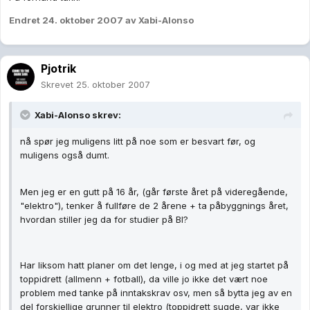
Endret
24. oktober 2007
av Xabi-Alonso
Pjotrik
Skrevet
25. oktober 2007
Xabi-Alonso skrev:
nå spør jeg muligens litt på noe som er besvart før, og
muligens også dumt.
Men jeg er en gutt på 16 år, (går første året på videregående,
"elektro"), tenker å fullføre de 2 årene + ta påbyggnings året,
hvordan stiller jeg da for studier på BI?
Har liksom hatt planer om det lenge, i og med at jeg startet på
toppidrett (allmenn + fotball), da ville jo ikke det vært noe
problem med tanke på inntakskrav osv, men så bytta jeg av en
del forskjellige grunner til elektro (toppidrett sugde, var ikke