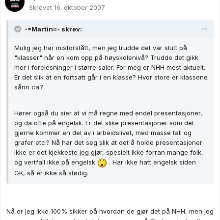
Skrevet
16. oktober 2007
-=Martin=- skrev:
Mulig jeg har misforstått, men jeg trudde det var slutt på
"klasser" når en kom opp på høyskolenivå? Trudde det gikk
mer i forelesninger i større saler. For meg er NHH mest aktuelt.
Er det slik at en fortsatt går i en klasse? Hvor store er klassene
sånn ca.?
Hører også du sier at vi må regne med endel presentasjoner,
og da ofte på engelsk. Er det slike presentasjoner som det
gjerne kommer en del av i arbeidslivet, med masse tall og
grafer etc.? Nå har det seg slik at det å holde presentasjoner
ikke er det kjekkeste jeg gjør, spesielt ikke forran mange folk,
og vertfall ikke på engelsk
. Har ikke hatt engelsk siden
GK, så er ikke så stødig.
Nå er jeg ikke 100% sikker på hvordan de gjør det på NHH, men jeg