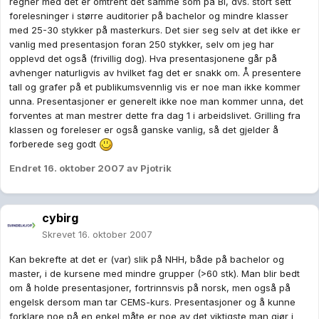
regner med det er omtrent det samme som på BI, dvs. stort sett
forelesninger i større auditorier på bachelor og mindre klasser
med 25-30 stykker på masterkurs. Det sier seg selv at det ikke er
vanlig med presentasjon foran 250 stykker, selv om jeg har
opplevd det også (frivillig dog). Hva presentasjonene går på
avhenger naturligvis av hvilket fag det er snakk om. Å presentere
tall og grafer på et publikumsvennlig vis er noe man ikke kommer
unna. Presentasjoner er generelt ikke noe man kommer unna, det
forventes at man mestrer dette fra dag 1 i arbeidslivet. Grilling fra
klassen og foreleser er også ganske vanlig, så det gjelder å
forberede seg godt
Endret
16. oktober 2007
av Pjotrik
cybirg
Skrevet
16. oktober 2007
Kan bekrefte at det er (var) slik på NHH, både på bachelor og
master, i de kursene med mindre grupper (>60 stk). Man blir bedt
om å holde presentasjoner, fortrinnsvis på norsk, men også på
engelsk dersom man tar CEMS-kurs. Presentasjoner og å kunne
forklare noe på en enkel måte er noe av det viktigste man gjør i