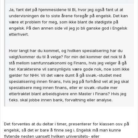
Ja, fant det på hjemmesidene til BI, hvor jeg også fant ut at
undervisningen de to siste årene foregår på engelsk. Det kan
være et problem for meg, som ikke blant de stødigste på
engelsk. På den annen side vil jeg jo bli ganske god i Engelsk
etterhvert.
Hvor langt har du kommet, og hvilken spesialisering har du
valgt/kommer du til å velge? For min del kommer det nok til å
stå mellom samfunnsøkonomi og Finans, hvis jeg velger å gå
her. Karakterene vil sansynligvis være gode nok, noe som ikke
gjelder for NHH. Vil det være dumt å gå siv.øk.-studiet med
spesialisering innen finans, hvis jeg på forhånd vet at jeg skal
spesialisere meg innen finans, eller er siv.øk.-studie mer
ettertraktet blant arbeidsgivere enn Master i Finans? Hvis jeg
f.eks. skal jobbe innen bank, forvaltning eller analyse.
Det forventes at du deltar i timer, presenterer for klassen osv. på
engelsk, så det er bare å finne seg i. Engelsk må man kunne
flytende nesten uansett hvilken universitets- eller