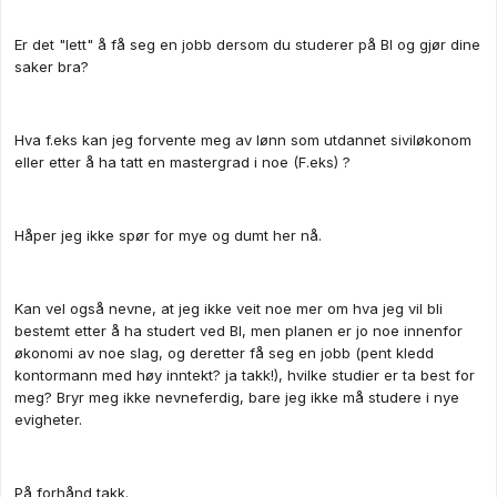
Er det "lett" å få seg en jobb dersom du studerer på BI og gjør dine
saker bra?
Hva f.eks kan jeg forvente meg av lønn som utdannet siviløkonom
eller etter å ha tatt en mastergrad i noe (F.eks) ?
Håper jeg ikke spør for mye og dumt her nå.
Kan vel også nevne, at jeg ikke veit noe mer om hva jeg vil bli
bestemt etter å ha studert ved BI, men planen er jo noe innenfor
økonomi av noe slag, og deretter få seg en jobb (pent kledd
kontormann med høy inntekt? ja takk!), hvilke studier er ta best for
meg? Bryr meg ikke nevneferdig, bare jeg ikke må studere i nye
evigheter.
På forhånd takk.