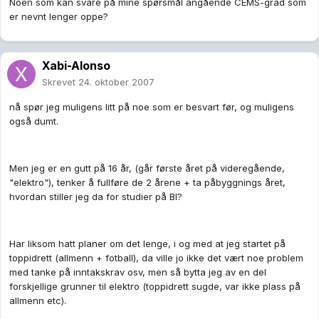
Noen som kan svare på mine spørsmål angående CEMS-grad som
er nevnt lenger oppe?
Xabi-Alonso
Skrevet
24. oktober 2007
nå spør jeg muligens litt på noe som er besvart før, og muligens
også dumt.
Men jeg er en gutt på 16 år, (går første året på videregående,
"elektro"), tenker å fullføre de 2 årene + ta påbyggnings året,
hvordan stiller jeg da for studier på BI?
Har liksom hatt planer om det lenge, i og med at jeg startet på
toppidrett (allmenn + fotball), da ville jo ikke det vært noe problem
med tanke på inntakskrav osv, men så bytta jeg av en del
forskjellige grunner til elektro (toppidrett sugde, var ikke plass på
allmenn etc).