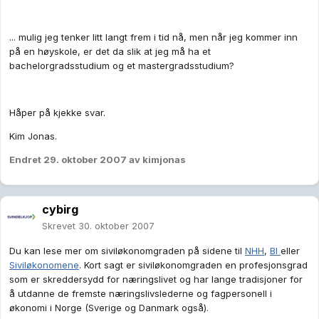
... mulig jeg tenker litt langt frem i tid nå, men når jeg kommer inn
på en høyskole, er det da slik at jeg må ha et
bachelorgradsstudium og et mastergradsstudium?
Håper på kjekke svar.
Kim Jonas.
Endret
29. oktober 2007
av kimjonas
cybirg
Skrevet
30. oktober 2007
Du kan lese mer om siviløkonomgraden på sidene til
NHH
,
BI
eller
Siviløkonomene
. Kort sagt er siviløkonomgraden en profesjonsgrad
som er skreddersydd for næringslivet og har lange tradisjoner for
å utdanne de fremste næringslivslederne og fagpersonell i
økonomi i Norge (Sverige og Danmark også).