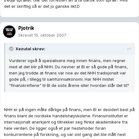
tredje språket. Går det forresten an å ta dansk som språk? Hvis
det er skriftlig så er det jo ganske likt:D
Pjotrik
Skrevet
15. oktober 2007
Xezutal skrev:
Vurderer også å spesialisere meg innen finans, men regner
med at det blir på NHH. Du nevner at BI er så gode på finans,
men jeg trodde at finans var noe av det NHH tradisjonelt var
gode på, i tillegg til samfunnsøkonomi. Har NHH mistet
"finanskreftene" til BI de siste årene eller hvordan står det til?
NHH er på ingen måte dårlige på finans, men BI er desidert best på
finans blant de nordiske handelshøyskolene. Finansinstituttet er
internasjonalt anerkjent og tiltrekker seg flinke akademikere fra
hele verden. De ligger også et par hestehoder foran
konkurrentene på forskning, og var sist gang det ble målt nest