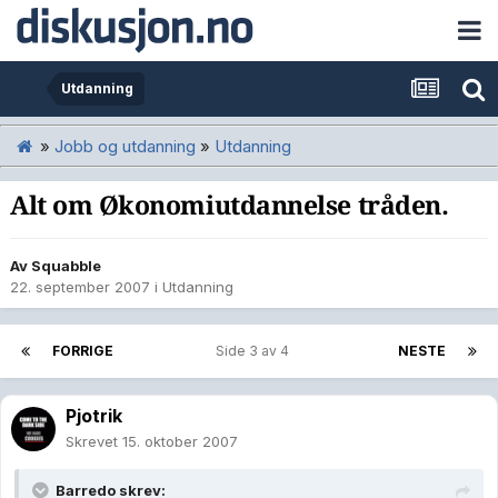
Utdanning
»
Jobb og utdanning
»
Utdanning
Alt om Økonomiutdannelse tråden.
Av
Squabble
22. september 2007
i
Utdanning
FORRIGE
Side 3 av 4
NESTE
Pjotrik
Skrevet
15. oktober 2007
Barredo skrev: