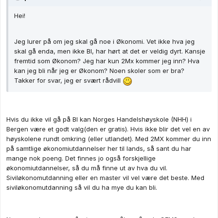
Hei!
Jeg lurer på om jeg skal gå noe i Økonomi. Vet ikke hva jeg
skal gå enda, men ikke BI, har hørt at det er veldig dyrt. Kansje
fremtid som Økonom? Jeg har kun 2Mx kommer jeg inn? Hva
kan jeg bli når jeg er Økonom? Noen skoler som er bra?
Takker for svar, jeg er svært rådvill
Hvis du ikke vil gå på BI kan Norges Handelshøyskole (NHH) i
Bergen være et godt valg(den er gratis). Hvis ikke blir det vel en av
høyskolene rundt omkring (eller utlandet). Med 2MX kommer du inn
på samtlige økonomiutdannelser her til lands, så sant du har
mange nok poeng. Det finnes jo også forskjellige
økonomiutdannelser, så du må finne ut av hva du vil.
Siviløkonomutdanning eller en master vil vel være det beste. Med
siviløkonomutdanning så vil du ha mye du kan bli.