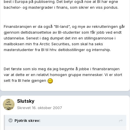
best i Europa på publisering. Det betyr også noe at BI har egne
bachelor- og mastergrader i finans, som sikrer en viss pondus.
Finansbransjen er da også "BI-land", og mye av rekrutteringen går
gjennom deltidsansettelse av BI-studenter som får jobb ved endt
utdannelse. Senest i dag dumpet det inn en stillingsannonse i
mailboksen min fra Arctic Securities, som skal ha seks
masterstudenter fra BI til hhv. deltidsstillinger og internship.
Det første som slo meg da jeg begynte å jobbe i finansbransjen
var at dette er en relativt homogen gruppe mennesker. Vi er stort
sett fra BI hele gjengen
Slutsky
Skrevet
16. oktober 2007
Pjotrik skrev: