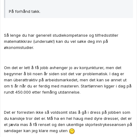
På forhånd takk.
Så lenge du har generell studiekompetanse og tilfredsstiller
matematikkrav (undersøk!) kan du vel søke deg inn på
økonomistudier.
Om det er lett å få jobb avhenger jo av konjunkturer, men det
begynner å bli noen år siden sist det var problematisk. I dag er
man überattraktiv på arbeidsmarkedet, men det kan se annet ut
om ti år når du er ferdig med masteren. Startlønnen ligger i dag på
rundt 450.000 etter femårig utdannelse.
Det er forresten ikke så voldsomt stas å gå i dress på jobben som
du kanskje tror det er. Må ha en hel haug med dyre dresser, det er
et jævla mas å få renset og den ukentlige skjortestrykeseansen på
søndager kan jeg klare meg uten