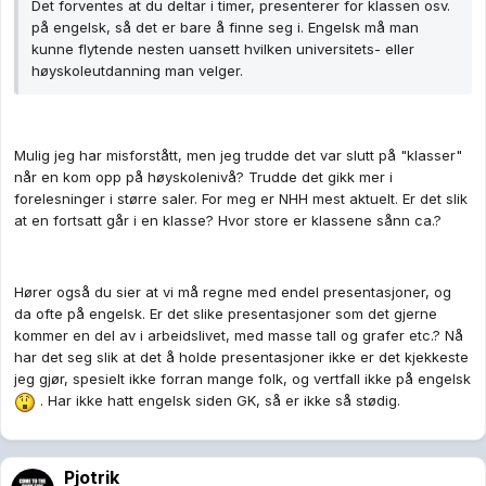
Det forventes at du deltar i timer, presenterer for klassen osv.
på engelsk, så det er bare å finne seg i. Engelsk må man
kunne flytende nesten uansett hvilken universitets- eller
høyskoleutdanning man velger.
Mulig jeg har misforstått, men jeg trudde det var slutt på "klasser"
når en kom opp på høyskolenivå? Trudde det gikk mer i
forelesninger i større saler. For meg er NHH mest aktuelt. Er det slik
at en fortsatt går i en klasse? Hvor store er klassene sånn ca.?
Hører også du sier at vi må regne med endel presentasjoner, og
da ofte på engelsk. Er det slike presentasjoner som det gjerne
kommer en del av i arbeidslivet, med masse tall og grafer etc.? Nå
har det seg slik at det å holde presentasjoner ikke er det kjekkeste
jeg gjør, spesielt ikke forran mange folk, og vertfall ikke på engelsk
. Har ikke hatt engelsk siden GK, så er ikke så stødig.
Pjotrik