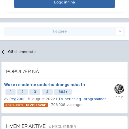
Logg inn nå
Følgere
0
Gå til emneliste
POPULÆR NÅ
Woke i moderne underholdningsindustri
1
2
3
4
664
Av
Reg2000
,
5. august 2022
i
TV-serier og -programmer
706 908
visninger
13 260
svar
HVEM ER AKTIVE
0 MEDLEMMER