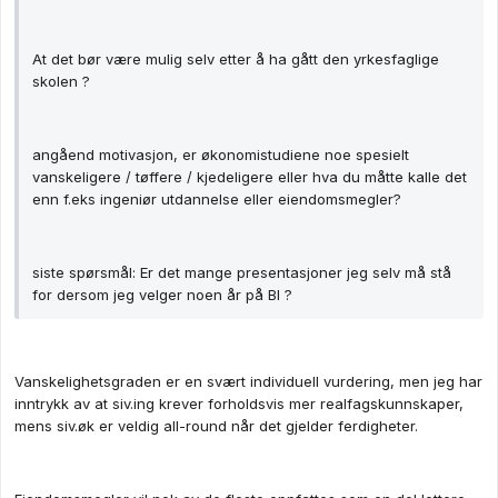
At det bør være mulig selv etter å ha gått den yrkesfaglige
skolen ?
angåend motivasjon, er økonomistudiene noe spesielt
vanskeligere / tøffere / kjedeligere eller hva du måtte kalle det
enn f.eks ingeniør utdannelse eller eiendomsmegler?
siste spørsmål: Er det mange presentasjoner jeg selv må stå
for dersom jeg velger noen år på BI ?
Vanskelighetsgraden er en svært individuell vurdering, men jeg har
inntrykk av at siv.ing krever forholdsvis mer realfagskunnskaper,
mens siv.øk er veldig all-round når det gjelder ferdigheter.