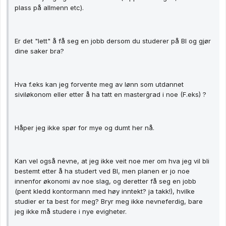
plass på allmenn etc).
Er det "lett" å få seg en jobb dersom du studerer på BI og gjør
dine saker bra?
Hva f.eks kan jeg forvente meg av lønn som utdannet
siviløkonom eller etter å ha tatt en mastergrad i noe (F.eks) ?
Håper jeg ikke spør for mye og dumt her nå.
Kan vel også nevne, at jeg ikke veit noe mer om hva jeg vil bli
bestemt etter å ha studert ved BI, men planen er jo noe
innenfor økonomi av noe slag, og deretter få seg en jobb
(pent kledd kontormann med høy inntekt? ja takk!), hvilke
studier er ta best for meg? Bryr meg ikke nevneferdig, bare
jeg ikke må studere i nye evigheter.