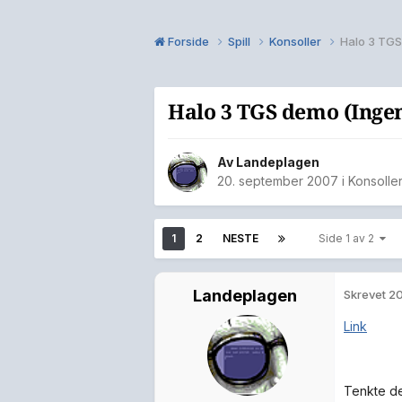
Forside
Spill
Konsoller
Halo 3 TGS
Halo 3 TGS demo (Ingen
Av
Landeplagen
20. september 2007
i
Konsolle
1
2
NESTE
Side 1 av 2
Landeplagen
Skrevet
20
Link
Tenkte de