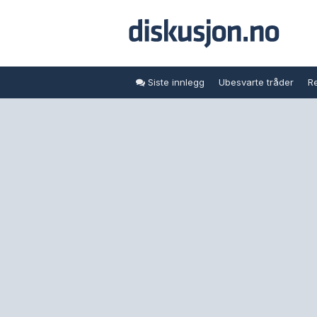
Siste innlegg
Ubesvarte tråder
Re