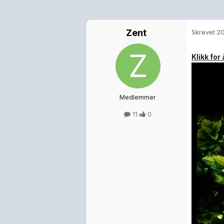
Zent
Skrevet
20
Klikk for
Medlemmer
11
0