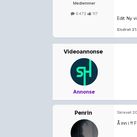
Medlemmer
6 472
117
Edit: Ny v
Endret
21
Videoannonse
Annonse
Penrin
Skrevet
20
Å inn i !!!