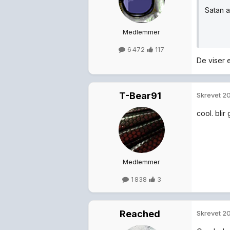
Satan a
Medlemmer
6 472
117
De viser e
T-Bear91
Skrevet
20
cool. blir
Medlemmer
1 838
3
Reached
Skrevet
20