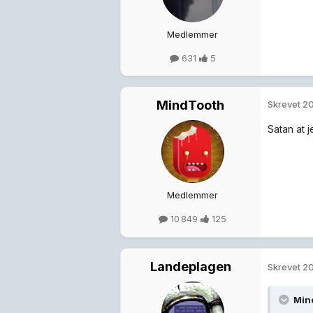
Medlemmer
631
5
MindTooth
Skrevet
20
Satan at 
Medlemmer
10 849
125
Landeplagen
Skrevet
20
Mind