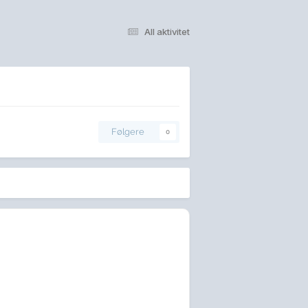
All aktivitet
Følgere
0