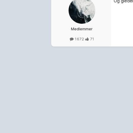
Og gleden
Medlemmer
1 672
71