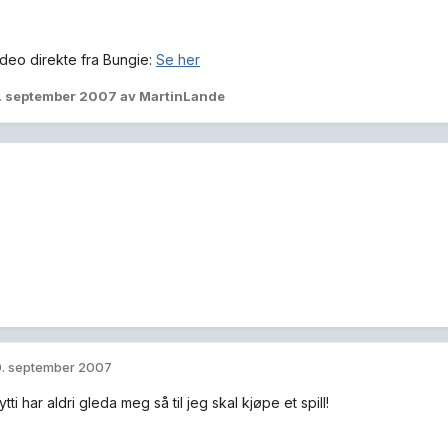
ideo direkte fra Bungie:
Se her
. september 2007
av MartinLande
. september 2007
 Fytti har aldri gleda meg så til jeg skal kjøpe et spill!