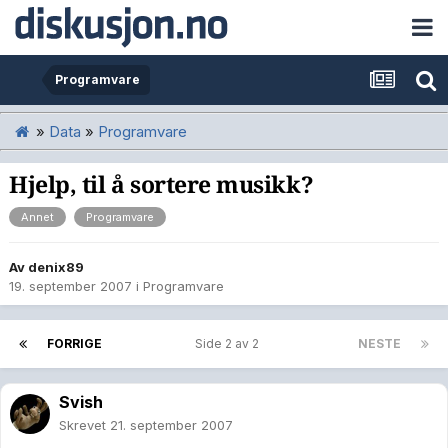
Programvare
»
Data
»
Programvare
Hjelp, til å sortere musikk?
Annet
Programvare
Av
denix89
19. september 2007
i
Programvare
FORRIGE
Side 2 av 2
NESTE
Svish
Skrevet
21. september 2007