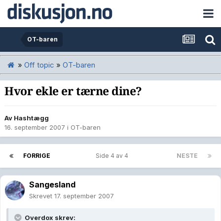
OT-baren
»
Off topic
»
OT-baren
Hvor ekle er tærne dine?
Av
Hashtægg
16. september 2007
i
OT-baren
FORRIGE
Side 4 av 4
NESTE
Sangesland
Skrevet
17. september 2007
Overdox skrev: