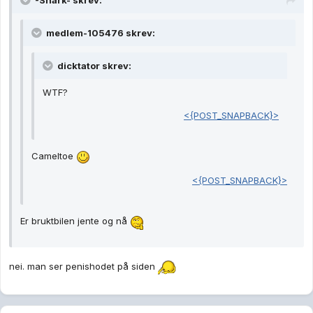
-Shark- skrev:
medlem-105476 skrev:
dicktator skrev:
WTF?
<{POST_SNAPBACK}>
Cameltoe
<{POST_SNAPBACK}>
Er bruktbilen jente og nå
nei. man ser penishodet på siden