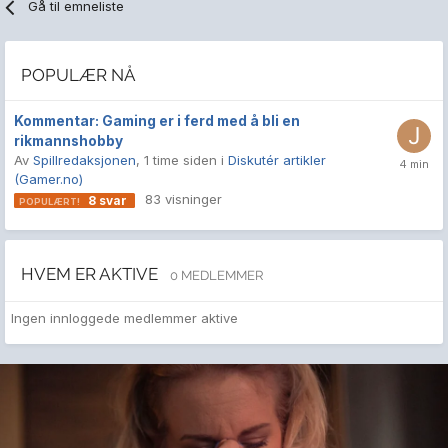
Gå til emneliste
POPULÆR NÅ
Kommentar: Gaming er i ferd med å bli en
rikmannshobby
Av
Spillredaksjonen
,
1 time siden
i
Diskutér artikler
(Gamer.no)
83
visninger
8
svar
HVEM ER AKTIVE
0 MEDLEMMER
Ingen innloggede medlemmer aktive