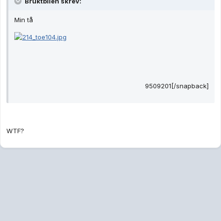
Bruktbilen skrev:
Min tå
9509201[/snapback]
WTF?