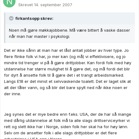
Skrevet
14. september 2007
firkantsopp skrev:
Noen må gjøre møkkajobbene. Må være bittert å vaske dasser
når man har master i psykologi.
Det er ikke sånn at man har et låst antall jobber av hver type. Jo
flere flinke folk vi har, jo mer kan (og må) vi effektivisere, og jo
mindre tid trenger vi på å gjøre drittjobber. Kan fordi folk med høy
utdannelse har større mulighet til å gjøre det, og må fordi det blir
for dyrt å ansette folk til å gjøre det i et trangt arbeidsmarked.
Langs E18 er det minst et selvvaskende toalett. Det er laget slik at
alt der tåler vann, og så blir det bare spylt ned når ikke noen er
der inne.
Jeg synes det er mye bedre enn f.eks. USA, der de har så mange
med dårlig utdannelse at folk må ta alle slags drittserviceyrker vi
rett og slett ikke har i Norge, siden folk her skal ha for høy lønn.
Selv om de ansetter folk i alle slags drittjobber er det flere