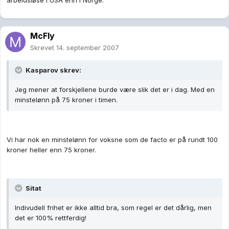
arbeidsløse i USA enn i Norge.
McFly
Skrevet
14. september 2007
Kasparov skrev:
Jeg mener at forskjellene burde være slik det er i dag. Med en
minstelønn på 75 kroner i timen.
Vi har nok en minstelønn for voksne som de facto er på rundt 100
kroner heller enn 75 kroner.
Sitat
Indivudell frihet er ikke alltid bra, som regel er det dårlig, men
det er 100% rettferdig!