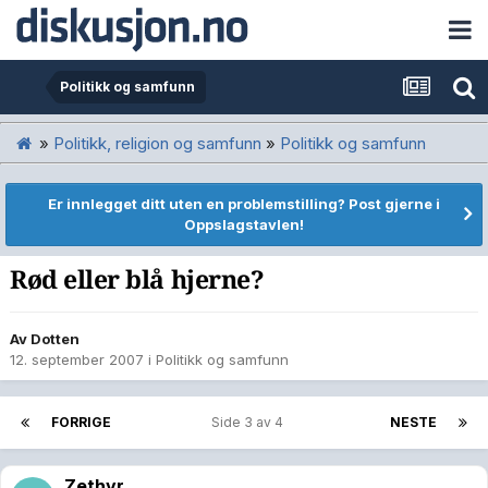
Politikk og samfunn
»
Politikk, religion og samfunn
»
Politikk og samfunn
Er innlegget ditt uten en problemstilling? Post gjerne i
Oppslagstavlen!
Rød eller blå hjerne?
Av
Dotten
12. september 2007
i
Politikk og samfunn
FORRIGE
Side 3 av 4
NESTE
Zethyr