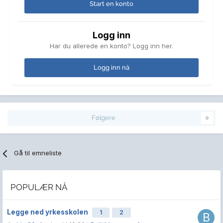
Start en konto
Logg inn
Har du allerede en konto? Logg inn her.
Logg inn nå
Følgere
0
Gå til emneliste
POPULÆR NÅ
Legge ned yrkesskolen
1
2