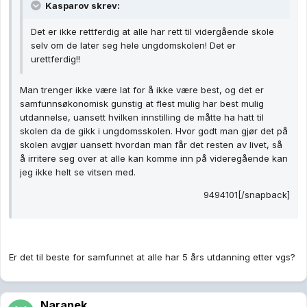
Kasparov skrev:
Det er ikke rettferdig at alle har rett til vidergående skole
selv om de later seg hele ungdomskolen! Det er
urettferdig!!
Man trenger ikke være lat for å ikke være best, og det er
samfunnsøkonomisk gunstig at flest mulig har best mulig
utdannelse, uansett hvilken innstilling de måtte ha hatt til
skolen da de gikk i ungdomsskolen. Hvor godt man gjør det på
skolen avgjør uansett hvordan man får det resten av livet, så
å irritere seg over at alle kan komme inn på videregående kan
jeg ikke helt se vitsen med.
9494101[/snapback]
Er det til beste for samfunnet at alle har 5 års utdanning etter vgs?
Naranek