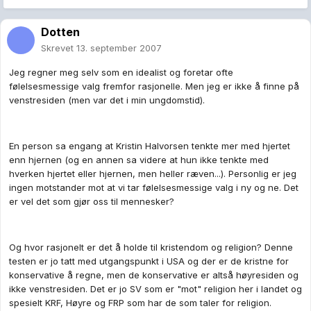
Dotten
Skrevet
13. september 2007
Jeg regner meg selv som en idealist og foretar ofte
følelsesmessige valg fremfor rasjonelle. Men jeg er ikke å finne på
venstresiden (men var det i min ungdomstid).
En person sa engang at Kristin Halvorsen tenkte mer med hjertet
enn hjernen (og en annen sa videre at hun ikke tenkte med
hverken hjertet eller hjernen, men heller ræven...). Personlig er jeg
ingen motstander mot at vi tar følelsesmessige valg i ny og ne. Det
er vel det som gjør oss til mennesker?
Og hvor rasjonelt er det å holde til kristendom og religion? Denne
testen er jo tatt med utgangspunkt i USA og der er de kristne for
konservative å regne, men de konservative er altså høyresiden og
ikke venstresiden. Det er jo SV som er "mot" religion her i landet og
spesielt KRF, Høyre og FRP som har de som taler for religion.