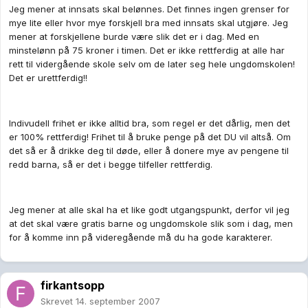
Jeg mener at innsats skal belønnes. Det finnes ingen grenser for
mye lite eller hvor mye forskjell bra med innsats skal utgjøre. Jeg
mener at forskjellene burde være slik det er i dag. Med en
minstelønn på 75 kroner i timen. Det er ikke rettferdig at alle har
rett til vidergående skole selv om de later seg hele ungdomskolen!
Det er urettferdig!!
Indivudell frihet er ikke alltid bra, som regel er det dårlig, men det
er 100% rettferdig! Frihet til å bruke penge på det DU vil altså. Om
det så er å drikke deg til døde, eller å donere mye av pengene til
redd barna, så er det i begge tilfeller rettferdig.
Jeg mener at alle skal ha et like godt utgangspunkt, derfor vil jeg
at det skal være gratis barne og ungdomskole slik som i dag, men
for å komme inn på videregående må du ha gode karakterer.
firkantsopp
Skrevet
14. september 2007