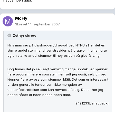
hadde noen data.
McFly
Skrevet
14. september 2007
Zethyr skrev:
Hvis man ser på gløshaugen/dragvoll ved NTNU så er det en
større andel stemmer til venstresiden på dragvoll (humaniora)
og en større andel stemmer til høyresiden på gløs (siv.ing).
Dog finnes det jo selvsagt venvittig mange unntak; jeg kjenner
flere programmerere som stemmer rødt jeg også, selv om jeg
kjenner flere av oss som stemmer blått. Det som er interessant
er den generelle tendensen, ikke mengden av
unntak/bekreftelser som kan nevnes tilfeldig. Det er her jeg
hadde håpet at noen hadde noen data.
9491233[/snapback]