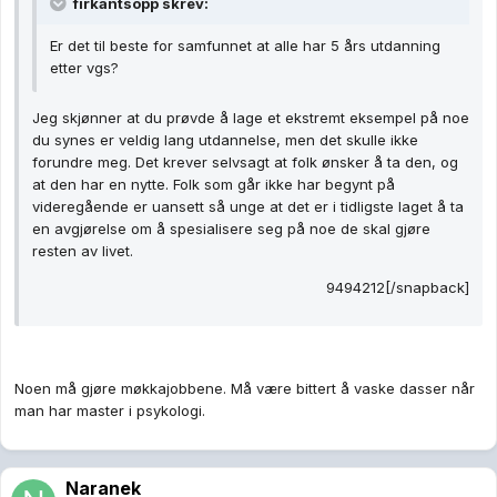
firkantsopp skrev:
Er det til beste for samfunnet at alle har 5 års utdanning
etter vgs?
Jeg skjønner at du prøvde å lage et ekstremt eksempel på noe
du synes er veldig lang utdannelse, men det skulle ikke
forundre meg. Det krever selvsagt at folk ønsker å ta den, og
at den har en nytte. Folk som går ikke har begynt på
videregående er uansett så unge at det er i tidligste laget å ta
en avgjørelse om å spesialisere seg på noe de skal gjøre
resten av livet.
9494212[/snapback]
Noen må gjøre møkkajobbene. Må være bittert å vaske dasser når
man har master i psykologi.
Naranek