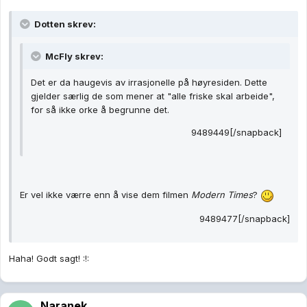
Dotten skrev:
McFly skrev:
Det er da haugevis av irrasjonelle på høyresiden. Dette
gjelder særlig de som mener at "alle friske skal arbeide",
for så ikke orke å begrunne det.
9489449[/snapback]
Er vel ikke værre enn å vise dem filmen
Modern Times
?
9489477[/snapback]
Haha! Godt sagt! :!:
Naranek