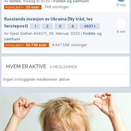
Av
bim89
,
fredag kl 10:20
i
Politikk og samfunn
749
visninger
25
svar
Russlands invasjon av Ukraina [Ny tråd, les
førstepost]
1
2
3
4
4637
Av Gjest Slettet-404071,
26. februar 2022
i
Politikk og
samfunn
8 447 598
visninger
92 739
svar
HVEM ER AKTIVE
0 MEDLEMMER
Ingen innloggede medlemmer aktive