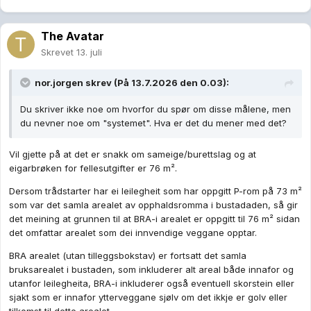
The Avatar
Skrevet
13. juli
nor.jorgen
skrev (På 13.7.2026 den 0.03):
Du skriver ikke noe om hvorfor du spør om disse målene, men
du nevner noe om "systemet". Hva er det du mener med det?
Vil gjette på at det er snakk om sameige/burettslag og at
eigarbrøken for fellesutgifter er 76 m².
Dersom trådstarter har ei leilegheit som har oppgitt P-rom på 73 m²
som var det samla arealet av opphaldsromma i bustadaden, så gir
det meining at grunnen til at BRA-i arealet er oppgitt til 76 m² sidan
det omfattar arealet som dei innvendige veggane opptar.
BRA arealet (utan tilleggsbokstav) er fortsatt det samla
bruksarealet i bustaden, som inkluderer alt areal både innafor og
utanfor leilegheita, BRA-i inkluderer også eventuell skorstein eller
sjakt som er innafor ytterveggane sjølv om det ikkje er golv eller