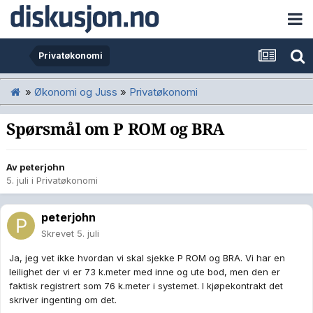
Privatøkonomi
»
Økonomi og Juss
»
Privatøkonomi
Spørsmål om P ROM og BRA
Av
peterjohn
5. juli
i
Privatøkonomi
peterjohn
Skrevet
5. juli
Ja, jeg vet ikke hvordan vi skal sjekke P ROM og BRA. Vi har en
leilighet der vi er 73 k.meter med inne og ute bod, men den er
faktisk registrert som 76 k.meter i systemet. I kjøpekontrakt det
skriver ingenting om det.