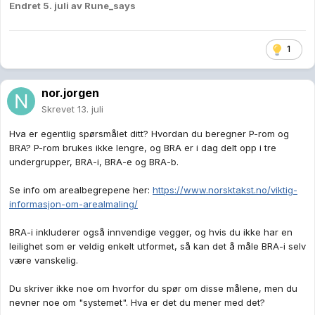
Endret
5. juli
av Rune_says
1
nor.jorgen
Skrevet
13. juli
Hva er egentlig spørsmålet ditt? Hvordan du beregner P-rom og
BRA? P-rom brukes ikke lengre, og BRA er i dag delt opp i tre
undergrupper, BRA-i, BRA-e og BRA-b.
Se info om arealbegrepene her:
https://www.norsktakst.no/viktig-
informasjon-om-arealmaling/
BRA-i inkluderer også innvendige vegger, og hvis du ikke har en
leilighet som er veldig enkelt utformet, så kan det å måle BRA-i selv
være vanskelig.
Du skriver ikke noe om hvorfor du spør om disse målene, men du
nevner noe om "systemet". Hva er det du mener med det?