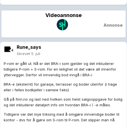
Videoannonse
Annonse
Rune_says
Skrevet
5. juli
P-rom er gått ut. Nå er det BRA-i som gjelder og det inkluderer
tidligere P-rom + S-rom. For en leilighet vil det være alt innenfor
yttervegger. Derfor vil innvendig bod inngå i BRA-i
BRA-e (eksternt) for garasje, terrasser og boder utenfor (i hage
eller i felles bodkjeller i sameie f.eks)
Gå på finn.no og last ned hvilken som helst salgsoppgave for bolig
og det inkluderer detaljert info om hvordan BRA-i / -e måles.
Tidligere var det mye triksing med å omgjøre innvendige boder til
kontor - dvs for å gjøre om S-rom til P-rom. Det slipper man nå.