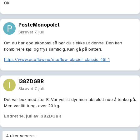
Ok
PosteMonopolet
Skrevet
7. juli
Om du har god økonomi så bør du sjekke ut denne. Den kan
kombinere kjøl og frys samtidig. Kan gå på batteri.
https://www.ecoflow.no/ecoflow-glacier-classic-45l-1
I38ZDGBR
Skrevet
7. juli
Det var box med stor B. Var vel litt dyr men absolutt noe å tenke på.
Men var litt tung, over 20 kg.
Endret
14. juli
av I38ZDGBR
4 uker senere...