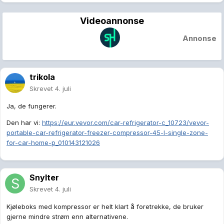
Videoannonse
Annonse
trikola
Skrevet
4. juli
Ja, de fungerer.
Den har vi:
https://eur.vevor.com/car-refrigerator-c_10723/vevor-
portable-car-refrigerator-freezer-compressor-45-l-single-zone-
for-car-home-p_010143121026
Snylter
Skrevet
4. juli
Kjøleboks med kompressor er helt klart å foretrekke, de bruker
gjerne mindre strøm enn alternativene.