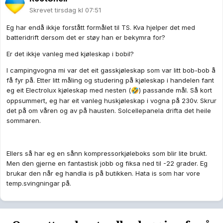
Skrevet
tirsdag kl 07:51
Eg har endå ikkje forstått formålet til TS. Kva hjelper det med
batteridrift dersom det er støy han er bekymra for?
Er det ikkje vanleg med kjøleskap i bobil?
I campingvogna mi var det eit gasskjøleskap som var litt bob-bob å
få fyr på. Etter litt måling og studering på kjøleskap i handelen fant
eg eit Electrolux kjøleskap med nesten (
) passande mål. Så kort
🤣
oppsummert, eg har eit vanleg huskjøleskap i vogna på 230v. Skrur
det på om våren og av på hausten. Solcellepanela drifta det heile
sommaren.
Ellers så har eg en sånn kompressorkjøleboks som blir lite brukt.
Men den gjerne en fantastisk jobb og fiksa ned til -22 grader. Eg
brukar den når eg handla is på butikken. Hata is som har vore
temp.svingningar på.