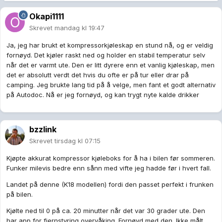
Okapi1111
Skrevet
mandag kl 19:47
Ja, jeg har brukt et kompressorkjøleskap en stund nå, og er veldig
fornøyd. Det kjøler raskt ned og holder en stabil temperatur selv
når det er varmt ute. Den er litt dyrere enn et vanlig kjøleskap, men
det er absolutt verdt det hvis du ofte er på tur eller drar på
camping. Jeg brukte lang tid på å velge, men fant et godt alternativ
på Autodoc. Nå er jeg fornøyd, og kan trygt nyte kalde drikker
bzzlink
Skrevet
tirsdag kl 07:15
Kjøpte akkurat kompressor kjøleboks for å ha i bilen før sommeren.
Funker milevis bedre enn sånn med vifte jeg hadde før i hvert fall.
Landet på denne (K18 modellen) fordi den passet perfekt i frunken
på bilen.
Kjølte ned til 0 på ca. 20 minutter når det var 30 grader ute. Den
har app for fjernstyring overvåking. Fornøyd med den. Ikke målt