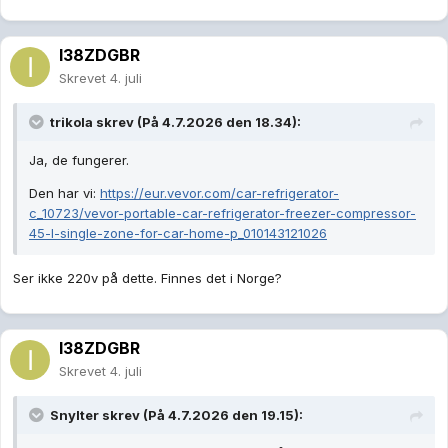
I38ZDGBR
Skrevet
4. juli
trikola
skrev (På 4.7.2026 den 18.34):
Ja, de fungerer.
Den har vi:
https://eur.vevor.com/car-refrigerator-
c_10723/vevor-portable-car-refrigerator-freezer-compressor-
45-l-single-zone-for-car-home-p_010143121026
Ser ikke 220v på dette. Finnes det i Norge?
I38ZDGBR
Skrevet
4. juli
Snylter
skrev (På 4.7.2026 den 19.15):