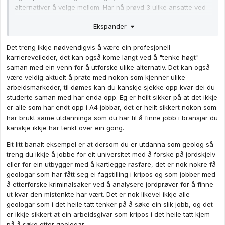
alternativer å velge mellom. Har nå prøvd 3 ulike ansatte ved
den avdelingen, og alle har lik arbeidsmetodikk.
Ekspander
[...]
Det treng ikkje nødvendigvis å være ein profesjonell
Vet du eller noen evt. om noen gode karriereveiledere / folk
karriereveileder, det kan også kome langt ved å "tenke høgt"
som jobber og brenner for å hjelpe dyktige folk ut i ønsket
saman med ein venn for å utforske ulike alternativ. Det kan også
type arbeid ?
være veldig aktuelt å prate med nokon som kjenner ulike
arbeidsmarkeder, til dømes kan du kanskje sjekke opp kvar dei du
studerte saman med har enda opp. Eg er heilt sikker på at det ikkje
er alle som har endt opp i A4 jobbar, det er heilt sikkert nokon som
har brukt same utdanninga som du har til å finne jobb i bransjar du
kanskje ikkje har tenkt over ein gong.
Eit litt banalt eksempel er at dersom du er utdanna som geolog så
treng du ikkje å jobbe for eit universitet med å forske på jordskjelv
eller for ein utbygger med å kartlegge rasfare, det er nok nokre få
geologar som har fått seg ei fagstilling i kripos og som jobber med
å etterforske kriminalsaker ved å analysere jordprøver for å finne
ut kvar den mistenkte har vært. Det er nok likevel ikkje alle
geologar som i det heile tatt tenker på å søke ein slik jobb, og det
er ikkje sikkert at ein arbeidsgivar som kripos i det heile tatt kjem
på å søke etter geologar.