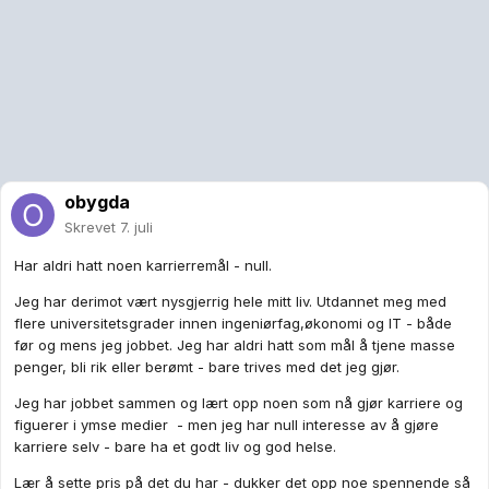
obygda
Skrevet
7. juli
Har aldri hatt noen karrierremål - null.
Jeg har derimot vært nysgjerrig hele mitt liv. Utdannet meg med
flere universitetsgrader innen ingeniørfag,økonomi og IT - både
før og mens jeg jobbet. Jeg har aldri hatt som mål å tjene masse
penger, bli rik eller berømt - bare trives med det jeg gjør.
Jeg har jobbet sammen og lært opp noen som nå gjør karriere og
figuerer i ymse medier - men jeg har null interesse av å gjøre
karriere selv - bare ha et godt liv og god helse.
Lær å sette pris på det du har - dukker det opp noe spennende så