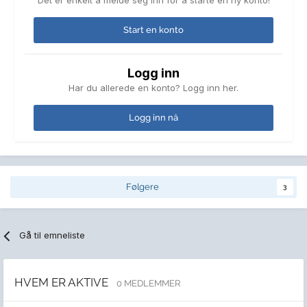
Det er enkelt å melde seg inn for å starte en ny konto!
Start en konto
Logg inn
Har du allerede en konto? Logg inn her.
Logg inn nå
Følgere
3
Gå til emneliste
HVEM ER AKTIVE
0 MEDLEMMER