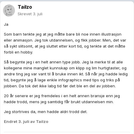
Tailzo
Skrevet
3. juli
Ja
Som barn tenkte jeg at jeg måtte bare bli noe innen illustrasjon
eller animasjon. Jeg tok utdannelsen, og fikk jobber. Men, det var
så sykt slitsomt, at jeg sluttet etter kort tid, og tenkte at det måtte
forbli en hobby.
Så begynte jeg i en helt annen type jobb. Jeg la merke til at alle
kollegene mine manglet kunnskap om klipp og lim hurtigtaster, og
andre ting jeg var vant til å bruke innen ikt. Så når jeg hadde ledig
tid, begynte jeg å lage enkle infographics med tips og triks på
jobben. Da tok det ikke labg tid før det ble en del av jobben.
20 år senere er jeg fremdeles i en helt annen bransje enn jeg
hadde trodd, mens jeg samtidig får brukt utdannelsen min.
Jeg stortrives da, men hadde aldri trodd det.
Endret
3. juli
av Tailzo