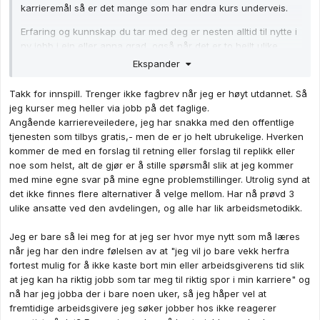
karrieremål så er det mange som har endra kurs underveis.
Erfaring og kunnskap du tar med deg er nesten alltid til nytte i
ny jobb i ein eller anna grad, også når det er to heilt ulike
jobbar. Nemte eksempel om å jobbe i butikk, deretter nokre år
Ekspander
på kontor for så å kome tilbake til butikk er eit godt døme på
ein karriereveg der kontorjobben gir deg ein heilt anna
Takk for innspill. Trenger ikke fagbrev når jeg er høyt utdannet. Så
grunnkompetanse enn kollegaen din som har aldri har hatt
jeg kurser meg heller via jobb på det faglige.
anna enn kontorjobb. Du har kanskje mista nokre år med
Angående karriereveiledere, jeg har snakka med den offentlige
butikkerfaring ved å ha hatt jobb på kontor, men du kjem inn i
tjenesten som tilbys gratis,- men de er jo helt ubrukelige. Hverken
butikkyrket igjen med ein datakompetanse og systematikk som
kommer de med en forslag til retning eller forslag til replikk eller
også er relevant for butikkjobben. I tillegg vil du med litt
noe som helst, alt de gjør er å stille spørsmål slik at jeg kommer
kontorkompetanse være langt betre rusta til å ta på deg
med mine egne svar på mine egne problemstillinger. Utrolig synd at
butikksjefoppgåver som varebestillingar, lønnskontroll, osv.
det ikke finnes flere alternativer å velge mellom. Har nå prøvd 3
ulike ansatte ved den avdelingen, og alle har lik arbeidsmetodikk.
Om ikkje anna så har du gjennom å ha prøvd ein heilt anna
jobb ein litt anna bakgrunn enn alle dei andre som søker på
Jeg er bare så lei meg for at jeg ser hvor mye nytt som må læres
stillinga som kanskje utelukkande har butikkerfaring. Veldig
når jeg har den indre følelsen av at "jeg vil jo bare vekk herfra
mange arbeidsgivarar verdsetter det å bygge sterke "team",
fortest mulig for å ikke kaste bort min eller arbeidsgiverens tid slik
om du på ein Kiwi butikk berre tilsetter folk som berre har
at jeg kan ha riktig jobb som tar meg til riktig spor i min karriere" og
erfaring frå Kiwi butikkar så får du tilsette som kan Kiwi
nå har jeg jobba der i bare noen uker, så jeg håper vel at
systemet godt, men det gir nok også lite utvikling. Ved å også
fremtidige arbeidsgivere jeg søker jobber hos ikke reagerer
tilsette ein som har erfaring frå Rema 1000, ein annan som har