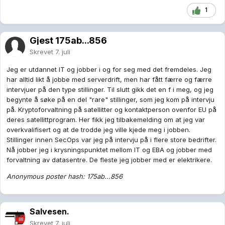
1
Gjest 175ab...856
Skrevet
7. juli
Jeg er utdannet IT og jobber i og for seg med det fremdeles. Jeg
har alltid likt å jobbe med serverdrift, men har fått færre og færre
intervjuer på den type stillinger. Til slutt gikk det en f i meg, og jeg
begynte å søke på en del "rare" stillinger, som jeg kom på intervju
på. Kryptoforvaltning på satellitter og kontaktperson ovenfor EU på
deres satellittprogram. Her fikk jeg tilbakemelding om at jeg var
overkvalifisert og at de trodde jeg ville kjede meg i jobben.
Stillinger innen SecOps var jeg på intervju på i flere store bedrifter.
Nå jobber jeg i krysningspunktet mellom IT og EBA og jobber med
forvaltning av datasentre. De fleste jeg jobber med er elektrikere.
Anonymous poster hash: 175ab...856
Salvesen.
Skrevet
7. juli