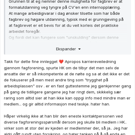
Grunnen til at eg nemner denne muligheita for fagbrev er at
formalutdanning veg tyngre på CV'en enn internopplæring.
At mange arbeidigivarar i dag ønsker tilsette som har både
fagbrev og høgare utdanning, typisk med ei grunngjeving på
at fagbrevet er eit bevis for at du veit korleis det praktiske
arbeidet foregår.
Og fordi det kan fungere som "unskulding" dersom denne
butikkjobben blir langvarig ved at du kan påstå at du gjekk
Ekspander
tilbake til butikkjobben for å ta fagbrev i faget, og ikkje fordi
det var einaste jobben du fikk tak i.
Takk for dette fine innlegget
Apropos karriereveiledning
❤️
gjennom fagforening, spurte HK om de tilbyr det men selv de
ansatte der er så inkompetente at de nølte og sa at det ikke er det
Det treng ikkje nødvendigvis å være ein profesjonell
de fokuserer på men mest andre ting som "trygghet på
karriereveileder, det kan også kome langt ved å "tenke høgt"
arbeidsplassen" osv . er en fast guttestemme jeg gjenkjenner gang
saman med ein venn for å utforske ulike alternativ. Det kan
på gang de tidiligere gangene jeg har ringt dem, skikkelig sær
også være veldig aktuelt å prate med nokon som kjenner ulike
raring som alltid sier at han ikke kan oppgi info med mindre man er
arbeidsmarkeder, til dømes kan du kanskje sjekke opp kvar
medlem... og gir alltid informasjon med teskje. hater han.
dei du studerte saman med har enda opp. Eg er heilt sikker på
at det ikkje er alle som har endt opp i A4 jobbar, det er heilt
Håper virkelig ikke at han blir den eneste kontaktpersonen ved
sikkert nokon som har brukt same utdanninga som du har til å
diverse fagforeningsspørsmål dersom jeg skulle bli medlem i HK..
finne jobb i bransjar du kanskje ikkje har tenkt over ein gong.
virker som at stor del av kjeden er medlemmer der, så ja.. Jeg har
Eit litt banalt eksempel er at dersom du er utdanna som geolog
aldri gått rundt uten forsikring, og hater tanken på å gå enda en