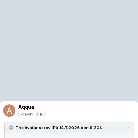
Aqqua
Skrevet
18. juli
The Avatar
skrev (På 14.7.2026 den 8.20):