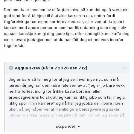
Dersom du er medlem av ei fagforeining så kan det også være ein
god stad for å få hjelp til å utvikle karrieren din, enten fordi
fagforeininga har eigne karriereveiledarar, eller ved at du kjem i
kontakt med andre personar som har lik utdanning som deg sjølv
og som kanskje kan gi deg gode tips, elller endogtil kan skaffe deg
ein relevant jobb gjennom at du har fått deg eit nettverk innafor
fagområdet.
Aqqua
skrev (På 14.7.2026 den 7.12):
Jeg er bare så lei meg for at jeg ser hvor mye nytt som må
læres når jeg har den indre følelsen av at "jeg vil jo bare vekk
herfra fortest mulig for å ikke kaste bort min eller
arbeidsgiverens tid slik at jeg kan ha riktig jobb som tar meg til
riktig spor i min karriere" og nå har jeg jobba der i bare noen
uker, så jeg håper vel at fremtidige arbeidsgivere jeg søker
jobber hos ikke reagerer negativt på det? For om jeg søker på
kontorjobb som bedre matcher de siste årene av min CV så
Ekspander
bør det si seg selv at det er god grunn for meg å søke?