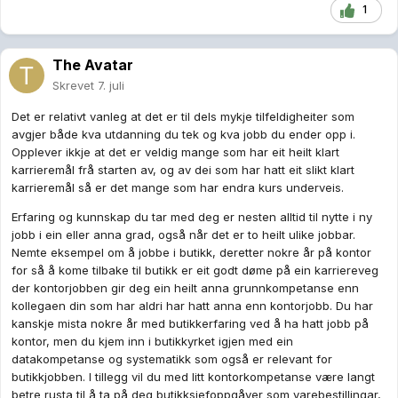
1
The Avatar
Skrevet
7. juli
Det er relativt vanleg at det er til dels mykje tilfeldigheiter som
avgjer både kva utdanning du tek og kva jobb du ender opp i.
Opplever ikkje at det er veldig mange som har eit heilt klart
karrieremål frå starten av, og av dei som har hatt eit slikt klart
karrieremål så er det mange som har endra kurs underveis.
Erfaring og kunnskap du tar med deg er nesten alltid til nytte i ny
jobb i ein eller anna grad, også når det er to heilt ulike jobbar.
Nemte eksempel om å jobbe i butikk, deretter nokre år på kontor
for så å kome tilbake til butikk er eit godt døme på ein karriereveg
der kontorjobben gir deg ein heilt anna grunnkompetanse enn
kollegaen din som har aldri har hatt anna enn kontorjobb. Du har
kanskje mista nokre år med butikkerfaring ved å ha hatt jobb på
kontor, men du kjem inn i butikkyrket igjen med ein
datakompetanse og systematikk som også er relevant for
butikkjobben. I tillegg vil du med litt kontorkompetanse være langt
betre rusta til å ta på deg butikksjefoppgåver som varebestillingar,