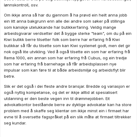
lønnskontroll, osv.
Om ikkje anna så har du gjennom å ha prøvd ein heilt anna jobb
ein litt anna bakgrunn enn alle dei andre som søker på stillinga
som kanskje utelukkande har butikkerfaring. Veldig mange
arbeidsgivarar verdsetter det å bygge sterke "team", om du på ein
Kiwi butikk berre tilsetter folk som berre har erfaring frå Kiwi
butikkar så får du tilsette som kan Kiwi systemet godt, men det gir
nok også lite utvikling. Ved å også tilsette ein som har erfaring frå
Rema 1000, ein annan som har erfaring frå Cubus, og ein tredje
som har erfaring frå barnehage så får arbeidsplassen nye
impulsar som kan føre til at både arbeidsmiljø og arbeidsflyt blir
betre.
Slik er det også i dei fleste andre bransjar. Bredde og variasjon er
også nyttig kompetanse, og det er ikkje alltid at spesialisert
utdanning er den beste vegen inn til drømmejobben. Eit
advokatkontor beståande berre av dyktige advokatar kan ha store
problem med å skaffe seg klientar om ikkje minst ein i firmaet har
evne til å oversette fagspråket på ein slik måte at firmaet tiltrekker
seg kundar.