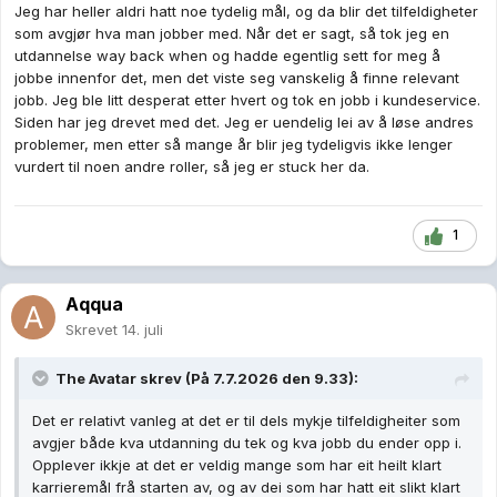
Jeg har heller aldri hatt noe tydelig mål, og da blir det tilfeldigheter
som avgjør hva man jobber med. Når det er sagt, så tok jeg en
utdannelse way back when og hadde egentlig sett for meg å
jobbe innenfor det, men det viste seg vanskelig å finne relevant
jobb. Jeg ble litt desperat etter hvert og tok en jobb i kundeservice.
Siden har jeg drevet med det. Jeg er uendelig lei av å løse andres
problemer, men etter så mange år blir jeg tydeligvis ikke lenger
vurdert til noen andre roller, så jeg er stuck her da.
1
Aqqua
Skrevet
14. juli
The Avatar
skrev (På 7.7.2026 den 9.33):
Det er relativt vanleg at det er til dels mykje tilfeldigheiter som
avgjer både kva utdanning du tek og kva jobb du ender opp i.
Opplever ikkje at det er veldig mange som har eit heilt klart
karrieremål frå starten av, og av dei som har hatt eit slikt klart