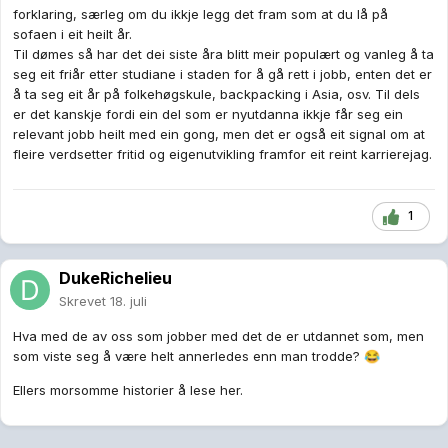
forklaring, særleg om du ikkje legg det fram som at du lå på
sofaen i eit heilt år.
Til dømes så har det dei siste åra blitt meir populært og vanleg å ta
seg eit friår etter studiane i staden for å gå rett i jobb, enten det er
å ta seg eit år på folkehøgskule, backpacking i Asia, osv. Til dels
er det kanskje fordi ein del som er nyutdanna ikkje får seg ein
relevant jobb heilt med ein gong, men det er også eit signal om at
fleire verdsetter fritid og eigenutvikling framfor eit reint karrierejag.
1
DukeRichelieu
Skrevet
18. juli
Hva med de av oss som jobber med det de er utdannet som, men
som viste seg å være helt annerledes enn man trodde?
😂
Ellers morsomme historier å lese her.