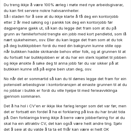
Du treng ikkje å være 100% ærleg i møte med nye arbeidsgivarar,
du kan fint servere nokre halvsannheiter.
Så i staden for å seie at du ikkje klarte å få deg ein kontorjobb
etter 2 år med søking og i panikk tok deg ein kontorjobb før
dagpengane gjekk ut, så kan du legge det fram som at du på
grunn av familieforhold trengte ein jobb med kort pendletid, som lå
nært sjukeheimen, osv. Eller du kan legge det fram som at du tok
på deg butikkjobben fordi du med din bakgrunn kunne stille opp
når butikken hadde skrikande behov etter folk, og at grunnen til at
du fortsatt har butikkjobben er at du har ein sterk lojalitet til jobben
og ikkje ønskte å søke deg til anna jobb før du var sikker på at
butikken kunne stå på eigne bein utan deg, osv.
No når det er sommartid så kan du til dømes legge det fram for ein
potensiell arbeidsgivar i kontorbransjen at einaste grunnen til at du
no jobbar i butikk er fordi du ville hjelpe til med ferieavviklinga
gjennom sommaren.
Det å ha hol i CV'en er ikkje like farleg lenger som det var før, men
det er fortsatt ein fordel å ha ei forklaring på kva du har brukt tida
på. Den forklaringa treng ikkje å berre være jobberfaring for at du
skal ha ein attraktiv CV, det kan også være heilt andre ting. Sjølv
det å seie at du valde å ta ta eit friår kan være ei heilt OK