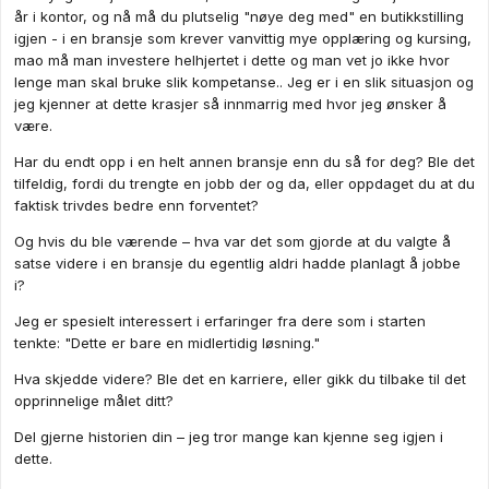
år i kontor, og nå må du plutselig "nøye deg med" en butikkstilling
igjen - i en bransje som krever vanvittig mye opplæring og kursing,
mao må man investere helhjertet i dette og man vet jo ikke hvor
lenge man skal bruke slik kompetanse.. Jeg er i en slik situasjon og
jeg kjenner at dette krasjer så innmarrig med hvor jeg ønsker å
være.
Har du endt opp i en helt annen bransje enn du så for deg? Ble det
tilfeldig, fordi du trengte en jobb der og da, eller oppdaget du at du
faktisk trivdes bedre enn forventet?
Og hvis du ble værende – hva var det som gjorde at du valgte å
satse videre i en bransje du egentlig aldri hadde planlagt å jobbe
i?
Jeg er spesielt interessert i erfaringer fra dere som i starten
tenkte: "Dette er bare en midlertidig løsning."
Hva skjedde videre? Ble det en karriere, eller gikk du tilbake til det
opprinnelige målet ditt?
Del gjerne historien din – jeg tror mange kan kjenne seg igjen i
dette.