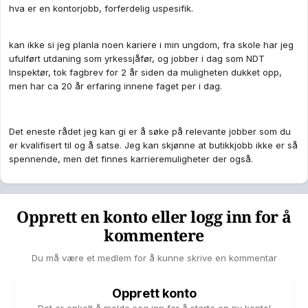
Til dømes så har det dei siste åra blitt meir populært og vanleg
hva er en kontorjobb, forferdelig uspesifik.
å ta seg eit friår etter studiane i staden for å gå rett i jobb,
enten det er å ta seg eit år på folkehøgskule, backpacking i
Asia, osv. Til dels er det kanskje fordi ein del som er
kan ikke si jeg planla noen kariere i min ungdom, fra skole har jeg
nyutdanna ikkje får seg ein relevant jobb heilt med ein gong,
ufulført utdaning som yrkessjåfør, og jobber i dag som NDT
men det er også eit signal om at fleire verdsetter fritid og
Inspektør, tok fagbrev for 2 år siden da muligheten dukket opp,
eigenutvikling framfor eit reint karrierejag.
men har ca 20 år erfaring innene faget per i dag.
Det eneste rådet jeg kan gi er å søke på relevante jobber som du
er kvalifisert til og å satse. Jeg kan skjønne at butikkjobb ikke er så
spennende, men det finnes karrieremuligheter der også.
Opprett en konto eller logg inn for å
kommentere
Du må være et medlem for å kunne skrive en kommentar
Opprett konto