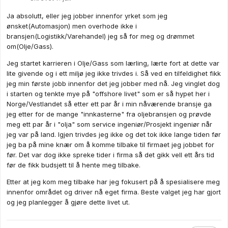
Ja absolutt, eller jeg jobber innenfor yrket som jeg
ønsket(Automasjon) men overhode ikke i
bransjen(Logistikk/Varehandel) jeg så for meg og drømmet
om(Olje/Gass).
Jeg startet karrieren i Olje/Gass som lærling, lærte fort at dette var
lite givende og i ett miljø jeg ikke trivdes i. Så ved en tilfeldighet fikk
jeg min første jobb innenfor det jeg jobber med nå. Jeg vinglet dog
i starten og tenkte mye på "offshore livet" som er så hypet her i
Norge/Vestlandet så etter ett par år i min nåværende bransje ga
jeg etter for de mange "innkasterne" fra oljebransjen og prøvde
meg ett par år i "olja" som service ingeniør/Prosjekt ingeniør når
jeg var på land. Igjen trivdes jeg ikke og det tok ikke lange tiden før
jeg ba på mine knær om å komme tilbake til firmaet jeg jobbet for
før. Det var dog ikke spreke tider i firma så det gikk vell ett års tid
før de fikk budsjett til å hente meg tilbake.
Etter at jeg kom meg tilbake har jeg fokusert på å spesialisere meg
innenfor området og driver nå eget firma. Beste valget jeg har gjort
og jeg planlegger å gjøre dette livet ut.