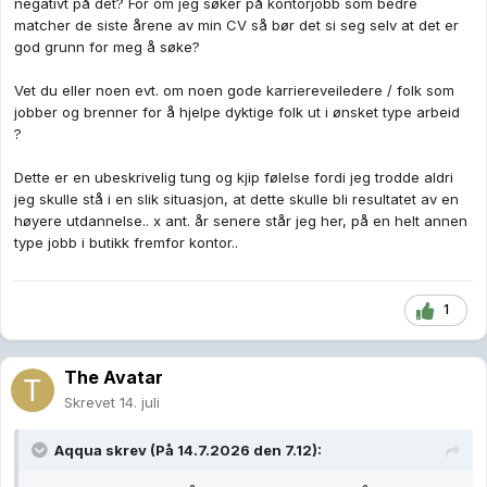
negativt på det? For om jeg søker på kontorjobb som bedre
erfaring frå Cubus, og ein tredje som har erfaring frå
matcher de siste årene av min CV så bør det si seg selv at det er
barnehage så får arbeidsplassen nye impulsar som kan føre
god grunn for meg å søke?
til at både arbeidsmiljø og arbeidsflyt blir betre.
Slik er det også i dei fleste andre bransjar. Bredde og
Vet du eller noen evt. om noen gode karriereveiledere / folk som
variasjon er også nyttig kompetanse, og det er ikkje alltid at
jobber og brenner for å hjelpe dyktige folk ut i ønsket type arbeid
spesialisert utdanning er den beste vegen inn til
?
drømmejobben. Eit advokatkontor beståande berre av dyktige
advokatar kan ha store problem med å skaffe seg klientar om
Dette er en ubeskrivelig tung og kjip følelse fordi jeg trodde aldri
ikkje minst ein i firmaet har evne til å oversette fagspråket på
jeg skulle stå i en slik situasjon, at dette skulle bli resultatet av en
ein slik måte at firmaet tiltrekker seg kundar.
høyere utdannelse.. x ant. år senere står jeg her, på en helt annen
type jobb i butikk fremfor kontor..
Mitt råd i tillegg til å fortsette å søke på aktuelle stillingar, er at
1
du også gjer det beste ut av den jobben du no har.
Det kan være nyttig å finne nokon du kan prate med og bruke
som karriereveileder, for sjølv om du no har panikksøkt og
The Avatar
endt opp i ein butikkjobb så vil det ofte være mogleg å bruke
denne erfaringa til å stryke framtidige søknadar.
Skrevet
14. juli
I butikkjobben så skaffar du deg mykje kompetanse innan
kundeservice, og det å ha lært seg god kundeservice er nytt i
Aqqua
skrev (På 14.7.2026 den 7.12):
alle yrker der du må foholde deg til folk, enten det berre er