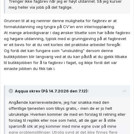
kollegaen din på kontoret eller det er kundar/brukarar. Husk
Trenger ikke fagbrev når jeg er høyt utdannet. Så jeg kurser
derfor å skrive nokre ord om kva du har lært i butikkjobben du
meg heller via jobb på det faglige.
har i dag og ikkje berre som eit kulepunkt på CVen.
Om du ser at du blir lenge i butikkjobben, så bør du absolutt
Grunnen til at eg nemner denne muligheita for fagbrev er at
vurdere å gjere ein ekstra innsats og ta fagbrev i salgsfaget.
formalutdanning veg tyngre på CV'en enn internopplæring.
Gjennom ordninga som heiter praksiskandidat så kan du etter
At mange arbeidigivarar i dag ønsker tilsette som har både fagbrev
tilsaman 5 år med relevant arbeidserfaring avlegge eksamen
og høgare utdanning, typisk med ei grunngjeving på at fagbrevet
som privatist og gå opp til fagprøve. Sjølv om du frå før har tatt
er eit bevis for at du veit korleis det praktiske arbeidet foregår.
Mastergrad i jakta på drømmejobben, så er det berre positive
Og fordi det kan fungere som "unskulding" dersom denne
ting å hente frå å også ha eit fagbrev. I tillegg til at du som
butikkjobben blir langvarig ved at du kan påstå at du gjekk tilbake
nemt då kan dokumentere kundeservicekompetanse, så
til butikkjobben for å ta fagbrev i faget, og ikkje fordi det var
demonstrerer du også eit sterkt initiativ og stå-på-vilje til å
einaste jobben du fikk tak i.
gjere det beste ut av situasjonen.
Aqqua
skrev (På 14.7.2026 den 7.12):
Angående karriereveiledere, jeg har snakka med den
offentlige tjenesten som tilbys gratis,- men de er jo helt
ubrukelige. Hverken kommer de med en forslag til retning eller
forslag til replikk eller noe som helst, alt de gjør er å stille
spørsmål slik at jeg kommer med mine egne svar på mine
egne problemstillinger. Utrolig synd at det ikke finnes flere