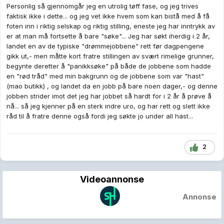
Personlig så gjennomgår jeg en utrolig tøff fase, og jeg trives
faktisk ikke i dette... og jeg vet ikke hvem som kan bistå med å få
foten inn i riktig selskap og riktig stilling, eneste jeg har inntrykk av
er at man må fortsette å bare "søke"... Jeg har søkt iherdig i 2 år,
landet en av de typiske "drømmejobbene" rett før dagpengene
gikk ut,- men måtte kort fratre stillingen av svært rimelige grunner,
begynte deretter å "panikksøke" på både de jobbene som hadde
en "rød tråd" med min bakgrunn og de jobbene som var "hast"
(mao butikk) , og landet da en jobb på bare noen dager,- og denne
jobben strider imot det jeg har jobbet så hardt for i 2 år å prøve å
nå... så jeg kjenner på en sterk indre uro, og har rett og slett ikke
råd til å fratre denne også fordi jeg søkte jo under all hast...
2
Videoannonse
Annonse