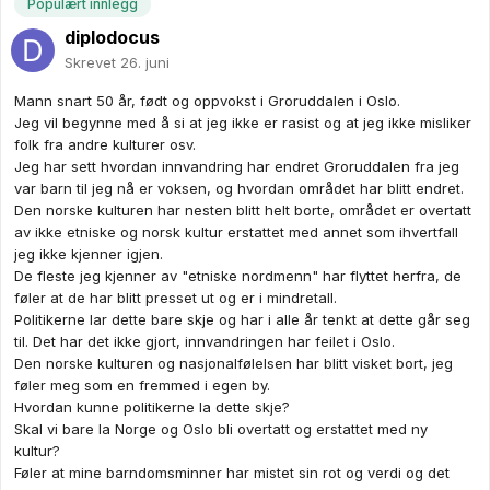
Populært innlegg
diplodocus
Skrevet
26. juni
Mann snart 50 år, født og oppvokst i Groruddalen i Oslo.
Jeg vil begynne med å si at jeg ikke er rasist og at jeg ikke misliker
folk fra andre kulturer osv.
Jeg har sett hvordan innvandring har endret Groruddalen fra jeg
var barn til jeg nå er voksen, og hvordan området har blitt endret.
Den norske kulturen har nesten blitt helt borte, området er overtatt
av ikke etniske og norsk kultur erstattet med annet som ihvertfall
jeg ikke kjenner igjen.
De fleste jeg kjenner av "etniske nordmenn" har flyttet herfra, de
føler at de har blitt presset ut og er i mindretall.
Politikerne lar dette bare skje og har i alle år tenkt at dette går seg
til. Det har det ikke gjort, innvandringen har feilet i Oslo.
Den norske kulturen og nasjonalfølelsen har blitt visket bort, jeg
føler meg som en fremmed i egen by.
Hvordan kunne politikerne la dette skje?
Skal vi bare la Norge og Oslo bli overtatt og erstattet med ny
kultur?
Føler at mine barndomsminner har mistet sin rot og verdi og det