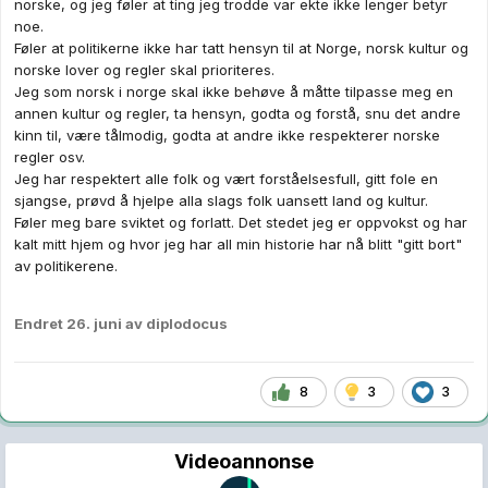
norske, og jeg føler at ting jeg trodde var ekte ikke lenger betyr
noe.
Føler at politikerne ikke har tatt hensyn til at Norge, norsk kultur og
norske lover og regler skal prioriteres.
Jeg som norsk i norge skal ikke behøve å måtte tilpasse meg en
annen kultur og regler, ta hensyn, godta og forstå, snu det andre
kinn til, være tålmodig, godta at andre ikke respekterer norske
regler osv.
Jeg har respektert alle folk og vært forståelsesfull, gitt fole en
sjangse, prøvd å hjelpe alla slags folk uansett land og kultur.
Føler meg bare sviktet og forlatt. Det stedet jeg er oppvokst og har
kalt mitt hjem og hvor jeg har all min historie har nå blitt "gitt bort"
av politikerene.
Endret
26. juni
av diplodocus
8
3
3
Videoannonse