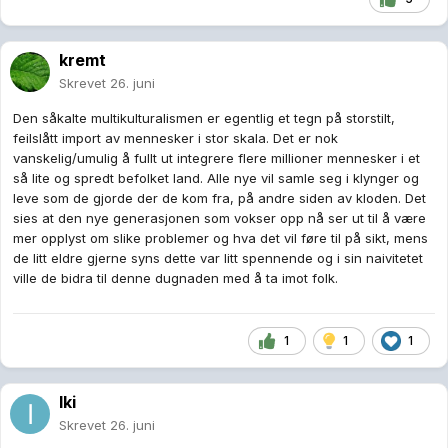
kremt
Skrevet
26. juni
Den såkalte multikulturalismen er egentlig et tegn på storstilt,
feilslått import av mennesker i stor skala. Det er nok
vanskelig/umulig å fullt ut integrere flere millioner mennesker i et
så lite og spredt befolket land. Alle nye vil samle seg i klynger og
leve som de gjorde der de kom fra, på andre siden av kloden. Det
sies at den nye generasjonen som vokser opp nå ser ut til å være
mer opplyst om slike problemer og hva det vil føre til på sikt, mens
de litt eldre gjerne syns dette var litt spennende og i sin naivitetet
ville de bidra til denne dugnaden med å ta imot folk.
1
1
1
Iki
Skrevet
26. juni