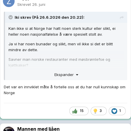
Skrevet
26. juni
Iki
skrev (På 26.6.2026 den 20.22):
Kan ikke si at Norge har hatt noen sterk kultur eller slikt, ei
heller noen nasjonalfølelse å være spesielt stolt av.
Ja vi har noen bunader og slikt, men vil ikke si det er blitt
mindre av dette.
Savner man norske restauranter med møsbrømlefse og
kjøttkaker?
Ekspander
Det var en innviklet måte å fortelle oss at du har null kunnskap om
Norge
15
3
1
Mannen med ljåen