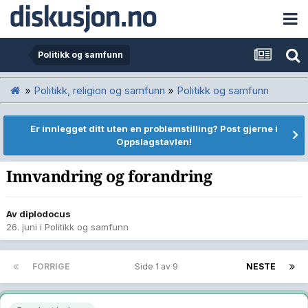
Politikk og samfunn
»
Politikk, religion og samfunn
»
Politikk og samfunn
Er innlegget ditt uten en problemstilling? Post gjerne i
Oppslagstavlen!
Innvandring og forandring
Av
diplodocus
26. juni
i
Politikk og samfunn
FORRIGE
Side 1 av 9
NESTE