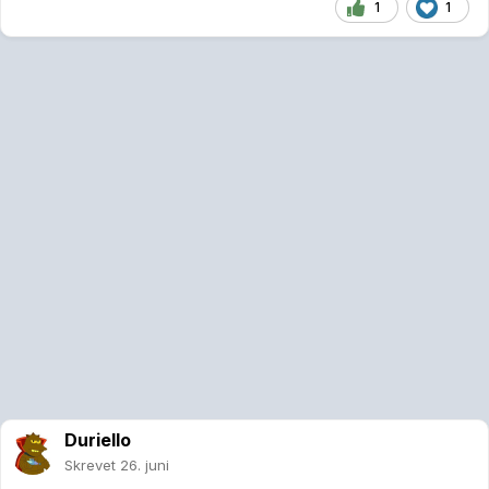
1
1
Duriello
Skrevet
26. juni