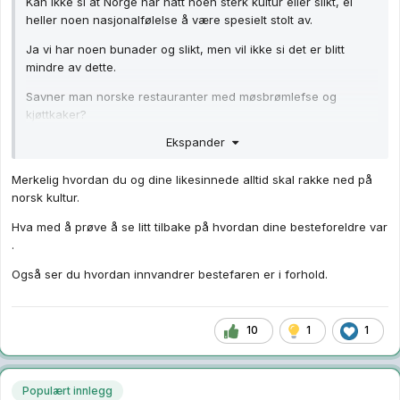
Kan ikke si at Norge har hatt noen sterk kultur eller slikt, ei
heller noen nasjonalfølelse å være spesielt stolt av.
Ja vi har noen bunader og slikt, men vil ikke si det er blitt
mindre av dette.
Savner man norske restauranter med møsbrømlefse og
kjøttkaker?
Ekspander
Merkelig hvordan du og dine likesinnede alltid skal rakke ned på
norsk kultur.
Hva med å prøve å se litt tilbake på hvordan dine besteforeldre var
.
Også ser du hvordan innvandrer bestefaren er i forhold.
10
1
1
Populært innlegg