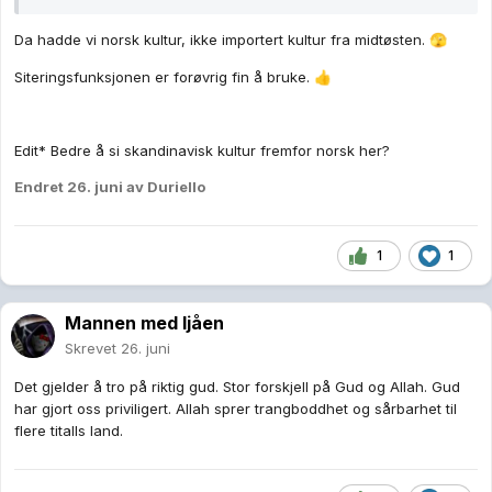
Da hadde vi norsk kultur, ikke importert kultur fra midtøsten.
🫣
Siteringsfunksjonen er forøvrig fin å bruke.
👍
Edit* Bedre å si skandinavisk kultur fremfor norsk her?
Endret
26. juni
av Duriello
1
1
Mannen med ljåen
Skrevet
26. juni
Det gjelder å tro på riktig gud. Stor forskjell på Gud og Allah. Gud
har gjort oss priviligert. Allah sprer trangboddhet og sårbarhet til
flere titalls land.