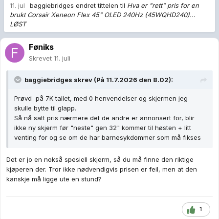
11. jul
baggiebridges
endret tittelen til
Hva er "rett" pris for en
brukt Corsair Xeneon Flex 45" OLED 240Hz (45WQHD240)...
LØST
Føniks
Skrevet
11. juli
baggiebridges
skrev (På 11.7.2026 den 8.02):
Prøvd på 7K tallet, med 0 henvendelser og skjermen jeg
skulle bytte til glapp.
Så nå satt pris nærmere det de andre er annonsert for, blir
ikke ny skjerm før "neste" gen 32" kommer til høsten + litt
venting for og se om de har barnesykdommer som må fikses
Det er jo en nokså spesiell skjerm, så du må finne den riktige
kjøperen der. Tror ikke nødvendigvis prisen er feil, men at den
kanskje må ligge ute en stund?
1