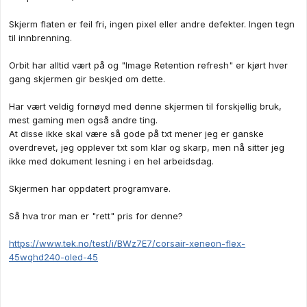
Skjerm flaten er feil fri, ingen pixel eller andre defekter. Ingen tegn
til innbrenning.
Orbit har alltid vært på og "Image Retention refresh" er kjørt hver
gang skjermen gir beskjed om dette.
Har vært veldig fornøyd med denne skjermen til forskjellig bruk,
mest gaming men også andre ting.
At disse ikke skal være så gode på txt mener jeg er ganske
overdrevet, jeg opplever txt som klar og skarp, men nå sitter jeg
ikke med dokument lesning i en hel arbeidsdag.
Skjermen har oppdatert programvare.
Så hva tror man er "rett" pris for denne?
https://www.tek.no/test/i/BWz7E7/corsair-xeneon-flex-
45wqhd240-oled-45