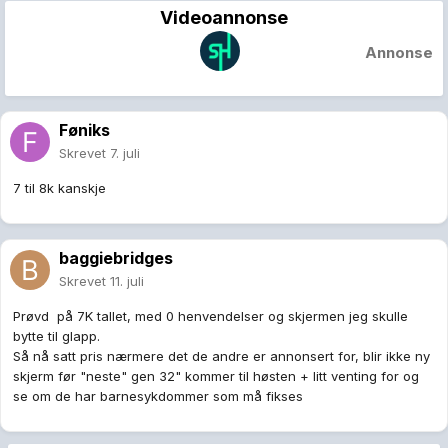
Videoannonse
Annonse
Føniks
Skrevet
7. juli
7 til 8k kanskje
baggiebridges
Skrevet
11. juli
Prøvd på 7K tallet, med 0 henvendelser og skjermen jeg skulle
bytte til glapp.
Så nå satt pris nærmere det de andre er annonsert for, blir ikke ny
skjerm før "neste" gen 32" kommer til høsten + litt venting for og
se om de har barnesykdommer som må fikses