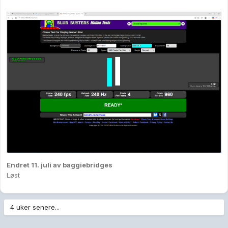
Endret
11. juli
av baggiebridges
Løst
4 uker senere...