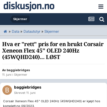
Skjermer
»
Data
»
Datautstyr
»
Skjermer
Hva er "rett" pris for en brukt Corsair
Xeneon Flex 45" OLED 240Hz
(45WQHD240)... LØST
Av
baggiebridges
11. juni
i
Skjermer
baggiebridges
Skrevet
11. juni
Corsair Xeneon Flex 45" OLED 240Hz (45WQHD240) er kjøpt hos
komplett.no 09/2023.