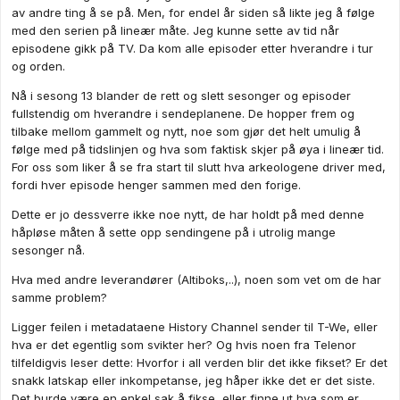
av andre ting å se på. Men, for endel år siden så likte jeg å følge
med den serien på lineær måte. Jeg kunne sette av tid når
episodene gikk på TV. Da kom alle episoder etter hverandre i tur
og orden.
Nå i sesong 13 blander de rett og slett sesonger og episoder
fullstendig om hverandre i sendeplanene. De hopper frem og
tilbake mellom gammelt og nytt, noe som gjør det helt umulig å
følge med på tidslinjen og hva som faktisk skjer på øya i lineær tid.
For oss som liker å se fra start til slutt hva arkeologene driver med,
fordi hver episode henger sammen med den forige.
Dette er jo dessverre ikke noe nytt, de har holdt på med denne
håpløse måten å sette opp sendingene på i utrolig mange
sesonger nå.
Hva med andre leverandører (Altiboks,..), noen som vet om de har
samme problem?
Ligger feilen i metadataene History Channel sender til T-We, eller
hva er det egentlig som svikter her? Og hvis noen fra Telenor
tilfeldigvis leser dette: Hvorfor i all verden blir det ikke fikset? Er det
snakk latskap eller inkompetanse, jeg håper ikke det er det siste.
Det burde være en enkel sak å fikse, eller finne ut hva som er