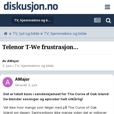
TV, hjemmekino og bilde
»
TV, lyd og bilde
»
TV, hjemmekino og bilde
Telenor T-We frustrasjon...
Av
AMajor
3. juni
i
TV, hjemmekino og bilde
AMajor
Skrevet
3. juni
Det er totalt kaos i sendeskjemaet for The Curse of Oak Island:
De blander sesonger og episoder helt vilkårlig!
Vet ikke hvor mange som følger med på The Curse of Oak
Island om dagen. Sannsynligvis ikke mange siden det er millioner