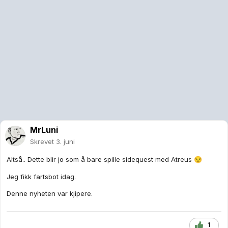
MrLuni
Skrevet
3. juni
Altså.. Dette blir jo som å bare spille sidequest med Atreus
😒
Jeg fikk fartsbot idag.
Denne nyheten var kjipere.
1