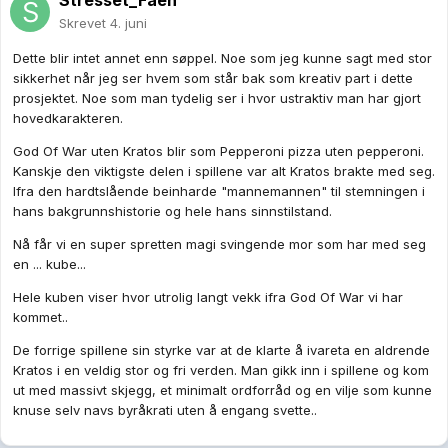
Stresset_Faen
Skrevet
4. juni
Dette blir intet annet enn søppel. Noe som jeg kunne sagt med stor
sikkerhet når jeg ser hvem som står bak som kreativ part i dette
prosjektet. Noe som man tydelig ser i hvor ustraktiv man har gjort
hovedkarakteren.
God Of War uten Kratos blir som Pepperoni pizza uten pepperoni.
Kanskje den viktigste delen i spillene var alt Kratos brakte med seg.
Ifra den hardtslående beinharde "mannemannen" til stemningen i
hans bakgrunnshistorie og hele hans sinnstilstand.
Nå får vi en super spretten magi svingende mor som har med seg
en ... kube...
Hele kuben viser hvor utrolig langt vekk ifra God Of War vi har
kommet..
De forrige spillene sin styrke var at de klarte å ivareta en aldrende
Kratos i en veldig stor og fri verden. Man gikk inn i spillene og kom
ut med massivt skjegg, et minimalt ordforråd og en vilje som kunne
knuse selv navs byråkrati uten å engang svette..