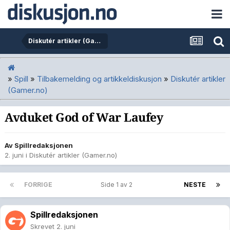
Diskutér artikler (Gamer.no)
»
Spill
»
Tilbakemelding og artikkeldiskusjon
»
Diskutér artikler
(Gamer.no)
Avduket God of War Laufey
Av
Spillredaksjonen
2. juni
i
Diskutér artikler (Gamer.no)
FORRIGE
Side 1 av 2
NESTE
Spillredaksjonen
Skrevet
2. juni