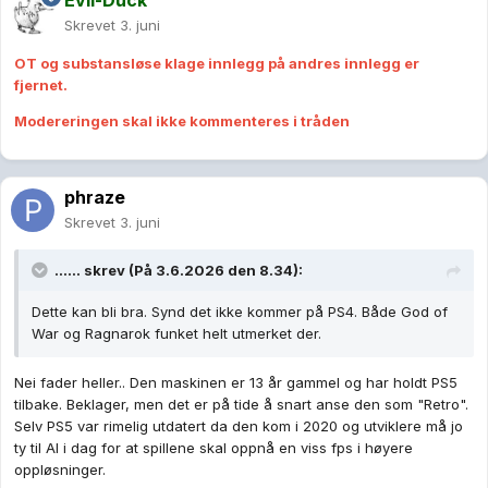
Evil-Duck
Skrevet
3. juni
OT og substansløse klage innlegg på andres innlegg er
fjernet.
Modereringen skal ikke kommenteres i tråden
phraze
Skrevet
3. juni
......
skrev (På 3.6.2026 den 8.34):
Dette kan bli bra. Synd det ikke kommer på PS4. Både God of
War og Ragnarok funket helt utmerket der.
Nei fader heller.. Den maskinen er 13 år gammel og har holdt PS5
tilbake. Beklager, men det er på tide å snart anse den som "Retro".
Selv PS5 var rimelig utdatert da den kom i 2020 og utviklere må jo
ty til AI i dag for at spillene skal oppnå en viss fps i høyere
oppløsninger.