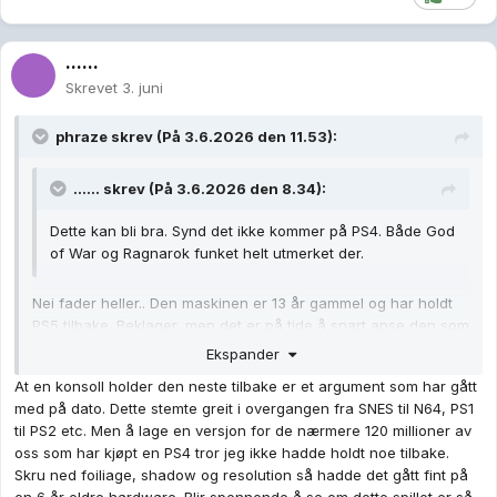
......
Skrevet
3. juni
phraze
skrev (På 3.6.2026 den 11.53):
......
skrev (På 3.6.2026 den 8.34):
Dette kan bli bra. Synd det ikke kommer på PS4. Både God
of War og Ragnarok funket helt utmerket der.
Nei fader heller.. Den maskinen er 13 år gammel og har holdt
PS5 tilbake. Beklager, men det er på tide å snart anse den som
"Retro". Selv PS5 var rimelig utdatert da den kom i 2020 og
Ekspander
utviklere må jo ty til AI i dag for at spillene skal oppnå en viss
At en konsoll holder den neste tilbake er et argument som har gått
fps i høyere oppløsninger.
med på dato. Dette stemte greit i overgangen fra SNES til N64, PS1
til PS2 etc. Men å lage en versjon for de nærmere 120 millioner av
oss som har kjøpt en PS4 tror jeg ikke hadde holdt noe tilbake.
Skru ned foiliage, shadow og resolution så hadde det gått fint på
en 6 år eldre hardware. Blir spennende å se om dette spillet er så