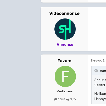
Videoannonse
Annonse
Fazam
Skrevet
2.
Ma
Ser ut 
Samtidi
Medlemmer
Hvilken
Happyb
1 674
3,7k