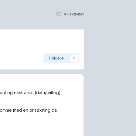
All aktivitet
Følgere
2
nt og ekstra-sim(data/tvilling).
gså komme med en prisøkning da