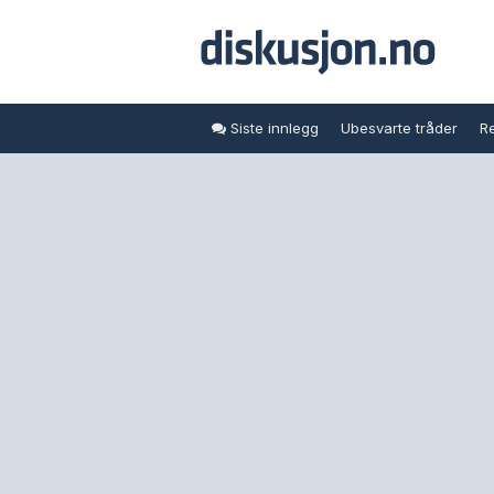
Siste innlegg
Ubesvarte tråder
Re