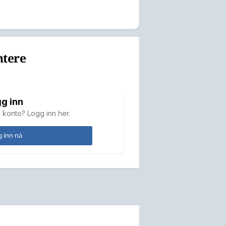
ntere
g inn
 konto? Logg inn her.
 inn nå