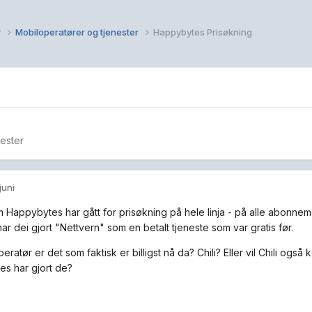
r
Mobiloperatører og tjenester
Happybytes Prisøkning
ester
 juni
m Happybytes har gått for prisøkning på hele linja - på alle abonneme
ar dei gjort "Nettvern" som en betalt tjeneste som var gratis før.
eratør er det som faktisk er billigst nå da? Chili? Eller vil Chili o
s har gjort de?