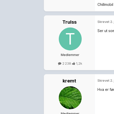
Chillmobi
Trulss
Skrevet
2.
Ser ut so
Medlemmer
2 238
1,2k
kremt
Skrevet
2.
Hva er før
Medlemmer