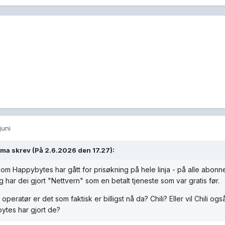
 juni
xma
skrev (På 2.6.2026 den 17.27):
som Happybytes har gått for prisøkning på hele linja - på alle abonne
g har dei gjort "Nettvern" som en betalt tjeneste som var gratis før.
 operatør er det som faktisk er billigst nå da? Chili? Eller vil Chili
ytes har gjort de?