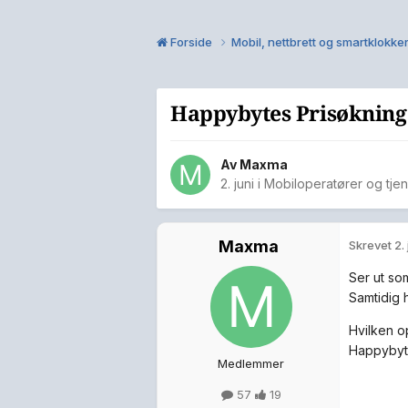
Forside
Mobil, nettbrett og smartklokke
Happybytes Prisøkning
Av
Maxma
2. juni
i
Mobiloperatører og tjen
Maxma
Skrevet
2.
Ser ut so
Samtidig h
Hvilken op
Happybyte
Medlemmer
57
19