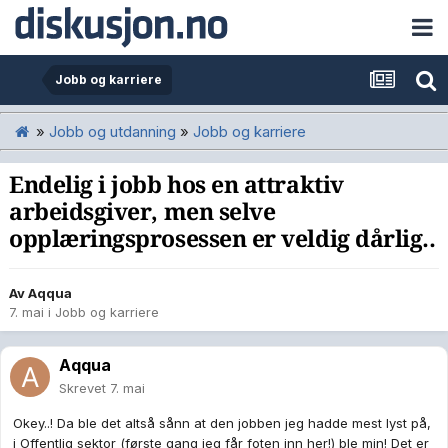
Jobb og karriere
»
Jobb og utdanning
»
Jobb og karriere
Endelig i jobb hos en attraktiv
arbeidsgiver, men selve
opplæringsprosessen er veldig dårlig..
Av
Aqqua
7. mai
i
Jobb og karriere
Aqqua
Skrevet
7. mai
Okey..! Da ble det altså sånn at den jobben jeg hadde mest lyst på,
i Offentlig sektor (første gang jeg får foten inn her!) ble min! Det er