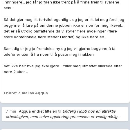
innringere... jeg får jo faen ikke trent på å finne frem til svarene
selv...
Så det gjør meg litt fortvilet egentlig .. og jeg er litt lei meg fordi jeg
begynner å lure på om denne jobben ikke er noe for meg likevel...
det er så utrolig omfattende da vi styrer flere avdelinger (flere
store kontorlokale flere steder i landet) og ikke bare en...
Samtidig er jeg jo fremdeles ny og jeg vil gjerne begynne å ta
telefoner uten å ha noen til å puste meg i nakken..
Vet ikke helt hva jeg skal gjøre .. føler meg utmattet allerede etter
bare 2 uker ..
Endret
7. mai
av Aqqua
7. mai
Aqqua
endret tittelen til
Endelig i jobb hos en attraktiv
arbeidsgiver, men selve opplæringsprosessen er veldig dårlig..