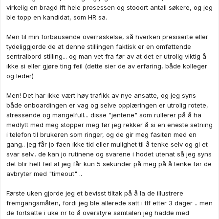
virkelig en bragd ift hele prosessen og stooort antall søkere, og jeg
ble topp en kandidat, som HR sa.
Men til min forbausende overraskelse, så hverken presiserte eller
tydeliggjorde de at denne stillingen faktisk er en omfattende
sentralbord stilling... og man vet fra før av at det er utrolig viktig å
ikke si eller gjøre ting feil (dette sier de av erfaring, både kolleger
og leder)
Men! Det har ikke vært høy trafikk av nye ansatte, og jeg syns
både onboardingen er vag og selve opplæringen er utrolig rotete,
stressende og mangelfull... disse "jentene" som rullerer på å ha
medlytt med meg stopper meg før jeg rekker å si en eneste setning
i telefon til brukeren som ringer, og de gir meg fasiten med en
gang.. jeg får jo faen ikke tid eller mulighet til å tenke selv og gi et
svar selv.. de kan jo rutinene og svarene i hodet utenat så jeg syns
det blir helt feil at jeg får kun 5 sekunder på meg på å tenke før de
avbryter med "timeout" ..
Første uken gjorde jeg et bevisst tiltak på å la de illustrere
fremgangsmåten, fordi jeg ble allerede satt i tlf etter 3 dager .. men
de fortsatte i uke nr to å overstyre samtalen jeg hadde med