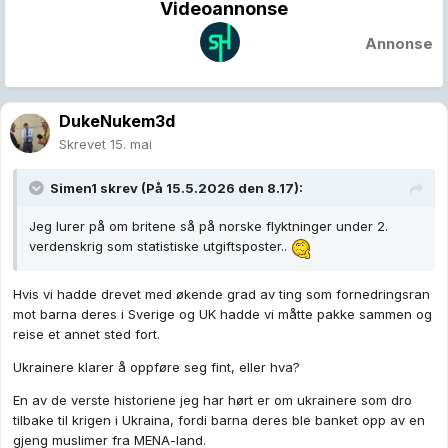
Videoannonse
Annonse
DukeNukem3d
Skrevet
15. mai
Simen1
skrev (På 15.5.2026 den 8.17):
Jeg lurer på om britene så på norske flyktninger under 2.
verdenskrig som statistiske utgiftsposter..
Hvis vi hadde drevet med økende grad av ting som fornedringsran
mot barna deres i Sverige og UK hadde vi måtte pakke sammen og
reise et annet sted fort.
Ukrainere klarer å oppføre seg fint, eller hva?
En av de verste historiene jeg har hørt er om ukrainere som dro
tilbake til krigen i Ukraina, fordi barna deres ble banket opp av en
gjeng muslimer fra MENA-land.