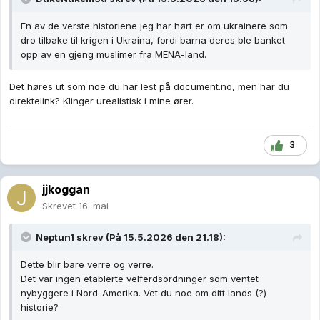
En av de verste historiene jeg har hørt er om ukrainere som
dro tilbake til krigen i Ukraina, fordi barna deres ble banket
opp av en gjeng muslimer fra MENA-land.
Det høres ut som noe du har lest på document.no, men har du
direktelink? Klinger urealistisk i mine ører.
3
jjkoggan
Skrevet
16. mai
Neptun1
skrev (På 15.5.2026 den 21.18):
Dette blir bare verre og verre.
Det var ingen etablerte velferdsordninger som ventet
nybyggere i Nord-Amerika. Vet du noe om ditt lands (?)
historie?