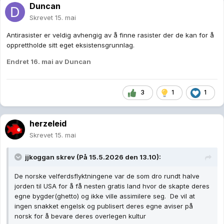
Duncan
Skrevet
15. mai
Antirasister er veldig avhengig av å finne rasister der de kan for å
opprettholde sitt eget eksistensgrunnlag.
Endret
16. mai
av Duncan
3
1
1
herzeleid
Skrevet
15. mai
jjkoggan
skrev (På 15.5.2026 den 13.10):
De norske velferdsflyktningene var de som dro rundt halve
jorden til USA for å få nesten gratis land hvor de skapte deres
egne bygder(ghetto) og ikke ville assimilere seg. De vil at
ingen snakket engelsk og publisert deres egne aviser på
norsk for å bevare deres overlegen kultur