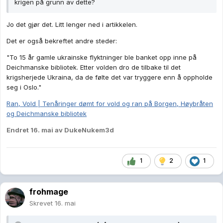
krigen på grunn av dette?
Jo det gjør det. Litt lenger ned i artikkelen.
Det er også bekreftet andre steder:
"To 15 år gamle ukrainske flyktninger ble banket opp inne på
Deichmanske bibliotek. Etter volden dro de tilbake til det
krigsherjede Ukraina, da de følte det var tryggere enn å oppholde
seg i Oslo."
Ran, Vold | Tenåringer dømt for vold og ran på Borgen, Høybråten
og Deichmanske bibliotek
Endret
16. mai
av DukeNukem3d
1
2
1
frohmage
Skrevet
16. mai