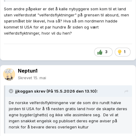
Som andre påpeker er det å kalle nybyggere som kom til et land
uten velferdsstat "velferdsflyktninger" på grensen til absurd, men
spørsmålet blir likevel, hva så? Hva så om nordmenn hadde
kommet til USA for et par hundre år siden og vært
velferdsflyktninger, hvor vil du hen?
3
1
Neptun1
Skrevet
15. mai
jjkoggan
skrev (På 15.5.2026 den 13.10):
De norske velferdsflyktningene var de som dro rundt halve
jorden til USA for å få nesten gratis land hvor de skapte deres
egne bygder(ghetto) og ikke ville assimilere seg. De vil at
ingen snakket engelsk og publisert deres egne aviser på
norsk for å bevare deres overlegen kultur