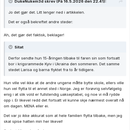
DukeNukem3d
skrev (På 16.5.2026 den 22.41):
Jo det gjør det. Litt lenger ned i artikkelen.
Det er også bekreftet andre steder:
Ah, det gjør det faktisk, beklager!
Sitat
Derfor sendte hun 15-åringen tilbake til faren sin som fortsatt
bor i krigsrammede Kyiv i Ukraina den sommeren. Det samme
stedet Larisa og barna flyktet fra to år tidligere.
Hun ville vel ikke at de andre ungene måtte bytte skole, ellers ville
hun vel flytta til et annet sted i Norge. Jeg er forøvrig selvfølgelig
enig i at slik vold er fullstendig uakseptabel, og noe vi må rydde
opp i. Er likevel redd det fortsatt vil kunne skje nærmest overalt nå
om dagen. MENA eller ei.
Det var jo ikke akkurat som at hele familien flytta tilbake, men jeg
skal spise hatten min her likevel!