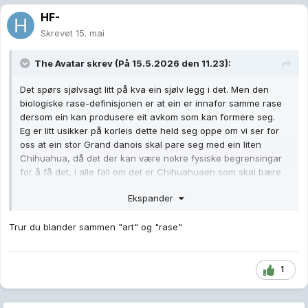
HF-
Skrevet
15. mai
The Avatar
skrev (På 15.5.2026 den 11.23):
Det spørs sjølvsagt litt på kva ein sjølv legg i det. Men den
biologiske rase-definisjonen er at ein er innafor samme rase
dersom ein kan produsere eit avkom som kan formere seg.
Eg er litt usikker på korleis dette held seg oppe om vi ser for
oss at ein stor Grand danois skal pare seg med ein liten
Chihuahua, då det der kan være nokre fysiske begrensingar
for å få det, i alle fall om det er Chihuahuaen som skal bære
fram kvalpane og ikkje omvendt. Men genetisk sett kan ein
Ekspander
lage ein slik blandingsrase, som igjen medfører at dette er to
veldig uilke hunde- "raser" som etter den biologiske
Trur du blander sammen "art" og "rase"
definisjonen er å rekne som samme rase.
1