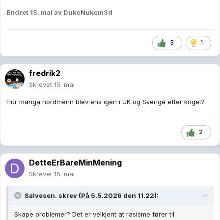
Endret
15. mai
av DukeNukem3d
3
1
fredrik2
Skrevet
15. mai
Hur manga nordmenn blev ens igen i UK og Sverige efter kriget?
2
DetteErBareMinMening
Skrevet
15. mai
Salvesen.
skrev (På 5.5.2026 den 11.22):
Skape problemer? Det er velkjent at rasisme fører til