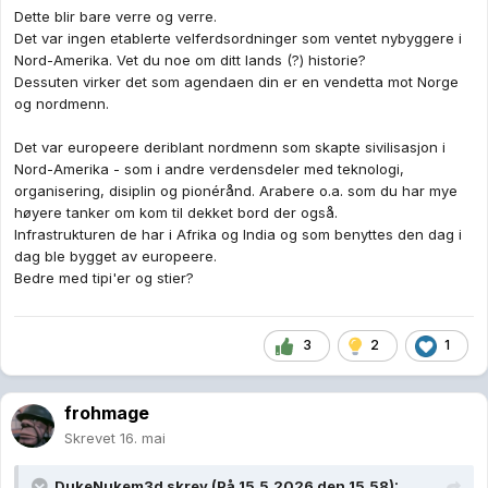
Dette blir bare verre og verre.
Det var ingen etablerte velferdsordninger som ventet nybyggere i
Nord-Amerika. Vet du noe om ditt lands (?) historie?
Dessuten virker det som agendaen din er en vendetta mot Norge
og nordmenn.
Det var europeere deriblant nordmenn som skapte sivilisasjon i
Nord-Amerika - som i andre verdensdeler med teknologi,
organisering, disiplin og pionérånd. Arabere o.a. som du har mye
høyere tanker om kom til dekket bord der også.
Infrastrukturen de har i Afrika og India og som benyttes den dag i
dag ble bygget av europeere.
Bedre med tipi'er og stier?
3
2
1
frohmage
Skrevet
16. mai
DukeNukem3d
skrev (På 15.5.2026 den 15.58):