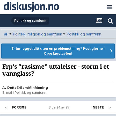
Politikk og samfunn
»
Politikk, religion og samfunn
»
Politikk og samfunn
Er innlegget ditt uten en problemstilling? Post gjerne i
Oppslagstavlen!
Frp's "rasisme" uttalelser - storm i et
vannglass?
Av
DetteErBareMinMening
3. mai
i
Politikk og samfunn
FORRIGE
Side 24 av 25
NESTE