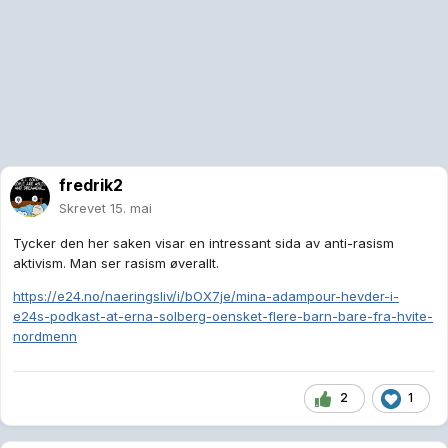
fredrik2
Skrevet
15. mai
Tycker den her saken visar en intressant sida av anti-rasism
aktivism. Man ser rasism øverallt.
https://e24.no/naeringsliv/i/bOX7je/mina-adampour-hevder-i-
e24s-podkast-at-erna-solberg-oensket-flere-barn-bare-fra-hvite-
nordmenn
2
1