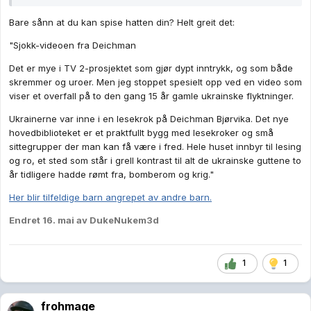
Bare sånn at du kan spise hatten din? Helt greit det:
"Sjokk-videoen fra Deichman
Det er mye i TV 2-prosjektet som gjør dypt inntrykk, og som både
skremmer og uroer. Men jeg stoppet spesielt opp ved en video som
viser et overfall på to den gang 15 år gamle ukrainske flyktninger.
Ukrainerne var inne i en lesekrok på Deichman Bjørvika. Det nye
hovedbiblioteket er et praktfullt bygg med lesekroker og små
sittegrupper der man kan få være i fred. Hele huset innbyr til lesing
og ro, et sted som står i grell kontrast til alt de ukrainske guttene to
år tidligere hadde rømt fra, bomberom og krig."
Her blir tilfeldige barn angrepet av andre barn.
Endret
16. mai
av DukeNukem3d
1
1
frohmage