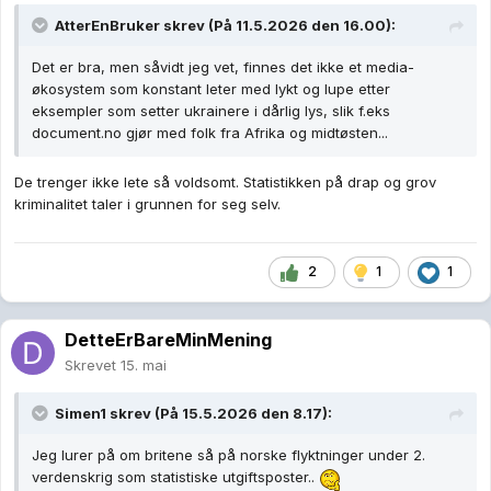
AtterEnBruker
skrev (På 11.5.2026 den 16.00):
Det er bra, men såvidt jeg vet, finnes det ikke et media-
økosystem som konstant leter med lykt og lupe etter
eksempler som setter ukrainere i dårlig lys, slik f.eks
document.no gjør med folk fra Afrika og midtøsten...
De trenger ikke lete så voldsomt. Statistikken på drap og grov
kriminalitet taler i grunnen for seg selv.
2
1
1
DetteErBareMinMening
Skrevet
15. mai
Simen1
skrev (På 15.5.2026 den 8.17):
Jeg lurer på om britene så på norske flyktninger under 2.
verdenskrig som statistiske utgiftsposter..