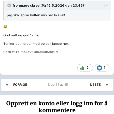
frohmage
skrev (På 16.5.2026 den 23.46):
jeg skal spise hatten min her likevel!
😂
God natt og god 17.mai
Tenker det holder med pølse i lumpe her.
Endret
17. mai
av DukeNukem3d
2
1
FORRIGE
Side 24 av 25
NESTE
Opprett en konto eller logg inn for å
kommentere