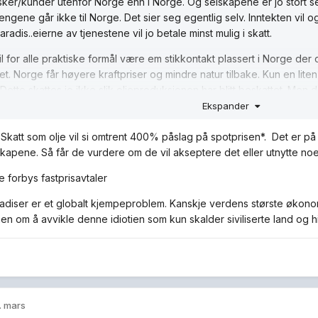
er/kunder utenfor Norge enn i Norge. Og selskapene er jo stort set
engene går ikke til Norge. Det sier seg egentlig selv. Inntekten vil o
aradis..eierne av tjenestene vil jo betale minst mulig i skatt.
il for alle praktiske formål være em stikkontakt plassert i Norge der
et. Norge får høyere kraftpriser og mindre natur tilbake. Kun en liten
Dette skattes jo ikke slik oljeproduksjonen har blitt beskattet. Men d
Ekspander
. Skatt som olje vil si omtrent 400% påslag på spotprisen*. Det er på
skapene. Så får de vurdere om de vil akseptere det eller utnytte no
 forbys fastprisavtaler
adiser er et globalt kjempeproblem. Kanskje verdens største økonom
n om å avvikle denne idiotien som kun skalder siviliserte land og hindr
. mars