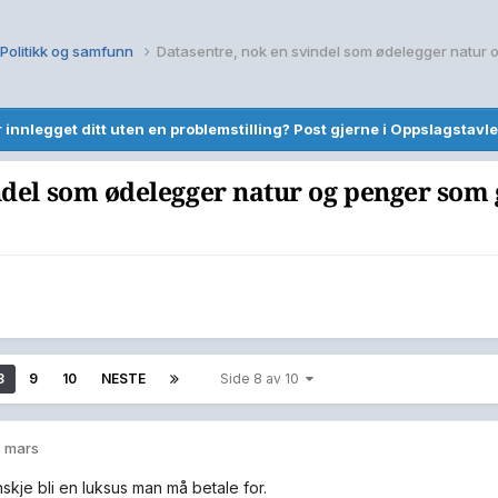
Politikk og samfunn
r innlegget ditt uten en problemstilling? Post gjerne i Oppslagstavle
del som ødelegger natur og penger som gå
8
9
10
NESTE
Side 8 av 10
. mars
skje bli en luksus man må betale for.