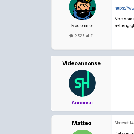
https://w
Noe som i
avhengigh
Medlemmer
2 525
11k
Videoannonse
Annonse
Matteo
Skrevet
14
Datasentre