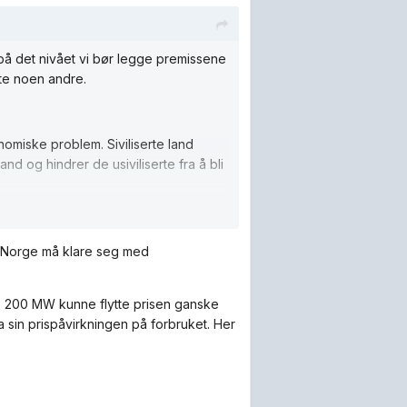
 på det nivået vi bør legge premissene
tte noen andre.
omiske problem. Siviliserte land
nd og hindrer de usiviliserte fra å bli
 i Norge må klare seg med
eks 200 MW kunne flytte prisen ganske
 sin prispåvirkningen på forbruket. Her