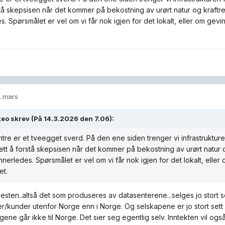
rstå skepsisen når det kommer på bekostning av urørt natur og kraft
. Spørsmålet er vel om vi får nok igjen for det lokalt, eller om gevi
. mars
teo
skrev (På 14.3.2026 den 7.06):
tre er et tveegget sverd. På den ene siden trenger vi infrastrukturen
lett å forstå skepsisen når det kommer på bekostning av urørt natur
nnerledes. Spørsmålet er vel om vi får nok igjen for det lokalt, elle
et.
esten..altså det som produseres av datasenterene...selges jo stort set
/kunder utenfor Norge enn i Norge. Og selskapene er jo stort sett A
ene går ikke til Norge. Det sier seg egentlig selv. Inntekten vil også