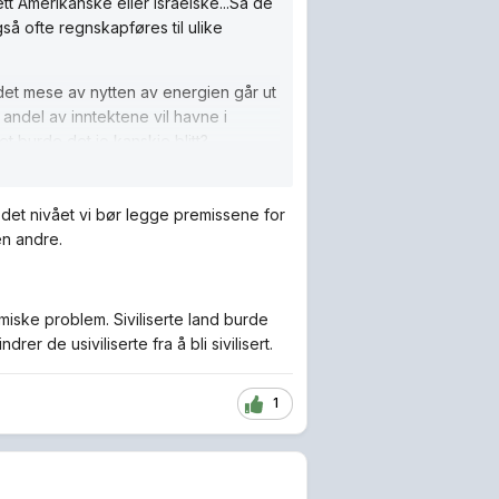
t Amerikanske eller Israelske...Så de
gså ofte regnskapføres til ulike
 det mese av nytten av energien går ut
 andel av inntektene vil havne i
et burde det jo kanskje blitt?
 det nivået vi bør legge premissene for
en andre.
iske problem. Siviliserte land burde
er de usiviliserte fra å bli sivilisert.
1