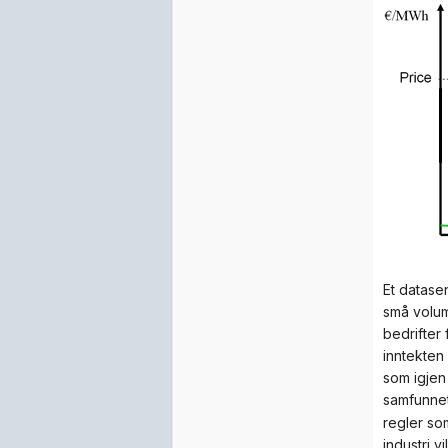
Et datase
små volum
bedrifter
inntekten 
som igjen 
samfunnet
regler so
industri 