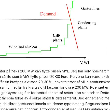
nter på f.eks 200 MW kan flytte prisen MYE. Jeg har selv nominert ma
 så lite som 5 MW flytte prisen 20-30 Euro. Kurvene kan være ekstr
 får sin kraftpris økt med 20-30% i enkelte timer så vil jo samfunnsk
samfunnet får fra kraftsalg til fastpris for disse 200 MW. Poenget er
gir høyere utgifter for bedrifter som så setter opp sine priser. Det
 får som følge av å selge strøm til datasenteret. Jeg er helt enig m
m da sikrer samfunnet inntekt fra denne type næring. Begrunnelsen 
vil innebære naturinngrep. Utfordringen er at man via EØS avtalen o