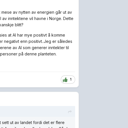
et mese av nytten av energien går ut av
l av inntektene vil havne i Norge. Dette
anskje blitt?
ies at AI har mye positivt å komme
 negativt enn positivt..Jeg er således
eierene av AI som generer inntekter til
re personer på denne planteten.
1
sett ut av landet fordi det er flere