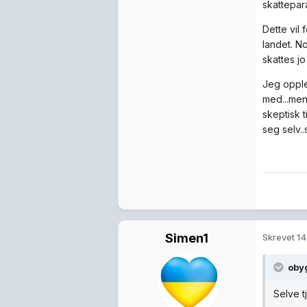
skattepara
Dette vil
landet. No
skattes jo
Jeg opple
med...men
skeptisk t
seg selv.
Simen1
Skrevet
14
oby
Selve t