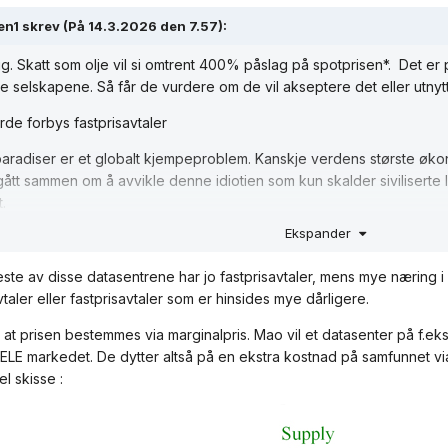
en1
skrev (På 14.3.2026 den 7.57):
ig. Skatt som olje vil si omtrent 400% påslag på spotprisen*. Det er
se selskapene. Så får de vurdere om de vil akseptere det eller utny
de forbys fastprisavtaler
aradiser er et globalt kjempeproblem. Kanskje verdens største økon
ått sammen om å avvikle denne idiotien som kun skalder siviliserte la
t.
Ekspander
leste av disse datasentrene har jo fastprisavtaler, mens mye næring
taler eller fastprisavtaler som er hinsides mye dårligere.
le at prisen bestemmes via marginalpris. Mao vil et datasenter på f.
ELE markedet. De dytter altså på en ekstra kostnad på samfunnet via
el skisse
: