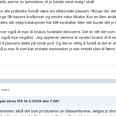
dis..eierne av tjenestene vil jo betale minst mulig i skatt.
 for alle praktiske formål være em stikkontakt plassert i Norge der d
rge får høyere kraftpriser og mindre natur tilbake. Kun en liten ande
 ikke slik oljeproduksjonen har blitt beskattet. Men det burde det jo k
ver også at mye AI brukes hodeløst dessverre. Det er rett det som s
 også mye negativt. Jeg opplever derimot at verden bruker AI til mer
il å plassere dette på norsk jord. Og det er viktig å forstå at det er 
.så jo mer AI som kan erstatte mennesker jo mer inntekt siles til fær
. mars
gda
skrev (På 14.3.2026 den 7.38):
jenesten..altså det som produseres av datasenterene...selges jo stort 