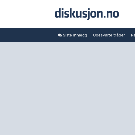
Siste innlegg
Ubesvarte tråder
Re