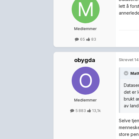
lett å fo
annerledes
Medlemmer
65
83
obygda
Skrevet
14
Mat
Datasen
det er 
brukt a
Medlemmer
av land
5 883
13,1k
Selve tjen
mennesker
store peng