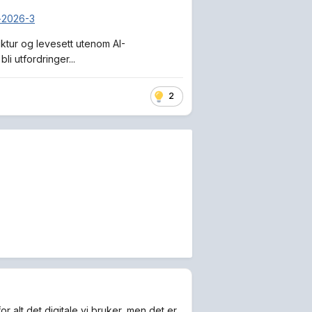
i-2026-3
uktur og levesett utenom AI-
i utfordringer...
2
r alt det digitale vi bruker, men det er