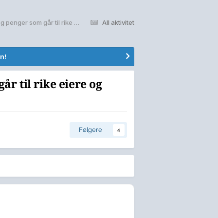
Datasentre, nok en svindel som ødelegger natur og penger som går til rike eiere og utlandet
All aktivitet
n!
r til rike eiere og
Følgere
4