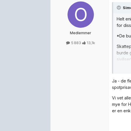
Sim
Helt en
for dis
Medlemmer
*De bur
5 883
13,1k
Skattep
burde g
siviliser
Ja - de f
spotprisav
Vi vet al
mye for H
er en enk