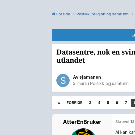
Forside
Politikk, religion og samfunn
E
Datasentre, nok en svin
utlandet
Av
sjamanen
5. mars
i
Politikk og samfunn
FORRIGE
3
4
5
6
7
AtterEnBruker
Skrevet
13
AI kan kan