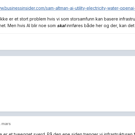
ww.businessinsider.com/sam-altman-ai-utility-electricity-water-opena
kke er et stort problem hvis vi som storsamfunn kan basere infrastr
et. Men hvis AI blir noe som
skal
innføres både her og der, kan det bl
. mars
 er et tveegget sverd. På den ene siden trenger vi infrastrukturen fo