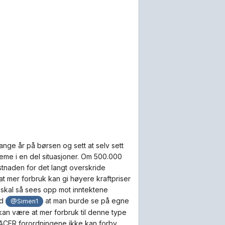
nge år på børsen og sett at selv sett
eme i en del situasjoner. Om 500.000
ostnaden for det langt overskride
 at mer forbruk kan gi høyere kraftpriser
te skal så sees opp mot inntektene
ed
at man burde se på egne
@Simen1
kan være at mer forbruk til denne type
g ACER forordningene ikke kan forby