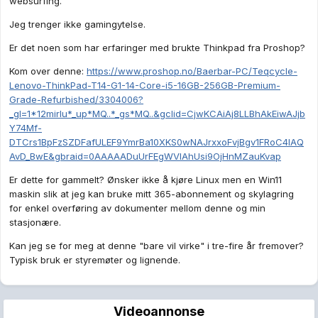
websurfing.
Jeg trenger ikke gamingytelse.
Er det noen som har erfaringer med brukte Thinkpad fra Proshop?
Kom over denne:
https://www.proshop.no/Baerbar-PC/Teqcycle-
Lenovo-ThinkPad-T14-G1-14-Core-i5-16GB-256GB-Premium-
Grade-Refurbished/3304006?
_gl=1*12mirlu*_up*MQ..*_gs*MQ..&gclid=CjwKCAiAj8LLBhAkEiwAJjb
Y74Mf-
DTCrs1BpFzSZDFafULEF9YmrBa10XKS0wNAJrxxoFvjBgv1FRoC4lAQ
AvD_BwE&gbraid=0AAAAADuUrFEgWVlAhUsi9OjHnMZauKvap
Er dette for gammelt? Ønsker ikke å kjøre Linux men en Win11
maskin slik at jeg kan bruke mitt 365-abonnement og skylagring
for enkel overføring av dokumenter mellom denne og min
stasjonære.
Kan jeg se for meg at denne "bare vil virke" i tre-fire år fremover?
Typisk bruk er styremøter og lignende.
Videoannonse