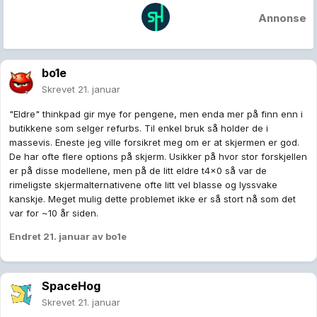
Annonse
bo1e
Skrevet
21. januar
"Eldre" thinkpad gir mye for pengene, men enda mer på finn enn i
butikkene som selger refurbs. Til enkel bruk så holder de i
massevis. Eneste jeg ville forsikret meg om er at skjermen er god.
De har ofte flere options på skjerm. Usikker på hvor stor forskjellen
er på disse modellene, men på de litt eldre t4x0 så var de
rimeligste skjermalternativene ofte litt vel blasse og lyssvake
kanskje. Meget mulig dette problemet ikke er så stort nå som det
var for ~10 år siden.
Endret
21. januar
av bo1e
SpaceHog
Skrevet
21. januar