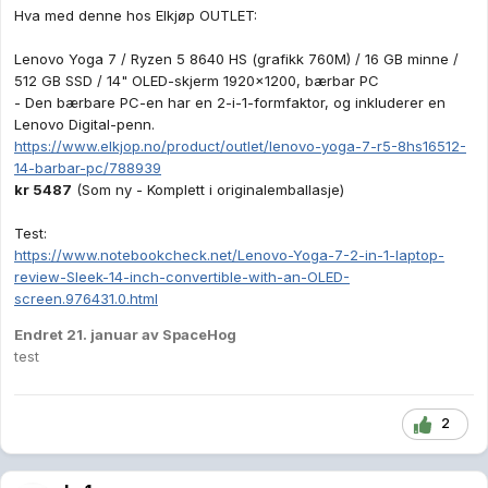
Hva med denne hos Elkjøp OUTLET:
Lenovo Yoga 7 / Ryzen 5 8640 HS (grafikk 760M) / 16 GB minne /
512 GB SSD / 14" OLED-skjerm 1920x1200, bærbar PC
- Den bærbare PC-en har en 2-i-1-formfaktor, og inkluderer en
Lenovo Digital-penn.
https://www.elkjop.no/product/outlet/lenovo-yoga-7-r5-8hs16512-
14-barbar-pc/788939
kr 5487
(Som ny - Komplett i originalemballasje)
Test:
https://www.notebookcheck.net/Lenovo-Yoga-7-2-in-1-laptop-
review-Sleek-14-inch-convertible-with-an-OLED-
screen.976431.0.html
Endret
21. januar
av SpaceHog
test
2