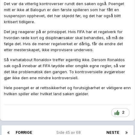
Det var da vitterlig kontroverser rundt den saken også. Poenget
mitt er ikke at Balogun er den første spilleren som har fått en
suspensjon opphevet, det har skjedd før, og det har også blitt
kritisert tidligere.
Det jeg reagerer på er prinsippet. Hvis FIFA har et regelverk for
hvordan røde kort og disiplinærsaker skal behandles, så må de
følge det. Hvis de mener regelverket er dårlig, får de endre det
etter mesterskapet, ikke improvisere underveis.
Så «whatabout Ronaldo» treffer egentlig ikke. Dersom Ronaldos
sak også innebar at FIFA tøydde eller omgikk egne regler, så var
det like problematisk den gangen. To kontroversielle avgjørelser
gjør ikke den ene mindre kontroversiell.
Hele poenget er at rettssikkerhet og forutsigbarhet er viktigere enn
hvilken spiller eller hvilket land saken gjelder.
2
FORRIGE
Side 45 av 68
NESTE