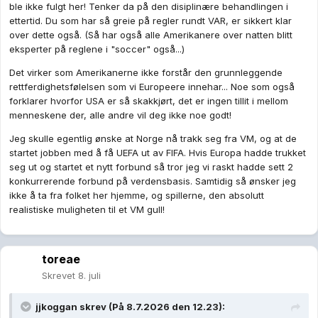
ble ikke fulgt her! Tenker da på den disiplinære behandlingen i
ettertid. Du som har så greie på regler rundt VAR, er sikkert klar
over dette også. (Så har også alle Amerikanere over natten blitt
eksperter på reglene i "soccer" også...)
Det virker som Amerikanerne ikke forstår den grunnleggende
rettferdighetsfølelsen som vi Europeere innehar... Noe som også
forklarer hvorfor USA er så skakkjørt, det er ingen tillit i mellom
menneskene der, alle andre vil deg ikke noe godt!
Jeg skulle egentlig ønske at Norge nå trakk seg fra VM, og at de
startet jobben med å få UEFA ut av FIFA. Hvis Europa hadde trukket
seg ut og startet et nytt forbund så tror jeg vi raskt hadde sett 2
konkurrerende forbund på verdensbasis. Samtidig så ønsker jeg
ikke å ta fra folket her hjemme, og spillerne, den absolutt
realistiske muligheten til et VM gull!
toreae
Skrevet
8. juli
jjkoggan
skrev (På 8.7.2026 den 12.23):