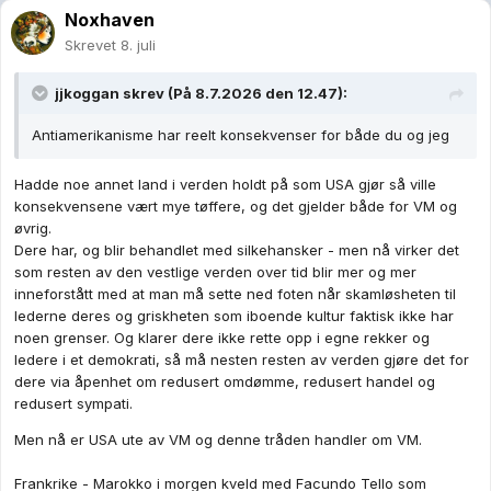
Noxhaven
Skrevet
8. juli
jjkoggan
skrev (På 8.7.2026 den 12.47):
Antiamerikanisme har reelt konsekvenser for både du og jeg
Hadde noe annet land i verden holdt på som USA gjør så ville
konsekvensene vært mye tøffere, og det gjelder både for VM og
øvrig.
Dere har, og blir behandlet med silkehansker - men nå virker det
som resten av den vestlige verden over tid blir mer og mer
inneforstått med at man må sette ned foten når skamløsheten til
lederne deres og griskheten som iboende kultur faktisk ikke har
noen grenser. Og klarer dere ikke rette opp i egne rekker og
ledere i et demokrati, så må nesten resten av verden gjøre det for
dere via åpenhet om redusert omdømme, redusert handel og
redusert sympati.
Men nå er USA ute av VM og denne tråden handler om VM.
Frankrike - Marokko i morgen kveld med Facundo Tello som