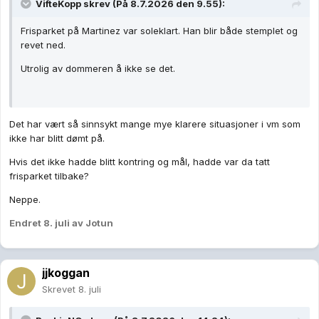
VifteKopp
skrev (På 8.7.2026 den 9.55):
Frisparket på Martinez var soleklart. Han blir både stemplet og
revet ned.
Utrolig av dommeren å ikke se det.
Det har vært så sinnsykt mange mye klarere situasjoner i vm som
ikke har blitt dømt på.
Hvis det ikke hadde blitt kontring og mål, hadde var da tatt
frisparket tilbake?
Neppe.
Endret
8. juli
av Jotun
jjkoggan
Skrevet
8. juli