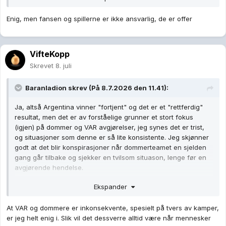
Enig, men fansen og spillerne er ikke ansvarlig, de er offer
VifteKopp
Skrevet
8. juli
Baranladion
skrev (På 8.7.2026 den 11.41):
Ja, altså Argentina vinner "fortjent" og det er et "rettferdig"
resultat, men det er av forståelige grunner et stort fokus
(igjen) på dommer og VAR avgjørelser, jeg synes det er trist,
og situasjoner som denne er så lite konsistente. Jeg skjønner
godt at det blir konspirasjoner når dommerteamet en sjelden
gang går tilbake og sjekker en tvilsom situason, lenge før en
avgjørende hendelse.
Ekspander
Ta den straffen Brasil får også, ingen review, selom Nusa blir
sparket ned bakfra.
At VAR og dommere er inkonsekvente, spesielt på tvers av kamper,
er jeg helt enig i. Slik vil det dessverre alltid være når mennesker