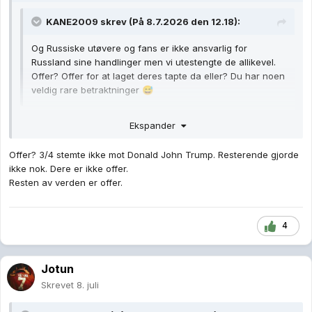
KANE2009
skrev (På 8.7.2026 den 12.18):
Og Russiske utøvere og fans er ikke ansvarlig for
Russland sine handlinger men vi utestengte de allikevel.
Offer? Offer for at laget deres tapte da eller? Du har noen
veldig rare betraktninger
😅
Offer for forakten mot «fansen og spillere» som du selv
Ekspander
uttrykker.
Offer? 3/4 stemte ikke mot Donald John Trump. Resterende gjorde
ikke nok. Dere er ikke offer.
Resten av verden er offer.
4
Jotun
Skrevet
8. juli