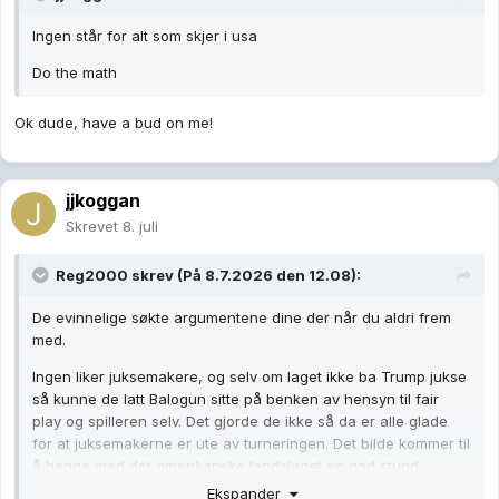
Ingen står for alt som skjer i usa
Do the math
Ok dude, have a bud on me!
jjkoggan
Skrevet
8. juli
Reg2000
skrev (På 8.7.2026 den 12.08):
De evinnelige søkte argumentene dine der når du aldri frem
med.
Ingen liker juksemakere, og selv om laget ikke ba Trump jukse
så kunne de latt Balogun sitte på benken av hensyn til fair
play og spilleren selv. Det gjorde de ikke så da er alle glade
for at juksemakerne er ute av turneringen. Det bilde kommer til
å henge med det amerikanske landslaget en god stund
fremover og de har seg selv å takke.
Ekspander