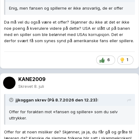
Enig, men fansen og spillerne er ikke ansvarlig, de er offer
Da må vel du også være et offer? Skjønner du ikke at det er ikke
noe poeng å kverulere videre på dette? USA er slått ut på banen
med en spiller som ble belønnet med USAs korrupsjon. Det er
derfor svært få som synes synd på amerikanske fans eller spillere.
6
1
KANE2009
Skrevet
8. juli
jjkoggan
skrev (På 8.7.2026 den 12.23):
Offer for forakten mot «fansen og spillere» som du selv
uttrykker.
Offer for at noen misliker de? Skjønner, ja ja, du får gå og gråte til
læreren da? Kanskje de slemme folkene blir satt i skammekroken!