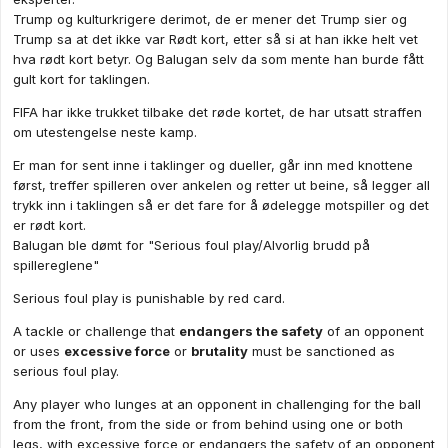
Trump og kulturkrigere derimot, de er mener det Trump sier og
Trump sa at det ikke var Rødt kort, etter så si at han ikke helt vet
hva rødt kort betyr. Og Balugan selv da som mente han burde fått
gult kort for taklingen.
FIFA har ikke trukket tilbake det røde kortet, de har utsatt straffen
om utestengelse neste kamp.
Er man for sent inne i taklinger og dueller, går inn med knottene
først, treffer spilleren over ankelen og retter ut beine, så legger all
trykk inn i taklingen så er det fare for å ødelegge motspiller og det
er rødt kort.
Balugan ble dømt for "Serious foul play/Alvorlig brudd på
spillereglene"
Serious foul play is punishable by red card.
A tackle or challenge that
endangers the safety
of an opponent
or uses
excessive force
or
brutality
must be sanctioned as
serious foul play.
Any player who lunges at an opponent in challenging for the ball
from the front, from the side or from behind using one or both
legs, with excessive force or endangers the safety of an opponent