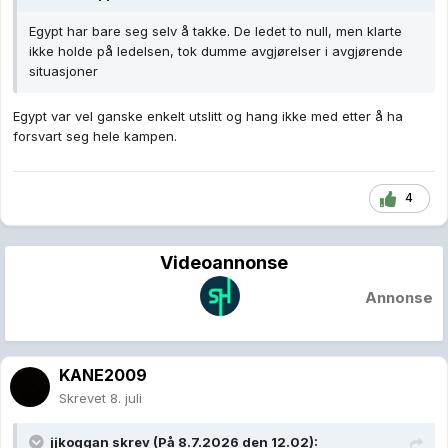
Egypt har bare seg selv å takke. De ledet to null, men klarte
ikke holde på ledelsen, tok dumme avgjørelser i avgjørende
situasjoner
Egypt var vel ganske enkelt utslitt og hang ikke med etter å ha
forsvart seg hele kampen.
4
Videoannonse
Annonse
KANE2009
Skrevet
8. juli
jjkoggan
skrev (På 8.7.2026 den 12.02):