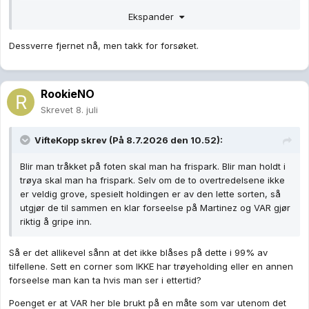
Ekspander
Dessverre fjernet nå, men takk for forsøket.
Her fant jeg et klipp som viser situasjonen jeg refererte til.
RookieNO
Skrevet
8. juli
VifteKopp
skrev (På 8.7.2026 den 10.52):
Blir man tråkket på foten skal man ha frispark. Blir man holdt i
trøya skal man ha frispark. Selv om de to overtredelsene ikke
er veldig grove, spesielt holdingen er av den lette sorten, så
utgjør de til sammen en klar forseelse på Martinez og VAR gjør
riktig å gripe inn.
Så er det allikevel sånn at det ikke blåses på dette i 99% av
tilfellene. Sett en corner som IKKE har trøyeholding eller en annen
forseelse man kan ta hvis man ser i ettertid?
Poenget er at VAR her ble brukt på en måte som var utenom det