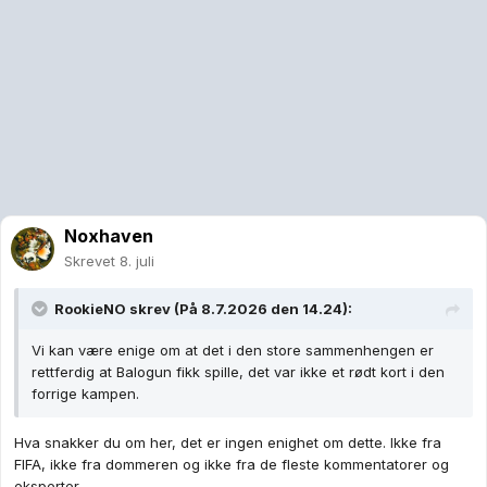
mellom menneskene der, alle andre vil deg ikke noe godt!
Jeg skulle egentlig ønske at Norge nå trakk seg fra VM, og at
de startet jobben med å få UEFA ut av FIFA. Hvis Europa hadde
trukket seg ut og startet et nytt forbund så tror jeg vi raskt
hadde sett 2 konkurrerende forbund på verdensbasis.
Samtidig så ønsker jeg ikke å ta fra folket her hjemme, og
spillerne, den absolutt realistiske muligheten til et VM gull!
Noxhaven
Skrevet
8. juli
RookieNO
skrev (På 8.7.2026 den 14.24):
Vi kan være enige om at det i den store sammenhengen er
rettferdig at Balogun fikk spille, det var ikke et rødt kort i den
forrige kampen.
Hva snakker du om her, det er ingen enighet om dette. Ikke fra
FIFA, ikke fra dommeren og ikke fra de fleste kommentatorer og
eksperter.