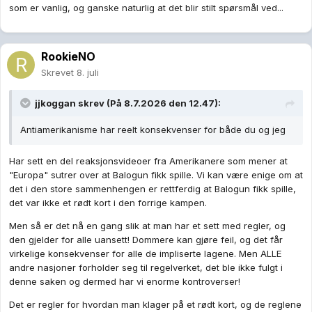
som er vanlig, og ganske naturlig at det blir stilt spørsmål ved...
RookieNO
Skrevet
8. juli
jjkoggan
skrev (På 8.7.2026 den 12.47):
Antiamerikanisme har reelt konsekvenser for både du og jeg
Har sett en del reaksjonsvideoer fra Amerikanere som mener at
"Europa" sutrer over at Balogun fikk spille. Vi kan være enige om at
det i den store sammenhengen er rettferdig at Balogun fikk spille,
det var ikke et rødt kort i den forrige kampen.
Men så er det nå en gang slik at man har et sett med regler, og
den gjelder for alle uansett! Dommere kan gjøre feil, og det får
virkelige konsekvenser for alle de impliserte lagene. Men ALLE
andre nasjoner forholder seg til regelverket, det ble ikke fulgt i
denne saken og dermed har vi enorme kontroverser!
Det er regler for hvordan man klager på et rødt kort, og de reglene