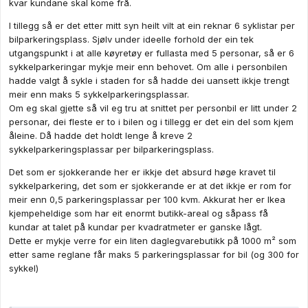
kvar kundane skal kome frå.
I tillegg så er det etter mitt syn heilt vilt at ein reknar 6 syklistar per
bilparkeringsplass. Sjølv under ideelle forhold der ein tek
utgangspunkt i at alle køyretøy er fullasta med 5 personar, så er 6
sykkelparkeringar mykje meir enn behovet. Om alle i personbilen
hadde valgt å sykle i staden for så hadde dei uansett ikkje trengt
meir enn maks 5 sykkelparkeringsplassar.
Om eg skal gjette så vil eg tru at snittet per personbil er litt under 2
personar, dei fleste er to i bilen og i tillegg er det ein del som kjem
åleine. Då hadde det holdt lenge å kreve 2
sykkelparkeringsplassar per bilparkeringsplass.
Det som er sjokkerande her er ikkje det absurd høge kravet til
sykkelparkering, det som er sjokkerande er at det ikkje er rom for
meir enn 0,5 parkeringsplassar per 100 kvm. Akkurat her er Ikea
kjempeheldige som har eit enormt butikk-areal og såpass få
kundar at talet på kundar per kvadratmeter er ganske lågt.
Dette er mykje verre for ein liten daglegvarebutikk på 1000 m² som
etter same reglane får maks 5 parkeringsplassar for bil (og 300 for
sykkel)