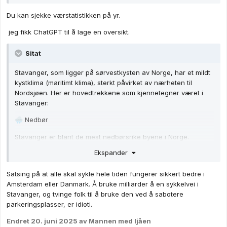
Du kan sjekke værstatistikken på yr.
jeg fikk ChatGPT til å lage en oversikt.
Sitat
Stavanger, som ligger på sørvestkysten av Norge, har et mildt
kystklima (maritimt klima), sterkt påvirket av nærheten til
Nordsjøen. Her er hovedtrekkene som kjennetegner været i
Stavanger:
Nedbør
🌧️
Stavanger er blant de mest nedbørsrike byene i Norge.
Ekspander
Regn er vanlig året rundt, spesielt høst og vinter.
Det regner ofte, men sjelden i store mengder på én gang –
Satsing på at alle skal sykle hele tiden fungerer sikkert bedre i
mye lett regn og byger.
Amsterdam eller Danmark. Å bruke milliarder å en sykkelvei i
Stavanger, og tvinge folk til å bruke den ved å sabotere
Temperatur
🌡️
parkeringsplasser, er idioti.
Vinter: Mild sammenlignet med resten av Norge. Temperaturer
Endret
20. juni 2025
av Mannen med ljåen
ligger ofte rundt 0–5 °C.