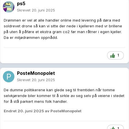
ps5
Skrevet
20. juni 2025
Drømmen er vel at alle handler online med levering på døra med
soldrevet drone så kan vi sitte der nede i kjelleren med vr brillene
på uten å påføre et ekstra gram co2 før man råtner i egen kjeller.
Da er miljødrømmen oppnådd.
1
PosteMonopolet
Skrevet
20. juni 2025
De dumme politikerene kan glede seg til fremtiden når tomme
selvkjørende biler kommer til å sirkle av seg selv på veiene i stedet
for å stå parkert mens folk handler.
Endret
20. juni 2025
av PosteMonopolet
1