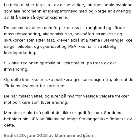
Latterlig at vi er forpliktet av disse viktige, internasjonale avtalene,
som alle nordmenn er kjempefornøyd med og Norge er avhengig
av, til å være så dysfunksjonelle.
De samme avtalene som forplikter oss til trangbodd og sårbar
masseinnvandring, økonomisk ruin, selvpåført strømkrise og
skrukorker som sitter fast, krever altså at Biltema i Stavanger ikke
selger bildeler, og sykehuset og IKEA ikke har tilstrekkelig
kundeparkering.
Slik skal regionen oppfylle nullvekstmålet, på tross av økt
innvandring.
Og dette kan ikke norske politikere gi dispensasjon fra, uten at det
får konsekvenser for karrieren.
De har mistet vettet, og lurer på hvorfor vestlige velgere trekker
mot politikere som lover endring.
Men det er aldri så galt at det ikke er godt for noe. Sandnes
beholder sin IKEA og Biltema så lenge Stavanger ikke finner ut av
dette.
Endret
20. juni 2025
av Mannen med ljåen