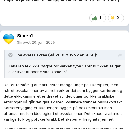
1
2
Simen1
Skrevet
20. juni 2025
The Avatar
skrev (På 20.6.2025 den 8.50):
Tabellen tek ikkje høgde for verken type varer butikken selger
eller kvar kundane skal kome frå.
Det er forståelig at makt frister mange unge politikerspirer, men
når et ekkokammer av at nettverk er det som bygger karrieren og
dette ekkokammeret er drevet av ideologier og ikke praktiske
erfaringer så går det galt av sted. Politikere trenger bakkekontakt.
Karrierebygging er ikke lengre bygget på bakkekontakt men
allianser mellom ideologier i et ekkokammer. Det skaper avstand til
vanlige folk og politikerforakt. Det skaper virkelighetsfjernhet.
Denne saken viser hvor stor avstand det kan være mellom vanlige