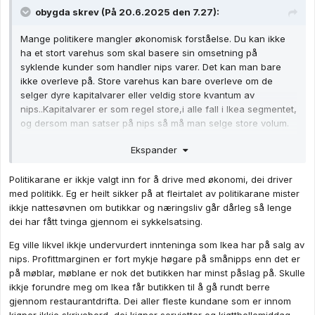
obygda
skrev (På 20.6.2025 den 7.27):
Mange politikere mangler økonomisk forståelse. Du kan ikke
ha et stort varehus som skal basere sin omsetning på
syklende kunder som handler nips varer. Det kan man bare
ikke overleve på. Store varehus kan bare overleve om de
selger dyre kapitalvarer eller veldig store kvantum av
nips..Kapitalvarer er som regel store,i alle fall i Ikea segmentet,
og dersom man satser på nips så må man selge store volum.
Store volum krever bil,ikke sykkel.
Ekspander
Dette er så banalt at enhver barneskole elev som selger vafler
og saft langs veien har erfart dette. MEN det finnes dessverre
Politikarane er ikkje valgt inn for å drive med økonomi, dei driver
idealistiske politikere som har dratt ned rullegardinen for
med politikk. Eg er heilt sikker på at fleirtalet av politikarane mister
økonomiske realiteter dessverre. Jeg forstår rett og slett ikke
ikkje nattesøvnen om butikkar og næringsliv går dårleg så lenge
hvor lite opplyst enkelte kan være.
dei har fått tvinga gjennom ei sykkelsatsing.
Eg ville likvel ikkje undervurdert innteninga som Ikea har på salg av
nips. Profittmarginen er fort mykje høgare på smånipps enn det er
på møblar, møblane er nok det butikken har minst påslag på. Skulle
ikkje forundre meg om Ikea får butikken til å gå rundt berre
gjennom restaurantdrifta. Dei aller fleste kundane som er innom
kjøper ikkje skrivebord, dei kjøper servietter og kjøttbollemiddag.