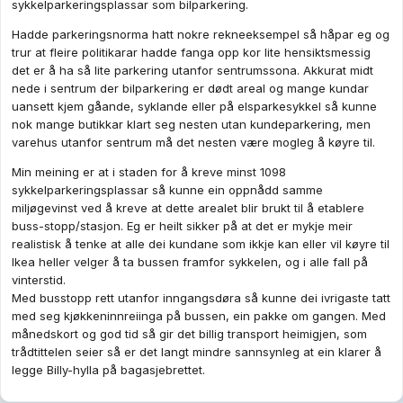
sykkelparkeringsplassar som bilparkering.
Hadde parkeringsnorma hatt nokre rekneeksempel så håpar eg og
trur at fleire politikarar hadde fanga opp kor lite hensiktsmessig
det er å ha så lite parkering utanfor sentrumssona. Akkurat midt
nede i sentrum der bilparkering er dødt areal og mange kundar
uansett kjem gåande, syklande eller på elsparkesykkel så kunne
nok mange butikkar klart seg nesten utan kundeparkering, men
varehus utanfor sentrum må det nesten være mogleg å køyre til.
Min meining er at i staden for å kreve minst 1098
sykkelparkeringsplassar så kunne ein oppnådd samme
miljøgevinst ved å kreve at dette arealet blir brukt til å etablere
buss-stopp/stasjon. Eg er heilt sikker på at det er mykje meir
realistisk å tenke at alle dei kundane som ikkje kan eller vil køyre til
Ikea heller velger å ta bussen framfor sykkelen, og i alle fall på
vinterstid.
Med busstopp rett utanfor inngangsdøra så kunne dei ivrigaste tatt
med seg kjøkkeninnreiinga på bussen, ein pakke om gangen. Med
månedskort og god tid så gir det billig transport heimigjen, som
trådtittelen seier så er det langt mindre sannsynleg at ein klarer å
legge Billy-hylla på bagasjebrettet.