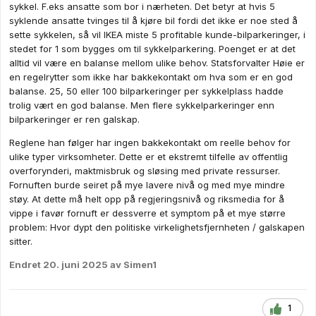
sykkel. F.eks ansatte som bor i nærheten. Det betyr at hvis 5
syklende ansatte tvinges til å kjøre bil fordi det ikke er noe sted å
sette sykkelen, så vil IKEA miste 5 profitable kunde-bilparkeringer, i
stedet for 1 som bygges om til sykkelparkering. Poenget er at det
alltid vil være en balanse mellom ulike behov. Statsforvalter Høie er
en regelrytter som ikke har bakkekontakt om hva som er en god
balanse. 25, 50 eller 100 bilparkeringer per sykkelplass hadde
trolig vært en god balanse. Men flere sykkelparkeringer enn
bilparkeringer er ren galskap.
Reglene han følger har ingen bakkekontakt om reelle behov for
ulike typer virksomheter. Dette er et ekstremt tilfelle av offentlig
overforynderi, maktmisbruk og sløsing med private ressurser.
Fornuften burde seiret på mye lavere nivå og med mye mindre
støy. At dette må helt opp på regjeringsnivå og riksmedia for å
vippe i favør fornuft er dessverre et symptom på et mye større
problem: Hvor dypt den politiske virkelighetsfjernheten / galskapen
sitter.
Endret
20. juni 2025
av Simen1
1