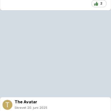
2
The Avatar
Skrevet
20. juni 2025