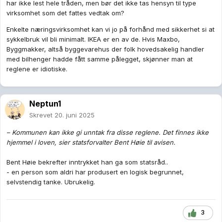
har ikke lest hele tråden, men bør det ikke tas hensyn til type
virksomhet som det fattes vedtak om?
Enkelte næringsvirksomhet kan vi jo på forhånd med sikkerhet si at
sykkelbruk vil bli minimalt. IKEA er en av de. Hvis Maxbo,
Byggmakker, altså byggevarehus der folk hovedsakelig handler
med bilhenger hadde fått samme pålegget, skjønner man at
reglene er idiotiske.
Neptun1
Skrevet
20. juni 2025
– Kommunen kan ikke gi unntak fra disse reglene. Det finnes ikke
hjemmel i loven, sier statsforvalter Bent Høie til avisen.
Bent Høie bekrefter inntrykket han ga som statsråd..
- en person som aldri har produsert en logisk begrunnet,
selvstendig tanke. Ubrukelig.
3