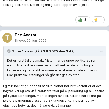
folk og politikere. Det er egentlig bare toppen av isfjellet.
3
1
The Avatar
Skrevet
20. juni 2025
Simen1
skrev (På 20.6.2025 den 9.42):
Det er forståelig at makt frister mange unge politikerspirer,
men når et ekkokammer av at nettverk er det som bygger
karrieren og dette ekkokammeret er drevet av ideologier og
ikke praktiske erfaringer så går det galt av sted.
Eg trur nok at grunnen til at slike planar har blitt vedtatt er at det
høyres vel og bra ut å redusere talet på bilparkering og auke talet
på sykkelparkeringar, men at ingen av politikarane har rekna på
kva 0,5 parkeringsplassar og 3x sykkelparkering per 100 kvm
eigentleg betyr at det må være 6x så mange