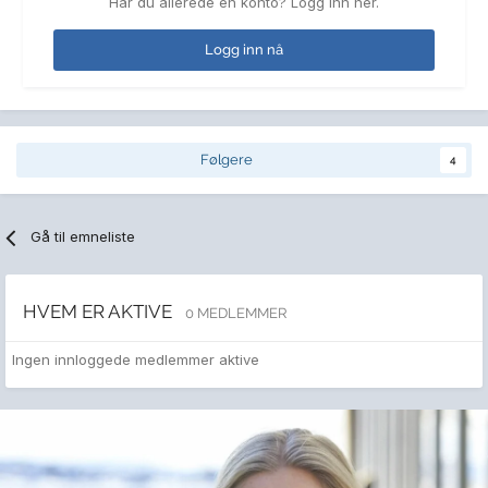
Har du allerede en konto? Logg inn her.
Logg inn nå
Følgere
4
Gå til emneliste
HVEM ER AKTIVE
0 MEDLEMMER
Ingen innloggede medlemmer aktive