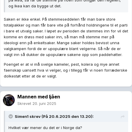
på Ikea, så får de stemme på noen som omgjør den regelen,
og Ikea kan da bygge ut det.
Saken er ikke enkel. På stemmeseddelen får man bare store
totalpakker og man får bare vite på forhånd holdningene til et parti
i bare et utvalg saker. I løpet av perioden de stemmes inn for vil det
komme en drøss med saker inn, så man må stemme mer på
ideologi enn på enkeltsaker. Mange saker holdes bevisst unna
valgkampen fordi de er upopulære blant velgerne. Så når de er
valgt inn så dukker de upopulære sakene opp som paddehatter.
Poenget er at vi må svelge kameler, pest, kolera og mye annet
faenskap uansett hva vi velger, og i tillegg får vi noen forræderske
dolkestøt etter at de er valgt.
Mannen med ljåen
Skrevet
20. juni 2025
Simen1
skrev (På 20.6.2025 den 13.20):
Hvilket vær mener du det er i Norge da?