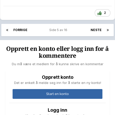
Sommer: Relativt kjølig, vanligvis 15–20 °C. Sjeldent over 25 °C.
2
Store temperatursvingninger er sjeldne.
Vind
💨
FORRIGE
Side 5 av 16
NESTE
Ganske vindfullt, spesielt om høsten og vinteren.
Vinden kommer ofte fra vest og sørvest, med stormer fra
Nordsjøen.
Opprett en konto eller logg inn for å
kommentere
Skydekke
☁️
Stavanger har mange overskyede dager og relativt få soltimer.
Du må være et medlem for å kunne skrive en kommentar
Skydekke og fuktighet er vanlig.
Opprett konto
Kort oppsummert:
Det er enkelt å melde seg inn for å starte en ny konto!
> Stavanger har et mildt, vått og vindfullt klima med mange
Start en konto
regnværsdager og få ekstreme temperaturer.
Logg inn