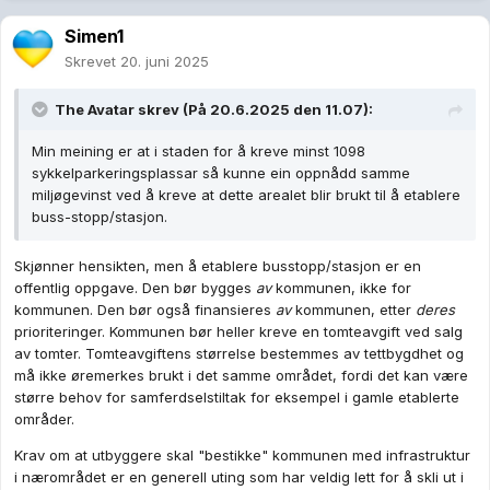
Simen1
Skrevet
20. juni 2025
The Avatar
skrev (På 20.6.2025 den 11.07):
Min meining er at i staden for å kreve minst 1098
sykkelparkeringsplassar så kunne ein oppnådd samme
miljøgevinst ved å kreve at dette arealet blir brukt til å etablere
buss-stopp/stasjon.
Skjønner hensikten, men å etablere busstopp/stasjon er en
offentlig oppgave. Den bør bygges
av
kommunen, ikke for
kommunen. Den bør også finansieres
av
kommunen, etter
deres
prioriteringer. Kommunen bør heller kreve en tomteavgift ved salg
av tomter. Tomteavgiftens størrelse bestemmes av tettbygdhet og
må ikke øremerkes brukt i det samme området, fordi det kan være
større behov for samferdselstiltak for eksempel i gamle etablerte
områder.
Krav om at utbyggere skal "bestikke" kommunen med infrastruktur
i nærområdet er en generell uting som har veldig lett for å skli ut i