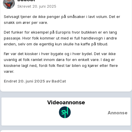
Skrevet
20. juni 2025
Selvsagt tjener de ikke penger på småsaker i lavt volum. Det er
snakk om ører per vare.
Det funker for eksempel på Europris hvor butikken er en lang
passasje. Hvor folk kommer ut med ei full handlevogn i andre
enden, selv om de egentlig kun skulle ha kaffe på tilbud.
Før var det kiosker i hver bygate og i hver bydel. Det var ikke
uvanlig at folk ramlet innom døra for en enkelt vare. I dag er
kioskene lagt ned, fordi folk flest tar bilen og kjører etter flere
varer.
Endret
20. juni 2025
av BadCat
Videoannonse
Annonse