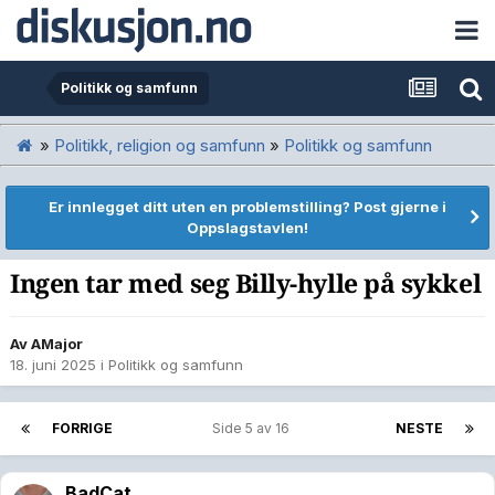
Politikk og samfunn
»
Politikk, religion og samfunn
»
Politikk og samfunn
Er innlegget ditt uten en problemstilling? Post gjerne i
Oppslagstavlen!
Ingen tar med seg Billy-hylle på sykkel
Av
AMajor
18. juni 2025
i
Politikk og samfunn
FORRIGE
Side 5 av 16
NESTE
BadCat