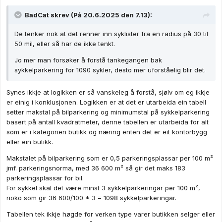
BadCat
skrev (På 20.6.2025 den 7.13):
De tenker nok at det renner inn syklister fra en radius på 30 til
50 mil, eller så har de ikke tenkt.
Jo mer man forsøker å forstå tankegangen bak
sykkelparkering for 1090 sykler, desto mer uforståelig blir det.
Synes ikkje at logikken er så vanskeleg å forstå, sjølv om eg ikkje
er einig i konklusjonen. Logikken er at det er utarbeida ein tabell
setter makstal på bilparkering og minimumstal på sykkelparkering
basert på antall kvadratmeter, denne tabellen er utarbeida for alt
som er i kategorien butikk og næring enten det er eit kontorbygg
eller ein butikk.
Makstalet på bilparkering som er 0,5 parkeringsplassar per 100 m²
jmf. parkeringsnorma, med 36 600 m² så gir det maks 183
parkeringsplassar for bil.
For sykkel skal det være minst 3 sykkelparkeringar per 100 m²,
noko som gir 36 600/100 * 3 = 1098 sykkelparkeringar.
Tabellen tek ikkje høgde for verken type varer butikken selger eller