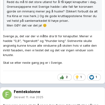
Redd du må til det store utland for å få kjøpt kinaputter i dag..
Grensesjappene mot Sverige hadde i alle fall før koronaen
gjorde sin innmarsj mener jeg å huske? (Sikkert forbudt da alt
fra Kina er noe herk..) Og de gode kruttlappistolene finner du
vel helst på samlemarkedet til høye priser..
Men GØY det var det ja!
☺️
Sverige ja, det var der vi måtte dra til for kinaputter. Mener vi
hadde "0,8", "tigerskott" og "thunder king". Sistnevnte skulle
angivelig kunne knuse alle vinduene på skolen hvis vi satte den
inntil fasaden, men vi testet det og det var ingen vinduer som
knuste.
Skal se etter neste gang jeg er i Sverige.
2
1
1
Femtekolonne
Skrevet
11. mai 2025