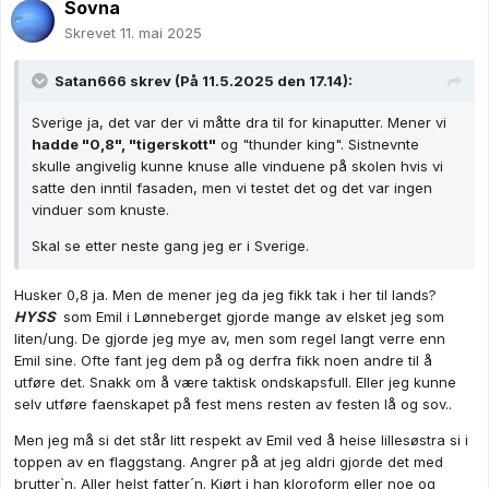
Sovna
Skrevet
11. mai 2025
Satan666
skrev (På 11.5.2025 den 17.14):
Sverige ja, det var der vi måtte dra til for kinaputter. Mener vi
hadde "0,8", "tigerskott"
og "thunder king". Sistnevnte
skulle angivelig kunne knuse alle vinduene på skolen hvis vi
satte den inntil fasaden, men vi testet det og det var ingen
vinduer som knuste.
Skal se etter neste gang jeg er i Sverige.
Husker 0,8 ja. Men de mener jeg da jeg fikk tak i her til lands?
HYSS
som Emil i Lønneberget gjorde mange av elsket jeg som
liten/ung. De gjorde jeg mye av, men som regel langt verre enn
Emil sine. Ofte fant jeg dem på og derfra fikk noen andre til å
utføre det. Snakk om å være taktisk ondskapsfull. Eller jeg kunne
selv utføre faenskapet på fest mens resten av festen lå og sov..
Men jeg må si det står litt respekt av Emil ved å heise lillesøstra si i
toppen av en flaggstang. Angrer på at jeg aldri gjorde det med
brutter`n. Aller helst fatter´n. Kjørt i han kloroform eller noe og