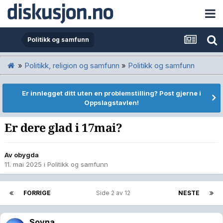
Politikk og samfunn
»
Politikk, religion og samfunn
»
Politikk og samfunn
Er innlegget ditt uten en problemstilling? Post gjerne i
Oppslagstavlen!
Er dere glad i 17mai?
Av
obygda
11. mai 2025
i
Politikk og samfunn
FORRIGE
Side 2 av 12
NESTE
Sovna