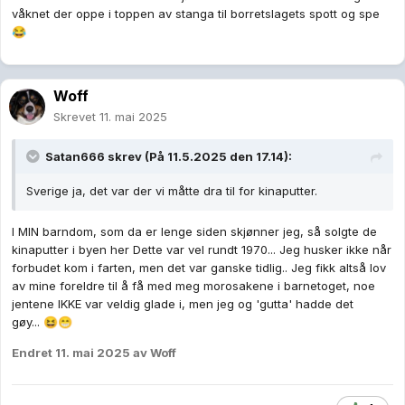
våknet der oppe i toppen av stanga til borretslagets spott og spe
😂
Woff
Skrevet
11. mai 2025
Satan666
skrev (På 11.5.2025 den 17.14):
Sverige ja, det var der vi måtte dra til for kinaputter.
I MIN barndom, som da er lenge siden skjønner jeg, så solgte de
kinaputter i byen her Dette var vel rundt 1970... Jeg husker ikke når
forbudet kom i farten, men det var ganske tidlig.. Jeg fikk altså lov
av mine foreldre til å få med meg morosakene i barnetoget, noe
jentene IKKE var veldig glade i, men jeg og 'gutta' hadde det
gøy...
😆
😁
Endret
11. mai 2025
av Woff