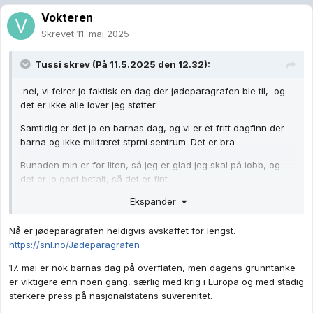
Vokteren
Skrevet
11. mai 2025
Tussi
skrev (På 11.5.2025 den 12.32):
nei, vi feirer jo faktisk en dag der jødeparagrafen ble til, og
det er ikke alle lover jeg støtter
Samtidig er det jo en barnas dag, og vi er et fritt dagfinn der
barna og ikke militæret stprni sentrum. Det er bra
Bunaden min er for liten, så jeg er glad jeg skal på iobb, og
det er jo godt betalt, så det er fint
Ekspander
Nå er jødeparagrafen heldigvis avskaffet for lengst.
https://snl.no/Jødeparagrafen
17. mai er nok barnas dag på overflaten, men dagens grunntanke
er viktigere enn noen gang, særlig med krig i Europa og med stadig
sterkere press på nasjonalstatens suverenitet.