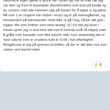
Dessverre ingen glede å spore her. Synes det var litt stas når jeg
var liten og frem til skolealder. Besteforeldre som kom på besøk og
en rusletur med alle sammen opp på skolen for å kjøpe is og pølse.
Nå som 2 av ungene har sluttet i korps og er på videregående, og
minstemann på barneskolen helst ikke vil gå i tog, så blir det grill i
hagen. Blir som hvilken som helst lørdag. Ut i fra det jeg leser i
media synes jeg vi skal tone det ned til Svensk-nivå så slipper man
å gråte over bunader som ikke passer eller hvor skammelig det er
med voksne som er snydens fulle kl 13.00 i full offentlighet.
Kongehuset er jeg på grensen til drittlei, så der er det ikke noe som
rokker ved hjertet heller.
2