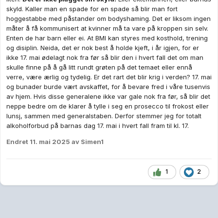
skyld. Kaller man en spade for en spade så blir man fort
hoggestabbe med påstander om bodyshaming. Det er liksom ingen
måter å få kommunisert at kvinner må ta vare på kroppen sin selv.
Enten de har barn eller ei. At BMI kan styres med kosthold, trening
og disiplin. Neida, det er nok best å holde kjeft, i år igjen, for er
ikke 17. mai ødelagt nok fra før så blir den i hvert fall det om man
skulle finne på å gå litt rundt grøten på det temaet eller ennå
verre, være ærlig og tydelig. Er det rart det blir krig i verden? 17. mai
og bunader burde vært avskaffet, for å bevare fred i våre tusenvis
av hjem. Hvis disse generalene ikke var gale nok fra før, så blir det
neppe bedre om de klarer å tylle i seg en prosecco til frokost eller
lunsj, sammen med generalstaben. Derfor stemmer jeg for totalt
alkoholforbud på barnas dag 17. mai i hvert fall fram til kl. 17.
Endret
11. mai 2025
av Simen1
1
2