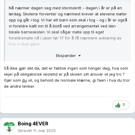
Nå nærmer dagen seg med stormskritt - dagen i år er på en
lørdag. Skolene forventer og nærmest krever at elevene møter
opp og går i tog. Vi har ett barn som skal i tog - og i år er også
vi foreldre kallt inn til å bistå ved arrangementet ved den
lokale barneskolen. Vi skal sågar møte opp til eget
foreldremøte nå i uken før 17 for å få nærmere avklaring av
hva vi skal gjøre.
Jeg må innrømme at jeg aldri har likt dagen. Jeg må gå i dress
Ekspander
- hvilket jeg ikke liker. Vi må ut og gå i tog - hvilket jeg heller
ikke liker. Og det spilles korpsmusikk - hvilket jeg blir regelrett
Så ikke gjør det da, det er faktisk ingen som tvinger deg, hva som
kvalm av. I det hele tatt - det er ingenting ved denne dagen jeg
skjer på obligatorisk skoletid er på skolen sitt ansvar vil jeg tro ?
liker - det derimot omtrent alt med dagen jeg misliker.
Gjør som
du
vil, og behold de normale klærne, gi faen i hva du tror
de andre tenker.
Når barnetoget er ferdig er det hjem til familieselskap - svigers
kommer og det skal grilles...og jeg hater grillmat. Jeg kan heller
ikke spise den maten uten at jeg får store problemer med
1
magen heller - så det blir nok til at jeg spiser knekkebrød
mens jeg må stå for grillingen.
Drikke blir saft for egen del - brus klarer jeg ikke - og alkhol
Boing 4EVER
har jeg aldri rørt da det smaker pyton. Og når det kommer til
Skrevet
11. mai 2025
familieselskap - så finner jeg slikt langdrygt og kjedelig. Så