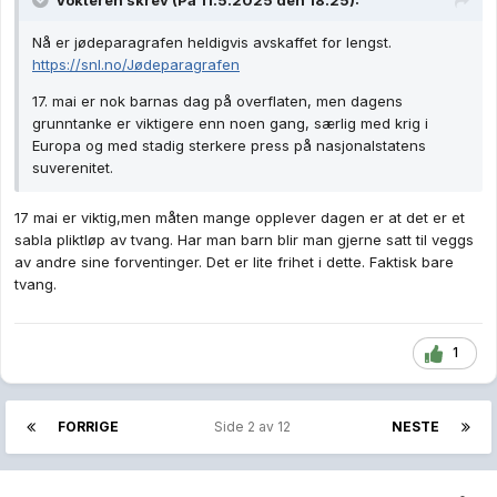
Vokteren
skrev (På 11.5.2025 den 18.25):
Nå er jødeparagrafen heldigvis avskaffet for lengst.
https://snl.no/Jødeparagrafen
17. mai er nok barnas dag på overflaten, men dagens
grunntanke er viktigere enn noen gang, særlig med krig i
Europa og med stadig sterkere press på nasjonalstatens
suverenitet.
17 mai er viktig,men måten mange opplever dagen er at det er et
sabla pliktløp av tvang. Har man barn blir man gjerne satt til veggs
av andre sine forventinger. Det er lite frihet i dette. Faktisk bare
tvang.
1
FORRIGE
Side 2 av 12
NESTE