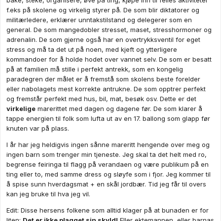
bake, steke, organisere, øve på ting, kjøpe inn til felles aktiviteter
en fantastisk dag der man kunne nyte Norge i all sin prakt.
f.eks på skolene og virkelig styrer på. De som blir diktatorer og
Men barnetog,orkester,flagg,grillmat,iskrem..........nei æsj.......
militærledere, erklærer unntakstilstand og delegerer som en
general. De som mangedobler stresset, maset, stresshormoner og
adrenalin. De som gjerne også har en overtrykksventil for eget
stress og må ta det ut på noen, med kjeft og ytterligere
kommandoer for å holde hodet over vannet selv. De som er besatt
på at familien må stille i perfekt antrekk, som en kongelig
paradegren der målet er å fremstå som skolens beste forelder
eller nabolagets mest korrekte antrukne. De som opptrer perfekt
og fremstår perfekt med hus, bil, mat, besøk osv. Dette er det
virkelige
marerittet med dagen og dagene før. De som klarer å
tappe energien til folk som lufta ut av en 17. ballong som glapp før
knuten var på plass.
I år har jeg heldigvis ingen sånne mareritt hengende over meg og
ingen barn som trenger min tjeneste. Jeg skal ta det helt med ro,
begrense feiringa til flagg på verandaen og være publikum på en
ting eller to, med samme dress og sløyfe som i fjor. Jeg kommer til
å spise sunn hverdagsmat + en skål jordbær. Tid jeg får til overs
kan jeg bruke til hva jeg vil.
Edit: Disse hersens folkene som alltid klager på at bunaden er for
liten:
Det er ikke plagget sin skyld!
Eller ektemannen, eller barnas