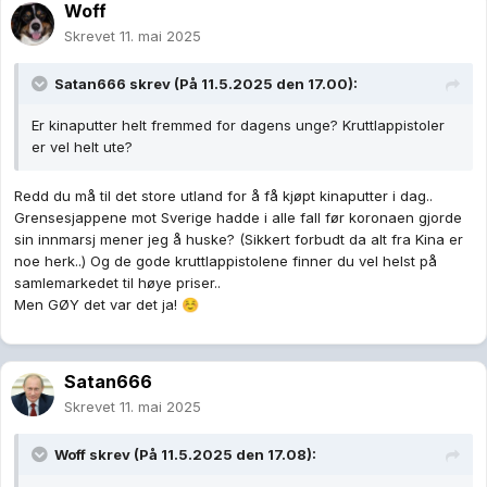
Woff
Skrevet
11. mai 2025
Satan666
skrev (På 11.5.2025 den 17.00):
Er kinaputter helt fremmed for dagens unge? Kruttlappistoler
er vel helt ute?
Redd du må til det store utland for å få kjøpt kinaputter i dag..
Grensesjappene mot Sverige hadde i alle fall før koronaen gjorde
sin innmarsj mener jeg å huske? (Sikkert forbudt da alt fra Kina er
noe herk..) Og de gode kruttlappistolene finner du vel helst på
samlemarkedet til høye priser..
Men GØY det var det ja!
☺️
Satan666
Skrevet
11. mai 2025
Woff
skrev (På 11.5.2025 den 17.08):