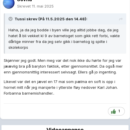
Skrevet
11. mai 2025
Tussi
skrev (På 11.5.2025 den 14.48):
Haha, ja da jeg bodde i byen ville jeg alltid jobbe dag, da jeg
hatet å bli vekket kl 9 av barnetoget som gikk rett forbi, vakte
dårlige minner fra da jeg selv gikk i barnetog ig spilte i
skolekorps
Skjønner jeg godt. Men meg var det nok ikke du hørte for jeg var
jæævlig bra på baryton faktisk, etter gjennomsnittet. Da også mer
enn gjennomsnittlig interessert selvsagt. Ellers gå jo ingenting.
Likevel var det en jævel en 17 mai som pælma en soft is opp i
hornet mitt når jeg marsjerte i ytterste fløy nedover Karl Johan.
Forbanna barnemishandler..
1
Videoannonse