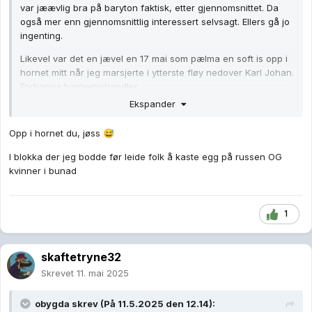
var jæævlig bra på baryton faktisk, etter gjennomsnittet. Da
også mer enn gjennomsnittlig interessert selvsagt. Ellers gå jo
ingenting.
Likevel var det en jævel en 17 mai som pælma en soft is opp i
hornet mitt når jeg marsjerte i ytterste fløy nedover Karl Johan.
Forbanna barnemishandler..
Ekspander
Opp i hornet du, jøss
😅
I blokka der jeg bodde før leide folk å kaste egg på russen OG
kvinner i bunad
1
skaftetryne32
Skrevet
11. mai 2025
obygda
skrev (På 11.5.2025 den 12.14):