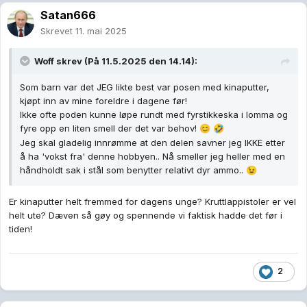
Satan666
Skrevet
11. mai 2025
Woff
skrev (På 11.5.2025 den 14.14):
Som barn var det JEG likte best var posen med kinaputter,
kjøpt inn av mine foreldre i dagene før!
Ikke ofte poden kunne løpe rundt med fyrstikkeska i lomma og
fyre opp en liten smell der det var behov!
😊
🤣
Jeg skal gladelig innrømme at den delen savner jeg IKKE etter
å ha 'vokst fra' denne hobbyen.. Nå smeller jeg heller med en
håndholdt sak i stål som benytter relativt dyr ammo..
😉
Er kinaputter helt fremmed for dagens unge? Kruttlappistoler er vel
helt ute? Dæven så gøy og spennende vi faktisk hadde det før i
tiden!
2