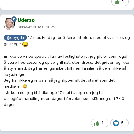
1
Uderzo
Skrevet
11. mai 2025
17. mai: En dag for å feire friheten, med plikt, stress og
@obygda
grillmage
Er ikke selv noe spesielt fan av festlighetene, jeg pleier som regel
å være hos søster og spise grillmat, uten dress, det gidder jeg ikke
å styre med. Jeg har en ganske chill nær familie, så de er ikke så
høytidelige.
Jeg har ikke egne barn så jeg slipper alt det styret som det
medfører
😅
I år kommer jeg til å tilbringe 17. mai i senga da jeg har
cellegiftbehandling noen dager i forveien som slår meg ut i 7-10
dager.
1
5