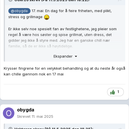
17. mai: En dag for å feire friheten, med plikt,
@obygda
stress og grillmage
Er ikke selv noe spesielt fan av festlighetene, jeg pleier som
regel å være hos søster og spise grillmat, uten dress, det
gidder jeg ikke å styre med. Jeg har en ganske chill nær
familie, så de er ikke så høytidelige.
Jeg har ikke egne barn så jeg slipper alt det styret som det
Ekspander
medfører
😅
I år kommer jeg til å tilbringe 17. mai i senga da jeg har
Krysser fingrene for en velykket behandling og at du neste år også
cellegiftbehandling noen dager i forveien som slår meg ut i 7-
kan chille gjennom nok en 17 mai
10 dager.
1
obygda
Skrevet
11. mai 2025