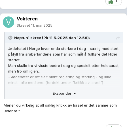
1
Vokteren
Skrevet
11. mai 2025
Neptun1
skrev (På 11.5.2025 den 12.56):
Jødehatet i Norge lever enda sterkere i dag - særlig med stort
påfyll fra araberlandene som har som mål å fullføre det Hitler
startet.
Man skulle tro vi visste bedre i dag og spesielt etter holocaust,
men tro om igjen..
- Jødehatet er offisielt blant regjering og storting - og ikke
minst i alle mediene. (fordekt under "kritikk av Israel")
Ekspander
Ellers er det vel ingen grunn for politikerne - og spesielt EU-
partiene - å feire noe de ikke bryr seg om - grunnloven.
Mener du virkelig at all saklig kritikk av Israel er det samme som
Folk flest burde feire grunnloven - med norsk flagg.
jødehat ?