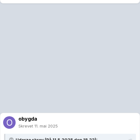
obygda
Skrevet
11. mai 2025
Uderzo
skrev (På 11.5.2025 den 18.22):