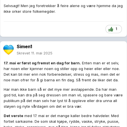
hva skal man egentlig glede seg til? Og nei - vårt barn gleder
Selvsagt! Men jeg foretrekker å feire alene og være hjemme da jeg
seg heller ikke - ligner vel litt på faren der. Is - nei det vil
ikke orker store folkemegder.
barnet ikke ha når toget er ferdig - det er liksom premien -
men den vil hun aldri ha. Hun vil hjem så fort som mulig -
akkurat som faren. Mor er opptatt av at vi skal vise frem vår
1
beste side - men hun er heller ikke så glad i dagen. Hun synes
det er mye stress og ting som må ryddes,vaskes osv..alt skal
se perfekt ut når hennes foreldre kommer. Og vi slenger av
Simen1
oss finstasen så fort vi kommer hjem - vårt barn hater å gå i
Skrevet
11. mai 2025
bunad - og mor er heller ikke så glad i det - så den forsvinner
raskt av så fort vi kommer hjem,
17. mai er først og fremst en dag for barn.
Enten man er et selv,
har noen eller kjenner noen og stiller opp og heier eller eller noe.
Så hva er det å like med denne dagen? Jeg spør fordi jeg aldri
Det kan bli mer enn nok forberedelser, stress og mas, men det er
har funnet noen glede ved den - ikke vår datter heller - og
noe man ofrer for å gi barna en fin dag. Så fremt de liker det da.
mor i huset har vel et slags anstrengt forhold til dagen der det
gjelder å pusse bunadssølv og gjøre seg presentabel - og så
Har man ikke barn så er det mye mer avslappende. Da har man
komme seg så fort som mulig hjem etterpå for å kaste all
god tid, kan dra på seg dressen om man vil, spasere og bare være
finstasen av seg.
publikum på det man selv har lyst til å oppleve eller dra unna all
støyen og nyte vårdagen om det er bra vær.
Hadde vi kunne velge hadde vi sikkert reist bort - og i fjor så
reiste vi faktisk bort 17 mai - det var det beste vi noen gang
Det verste
med 17. mai er det mange kaller bedre halvdeler. Med
har gjort. Vi var i London og storkoste oss. Og jeg har i mine
fortiet sarkasme. De som skal kjøpe, rydde, vaske, stryke, pusse,
yngre dager også gått på ski på fjellet denne dagen - det var