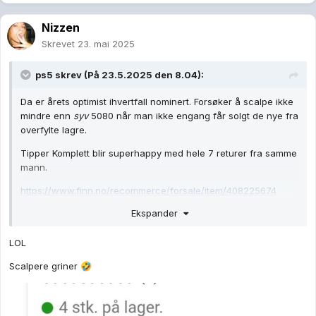
Nizzen
Skrevet
23. mai 2025
ps5
skrev (På 23.5.2025 den 8.04):
Da er årets optimist ihvertfall nominert. Forsøker å scalpe ikke
mindre enn
syv
5080 når man ikke engang får solgt de nye fra
overfylte lagre.
Tipper Komplett blir superhappy med hele 7 returer fra samme
mann.
https://www.finn.no/recommerce/forsale/item/408225674
Ekspander
LOL
Scalpere griner
🤣