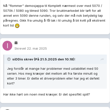
Nå "flommer" demosjappa til Komplett nærmest over med 5070 /
5070ti / 5080 og tilmed 5090. Tror bruktmarkedet blir tøft for alt
annet enn 5090 denne runden, og selv der må nok betydelig tap
påregnes. Gikk fra umulig å få tak i til umulig å bli kvitt på ekstremt
kort tid
ili
Skrevet
22. mai 2025
siDDis
skrev (På 21.5.2025 den 10.18):
Jeg forstår at mange har problemer med ustabilitet med 50
serien. Hos meg kræsjer det mellom alt fra første minutt og
etter 3 timer. Er dette et driverproblem eller har jeg et defekt
kort?
Har ikke hørt om noen med kræsjer. Er det spesifikt spill?