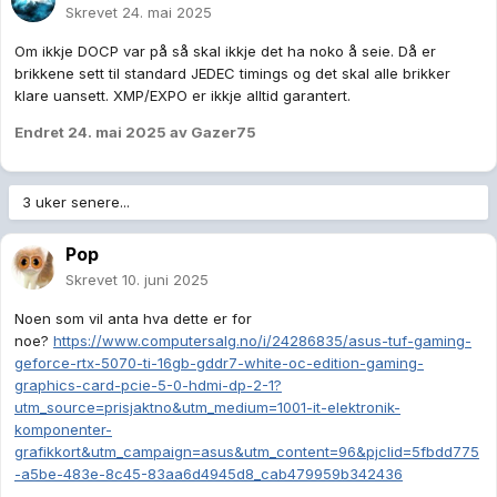
Skrevet
24. mai 2025
Om ikkje DOCP var på så skal ikkje det ha noko å seie. Då er
brikkene sett til standard JEDEC timings og det skal alle brikker
klare uansett. XMP/EXPO er ikkje alltid garantert.
Endret
24. mai 2025
av Gazer75
3 uker senere...
Pop
Skrevet
10. juni 2025
Noen som vil anta hva dette er for
noe?
https://www.computersalg.no/i/24286835/asus-tuf-gaming-
geforce-rtx-5070-ti-16gb-gddr7-white-oc-edition-gaming-
graphics-card-pcie-5-0-hdmi-dp-2-1?
utm_source=prisjaktno&utm_medium=1001-it-elektronik-
komponenter-
grafikkort&utm_campaign=asus&utm_content=96&pjclid=5fbdd775
-a5be-483e-8c45-83aa6d4945d8_cab479959b342436