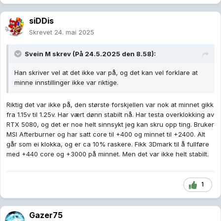
siDDis
Skrevet
24. mai 2025
Svein M
skrev (På 24.5.2025 den 8.58):
Han skriver vel at det ikke var på, og det kan vel forklare at
minne innstillinger ikke var riktige.
Riktig det var ikke på, den største forskjellen var nok at minnet gikk
fra 1.15v til 1.25v. Har vært dønn stabilt nå. Har testa overklokking av
RTX 5080, og det er noe helt sinnsykt jeg kan skru opp ting. Bruker
MSI Afterburner og har satt core til +400 og minnet til +2400. Alt
går som ei klokka, og er ca 10% raskere. Fikk 3Dmark til å fullføre
med +440 core og +3000 på minnet. Men det var ikke helt stabilt.
1
Gazer75