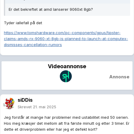
Er det bekreftet at amd lanserer 9060xt 8gb?
Tyder iallefall på det
https://www.tomshardware.com/pc-components/gpus/tipster-
claims-amds-rx-9060-xt-8gb-is-planned-to-launch-at-computex-
dismisses-cancellation-rumors
Videoannonse
Annonse
siDDis
Skrevet
21. mai 2025
Jeg forstår at mange har problemer med ustabilitet med 50 serien.
Hos meg kræsjer det mellom alt fra første minutt og etter 3 timer. Er
dette et driverproblem eller har jeg et defekt kort?