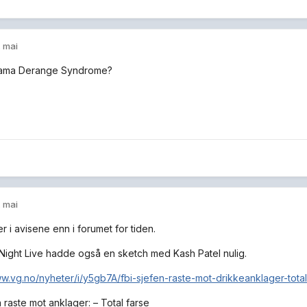
. mai
ama Derange Syndrome?
. mai
r i avisene enn i forumet for tiden.
Night Live hadde også en sketch med Kash Patel nulig.
ww.vg.no/nyheter/i/y5gb7A/fbi-sjefen-raste-mot-drikkeanklager-total
 raste mot anklager: –⁠ Total farse