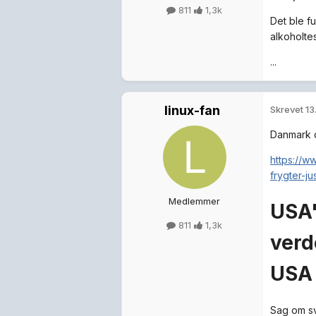
811
1,3k
Det ble f
alkoholte
...
linux-fan
Skrevet
13
Danmark o
https://w
frygter-ju
Medlemmer
USA'
811
1,3k
verd
USA
Sag om svi