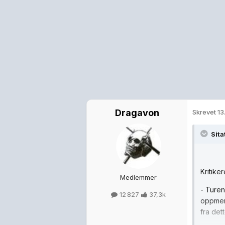
Dragavon
Skrevet
13
Sita
Kritike
Medlemmer
- Turen
12 827
37,3k
oppmer
fra det