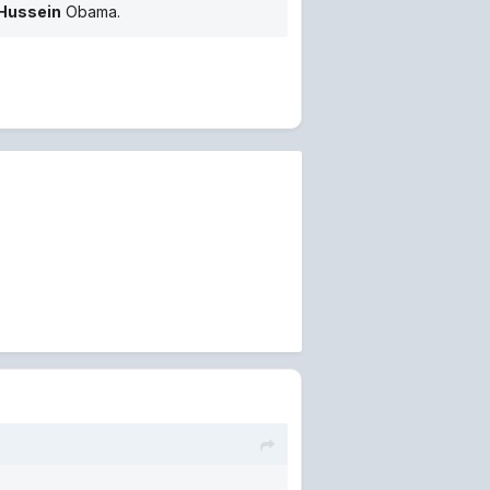
Hussein
Obama.