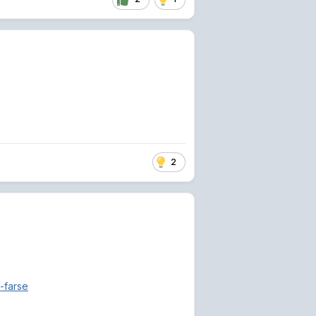
2
-farse