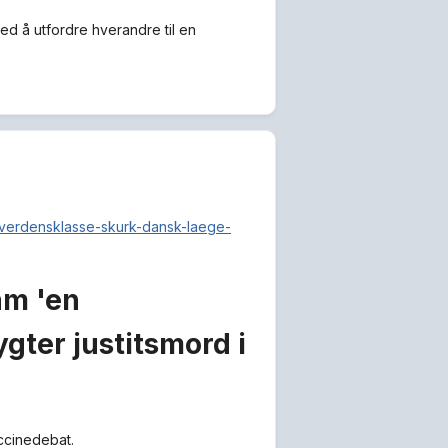
ed å utfordre hverandre til en
-verdensklasse-skurk-dansk-laege-
am 'en
gter justitsmord i
accinedebat.