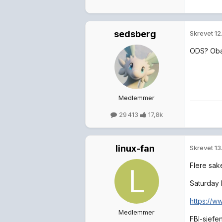
sedsberg
Skrevet
12
ODS? Ob
Medlemmer
29 413
17,8k
linux-fan
Skrevet
13
Flere sake
Saturday 
https://w
Medlemmer
FBI-sjefen