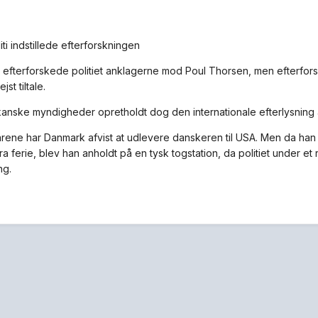
ti indstillede efterforskningen
 efterforskede politiet anklagerne mod Poul Thorsen, men efterforskn
jst tiltale.
anske myndigheder opretholdt dog den internationale efterlysning 
ene har Danmark afvist at udlevere danskeren til USA. Men da han 
ra ferie, blev han anholdt på en tysk togstation, da politiet under e
ng.