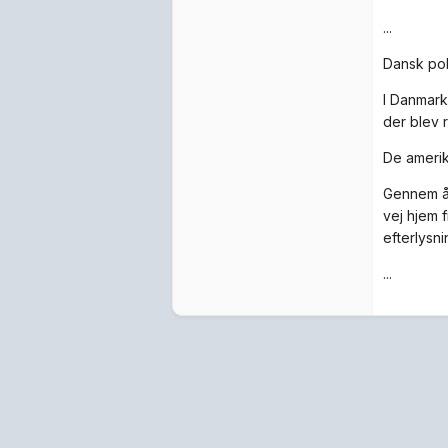
...
Dansk poli
I Danmark
der blev re
De amerik
Gennem år
vej hjem f
efterlysni
...