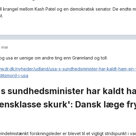
ull krangel mellom Kash Patel og en demokratisk senator. De endte m
st.
. mai
g usa er uenige om andre ting enn Grønnland og toll:
ww.dr.dk/nyheder/udland/usa-s-sundhedsminister-har-kaldt-ham-en
stitsmord-i-usa
s sundhedsminister har kaldt h
ensklasse skurk':
Dansk læge fry
ndelmistænkt forskningsleder er blevet til et vigtigt stridspunkt i v