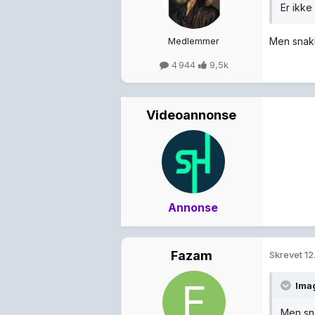
Er ikk
Medlemmer
Men snak
4 944
9,5k
Videoannonse
Annonse
Fazam
Skrevet
12
Ima
Men sn