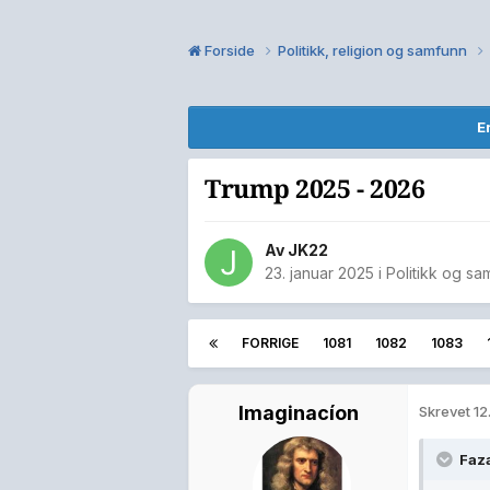
Forside
Politikk, religion og samfunn
E
Trump 2025 - 2026
Av
JK22
23. januar 2025
i
Politikk og sa
FORRIGE
1081
1082
1083
Imaginacíon
Skrevet
12
Faz