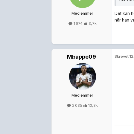
Medlemmer
Det kan h
når han v
1 674
3,7k
Mbappe09
Skrevet
12
Medlemmer
2 035
10,3k