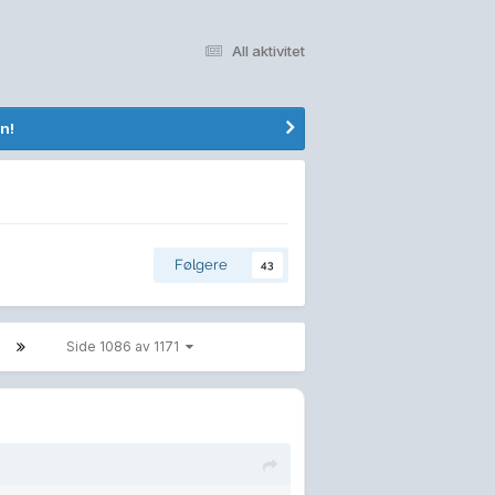
All aktivitet
n!
Følgere
43
Side 1086 av 1171