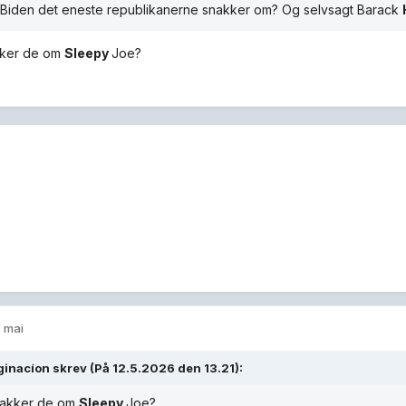
e Biden det eneste republikanerne snakker om? Og selvsagt Barack
ker de om
Sleepy
Joe?
. mai
ginacíon
skrev (På 12.5.2026 den 13.21):
akker de om
Sleepy
Joe?