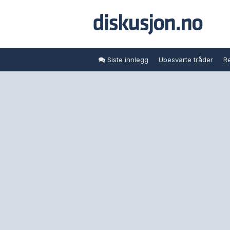
Siste innlegg
Ubesvarte tråder
Re