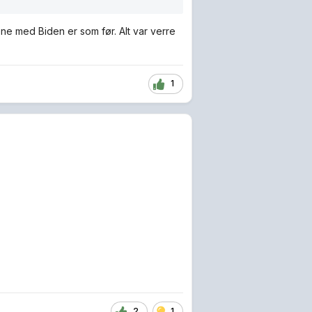
e med Biden er som før. Alt var verre
1
2
1