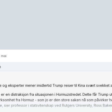
. mai
t
re og eksperter mener imidlertid Trump reiser til Kina svært svekket av
 er en distraksjon fra situasjonen i Hormuzstredet. Dette får Trump u
ksomhet fra Hormuz - som jo er den store saken nå som påvirker 
te, sier professor i statsvitenskap ved Rutgers University, Ross Baker