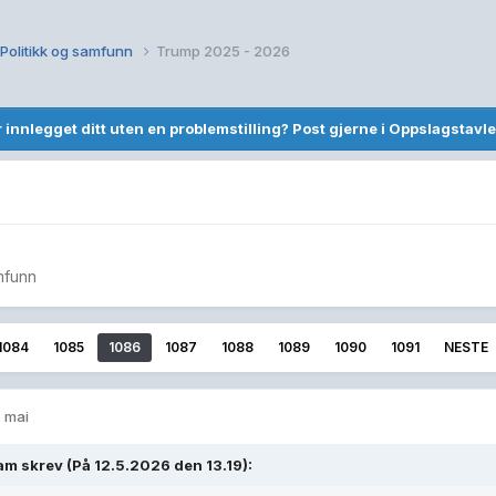
Politikk og samfunn
Trump 2025 - 2026
r innlegget ditt uten en problemstilling? Post gjerne i Oppslagstavle
mfunn
1084
1085
1086
1087
1088
1089
1090
1091
NESTE
. mai
am
skrev (På 12.5.2026 den 13.19):