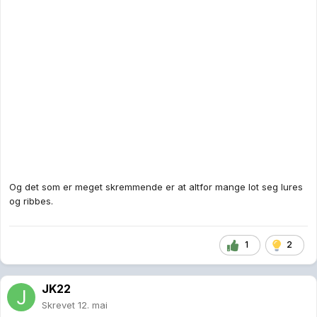
1
2
JK22
Skrevet
12. mai
ForTheImperium
skrev (På 12.5.2026 den 7.10):
Jeg tror og håper maga ødelegger seg selv. Mange
republikanske dinosaurer rævadilter bare den oransjen apen
enn så lenge, men det kommer nok hendelser som gjør at de
vil skifte mening.
Det er en voksende mulighet at spådommen om Obama som den
siste presidenten av USA vil gå i oppfyllelse fordi Trump nå rettet
seg mot de rasistiske ekstremistene med løfter om å få den tidlige
presidenten arrestert under anklager for forræderi. Det eneste
forræderiet som Obama hadde gjort seg skyldig i, var å krenke de
hvites følelsene som en svart mann i det hvite huset. Vi må anta at
det er fremdeles for mange hvite som vil støtte Trump fordi de er
rasister, men etablissementet vil reagere svært voldsomt på slik