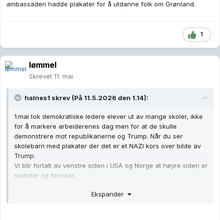
ambassaden hadde plakater for å utdanne folk om Grønland.
1
lømmel
Skrevet
11. mai
halnes1
skrev (På 11.5.2026 den 1.14):
1.mai tok demokratiske ledere elever ut av mange skoler, ikke
for å markere arbeiderenes dag men for at de skulle
demonstrere mot republikanerne og Trump. Når du ser
skolebarn med plakater der det er et NAZI kors over bilde av
Trump.
Vi blir fortalt av venstre siden i USA og Norge at høyre siden er
nazister og facister.
MEN dette minner om HITLERJUNGED.
Ekspander