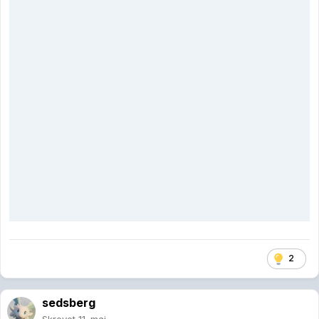
2
sedsberg
Skrevet
11. mai
Tror ikke MAGA bryr seg. De bare smiler og er fornøyde siden det
tross alt er mye bedre enn om Biden/Harris hadde vunnet valget.
SilverShaded
Skrevet
11. mai
lømmel
skrev (På 11.5.2026 den 19.14):
Go gammeldags tåkelegging av hva nazismen var for noe.
De førte ikke venstrepolitikk, de brukte navnet som
merkevarebygging og for å narre til seg stemmer fra