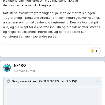
Dragavon
skrev (På 11.5.2026 den 20.15):
Ekspander
Wow, enda en
fullstendig uventet
scam/korrupsjon-klingende sak
fra Trumps eget Kreml. FOR en overraskelse.
Det er synd pave Leo XIV valgte kirken istedet for politikken, han
ville blitt en mye bedre president enn Trump, uansett hvilken
politisk fløy han hadde tilhørt.
3