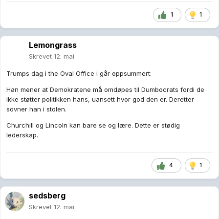
4
1
sedsberg
Skrevet
12. mai
Jeg trodde det var Biden som sov hele tiden? Ikke Trump?