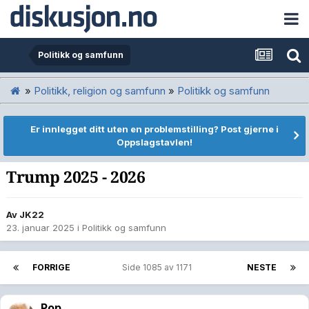
Politikk og samfunn
»
Politikk, religion og samfunn
»
Politikk og samfunn
Er innlegget ditt uten en problemstilling? Post gjerne i
Oppslagstavlen!
Trump 2025 - 2026
Av
JK22
23. januar 2025
i
Politikk og samfunn
FORRIGE
Side 1085 av 1171
NESTE
Pop