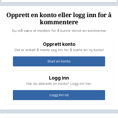
Logg inn nå
Følgere
43
Gå til emneliste
HVEM ER AKTIVE
0 MEDLEMMER
Ingen innloggede medlemmer aktive