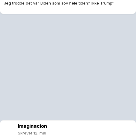
Imaginacíon
Skrevet
12. mai
sedsberg
skrev (På 12.5.2026 den 12.43):
Jeg trodde det var Biden som sov hele tiden? Ikke Trump?
Han har sluttet å snakke om Sleepy Joe. Sleepy Don?
Fazam
Skrevet
12. mai
Imaginacíon
skrev (På 12.5.2026 den 12.59):
Han har sluttet å snakke om Sleepy Joe. Sleepy Don?