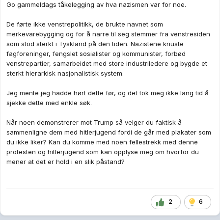
Hitlerjugend
(Hitlerungdommen) var den offisielle
Go gammeldags tåkelegging av hva nazismen var for noe.
ungdomsorganisasjonen for det
De førte ikke venstrepolitikk, de brukte navnet som
tyske arbeiderparti
nasjonalsosialistiske
merkevarebygging og for å narre til seg stemmer fra venstresiden
(NSDAP) fra 1922 til slutten av andre verdenskrig i
som stod sterkt i Tyskland på den tiden. Nazistene knuste
fagforeninger, fengslet sosialister og kommunister, forbød
1945. Organisasjonen ble stiftet i 1926 og var ment
venstrepartier, samarbeidet med store industriledere og bygde et
for tyske gutter og jenter i alderen 10 til 18 år.
sterkt hierarkisk nasjonalistisk system.
Jeg mente jeg hadde hørt dette før, og det tok meg ikke lang tid å
sjekke dette med enkle søk.
Når noen demonstrerer mot Trump så velger du faktisk å
sammenligne dem med hitlerjugend fordi de går med plakater som
du ikke liker? Kan du komme med noen fellestrekk med denne
protesten og hitlerjugend som kan opplyse meg om hvorfor du
mener at det er hold i en slik påstand?
2
6