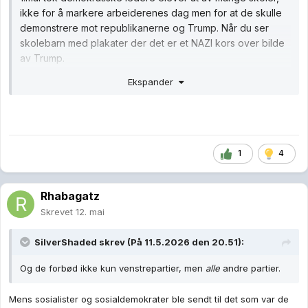
andre verdenskrig i 1945. Organisasjonen ble stiftet
SilverShaded
skrev (På 11.5.2026 den 20.51):
i 1926 og var ment for tyske gutter og jenter i
Og de forbød ikke kun venstrepartier, men
alle
andre partier.
alderen 10 til 18 år.
Mens sosialister og sosialdemokrater ble sendt til det som var de
opprinnelige konsentrasjonsleirene, ble det konservative partiet
tvangssammenslått med NSDAP …
Endret
12. mai
av Rhabagatz
1
1