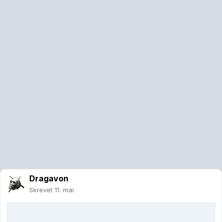
Dragavon
Skrevet
11. mai