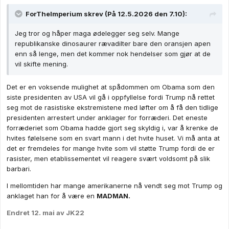
barbari.
I mellomtiden har mange amerikanerne nå vendt seg mot Trump og
anklaget han for å være en
MADMAN.
Endret
12. mai
av JK22
1
1
Lemongrass
Skrevet
12. mai
Trumps dag i the Oval Office i går oppsummert:
Han mener at Demokratene må omdøpes til Dumbocrats fordi de
ikke støtter politikken hans, uansett hvor god den er. Deretter
sovner han i stolen.
Churchill og Lincoln kan bare se og lære. Dette er stødig
lederskap.