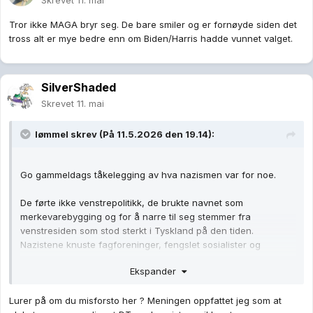
venstresiden som stod sterkt i Tyskland på den tiden.
Nazistene knuste fagforeninger, fengslet sosialister og
kommunister, forbød venstrepartier, samarbeidet med store
Ekspander
industriledere og bygde et sterkt hierarkisk nasjonalistisk
system.
Lurer på om du misforsto her ? Meningen oppfattet jeg som at
plakatene sammenlignet DT med nazistene, ikke at
Jeg mente jeg hadde hørt dette før, og det tok meg ikke lang
demonstrantene var lik Hitlerjugend.
tid å sjekke dette med enkle søk.
Nazistene avviklet fagforeningene, ja...men de startet sin egen
Når noen demonstrerer mot Trump så velger du faktisk å
"fagforening" Deutsche Arbeitsfront, som naturligvis var noe helt
sammenligne dem med hitlerjugend fordi de går med plakater
annet enn en normal uavhengig fagforening. Den ble tvunget på
som du ikke liker? Kan du komme med noen fellestrekk med
alle, og ble skapt for å ensrette industri og arbeidsliv etter statens
denne protesten og hitlerjugend som kan opplyse meg om
og krigsproduksjonens interesser. Og de forbød ikke kun
hvorfor du mener at det er hold i en slik påstand?
venstrepartier, men
alle
andre partier.
1
N-4K0
Skrevet
11. mai