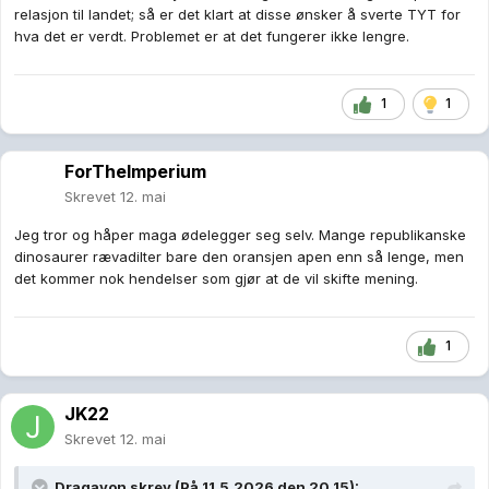
JK22
Skrevet
12. mai
Dragavon
skrev (På 11.5.2026 den 20.15):
Ekspander
Dette kjennepreger Trumps "karriere" som den forretningsmann
han påsto å være, men som alltid bevist at han forbli en talentløs
mann som ikke duget til annet enn svindel og bedrag.
https://x.com/nexta_tv/status/2054104244261695776