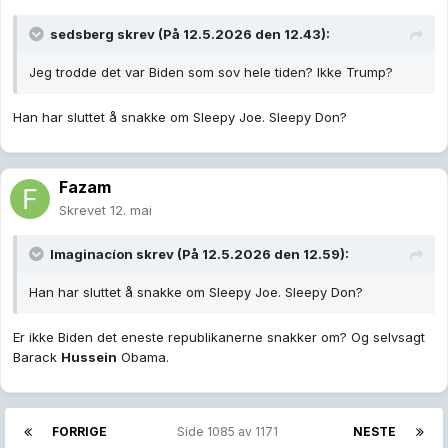
Er ikke Biden det eneste republikanerne snakker om? Og selvsagt
Barack
Hussein
Obama.
FORRIGE
Side 1085 av 1171
NESTE
Opprett en konto eller logg inn for å
kommentere
Du må være et medlem for å kunne skrive en kommentar
Opprett konto
Det er enkelt å melde seg inn for å starte en ny konto!
Start en konto
Logg inn
Har du allerede en konto? Logg inn her.