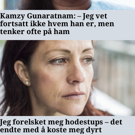
Språk
Utseende
Personvernvilkår
Kontakt oss
Informasjonskapsler
Denne siden er en del av
Klikk.no
Powered by Invision Community