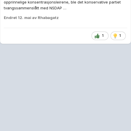
Fazam
Skrevet
12. mai
lømmel
skrev (På 11.5.2026 den 18.38):
Hvordan kan du si at venstresiden kan lastes for det en fyr
mener? Jeg har ikke særlig sansen for Cenk, men etter det jeg
googlet meg frem til har han også endret standpunkt og sagt
at han tok feil. Men igjen, hvorfor har "venstresiden" ansvaret
for hva en fyr sier? Kan du vise til noen kilder som viser at
dette er utbredt på venstresiden?
Hvordan det er mulig for pro-Israel brukere å tro på at ved å