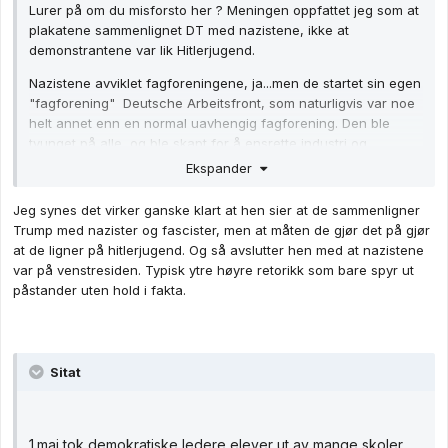
Sitat
1.mai tok demokratiske ledere elever ut av mange skoler,
ikke for å markere arbeiderenes dag men for at de skulle
demonstrere mot republikanerne og Trump. Når du ser
skolebarn med plakater der det er et NAZI kors over bilde
av Trump.
Vi blir fortalt av venstre siden i USA og Norge at høyre
Ekspander
siden er nazister og facister.
MEN dette minner om HITLERJUNGED.
1
4
Hitlerjugend
(Hitlerungdommen) var den offisielle
ungdomsorganisasjonen for det
Rhabagatz
tyske
nasjonalsosialistiske
Skrevet
12. mai
arbeiderparti
(NSDAP) fra 1922 til slutten av