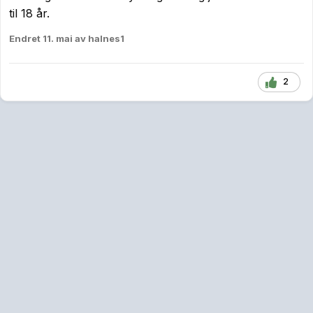
til 18 år.
Endret
11. mai
av halnes1
2