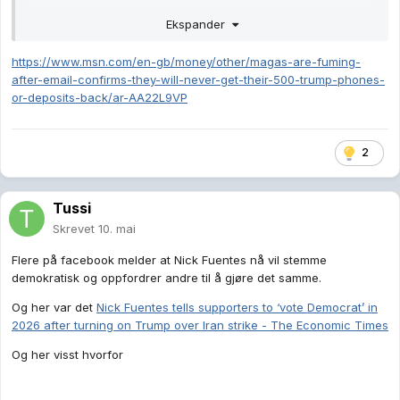
Ekspander
The Trump Mobile T1 phone was announced in June 2025 by
Donald Trump Jr. and Eric Trump as a patriotic alternative to
Apple and Samsung, retailing at £370 ($499) and promising a
https://www.msn.com/en-gb/money/other/magas-are-fuming-
'Made in the USA' build.
after-email-confirms-they-will-never-get-their-500-trump-phones-
or-deposits-back/ar-AA22L9VP
An estimated 590,000 buyers paid a £74 ($100) deposit to
secure one, collectively handing the venture roughly £43.7
million ($59 million). As of May 2026,not a single confirmed
2
customer has received the device. Now, a fresh wave of
anger is spreading across MAGA forums after buyers
received communication making clear that their money is, for
Tussi
all practical purposes, gone.
Skrevet
10. mai
Flere på facebook melder at Nick Fuentes nå vil stemme
demokratisk og oppfordrer andre til å gjøre det samme.
Og her var det
Nick Fuentes tells supporters to ‘vote Democrat’ in
2026 after turning on Trump over Iran strike - The Economic Times
Og her visst hvorfor