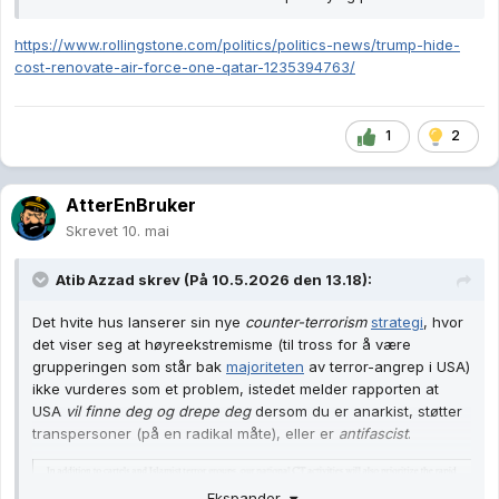
https://www.rollingstone.com/politics/politics-news/trump-hide-
cost-renovate-air-force-one-qatar-1235394763/
1
2
AtterEnBruker
Skrevet
10. mai
Atib Azzad
skrev (På 10.5.2026 den 13.18):
Det hvite hus lanserer sin nye
counter-terrorism
strategi
, hvor
det viser seg at høyreekstremisme (til tross for å være
grupperingen som står bak
majoriteten
av terror-angrep i USA)
ikke vurderes som et problem, istedet melder rapporten at
USA
vil finne deg og drepe deg
dersom du er anarkist, støtter
transpersoner (på en radikal måte), eller er
antifascist
.
Ekspander