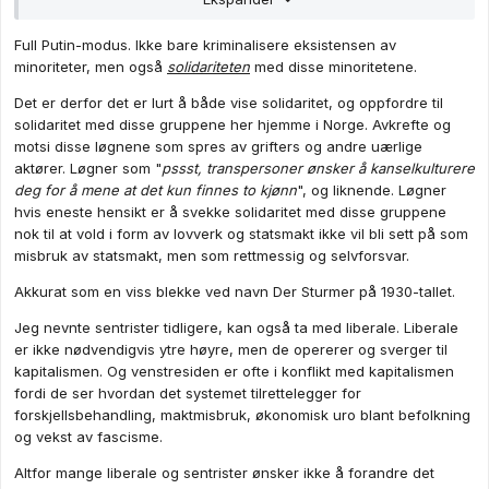
Full Putin-modus. Ikke bare kriminalisere eksistensen av
minoriteter, men også
solidariteten
med disse minoritetene.
Det er derfor det er lurt å både vise solidaritet, og oppfordre til
solidaritet med disse gruppene her hjemme i Norge. Avkrefte og
motsi disse løgnene som spres av grifters og andre uærlige
aktører. Løgner som "
pssst, transpersoner ønsker å kanselkulturere
deg for å mene at det kun finnes to kjønn
", og liknende. Løgner
hvis eneste hensikt er å svekke solidaritet med disse gruppene
nok til at vold i form av lovverk og statsmakt ikke vil bli sett på som
(teksten er flyttet fra sitt opprinnelige avsnitt og plassert mot
misbruk av statsmakt, men som rettmessig og selvforsvar.
slutten, hvor drapstrusselen formuleres)
Akkurat som en viss blekke ved navn Der Sturmer på 1930-tallet.
Jeg nevnte sentrister tidligere, kan også ta med liberale. Liberale
er ikke nødvendigvis ytre høyre, men de opererer og sverger til
kapitalismen. Og venstresiden er ofte i konflikt med kapitalismen
fordi de ser hvordan det systemet tilrettelegger for
forskjellsbehandling, maktmisbruk, økonomisk uro blant befolkning
og vekst av fascisme.
Altfor mange liberale og sentrister ønsker ikke å forandre det