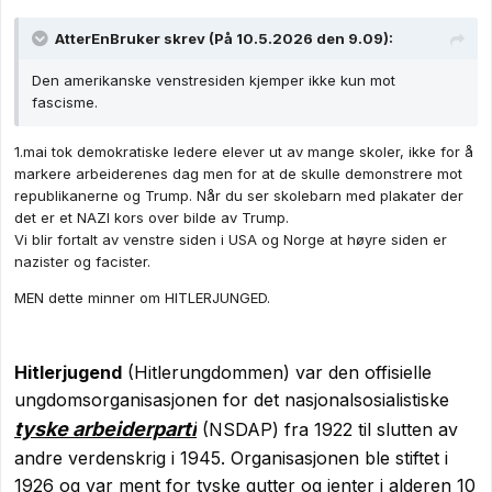
AtterEnBruker
skrev (På 10.5.2026 den 9.09):
Den amerikanske venstresiden kjemper ikke kun mot
fascisme.
1.mai tok demokratiske ledere elever ut av mange skoler, ikke for å
markere arbeiderenes dag men for at de skulle demonstrere mot
republikanerne og Trump. Når du ser skolebarn med plakater der
det er et NAZI kors over bilde av Trump.
Vi blir fortalt av venstre siden i USA og Norge at høyre siden er
nazister og facister.
MEN dette minner om HITLERJUNGED.
Hitlerjugend
(Hitlerungdommen) var den offisielle
ungdomsorganisasjonen for det nasjonalsosialistiske
tyske arbeiderparti
(NSDAP) fra 1922 til slutten av
andre verdenskrig i 1945. Organisasjonen ble stiftet i
1926 og var ment for tyske gutter og jenter i alderen 10