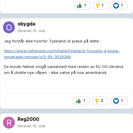
1
1
1
obygda
Skrevet
10. mai
Jeg forstår ikke hvorfor Tyskland vil prøve på dette
:
https://www.nettavisen.no/nyheter/tyskland-forsoker-a-kjope-
tomahawk-missiler/s/5-95-3029284
De burde faktisk inngå samarbeid med resten av EU OG Ukraina
om å utvikle nye våpen - ikke satse på noe amerikansk.
1
2
1
Reg2000
Skrevet
10. mai