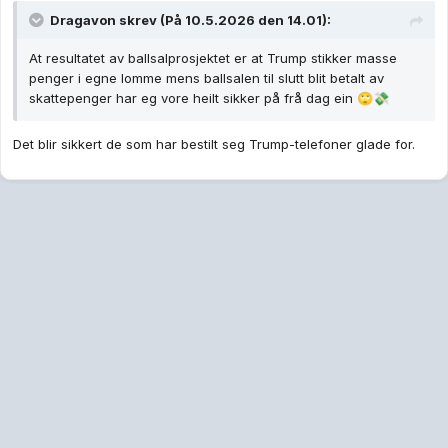
Dragavon
skrev (På 10.5.2026 den 14.01):
At resultatet av ballsalprosjektet er at Trump stikker masse
penger i egne lomme mens ballsalen til slutt blit betalt av
skattepenger har eg vore heilt sikker på frå dag ein
🙄
💸
Det blir sikkert de som har bestilt seg Trump-telefoner glade for.