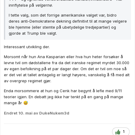
innflytelse på
velgerne
.
I tette valg, som det forrige amerikanske valget var, bidro
deres anti-Demokratene dekning definitivt til at mange velgere
ble hjemme (eller stemte på ubetydelige tredjepartier) og
gjorde at Trump ble valgt.
Interessant utvikling der.
Morsomt når hun Ana Kasparian eller hva hun heter forsøker å
levne tvil om dødstallene fra da det iranske regimet myrdet 30.000
av egen befolkning på et par dager der. Om det er tvil om noe så
er det vel at tallet antagelig er langt høyere, vanskelig å få med alt
av overgrep regimet gjør.
Enda morsommere at hun og Cenk har begynt å lefle med 9/11
teorier igjen. En debatt jeg ikke har tenkt på en gang på mange
mange år
😅
Endret
10. mai
av DukeNukem3d
1