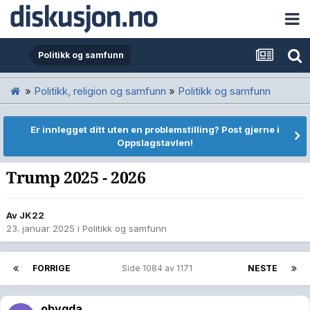
Politikk og samfunn
»
Politikk, religion og samfunn
»
Politikk og samfunn
Er innlegget ditt uten en problemstilling? Post gjerne i
Oppslagstavlen!
Trump 2025 - 2026
Av
JK22
23. januar 2025
i
Politikk og samfunn
FORRIGE
Side 1084 av 1171
NESTE
obygda