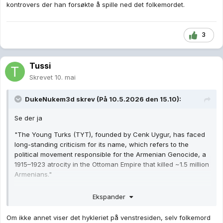
kontrovers der han forsøkte å spille ned det folkemordet.
3
Tussi
Skrevet
10. mai
DukeNukem3d
skrev (På 10.5.2026 den 15.10):
Se der ja
"The Young Turks (TYT), founded by Cenk Uygur, has faced
long-standing criticism for its name, which refers to the
political movement responsible for the Armenian Genocide, a
1915–1923 atrocity in the Ottoman Empire that killed ~1.5 million
Armenians."
Da lærte jeg noe nytt idag og. Takk
Cenk har også hatt en
Ekspander
kontrovers der han forsøkte å spille ned det folkemordet.
Om ikke annet viser det hykleriet på venstresiden, selv folkemord