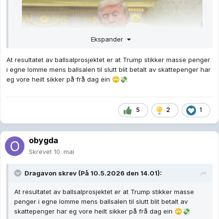
Ekspander
At resultatet av ballsalprosjektet er at Trump stikker masse penger
i egne lomme mens ballsalen til slutt blit betalt av skattepenger har
eg vore heilt sikker på frå dag ein
🙄
💸
5
2
1
Det er jo en god nyhet for demokratene.
https://www.nettavisen.no/nyheter/trumps-ballsal-
obygda
forfengelighet-kan-koste-usa-mer-enn-10-milliarder-
kroner/s/5-95-3029159
Skrevet
10. mai
Dragavon
skrev (På 10.5.2026 den 14.01):
At resultatet av ballsalprosjektet er at Trump stikker masse
penger i egne lomme mens ballsalen til slutt blit betalt av
skattepenger har eg vore heilt sikker på frå dag ein
🙄
💸