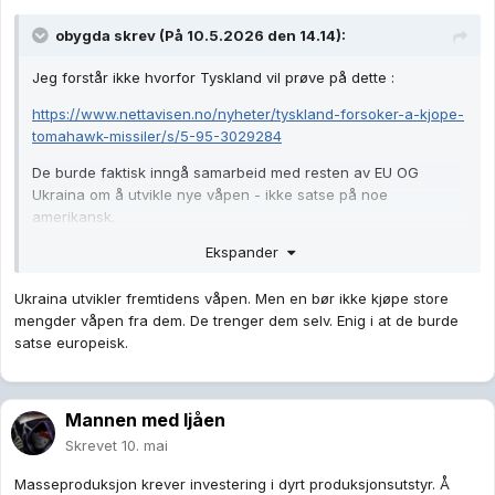
obygda
skrev (På 10.5.2026 den 14.14):
Jeg forstår ikke hvorfor Tyskland vil prøve på dette
:
https://www.nettavisen.no/nyheter/tyskland-forsoker-a-kjope-
tomahawk-missiler/s/5-95-3029284
De burde faktisk inngå samarbeid med resten av EU OG
Ukraina om å utvikle nye våpen - ikke satse på noe
amerikansk.
Ekspander
Ukraina utvikler fremtidens våpen. Men en bør ikke kjøpe store
mengder våpen fra dem. De trenger dem selv. Enig i at de burde
satse europeisk.
Mannen med ljåen
Skrevet
10. mai
Masseproduksjon krever investering i dyrt produksjonsutstyr. Å