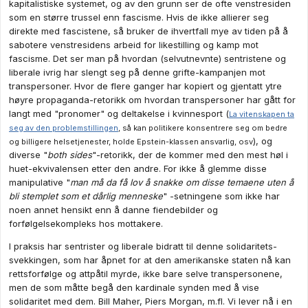
kapitalistiske systemet, og av den grunn ser de ofte venstresiden
som en større trussel enn fascisme. Hvis de ikke allierer seg
direkte med fascistene, så bruker de ihvertfall mye av tiden på å
sabotere venstresidens arbeid for likestilling og kamp mot
fascisme. Det ser man på hvordan (selvutnevnte) sentristene og
liberale ivrig har slengt seg på denne grifte-kampanjen mot
transpersoner. Hvor de flere ganger har kopiert og gjentatt ytre
høyre propaganda-retorikk om hvordan transpersoner har gått for
langt med "pronomer" og deltakelse i kvinnesport (
La vitenskapen ta
seg av den problemstillingen
, så kan politikere konsentrere seg om bedre
), og
og billigere helsetjenester, holde Epstein-klassen ansvarlig, osv
diverse "
both sides
"-retorikk, der de kommer med den mest høl i
huet-ekvivalensen etter den andre. For ikke å glemme disse
manipulative "
man må da få lov å snakke om disse temaene uten å
bli stemplet som et dårlig menneske
" -setningene som ikke har
noen annet hensikt enn å danne fiendebilder og
forfølgelsekompleks hos mottakere.
I praksis har sentrister og liberale bidratt til denne solidaritets-
svekkingen, som har åpnet for at den amerikanske staten nå kan
rettsforfølge og attpåtil myrde, ikke bare selve transpersonene,
men de som måtte begå den kardinale synden med å vise
solidaritet med dem. Bill Maher, Piers Morgan, m.fl. Vi lever nå i en