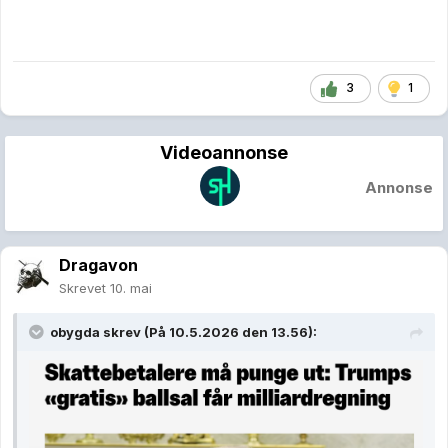
3
1
Videoannonse
Annonse
Dragavon
Skrevet
10. mai
obygda
skrev (På 10.5.2026 den 13.56):