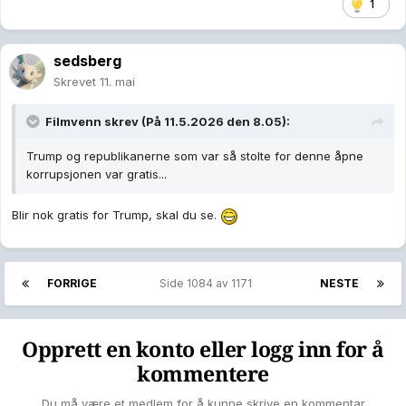
1
Det er jo en god nyhet for demokratene.
sedsberg
https://www.nettavisen.no/nyheter/trumps-ballsal-
forfengelighet-kan-koste-usa-mer-enn-10-milliarder-
Skrevet
11. mai
kroner/s/5-95-3029159
Filmvenn
skrev (På 11.5.2026 den 8.05):
Trump og republikanerne som var så stolte for denne åpne
korrupsjonen var gratis...
Blir nok gratis for Trump, skal du se.
FORRIGE
Side 1084 av 1171
NESTE
Opprett en konto eller logg inn for å
kommentere
Du må være et medlem for å kunne skrive en kommentar