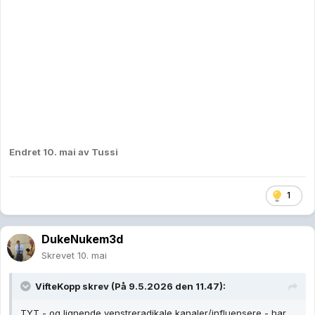
Endret
10. mai
av Tussi
1
DukeNukem3d
Skrevet
10. mai
VifteKopp
skrev (På 9.5.2026 den 11.47):
TYT - og lignende venstreradikale kanaler/influensere - har