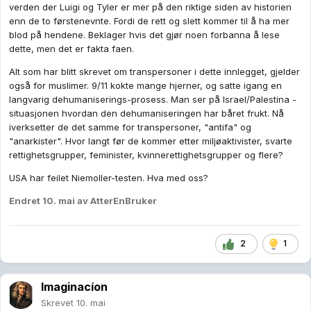
verden der Luigi og Tyler er mer på den riktige siden av historien
enn de to førstenevnte. Fordi de rett og slett kommer til å ha mer
blod på hendene. Beklager hvis det gjør noen forbanna å lese
dette, men det er fakta faen.
Alt som har blitt skrevet om transpersoner i dette innlegget, gjelder
også for muslimer. 9/11 kokte mange hjerner, og satte igang en
langvarig dehumaniserings-prosess. Man ser på Israel/Palestina -
situasjonen hvordan den dehumaniseringen har båret frukt. Nå
iverksetter de det samme for transpersoner, "antifa" og
"anarkister". Hvor langt før de kommer etter miljøaktivister, svarte
rettighetsgrupper, feminister, kvinnerettighetsgrupper og flere?
USA har feilet Niemoller-testen. Hva med oss?
Endret
10. mai
av AtterEnBruker
2
1
Imaginacíon
Skrevet
10. mai