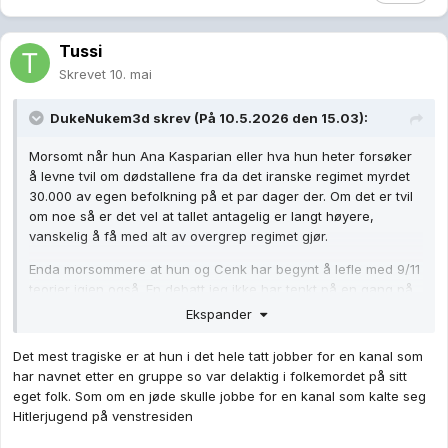
Tussi
Skrevet
10. mai
DukeNukem3d
skrev (På 10.5.2026 den 15.03):
Morsomt når hun Ana Kasparian eller hva hun heter forsøker
å levne tvil om dødstallene fra da det iranske regimet myrdet
30.000 av egen befolkning på et par dager der. Om det er tvil
om noe så er det vel at tallet antagelig er langt høyere,
vanskelig å få med alt av overgrep regimet gjør.
Enda morsommere at hun og Cenk har begynt å lefle med 9/11
teorier igjen også. En debatt jeg ikke har tenkt på en gang på
mange mange år
😅
Ekspander
Det mest tragiske er at hun i det hele tatt jobber for en kanal som
har navnet etter en gruppe so var delaktig i folkemordet på sitt
eget folk. Som om en jøde skulle jobbe for en kanal som kalte seg
Hitlerjugend på venstresiden