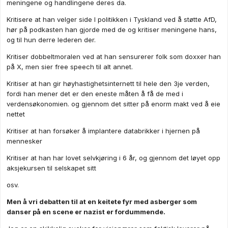
meningene og handlingene deres da.
Kritisere at han velger side I politikken i Tyskland ved å støtte AfD,
hør på podkasten han gjorde med de og kritiser meningene hans,
og til hun derre lederen der.
Kritiser dobbeltmoralen ved at han sensurerer folk som doxxer han
på X, men sier free speech til alt annet.
Kritiser at han gir høyhastighetsinternett til hele den 3je verden,
fordi han mener det er den eneste måten å få de med i
verdensøkonomien. og gjennom det sitter på enorm makt ved å eie
nettet
Kritiser at han forsøker å implantere databrikker i hjernen på
mennesker
Kritiser at han har lovet selvkjøring i 6 år, og gjennom det løyet opp
aksjekursen til selskapet sitt
osv.
Men å vri debatten til at en keitete fyr med asberger som
danser på en scene er nazist er fordummende.