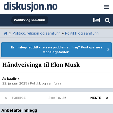
Politikk og samfunn
»
Politikk, religion og samfunn
»
Politikk og samfunn
Er innlegget ditt uten en problemstilling? Post gjerne i
Oppslagstavlen!
Håndveivinga til Elon Musk
Av
bzzlink
22. januar 2025
i
Politikk og samfunn
FORRIGE
Side 1 av 36
NESTE
Anbefalte innlegg