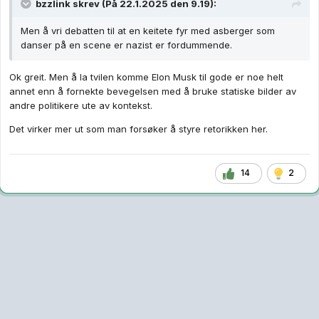
bzzlink
skrev (På 22.1.2025 den 9.19):
Men å vri debatten til at en keitete fyr med asberger som
danser på en scene er nazist er fordummende.
Ok greit. Men å la tvilen komme Elon Musk til gode er noe helt
annet enn å fornekte bevegelsen med å bruke statiske bilder av
andre politikere ute av kontekst.
Det virker mer ut som man forsøker å styre retorikken her.
14
2