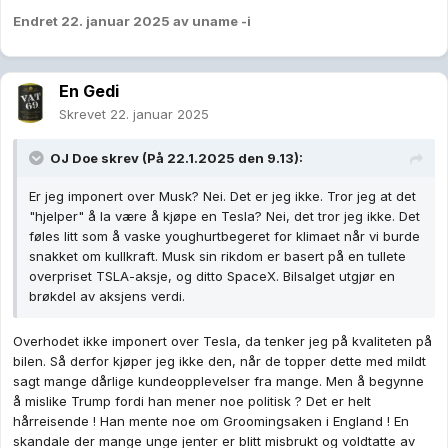
Endret
22. januar 2025
av uname -i
En Gedi
Skrevet
22. januar 2025
OJ Doe
skrev (På 22.1.2025 den 9.13):
Er jeg imponert over Musk? Nei. Det er jeg ikke. Tror jeg at det
"hjelper" å la være å kjøpe en Tesla? Nei, det tror jeg ikke. Det
føles litt som å vaske youghurtbegeret for klimaet når vi burde
snakket om kullkraft. Musk sin rikdom er basert på en tullete
overpriset TSLA-aksje, og ditto SpaceX. Bilsalget utgjør en
brøkdel av aksjens verdi.
Overhodet ikke imponert over Tesla, da tenker jeg på kvaliteten på
bilen. Så derfor kjøper jeg ikke den, når de topper dette med mildt
sagt mange dårlige kundeopplevelser fra mange. Men å begynne
å mislike Trump fordi han mener noe politisk ? Det er helt
hårreisende ! Han mente noe om Groomingsaken i England ! En
skandale der mange unge jenter er blitt misbrukt og voldtatte av