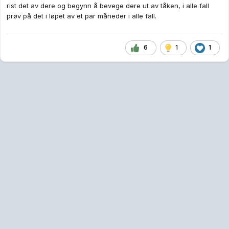
rist det av dere og begynn å bevege dere ut av tåken, i alle fall
prøv på det i løpet av et par måneder i alle fall.
6
1
1