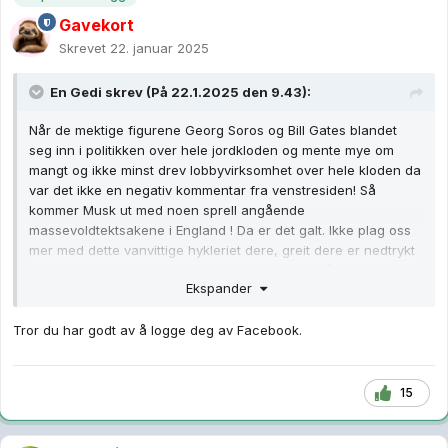
Gavekort
Skrevet
22. januar 2025
En Gedi
skrev (På 22.1.2025 den 9.43):
Når de mektige figurene Georg Soros og Bill Gates blandet
seg inn i politikken over hele jordkloden og mente mye om
mangt og ikke minst drev lobbyvirksomhet over hele kloden da
var det ikke en negativ kommentar fra venstresiden! Så
kommer Musk ut med noen sprell angående
massevoldtektsakene i England ! Da er det galt. Ikke plag oss
mer med dette vanvittige hykleriet dere, greit dere er nedtrykt
over at Trump vant valget, styrer alt i USA i fire år, rist det av
Ekspander
dere og begynn å bevege dere ut av tåken, i alle fall prøv på
det i løpet av et par måneder i alle fall.
Tror du har godt av å logge deg av Facebook.
15