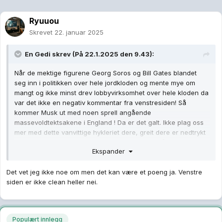
Ryuuou
Skrevet
22. januar 2025
En Gedi
skrev (På 22.1.2025 den 9.43):
Når de mektige figurene Georg Soros og Bill Gates blandet
seg inn i politikken over hele jordkloden og mente mye om
mangt og ikke minst drev lobbyvirksomhet over hele kloden da
var det ikke en negativ kommentar fra venstresiden! Så
kommer Musk ut med noen sprell angående
massevoldtektsakene i England ! Da er det galt. Ikke plag oss
mer med dette vanvittige hykleriet dere, greit dere er nedtrykt
over at Trump vant valget, styrer alt i USA i fire år, rist det av
Ekspander
dere og begynn å bevege dere ut av tåken, i alle fall prøv på
det i løpet av et par måneder i alle fall.
Det vet jeg ikke noe om men det kan være et poeng ja. Venstre
siden er ikke clean heller nei.
Populært innlegg