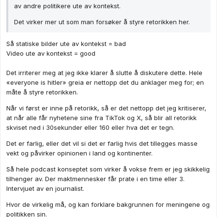
av andre politikere ute av kontekst.
Det virker mer ut som man forsøker å styre retorikken her.
Så statiske bilder ute av kontekst = bad
Video ute av kontekst = good
Det irriterer meg at jeg ikke klarer å slutte å diskutere dette. Hele
«everyone is hitler» greia er nettopp det du anklager meg for; en
måte å styre retorikken.
Når vi først er inne på retorikk, så er det nettopp det jeg kritiserer,
at når alle får nyhetene sine fra TikTok og X, så blir all retorikk
skviset ned i 30sekunder eller 160 eller hva det er tegn.
Det er farlig, eller det vil si det er farlig hvis det tillegges masse
vekt og påvirker opinionen i land og kontinenter.
Så hele podcast konseptet som virker å vokse frem er jeg skikkelig
tilhenger av. Der maktmennesker får prate i en time eller 3.
Intervjuet av en journalist.
Hvor de virkelig må, og kan forklare bakgrunnen for meningene og
politikken sin.