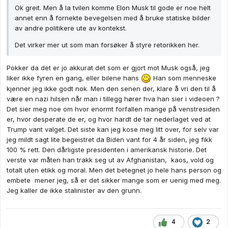
Ok greit. Men å la tvilen komme Elon Musk til gode er noe helt
annet enn å fornekte bevegelsen med å bruke statiske bilder
av andre politikere ute av kontekst.
Det virker mer ut som man forsøker å styre retorikken her.
Pokker da det er jo akkurat det som er gjort mot Musk også, jeg
liker ikke fyren en gang, eller bilene hans
Han som menneske
kjenner jeg ikke godt nok. Men den senen der, klare å vri den til å
være en nazi hilsen når man i tillegg hører hva han sier i videoen ?
Det sier meg noe om hvor enormt forfallen mange på venstresiden
er, hvor desperate de er, og hvor hardt de tar nederlaget ved at
Trump vant valget. Det siste kan jeg kose meg litt over, for selv var
jeg mildt sagt lite begeistret da Biden vant for 4 år siden, jeg fikk
100 % rett. Den dårligste presidenten i amerikansk historie. Det
verste var måten han trakk seg ut av Afghanistan, kaos, vold og
totalt uten etikk og moral. Men det betegnet jo hele hans person og
embete mener jeg, så er det sikker mange som er uenig med meg.
Jeg kaller de ikke stalinister av den grunn.
4
2