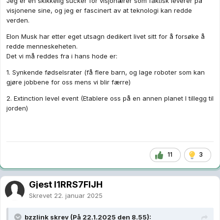
Jeg er en skikkelig sucker for visjonærer som faktisk leverer på
visjonene sine, og jeg er fascinert av at teknologi kan redde
verden.
Elon Musk har etter eget utsagn dedikert livet sitt for å forsøke å
redde menneskeheten.
Det vi må reddes fra i hans hode er:
1. Synkende fødselsrater (få flere barn, og lage roboter som kan
gjøre jobbene for oss mens vi blir færre)
2. Extinction level event (Etablere oss på en annen planet I tillegg til
jorden)
11
3
Gjest I1RRS7FlJH
Skrevet
22. januar 2025
bzzlink
skrev (På 22.1.2025 den 8.55):