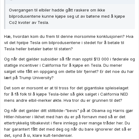
Overgangen til elbiler hadde gått raskere om ikke
bilprodusentene kunne kjøpe seg ut av bøtene med å kjøpe
Co2 kvoter av Tesla.
Hæ, hvordan kom du frem til denne morsomme konklusjonen? Hva
vil det hjelpe Tesla om bilprodusentene i stedet for å betale til
Tesla heller betaler bøter til staten?
Og når det gjelder subsidier så får man opptil $13 000 i føderale og
statlige incentiver i California for å kjøpe en Tesla. Du mener
salget ville fått en oppgang om dette blir fjernet? Er det noe du har
lært på Trump University?
Det som er morsomt er at til tross for det gigantiske spleiselaget
for å få folk til å kjøpe Tesla-biler så gikk salget i California NED
mens andre elbil-merker økte. Hva tror du er grunnen til det?
Og når det gjelder ditt stillbilde-"bevis" på at Obama og Harris gjør
Hitler-hilsener i likhet med han du er på fornavn med så er det
ettertrykkelig tilbakevist i flere innlegg over mange tråder her. Du
har garantert fått det med deg og når du bare ignorerer det så er
det, synd å si, klare kult-tendenser.