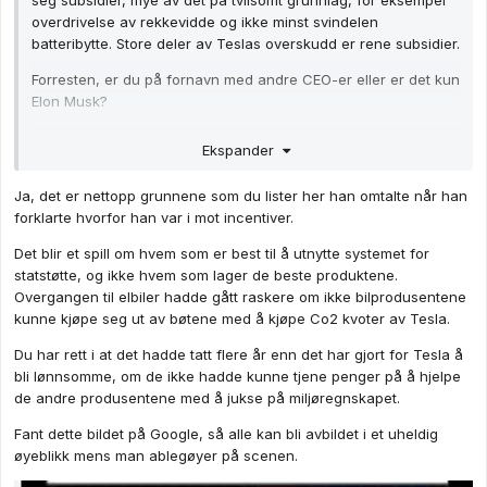
seg subsidier, mye av det på tvilsomt grunnlag, for eksempel
overdrivelse av rekkevidde og ikke minst svindelen
batteribytte. Store deler av Teslas overskudd er rene subsidier.
Forresten, er du på fornavn med andre CEO-er eller er det kun
Elon Musk?
Ekspander
Ja, det er nettopp grunnene som du lister her han omtalte når han
forklarte hvorfor han var i mot incentiver.
Det blir et spill om hvem som er best til å utnytte systemet for
statstøtte, og ikke hvem som lager de beste produktene.
Overgangen til elbiler hadde gått raskere om ikke bilprodusentene
kunne kjøpe seg ut av bøtene med å kjøpe Co2 kvoter av Tesla.
Du har rett i at det hadde tatt flere år enn det har gjort for Tesla å
bli lønnsomme, om de ikke hadde kunne tjene penger på å hjelpe
de andre produsentene med å jukse på miljøregnskapet.
Fant dette bildet på Google, så alle kan bli avbildet i et uheldig
øyeblikk mens man ablegøyer på scenen.