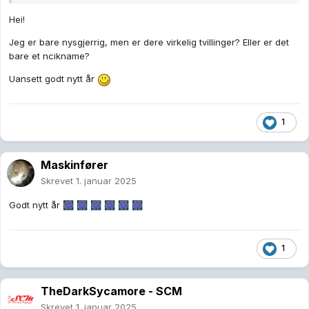
Hei!
Jeg er bare nysgjerrig, men er dere virkelig tvillinger? Eller er det
bare et ncikname?
Uansett godt nytt år
1
Maskinfører
Skrevet
1. januar 2025
Godt nytt år
🎆
🎆
🎆
🎆
🎆
🎆
1
TheDarkSycamore - SCM
Skrevet
1. januar 2025