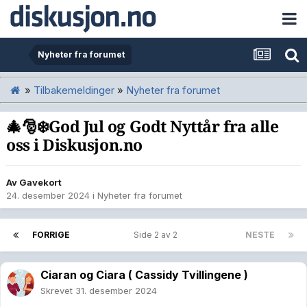
Nyheter fra forumet
»
Tilbakemeldinger
»
Nyheter fra forumet
🎄🎅❄️God Jul og Godt Nyttår fra alle
oss i Diskusjon.no
Av
Gavekort
24. desember 2024
i
Nyheter fra forumet
FORRIGE
Side 2 av 2
NESTE
Ciaran og Ciara ( Cassidy Tvillingene )
Skrevet
31. desember 2024