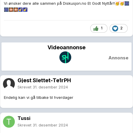
Vi ønsker dere alle sammen på Diskusjon.no Et Godt Nyttår!!
🥳
🥳
🎆
🎆
🎇
🎇
🌠
🌠
1
2
Videoannonse
Annonse
Gjest Slettet-Te1rPH
Skrevet
31. desember 2024
Endelig kan vi gå tilbake til hverdager
Tussi
Skrevet
31. desember 2024