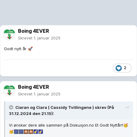
Boing 4EVER
Skrevet
1. januar 2025
Godt nytt år
🚀
2
Boing 4EVER
Skrevet
1. januar 2025
Ciaran og Ciara ( Cassidy Tvillingene )
skrev (På
31.12.2024 den 21.15):
Vi ønsker dere alle sammen på Diskusjon.no Et Godt Nyttår!!
🥳
🥳
🎆
🎆
🎇
🎇
🌠
🌠