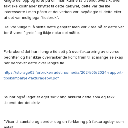
Ringte dei opp og lurte på om man kunne få tilsendt oversikt over
faktiske kostnader knyttet til dette gebyret, dette var dei lite
interesserte i men påsto at dei verken var lovpålagte til dette eller
at det var mulig pga "tidsbruk".
Dei var villige til å slette dette gebyret men var klare på at dette var
for å være "greie" og ikkje noko dei måtte.
Forbrukerrådet har i lengre tid sett på overfakturering av diverse
bedrifter og har ikkje overraskende komt fram til at mange selskap
har bedrevet dette over lengre tid.
https://storage02.forbrukerradet.no/media/2024/05/2024-rapport-
tipskampanje-fakturagebyr.pdf
SS har også laget et eget skriv ang akkurat dette som eg fekk
tilsendt der dei skriv:
"Viser til samtale og sender deg en forklaring på fakturagebyr som
avtalt.