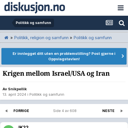
Politikk og samfunn
»
Politikk, religion og samfunn
»
Politikk og samfunn
Er innlegget ditt uten en problemstilling? Post gjerne i
Oppslagstavlen!
Krigen mellom Israel/USA og Iran
Av
Snikpellik
13. april 2024
i
Politikk og samfunn
FORRIGE
Side 4 av 608
NESTE
JK22