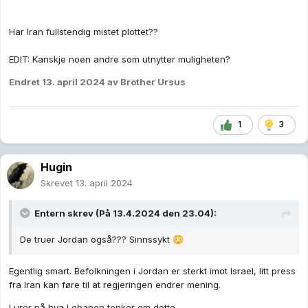
Har Iran fullstendig mistet plottet??
EDIT: Kanskje noen andre som utnytter muligheten?
Endret
13. april 2024
av Brother Ursus
1
3
Hugin
Skrevet
13. april 2024
Entern
skrev (På 13.4.2024 den 23.04):
De truer Jordan også??? Sinnssykt
😳
Egentlig smart. Befolkningen i Jordan er sterkt imot Israel, litt press
fra Iran kan føre til at regjeringen endrer mening.
Lurer på hva Lebanon tenker om dette