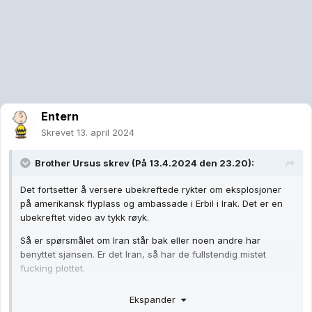
Entern
Skrevet
13. april 2024
Brother Ursus
skrev (På 13.4.2024 den 23.20):
Det fortsetter å versere ubekreftede rykter om eksplosjoner
på amerikansk flyplass og ambassade i Erbil i Irak. Det er en
ubekreftet video av tykk røyk.
Så er spørsmålet om Iran står bak eller noen andre har
benyttet sjansen. Er det Iran, så har de fullstendig mistet
fucking plottet.
Erbil er altså hovedstaden i Irakisk Kurdistan.
Ekspander