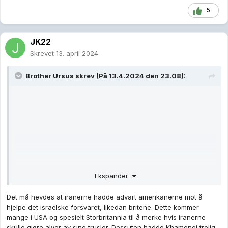
5
JK22
Skrevet
13. april 2024
Brother Ursus
skrev (På 13.4.2024 den 23.08):
Ekspander
Det må hevdes at iranerne hadde advart amerikanerne mot å
hjelpe det israelske forsvaret, likedan britene. Dette kommer
mange i USA og spesielt Storbritannia til å merke hvis iranerne
skulle gjøre alvor av sine trusler. Dessuten hadde Khamenei trolig