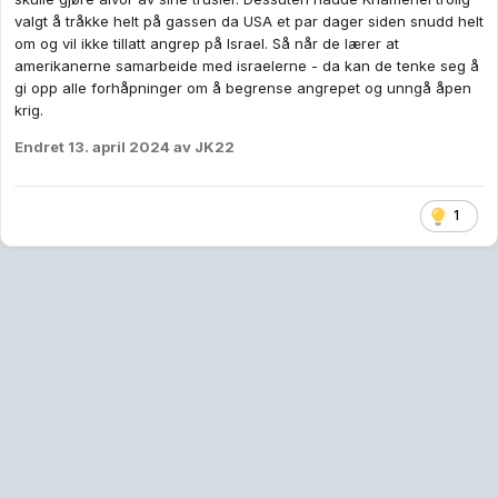
valgt å tråkke helt på gassen da USA et par dager siden snudd helt
om og vil ikke tillatt angrep på Israel. Så når de lærer at
amerikanerne samarbeide med israelerne - da kan de tenke seg å
Har Iran fullstendig mistet plottet??
gi opp alle forhåpninger om å begrense angrepet og unngå åpen
krig.
Endret
13. april 2024
av JK22
1