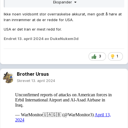
Ekspander
Ikke noen voldsomt stor overraskelse akkurat, men godt å høre at
Iran innrømmer at de er redde for USA.
USA er det Iran er mest redd for.
Endret
13. april 2024
av DukeNukem3d
3
1
Brother Ursus
"Conducted on the strength of Article 51 of the UN Charter
Skrevet
13. april 2024
pertaining to legitimate defense, Iran’s military action was in
response to the Zionist regime’s aggression against our
diplomatic premises in Damascus. The matter can be deemed
concluded. However, should the Israeli regime make another
mistake, Iran’s response will be considerably more severe. It is
a conflict between Iran and the rogue Israeli regime, from
which the U.S. MUST STAY AWAY!"
lol