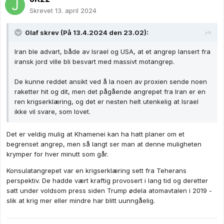
Skrevet
13. april 2024
0laf
skrev (På 13.4.2024 den 23.02):
Iran ble advart, både av Israel og USA, at et angrep lansert fra
iransk jord ville bli besvart med massivt motangrep.
De kunne reddet ansikt ved å la noen av proxien sende noen
raketter hit og dit, men det pågående angrepet fra Iran er en
ren krigserklæring, og det er nesten helt utenkelig at Israel
ikke vil svare, som lovet.
Det er veldig mulig at Khamenei kan ha hatt planer om et
begrenset angrep, men så langt ser man at denne muligheten
krymper for hver minutt som går.
Konsulatangrepet var en krigserklæring sett fra Teherans
perspektiv. De hadde vært kraftig provosert i lang tid og deretter
satt under voldsom press siden Trump ødela atomavtalen i 2019 -
slik at krig mer eller mindre har blitt uunngåelig.