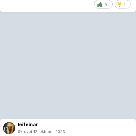
3
1
leifeinar
Skrevet
12. oktober 2023