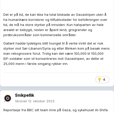
Det er på tid, de kan ikke ha total blokade av Gazastripen uten å
ha humanitære korridorer og tilfluktssteder for befolkningen over
tid, de må ha store styrker på innsiden. Kun halvparten av hele
arealet er bebygd, resten er åpent lend, grisgrender og
jordbruksområder som kommersielle områder.
Gallant hadde tydeligvis blitt tvunget til å vente inntil det er nok
styrker mot Sør-Libanon/Syria og etter Blinken kom på besøk mens
man rekognosere forut. Trolig kan det være 100,000 til 150,000
IDF-soldater som vil konsentreres mot Gazastripen, av dette vil
25,000 menn i første omgang rykker inn.
4
Snikpellik
Skrevet
12. oktober 2023
Reportasje fra BBC sitt team inne på Gaza, og sykehuset Al-Shifa.