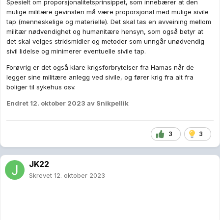
Spesielt om proporsjonalitetsprinsippet, som
innebærer at den
mulige militære gevinsten må være proporsjonal med mulige sivile
tap (menneskelige og materielle). Det skal tas en avveining mellom
militær nødvendighet og humanitære hensyn, som også betyr at
det skal velges stridsmidler og metoder som unngår unødvendig
sivil lidelse og minimerer eventuelle sivile tap.
Forøvrig er det også klare krigsforbrytelser fra Hamas når de
legger sine militære anlegg ved sivile, og fører krig fra alt fra
boliger til sykehus osv.
Endret
12. oktober 2023
av Snikpellik
3
3
JK22
Skrevet
12. oktober 2023