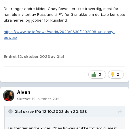
Du trenger andre kilder, Chay Bowes er ikke troverdig, mest fordi
han ble invitert av Russland til FN for å snakke om de fæle korrupte
ukrainerne, og jobber for Russland.
https://www.rte.ie/news/world/2023/0630/1392098-un-chay-
bowes/
Endret
12. oktober 2023
av 0laf
3
2
Aiven
Skrevet
12. oktober 2023
0laf
skrev (På 12.10.2023 den 20.38):
Du trenger andre kilder, Chay Bowes er ikke troverdig, mest