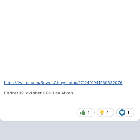
https://twitter.com/BowesChay/status/1712491941269532976
Endret
12. oktober 2023
av Aiven
1
4
1