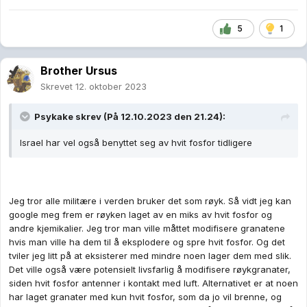
____________
5
1
Kjøtthuene i HRW har dessverre ikke fått med seg at IDF
benytter røykbomber for å varsle om kommende
bombeangrep, som er det som vises på videoene, ikke hvit
Brother Ursus
fosfor
🙄
Skrevet
12. oktober 2023
Psykake
skrev (På 12.10.2023 den 21.24):
Israel har vel også benyttet seg av hvit fosfor tidligere
Jeg tror alle militære i verden bruker det som røyk. Så vidt jeg kan
google meg frem er røyken laget av en miks av hvit fosfor og
andre kjemikalier. Jeg tror man ville måttet modifisere granatene
hvis man ville ha dem til å eksplodere og spre hvit fosfor. Og det
tviler jeg litt på at eksisterer med mindre noen lager dem med slik.
Det ville også være potensielt livsfarlig å modifisere røykgranater,
siden hvit fosfor antenner i kontakt med luft. Alternativet er at noen
har laget granater med kun hvit fosfor, som da jo vil brenne, og