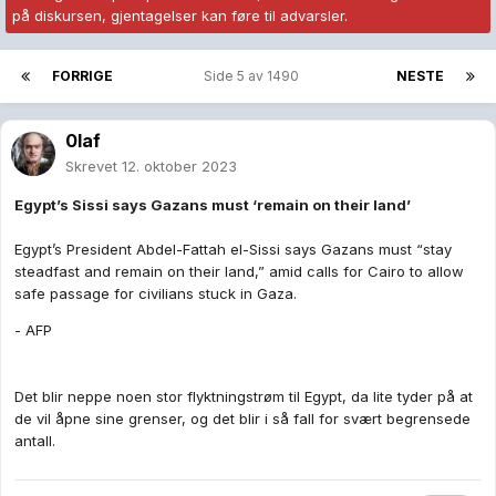
på diskursen, gjentagelser kan føre til advarsler.
FORRIGE
Side 5 av 1490
NESTE
0laf
Skrevet
12. oktober 2023
Egypt’s Sissi says Gazans must ‘remain on their land’
Egypt’s President Abdel-Fattah el-Sissi says Gazans must “stay
steadfast and remain on their land,” amid calls for Cairo to allow
safe passage for civilians stuck in Gaza.
- AFP
Det blir neppe noen stor flyktningstrøm til Egypt, da lite tyder på at
de vil åpne sine grenser, og det blir i så fall for svært begrensede
antall.