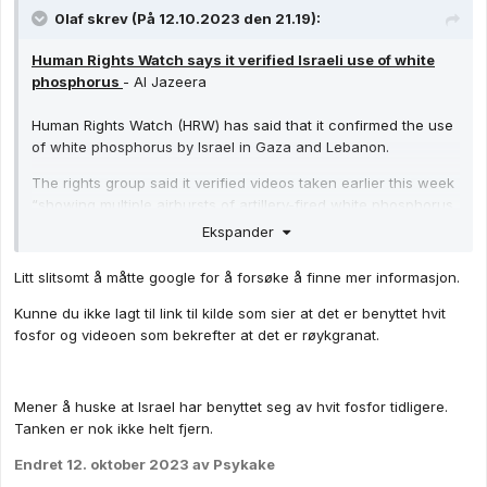
0laf
skrev (På 12.10.2023 den 21.19):
Human Rights Watch says it verified Israeli use of white
phosphorus
- Al Jazeera
Human Rights Watch (HRW) has said that it confirmed the use
of white phosphorus by Israel in Gaza and Lebanon.
The rights group said it verified videos taken earlier this week
“showing multiple airbursts of artillery-fired white phosphorus
over the Gaza City port and two rural locations along the
Ekspander
Israel-Lebanon border”.
Litt slitsomt å måtte google for å forsøke å finne mer informasjon.
HRW said the weapon “has a significant incendiary effect that
can severely burn people and set structures, fields and other
Kunne du ikke lagt til link til kilde som sier at det er benyttet hvit
civilian objects in the vicinity on fire”.
fosfor og videoen som bekrefter at det er røykgranat.
It added that the use of white phosphorus in densely
populated places like Gaza “magnifies the risk to civilians and
Mener å huske at Israel har benyttet seg av hvit fosfor tidligere.
violates the international humanitarian law prohibition on
Tanken er nok ikke helt fjern.
putting civilians at unnecessary risk”.
Endret
12. oktober 2023
av Psykake