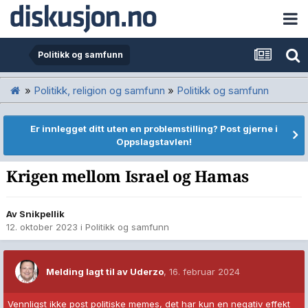
Politikk og samfunn
»
Politikk, religion og samfunn
»
Politikk og samfunn
Er innlegget ditt uten en problemstilling? Post gjerne i
Oppslagstavlen!
Krigen mellom Israel og Hamas
Av
Snikpellik
12. oktober 2023
i
Politikk og samfunn
Melding lagt til av Uderzo
,
16. februar 2024
Vennligst ikke post politiske memes, det har kun en negativ effekt