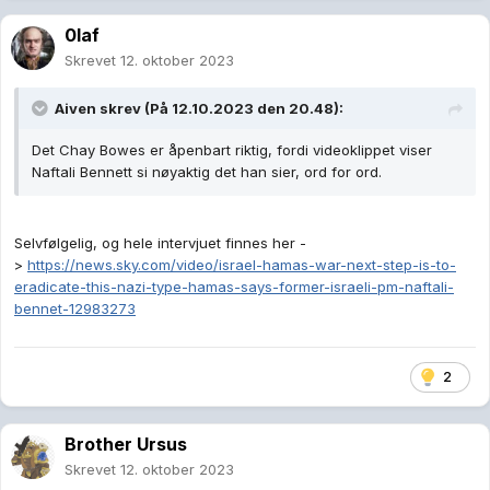
0laf
Skrevet
12. oktober 2023
Aiven
skrev (På 12.10.2023 den 20.48):
Det Chay Bowes er åpenbart riktig, fordi videoklippet viser
Naftali Bennett si nøyaktig det han sier, ord for ord.
Selvfølgelig, og hele intervjuet finnes her -
>
https://news.sky.com/video/israel-hamas-war-next-step-is-to-
eradicate-this-nazi-type-hamas-says-former-israeli-pm-naftali-
bennet-12983273
2
Brother Ursus
Skrevet
12. oktober 2023