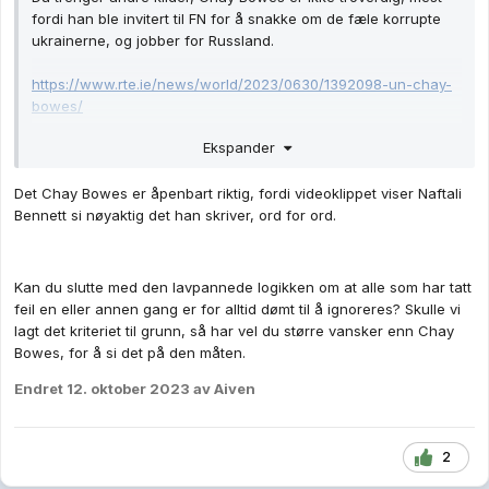
fordi han ble invitert til FN for å snakke om de fæle korrupte
ukrainerne, og jobber for Russland.
https://www.rte.ie/news/world/2023/0630/1392098-un-chay-
bowes/
Ekspander
Det Chay Bowes er åpenbart riktig, fordi videoklippet viser Naftali
Bennett si nøyaktig det han skriver, ord for ord.
Kan du slutte med den lavpannede logikken om at alle som har tatt
feil en eller annen gang er for alltid dømt til å ignoreres? Skulle vi
lagt det kriteriet til grunn, så har vel du større vansker enn Chay
Bowes, for å si det på den måten.
Endret
12. oktober 2023
av Aiven
2