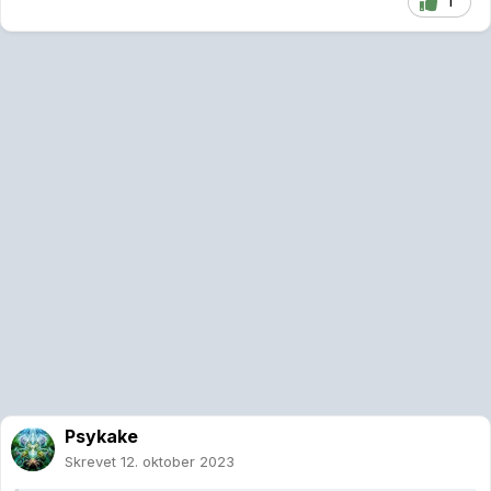
1
Psykake
Skrevet
12. oktober 2023