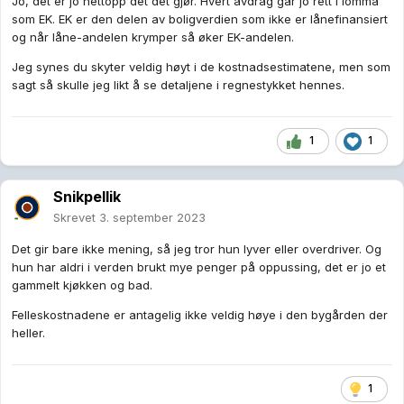
Jo, det er jo nettopp det det gjør. Hvert avdrag går jo rett i lomma
som EK. EK er den delen av boligverdien som ikke er lånefinansiert
og når låne-andelen krymper så øker EK-andelen.
Jeg synes du skyter veldig høyt i de kostnadsestimatene, men som
sagt så skulle jeg likt å se detaljene i regnestykket hennes.
1
1
Snikpellik
Skrevet
3. september 2023
Det gir bare ikke mening, så jeg tror hun lyver eller overdriver. Og
hun har aldri i verden brukt mye penger på oppussing, det er jo et
gammelt kjøkken og bad.
Felleskostnadene er antagelig ikke veldig høye i den bygården der
heller.
1