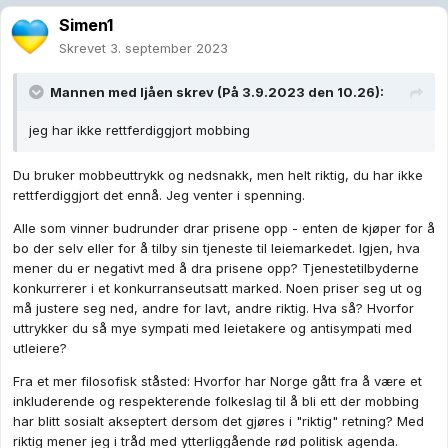
Simen1
Skrevet
3. september 2023
Mannen med ljåen
skrev (På 3.9.2023 den 10.26):
jeg har ikke rettferdiggjort mobbing
Du bruker mobbeuttrykk og nedsnakk, men helt riktig, du har ikke
rettferdiggjort det ennå. Jeg venter i spenning.
Alle som vinner budrunder drar prisene opp - enten de kjøper for å
bo der selv eller for å tilby sin tjeneste til leiemarkedet. Igjen, hva
mener du er negativt med å dra prisene opp? Tjenestetilbyderne
konkurrerer i et konkurranseutsatt marked. Noen priser seg ut og
må justere seg ned, andre for lavt, andre riktig. Hva så? Hvorfor
uttrykker du så mye sympati med leietakere og antisympati med
utleiere?
Fra et mer filosofisk ståsted: Hvorfor har Norge gått fra å være et
inkluderende og respekterende folkeslag til å bli ett der mobbing
har blitt sosialt akseptert dersom det gjøres i "riktig" retning? Med
riktig mener jeg i tråd med ytterliggående rød politisk agenda.