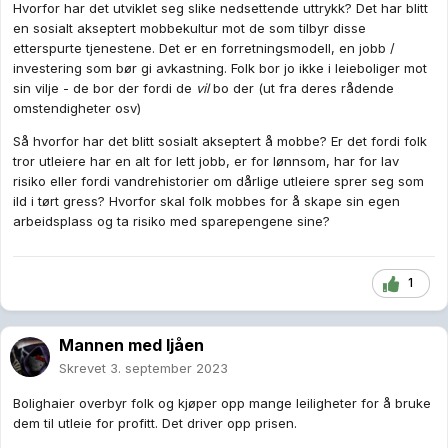
Hvorfor har det utviklet seg slike nedsettende uttrykk? Det har blitt
en sosialt akseptert mobbekultur mot de som tilbyr disse
etterspurte tjenestene. Det er en forretningsmodell, en jobb /
investering som bør gi avkastning. Folk bor jo ikke i leieboliger mot
sin vilje - de bor der fordi de
vil
bo der (ut fra deres rådende
omstendigheter osv)
Så hvorfor har det blitt sosialt akseptert å mobbe? Er det fordi folk
tror utleiere har en alt for lett jobb, er for lønnsom, har for lav
risiko eller fordi vandrehistorier om dårlige utleiere sprer seg som
ild i tørt gress? Hvorfor skal folk mobbes for å skape sin egen
arbeidsplass og ta risiko med sparepengene sine?
1
Mannen med ljåen
Skrevet
3. september 2023
Bolighaier overbyr folk og kjøper opp mange leiligheter for å bruke
dem til utleie for profitt. Det driver opp prisen.