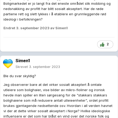
Boligmarkedet er jo langt fra det eneste området slik mobbing og
nedsnakking av profitt har blitt sosialt akseptert. Har de røde
partiene rett og slett lykkes i å etablere en grunnleggende rød
ideologi i befolkningen?
Endret
3. september 2023
av Simen1
2
Simen1
Skrevet
3. september 2023
Ble du svar skyldig?
Jeg observerer bare at det virker sosialt akseptert å omtale
utleiere som bolighaier, vise bilder av mikro-fioliner og ironisk
hevde man spiller en liten sørgesang for de "stakkars stakkars
bolighaiene som må redusere antall utleieenheter", ordet profitt
brukes gjentagende nedsettende osv. Hvordan i all verden havnet
vi der at dette virker sosialt akseptert i Norge? Hvilke ideologiske
influensere er det som har blåst en vind over det norske folk og