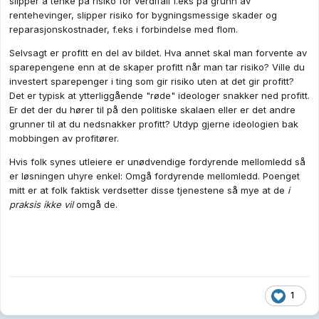
slipper å tenke på risiko for verdifall f.eks på grunn av
rentehevinger, slipper risiko for bygningsmessige skader og
reparasjonskostnader, f.eks i forbindelse med flom.
Selvsagt er profitt en del av bildet. Hva annet skal man forvente av
sparepengene enn at de skaper profitt når man tar risiko? Ville du
investert sparepenger i ting som gir risiko uten at det gir profitt?
Det er typisk at ytterliggående "røde" ideologer snakker ned profitt.
Er det der du hører til på den politiske skalaen eller er det andre
grunner til at du nedsnakker profitt? Utdyp gjerne ideologien bak
mobbingen av profitører.
Hvis folk synes utleiere er unødvendige fordyrende mellomledd så
er løsningen uhyre enkel: Omgå fordyrende mellomledd. Poenget
mitt er at folk faktisk verdsetter disse tjenestene så mye at de
i
praksis
ikke vil
omgå de.
1