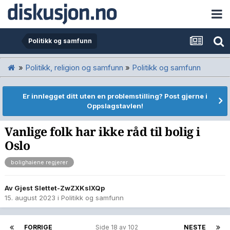
Politikk og samfunn
»
Politikk, religion og samfunn
»
Politikk og samfunn
Er innlegget ditt uten en problemstilling? Post gjerne i
Oppslagstavlen!
Vanlige folk har ikke råd til bolig i
Oslo
bolighaiene regjerer
Av Gjest Slettet-ZwZXKsIXQp
15. august 2023
i
Politikk og samfunn
FORRIGE
Side 18 av 102
NESTE