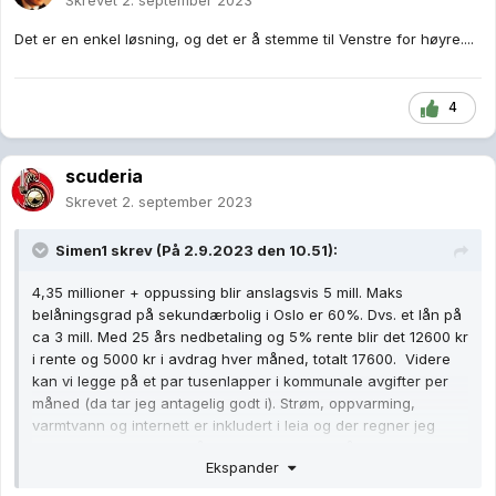
Skrevet
2. september 2023
Det er en enkel løsning, og det er å stemme til Venstre for høyre....
4
scuderia
Skrevet
2. september 2023
Simen1
skrev (På 2.9.2023 den 10.51):
4,35 millioner + oppussing blir anslagsvis 5 mill. Maks
belåningsgrad på sekundærbolig i Oslo er 60%. Dvs. et lån på
ca 3 mill. Med 25 års nedbetaling og 5% rente blir det 12600 kr
i rente og 5000 kr i avdrag hver måned, totalt 17600. Videre
kan vi legge på et par tusenlapper i kommunale avgifter per
måned (da tar jeg antagelig godt i). Strøm, oppvarming,
varmtvann og internett er inkludert i leia og der regner jeg
med hun har en utgift på 2-3 tusenlapper i måneden. Sum a
Ekspander
summarum er totale kostnader opp mot 22600 kr, derav 5000
kr i avdrag som går rett inn i formuen hennes. Jeg forstår ikke