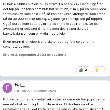
Er nok 4-5000 i husleie pluss strøm. La oss si 24k i mnd. Også er
hvordan hun kan påstå at 35 000 /mnd gir tap.
det tap på kapitalen som hun har skutt inn, 2 mill, på ca 5000. Med
formuesskatt som er økt nå så kan det være ytterligere 1500 i mnd.
Så ca 30 000 er ikke umulig. Og kanskje litt boligskatt på toppen.
Også burde man sette av minst 2k i mnd til vedlikehold. De 5k i
avbetaling er selvsagt til henne men det hjelper ikke på
kapitalbalansen som er viktig med utleie.
Er en grunn til at leieprisene skyter opp og folk selger unna
sekundærboliger.
Endret
2. september 2023
av scuderia
2
1
fwj__
Skrevet
2. september 2023
Folk selger unna de x antall sekundærboligene de har p.g.a de har
makset ut alt av boliglån og klarer ikke å håndtere de økte
rentekostnadene i det korte løpet, de kan jo ikke øke husleien når