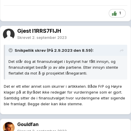
1
Gjest I1RRS7FlJH
Skrevet
2. september 2023
Snikpellik
skrev (På 2.9.2023 den 8.59):
Det står dog at finansutvalget i bystyret har fått innsyn, og
finansutvalget består jo av alle partiene. Etter innsyn stemte
flertallet da mot å gi prosjektet lånegaranti.
Det er ett eller annet som skurrer i artikkelen. Både FrP og Høyre
klager på at Byrådet ikke redegjør for vurderingene som er gjort.
Samtidig sitter de i finansutvalget hvor vurderingene etter sigende
ble framlagt. Begge deler kan ikke stemme.
Gouldfan