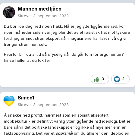
Mannen med ljåen
Skrevet
3. september 2023
Du bør roe deg ned noen hakk. Nå er jeg ytterliggående rød. For
noen måneder siden var jeg blendet av et rasistisk hat mot tyskere
fordi jeg er imot strømeksport når magasinene har lavt nivå og vi
trenger strømmen selv.
Hvorfor blir du alltid så ufyselig når du går tom for argumenter?
Innse heller at du tok feil.
3
2
Simen1
Skrevet
3. september 2023
Å snakke ned profitt, nærmest som en sosialt akseptert
mobbekultur - er definitivt vanlig ytterliggående rød ideologi. Det er
bare sånn det politiske landskapet er og ikke så mye mer enn en
faktaopplysning. Det var et
spørsmål
om du tilhører den ideologien