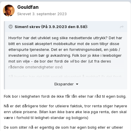
Gouldfan
Skrevet
3. september 2023
Simen1
skrev (På 3.9.2023 den 8.58):
Hvorfor har det utviklet seg slike nedsettende uttrykk? Det har
blitt en sosialt akseptert mobbekultur mot de som tilbyr disse
etterspurte tjenestene. Det er en forretningsmodell, en jobb /
investering som bør gi avkastning. Folk bor jo ikke i leieboliger
mot sin vilje - de bor der fordi de
vil
bo der (ut fra deres
rådende omstendigheter osv)
Så hvorfor har det blitt sosialt akseptert å mobbe? Er det fordi
folk tror utleiere har en alt for lett jobb, er for lønnsom, har for
Ekspander
lav risiko eller fordi vandrehistorier om dårlige utleiere sprer
seg som ild i tørt gress? Hvorfor skal folk mobbes for å skape
Folk bor i leiligheten fordi de ikke får lån eller har råd til egen bolig.
sin egen arbeidsplass og ta risiko med sparepengene sine?
Nå er det dårligere tider for utleiere faktisk, tror renta stiger høyere
enn utleie prisene. (Man kan ikke bare øke leia pga renta, den skal
være i forhold til leilighet-standar og boligpris)
De som sliter nå er egentlig de som har egen bolig eller er utleier