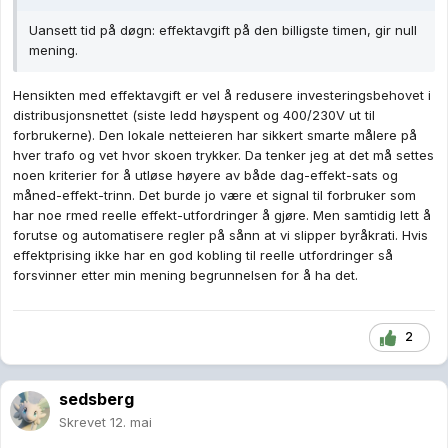
Uansett tid på døgn: effektavgift på den billigste timen, gir null
mening.
Hensikten med effektavgift er vel å redusere investeringsbehovet i
distribusjonsnettet (siste ledd høyspent og 400/230V ut til
forbrukerne). Den lokale netteieren har sikkert smarte målere på
hver trafo og vet hvor skoen trykker. Da tenker jeg at det må settes
noen kriterier for å utløse høyere av både dag-effekt-sats og
måned-effekt-trinn. Det burde jo være et signal til forbruker som
har noe rmed reelle effekt-utfordringer å gjøre. Men samtidig lett å
forutse og automatisere regler på sånn at vi slipper byråkrati. Hvis
effektprising ikke har en god kobling til reelle utfordringer så
forsvinner etter min mening begrunnelsen for å ha det.
2
sedsberg
Skrevet
12. mai