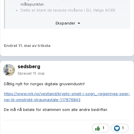
målepunkter. 
Dette er blant de laveste nivåene i EU, ifølge ACER. 
2.
Myndighetene har endret lovverket for å få fart
Ekspander
på utrullingen
I 2023 vedtok Bundestag 
Act to Relaunch the 
Endret
11. mai
av trikola
Digitalisation of the Energy Transition
, som forenkler 
kravene og skal gjøre utrullingen billigere og raskere. 
Etter lovendringen økte tempoet, og innen utgangen av 
2024 var over 1,15 millioner målere installert. 
sedsberg
Skrevet
11. mai
Dåtlig nytt for norges digitale gruveindustri!
https://www.nrk.no/vestland/krypto-smell-i-sogn_-regjeringa-seier-
nei-til-omstridd-straumavtale-1.17876843
De må nå betale for strømmen som alle andre bedrifter.
1
1