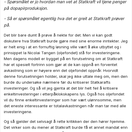
- Spørsmålet er jo hvordan man vet at Statkraft vil tjene penger
på dopapirproduksjon.
- Så er spørsmålet egentlig hva det er greit at Statkraft prøver
på.
Det blir bare dumt å prøve å nekte for det. Men vi kan godt
diskutere hva Statkraft burde gjøre med sine enorme inntekter. Jeg
er helt enig i at en fornuftig løsning ville vært å øke utbyttet og i
prinsippet la Nicolai Tangen (oljefondet) stå for investeringene.
Men dagens modell er bygget på en forutsetning om at Statkraft
har et spesielt fortrinn som gjør at de kan oppnå en forventet
avkastning som er høyere enn det oljefondet oppnår. Hvorvidt
denne forutsetningen holder, skal jeg ikke uttale meg om, men den
burde du undersøke nærmere før du kritiserer Statkarafts
investeringer. Og så vil jeg gjenta at det blir helt feil å kritisere
enkeltinvesteringer i etterpåklokskapens lys. Også hos oljefondet
vil du finne enkeltinvesteringer som har vært ulønnsomme, men
det eneste interessante er totalavkastningen når man tar med alle
investeringene.
Og så gjelder det selvsagt å rette kritikken der den hører hjemme.
Det virker som du mener at Statkraft burde få et annet mandat enn