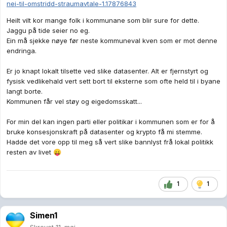
nei-til-omstridd-straumavtale-1.17876843
Heilt vilt kor mange folk i kommunane som blir sure for dette.
Jaggu på tide seier no eg.
Ein må sjekke nøye før neste kommuneval kven som er mot denne
endringa.
Er jo knapt lokalt tilsette ved slike datasenter. Alt er fjernstyrt og
fysisk vedlikehald vert sett bort til eksterne som ofte held til i byane
langt borte.
Kommunen får vel støy og eigedomsskatt...
For min del kan ingen parti eller politikar i kommunen som er for å
bruke konsesjonskraft på datasenter og krypto få mi stemme.
Hadde det vore opp til meg så vert slike bannlyst frå lokal politikk
resten av livet
😛
1
1
Simen1