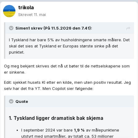
trikola
Skrevet
11. mai
Simen1
skrev (På 11.5.2026 den 7.41):
I Tyskland har bare 5% av husholdningene smarte målere. Det
skal det sies at Tyskland er Europas største sinke på det
punktet.
Og meg bekjent skrives det nå ut bøter til de nettselskapene som
er sinkene.
Edit: sjekket husets KI etter en kilde, men uten positiv resultat. Jeg
selv har det fra YT. Men Copilot sier følgende:
Quote
1.
Tyskland ligger dramatisk bak skjema
I september 2024 var bare 
1,9 %
 av målepunktene 
utstyrt med smartmåler, av totalt ca. 53 millioner 