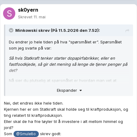
sk0yern
Skrevet
11. mai
Minkowski
skrev (På 11.5.2026 den 7.52):
Du endrer jo hele tiden på hva "spørsmålet er". Spørsmålet
som jeg svarte på var:
Så hvis Statkraft tenker starter dopapirfabrikker, eller en
fastfoodkjede, så gir det mening så lenge de tjener penger på
det?
Nå sier du plutselig at spørsmålet er hvordan man vet at
Statkraft vil tjene penger på dopapirproduksjon. Det er et helt
Ekspander
annet spørsmål, og for øvrig et ganske lite relevant spørsmål.
Det du vil frem til later til å være at du ikke tror at Statkraft kan
Nei, det endres ikke hele tiden.
tjene penger på dopapir i det hele tatt, men tvert imot vil tape
Kjernen her er om Statkraft skal holde seg til kraftproduksjon, og
penger på det. Det gjør ditt opprinnelige spørsmål totalt
ting relatert til kraftproduksjon.
irrelevant, for der legger du til grunn at de tjener penger.
Eller skal de ha frie tøyler til å investere i alt mellom himmel og
jord?
Som
skrev godt:
@Smule8o