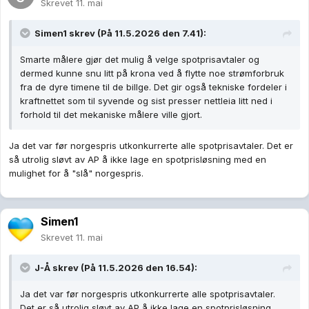
Skrevet
11. mai
Simen1
skrev (På 11.5.2026 den 7.41):
Smarte målere gjør det mulig å velge spotprisavtaler og
dermed kunne snu litt på krona ved å flytte noe strømforbruk
fra de dyre timene til de billge. Det gir også tekniske fordeler i
kraftnettet som til syvende og sist presser nettleia litt ned i
forhold til det mekaniske målere ville gjort.
Ja det var før norgespris utkonkurrerte alle spotprisavtaler. Det er
så utrolig sløvt av AP å ikke lage en spotprisløsning med en
mulighet for å "slå" norgespris.
Simen1
Skrevet
11. mai
J-Å
skrev (På 11.5.2026 den 16.54):
Ja det var før norgespris utkonkurrerte alle spotprisavtaler.
Det er så utrolig sløvt av AP å ikke lage en spotprisløsning