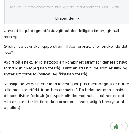
Bonus: La effektavgiften kun gjelde i tidsrommet 07:00-22:00
så man kan lade elbilen raskt i lavtrafikktimene på natta.
Ekspander
Uansett tid på døgn: effektavgift på den billigste timen, gir null
mening.
Ønsker de at vi skal kjøpe strøm, flytte forbruk, eller ønsker de det
ikke?
Avgift på effekt, er jo nettopp en kombinert straff for generelt høyt
forbruk (hvilket jeg kan forstå), samt en straff til de som er flink og
flytter sitt forbruk (hvilket jeg
ikke
kan forstå).
Kanskje de 25% timene med lavest spot-pris hvert døgn ikke burde
telle med for effekt-trinn-bestemmelse? Da belønner man omsider
de som flytter forbruk (og typisk blir det mot natt — så her er det
noe økt fare for litt flere dødsbranner — vanskelig å hensynta alt
og alle...)
1