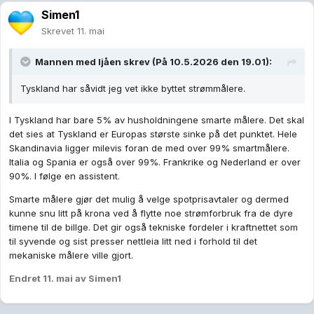
Simen1
Skrevet
11. mai
Mannen med ljåen
skrev (På 10.5.2026 den 19.01):
Tyskland har såvidt jeg vet ikke byttet strømmålere.
I Tyskland har bare 5% av husholdningene smarte målere. Det skal
det sies at Tyskland er Europas største sinke på det punktet. Hele
Skandinavia ligger milevis foran de med over 99% smartmålere.
Italia og Spania er også over 99%. Frankrike og Nederland er over
90%. I følge en assistent.
Smarte målere gjør det mulig å velge spotprisavtaler og dermed
kunne snu litt på krona ved å flytte noe strømforbruk fra de dyre
timene til de billge. Det gir også tekniske fordeler i kraftnettet som
til syvende og sist presser nettleia litt ned i forhold til det
mekaniske målere ville gjort.
Endret
11. mai
av Simen1