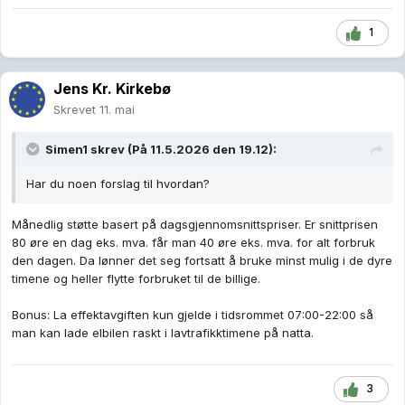
1
Jens Kr. Kirkebø
Skrevet
11. mai
Simen1
skrev (På 11.5.2026 den 19.12):
Har du noen forslag til hvordan?
Månedlig støtte basert på dagsgjennomsnittspriser. Er snittprisen
80 øre en dag eks. mva. får man 40 øre eks. mva. for alt forbruk
den dagen. Da lønner det seg fortsatt å bruke minst mulig i de dyre
timene og heller flytte forbruket til de billige.
Bonus: La effektavgiften kun gjelde i tidsrommet 07:00-22:00 så
man kan lade elbilen raskt i lavtrafikktimene på natta.
3