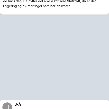
de har i dag. Da nytter det ikke å kritisere Statkraft, da er det
regjering og ev. stortinget som har ansvaret.
J-Å