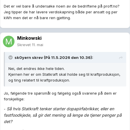
Det er vel bare å undersøke noen av de bedriftene på proff.no?
Jeg tipper de har lavere verdiskapning både per ansatt og per
kWh men det er nå bare ren gjetting.
Minkowski
Skrevet
11. mai
sk0yern
skrev (På 11.5.2026 den 10.36):
Nei, det endres ikke hele tiden.
Kjernen her er om Statkraft skal holde seg til kraftproduksjon,
og ting relatert til kraftproduksjon.
Jo, følgende tre spørsmål og følgelig også svarene på dem er
forskjellige:
Så hvis Statkraft tenker starter dopapirfabrikker, eller en
-
fastfoodkjede, så gir det mening så lenge de tjener penger på
det?