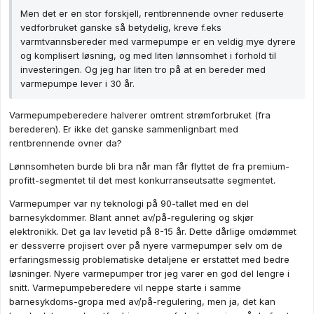
Men det er en stor forskjell, rentbrennende ovner reduserte
vedforbruket ganske så betydelig, kreve f.eks
varmtvannsbereder med varmepumpe er en veldig mye dyrere
og komplisert løsning, og med liten lønnsomhet i forhold til
investeringen. Og jeg har liten tro på at en bereder med
varmepumpe lever i 30 år.
Varmepumpeberedere halverer omtrent strømforbruket (fra
berederen). Er ikke det ganske sammenlignbart med
rentbrennende ovner da?
Lønnsomheten burde bli bra når man får flyttet de fra premium-
profitt-segmentet til det mest konkurranseutsatte segmentet.
Varmepumper var ny teknologi på 90-tallet med en del
barnesykdommer. Blant annet av/på-regulering og skjør
elektronikk. Det ga lav levetid på 8-15 år. Dette dårlige omdømmet
er dessverre projisert over på nyere varmepumper selv om de
erfaringsmessig problematiske detaljene er erstattet med bedre
løsninger. Nyere varmepumper tror jeg varer en god del lengre i
snitt. Varmepumpeberedere vil neppe starte i samme
barnesykdoms-gropa med av/på-regulering, men ja, det kan