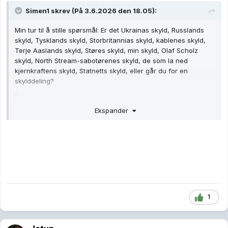
Simen1
skrev (På 3.6.2026 den 18.05):
Min tur til å stille spørsmål: Er det Ukrainas skyld, Russlands
skyld, Tysklands skyld, Storbritannias skyld, kablenes skyld,
Terje Aaslands skyld, Støres skyld, min skyld,
Olaf Scholz
skyld, North Stream-sabotørenes skyld, de som la ned
kjernkraftens skyld, Statnetts skyld, eller går du for en
skylddeling?
Sitat
Ekspander
For i går var Ukraina årsaken,ikke kablene.
Jasså? Har du kilder på dette eller er det også noe du finner
på i farta?
1