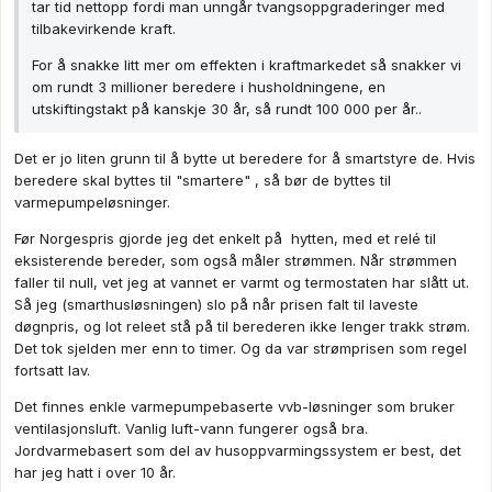
tar tid nettopp fordi man unngår tvangsoppgraderinger med
tilbakevirkende kraft.
For å snakke litt mer om effekten i kraftmarkedet så snakker vi
om rundt 3 millioner beredere i husholdningene, en
utskiftingstakt på kanskje 30 år, så rundt 100 000 per år..
Det er jo liten grunn til å bytte ut beredere for å smartstyre de. Hvis
beredere skal byttes til "smartere" , så bør de byttes til
varmepumpeløsninger.
Før Norgespris gjorde jeg det enkelt på hytten, med et relé til
eksisterende bereder, som også måler strømmen. Når strømmen
faller til null, vet jeg at vannet er varmt og termostaten har slått ut.
Så jeg (smarthusløsningen) slo på når prisen falt til laveste
døgnpris, og lot releet stå på til berederen ikke lenger trakk strøm.
Det tok sjelden mer enn to timer. Og da var strømprisen som regel
fortsatt lav.
Det finnes enkle varmepumpebaserte vvb-løsninger som bruker
ventilasjonsluft. Vanlig luft-vann fungerer også bra.
Jordvarmebasert som del av husoppvarmingssystem er best, det
har jeg hatt i over 10 år.