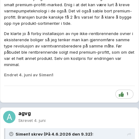
smalt premium-profitt-marked. Enig i at det kan være lurt å kreve
varmepumpeteknologi i de også. Det vil også sable bort premium-
profitt. Bransjen burde kanskje få 2 års varsel for å klare å bygge
opp nye produkt-sortimenter i tide.
De klarte jo å forby installasjon av nye ikke-rentbrennende ovner i
eksisterende boliger så jeg tenker man kan gjennomføre samme
type revolusjon av varmtvannsberedere på samme måte. Før
påbudet ble rentbrennende solgt med premium-profitt, som om det
var et helt annet produkt. Selv om kostpris for endringen var
minimal.
Endret
4. juni
av Simen1
1
agvg
Skrevet
4. juni
Simen1
skrev (På 4.6.2026 den 9.32):