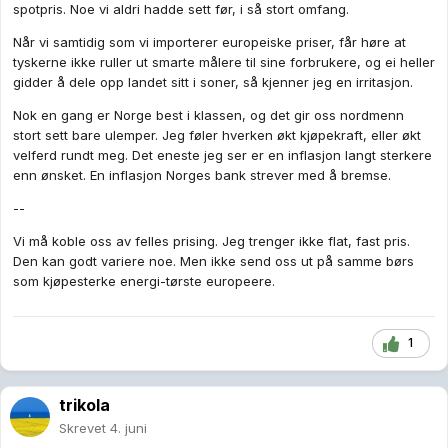
døgnet (slik f.eks noen kjernekraftilhengere hevder). Det er
spotpris. Noe vi aldri hadde sett før, i så stort omfang.
ønskelig med forbruk som står i stil til produksjonen og når
Når vi samtidig som vi importerer europeiske priser, får høre at
deler av produksjonen styres av vind og sol så gjør det også
tyskerne ikke ruller ut smarte målere til sine forbrukere, og ei heller
at vi ønsker
variabelt
forbruk gjennom døgnet og fra dag til
gidder å dele opp landet sitt i soner, så kjenner jeg en irritasjon.
dag. Prisene signaliserer hva som ønskes av markedet. Da bør
ikke staten gå inn å blokkere det signalet. Markeds-signalet er
Nok en gang er Norge best i klassen, og det gir oss nordmenn
der for en grunn.
stort sett bare ulemper. Jeg føler hverken økt kjøpekraft, eller økt
velferd rundt meg. Det eneste jeg ser er en inflasjon langt sterkere
enn ønsket. En inflasjon Norges bank strever med å bremse.
--
Vi må koble oss av felles prising. Jeg trenger ikke flat, fast pris.
Den kan godt variere noe. Men ikke send oss ut på samme børs
som kjøpesterke energi-tørste europeere.
1
trikola
Skrevet
4. juni