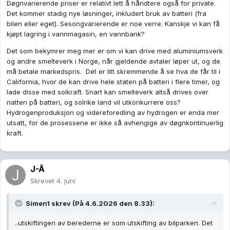
Døgnvarierende priser er relativt lett å håndtere også for private.
Det kommer stadig nye løsninger, inkludert bruk av batteri (fra
bilen eller eget). Sesongvarierende er noe verre. Kanskje vi kan få
kjøpt lagring i vannmagasin, en vannbank?
Det som bekymrer meg mer er om vi kan drive med aluminiumsverk
og andre smelteverk i Norge, når gjeldende avtaler løper ut, og de
må betale markedspris. Det er litt skremmende å se hva de får til i
California, hvor de kan drive hele staten på batteri i flere timer, og
lade disse med solkraft. Snart kan smelteverk altså drives over
natten på batteri, og solrike land vil utkonkurrere oss?
Hydrogenproduksjon og videreforedling av hydrogen er enda mer
utsatt, for de prosessene er ikke så avhengige av døgnkontinuerlig
kraft.
J-Å
Skrevet
4. juni
Simen1
skrev (På 4.6.2026 den 8.33):
..utskiftingen av berederne er som utskifting av bilparken. Det