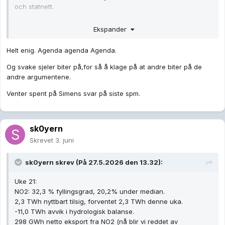
och statnett.
Ekspander
Helt enig. Agenda agenda Agenda.
Og svake sjeler biter på,for så å klage på at andre biter på de
andre argumentene.
Venter spent på Simens svar på siste spm.
sk0yern
Skrevet
3. juni
sk0yern
skrev (På 27.5.2026 den 13.32):
Uke 21:
NO2: 32,3 % fyllingsgrad, 20,2% under median.
2,3 TWh nyttbart tilsig, forventet 2,3 TWh denne uka.
-11,0 TWh avvik i hydrologisk balanse.
298 GWh netto eksport fra NO2 (nå blir vi reddet av