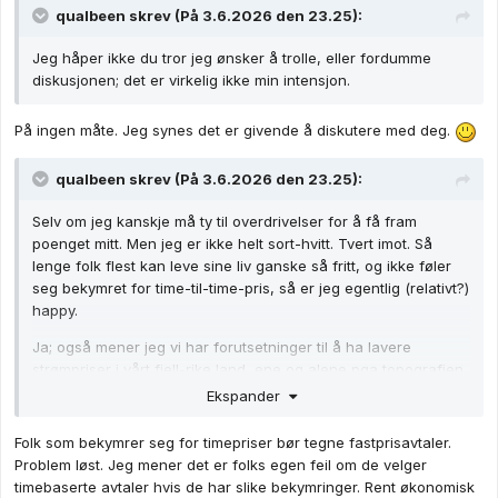
qualbeen
skrev (På 3.6.2026 den 23.25):
Jeg håper ikke du tror jeg ønsker å trolle, eller fordumme
diskusjonen; det er virkelig ikke min intensjon.
På ingen måte. Jeg synes det er givende å diskutere med deg.
qualbeen
skrev (På 3.6.2026 den 23.25):
Selv om jeg kanskje må ty til overdrivelser for å få fram
poenget mitt. Men jeg er ikke helt sort-hvitt. Tvert imot. Så
lenge folk flest kan leve sine liv ganske så fritt, og ikke føler
seg bekymret for time-til-time-pris, så er jeg egentlig (relativt?)
happy.
Ja; også mener jeg vi har forutsetninger til å ha lavere
strømpriser i vårt fjell-rike land, ene og alene pga topografien
som gir rikelig med nedbør og gratis potensiell energi.
Ekspander
Folk som bekymrer seg for timepriser bør tegne fastprisavtaler.
Problem løst. Jeg mener det er folks egen feil om de velger
timebaserte avtaler hvis de har slike bekymringer. Rent økonomisk