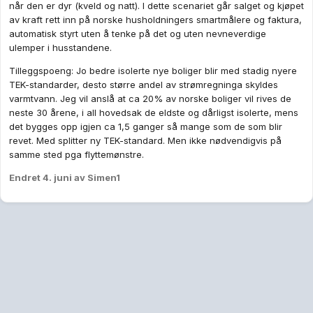
når den er dyr (kveld og natt). I dette scenariet går salget og kjøpet
av kraft rett inn på norske husholdningers smartmålere og faktura,
automatisk styrt uten å tenke på det og uten nevneverdige
ulemper i husstandene.
Tilleggspoeng: Jo bedre isolerte nye boliger blir med stadig nyere
TEK-standarder, desto større andel av strømregninga skyldes
varmtvann. Jeg vil anslå at ca 20% av norske boliger vil rives de
neste 30 årene, i all hovedsak de eldste og dårligst isolerte, mens
det bygges opp igjen ca 1,5 ganger så mange som de som blir
revet. Med splitter ny TEK-standard. Men ikke nødvendigvis på
samme sted pga flyttemønstre.
Endret
4. juni
av Simen1