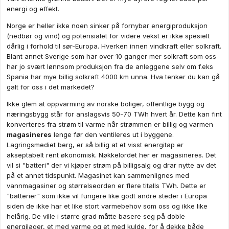
energi og effekt.
Norge er heller ikke noen sinker på fornybar energiproduksjon
(nedbør og vind) og potensialet for videre vekst er ikke spesielt
dårlig i forhold til sør-Europa. Hverken innen vindkraft eller solkraft.
Blant annet Sverige som har over 10 ganger mer solkraft som oss
har jo svært lønnsom produksjon fra de anleggene selv om f.eks
Spania har mye billig solkraft 4000 km unna. Hva tenker du kan gå
galt for oss i det markedet?
Ikke glem at oppvarming av norske boliger, offentlige bygg og
næringsbygg står for anslagsvis 50-70 TWh hvert år. Dette kan fint
konverteres fra strøm til varme når strømmen er billig og varmen
magasineres
lenge før den ventileres ut i byggene.
Lagringsmediet berg, er så billig at et visst energitap er
akseptabelt rent økonomisk. Nøkkelordet her er magasineres. Det
vil si "batteri" der vi kjøper strøm på billigsalg og drar nytte av det
på et annet tidspunkt. Magasinet kan sammenlignes med
vannmagasiner og størrelseorden er flere titalls TWh. Dette er
"batterier" som ikke vil fungere like godt andre steder i Europa
siden de ikke har et like stort varmebehov som oss og ikke like
helårig. De ville i større grad måtte basere seg på doble
energilager, et med varme og et med kulde, for å dekke både