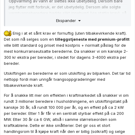
Oppvarming av vann er slettes ikke ubetydelig. Dersom bare
jeg flytter mitt forbruk, er det ubetydelig. Dersom alle solgte
varmtvannsberedere hadde slikt innebygd (via statlig krav), så
ville vi kanskje begynt å se en liten effekt etter ~5 år, og etter
Ekspander
30 år ville tilnærmet alle ha blitt smarte. (Ting tar tid!)
Enig i at et sånt krav er fornuftig (uten tilbakevirkende kraft).
Det som nå selges som en
tilleggstjeneste med premium-profitt
ville blitt standard og priset med kostpris + normalt påslag for de
mest konkurranseutsatte berederne. Da snakker vi om kanskje 2-
300 kr ekstra per bereder, i stedet for dagens 3-4000 ekstra per
bereder.
Utskiftingen av berederne er som utskifting av bilparken. Det tar tid
nettopp fordi man unngår tvangsoppgraderinger med
tilbakevirkende kraft.
For å snakke litt mer om effekten i kraftmarkedet så snakker vi om
rundt 3 millioner beredere i husholdningene, en utskiftingstakt på
kanskje 30 år, så rundt 100 000 per år, og en effekt på ca 2 kW
per bereder. Etter 1 år får vi en sentralt styrbar effekt på ca 200
MW. Etter 30 år ca 6 GW, altså i samme størrelseorden som
kraftkablene. Dette er ikke småtterier. Det gir oss et stort
handlingsrom til å kjøpe kraft når den er billig (solkraft) og selge