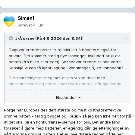
Simen1
Skrevet
4. juni
J-Å
skrev (På 4.6.2026 den 8.34):
Døgnvarierende priser er relativt lett å håndtere også for
private. Det kommer stadig nye løsninger, inkludert bruk av
batteri (fra bilen eller eget). Sesongvarierende er noe verre.
Kanskje vi kan få kjøpt lagring i vannmagasin, en vannbank?
Det som bekymrer meg mer er om vi kan drive med
aluminiumsverk og andre smelteverk i Norge, når gjeldende
avtaler løper ut, og de må betale markedspris. Det er litt
skremmende å se hva de får til i California, hvor de kan drive
Ekspander
hele staten på batteri i flere timer, og lade disse med solkraft.
Snart kan smelteverk altså drives over natten på batteri, og
Norge har Europas desidert største og mest kostnadseffektive
solrike land vil utkonkurrere oss? Hydrogenproduksjon og
grønne batteri - ferdig bygget og i bruk - så jeg kan ikke helt forstå
videreforedling av hydrogen er enda mer utsatt, for de
at det skal bli en konkurranse-ulempe for oss. Det andre land
prosessene er ikke så avhengige av døgnkontinuerlig kraft.
forsøker å gjøre med batterier, er egentlig dårlige etterligninger av
vårt enorme grønne batteri. Det er mye dyrere regnet både per