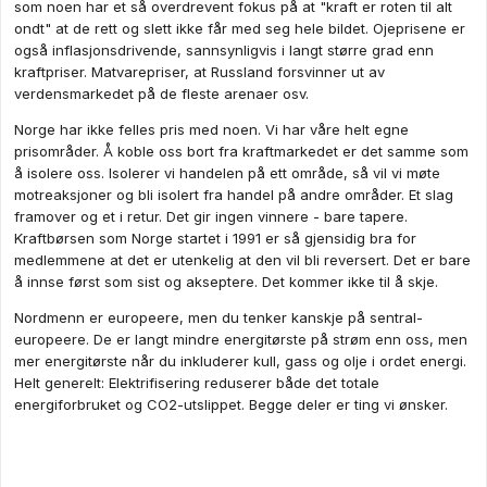
som noen har et så overdrevent fokus på at "kraft er roten til alt
ondt" at de rett og slett ikke får med seg hele bildet. Ojeprisene er
også inflasjonsdrivende, sannsynligvis i langt større grad enn
kraftpriser. Matvarepriser, at Russland forsvinner ut av
verdensmarkedet på de fleste arenaer osv.
Norge har ikke felles pris med noen. Vi har våre helt egne
prisområder. Å koble oss bort fra kraftmarkedet er det samme som
å isolere oss. Isolerer vi handelen på ett område, så vil vi møte
motreaksjoner og bli isolert fra handel på andre områder. Et slag
framover og et i retur. Det gir ingen vinnere - bare tapere.
Kraftbørsen som Norge startet i 1991 er så gjensidig bra for
medlemmene at det er utenkelig at den vil bli reversert. Det er bare
å innse først som sist og akseptere. Det kommer ikke til å skje.
Nordmenn er europeere, men du tenker kanskje på sentral-
europeere. De er langt mindre energitørste på strøm enn oss, men
mer energitørste når du inkluderer kull, gass og olje i ordet energi.
Helt generelt: Elektrifisering reduserer både det totale
energiforbruket og CO2-utslippet. Begge deler er ting vi ønsker.