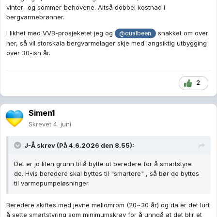
vinter- og sommer-behovene. Altså dobbel kostnad i
bergvarmebrønner.
I likhet med VVB-prosjeketet jeg og
snakket om over
@qualbeen
her, så vil storskala bergvarmelager skje med langsiktig utbygging
over 30-ish år.
2
Simen1
Skrevet
4. juni
J-Å
skrev (På 4.6.2026 den 8.55):
Det er jo liten grunn til å bytte ut beredere for å smartstyre
de. Hvis beredere skal byttes til "smartere" , så bør de byttes
til varmepumpeløsninger.
Beredere skiftes med jevne mellomrom (20~30 år) og da er det lurt
å sette smartstyring som minimumskrav for å unngå at det blir et