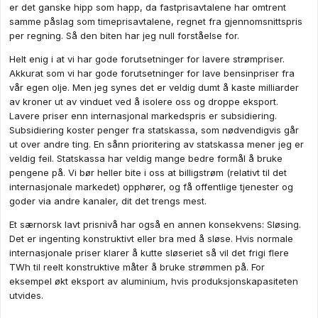
er det ganske hipp som happ, da fastprisavtalene har omtrent
samme påslag som timeprisavtalene, regnet fra gjennomsnittspris
per regning. Så den biten har jeg null forståelse for.
Helt enig i at vi har gode forutsetninger for lavere strømpriser.
Akkurat som vi har gode forutsetninger for lave bensinpriser fra
vår egen olje. Men jeg synes det er veldig dumt å kaste milliarder
av kroner ut av vinduet ved å isolere oss og droppe eksport.
Lavere priser enn internasjonal markedspris er subsidiering.
Subsidiering koster penger fra statskassa, som nødvendigvis går
ut over andre ting. En sånn prioritering av statskassa mener jeg er
veldig feil. Statskassa har veldig mange bedre formål å bruke
pengene på. Vi bør heller bite i oss at billigstrøm (relativt til det
internasjonale markedet) opphører, og få offentlige tjenester og
goder via andre kanaler, dit det trengs mest.
Et særnorsk lavt prisnivå har også en annen konsekvens: Sløsing.
Det er ingenting konstruktivt eller bra med å sløse. Hvis normale
internasjonale priser klarer å kutte sløseriet så vil det frigi flere
TWh til reelt konstruktive måter å bruke strømmen på. For
eksempel økt eksport av aluminium, hvis produksjonskapasiteten
utvides.