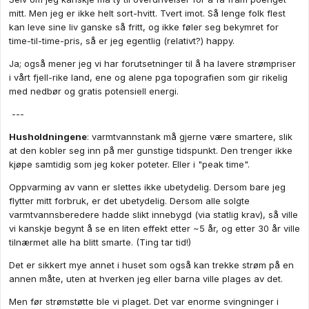
mitt. Men jeg er ikke helt sort-hvitt. Tvert imot. Så lenge folk flest
gjerne på mer enn 1 time. Å konstruere tullecenarier for å så
kan leve sine liv ganske så fritt, og ikke føler seg bekymret for
"got you" kalles en stråmmann.
time-til-time-pris, så er jeg egentlig (relativt?) happy.
Det samme gjelder spissformuleringen om at vi avventer alle
Ja; også mener jeg vi har forutsetninger til å ha lavere strømpriser
tiltak inntil det faktisk blir helt mørkt. Det er selvsagt også bare
i vårt fjell-rike land, ene og alene pga topografien som gir rikelig
tull.
med nedbør og gratis potensiell energi.
Skepsisen du uthevet er forsåvidt grei og noe nettselskapene
---
må kunne undersøke. Mulig Elvia eller andre allerede har
undersøkt for alt jeg vet. Men en ting du ser ut å ignorere er at
Husholdningene
: varmtvannstank må gjerne være smartere, slik
det er
ønskelig
med forbruks-topper - så lenge de skjer på
at den kobler seg inn på mer gunstige tidspunkt. Den trenger ikke
riktig tidspunkt og er passe høye. Det er ønskelig å ha disse
kjøpe samtidig som jeg koker poteter. Eller i "peak time".
f.eks når det er overskudd av solkraft og import av billig strøm.
Det er jo akkurat den "viljen" som ligger bak de lave prisene
Oppvarming av vann er slettes ikke ubetydelig. Dersom bare jeg
når prisen dipper ned. Tilsvarende vil man framprovosere et
flytter mitt forbruk, er det ubetydelig. Dersom alle solgte
fall i forbruket når prisene er på topp.
varmtvannsberedere hadde slikt innebygd (via statlig krav), så ville
vi kanskje begynt å se en liten effekt etter ~5 år, og etter 30 år ville
Disse prissignalene sier noe om hva markedet (produsenter,
tilnærmet alle ha blitt smarte. (Ting tar tid!)
nettselskaper, industrikunder, husholdninger etc) ønsker. Når
prisene varierer ønsker man at forbruket legges om i liten eller
Det er sikkert mye annet i huset som også kan trekke strøm på en
større grad i takt med variasjonene.
annen måte, uten at hverken jeg eller barna ville plages av det.
Det er faktisk
ikke
ønskelig med et flatt forbruk gjennom
Men før strømstøtte ble vi plaget. Det var enorme svingninger i