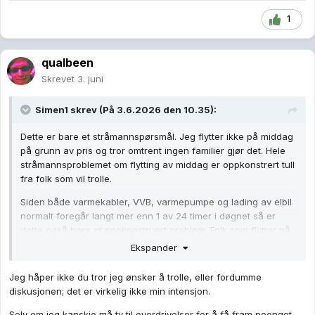
1
qualbeen
Skrevet
3. juni
Simen1
skrev (På 3.6.2026 den 10.35):
Dette er bare et stråmannspørsmål. Jeg flytter ikke på middag
på grunn av pris og tror omtrent ingen familier gjør det. Hele
stråmannsproblemet om flytting av middag er oppkonstrert tull
fra folk som vil trolle.
Siden både varmekabler, VVB, varmepumpe og lading av elbil
normalt foregår langt mer enn 1 av 24 timer i døgnet så er
dette også bare et oppkonstruert problem. Folk som flytter på
denne typen forbruk, gjør det spredt utover et spekter av
Ekspander
timer, ikke kun døgnets billigste time. F.eks har vi ofte prisfall
på dagtid når folk vanligvis har bilen sin på jobb, og de fleste
Jeg håper ikke du tror jeg ønsker å trolle, eller fordumme
lader vanligvis bilem hjemme. F.eks i tidsrommet 18-06 eller
diskusjonen; det er virkelig ikke min intensjon.
noe sånt. Det samme med VVB. Folk dusjer ikke på vilkårlige
Selv om jeg kanskje må ty til overdrivelser for å få fram poenget
tidspunkt på døgnet og når den først slåes på så står den