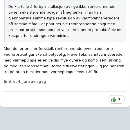
De klarte jo å forby installasjon av nye ikke-rentbrennende
ovner i eksisterende boliger så jeg tenker man kan
gjennomføre samme type revolusjon av varmtvannsberedere
på samme måte. Før påbudet ble rentbrennende solgt med
premium-profitt, som om det var et helt annet produkt. Selv om
kostpris for endringen var minimal.
Men det er en stor forskjell, rentbrennende ovner reduserte
vedforbruket ganske så betydelig, kreve f.eks varmtvannsbereder
med varmepumpe er en veldig mye dyrere og komplisert løsning,
og med liten lønnsomhet i forhold til investeringen. Og jeg har liten
tro på at en bereder med varmepumpe lever i 30 år.
Endret
4. juni
av agvg
1