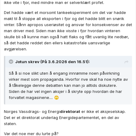
ikke vite i fjor, med mindre man er selverklært profet.
Det hadde vært et morsomt tankeeksperiment om det var hadde
makt til å stoppe all eksporten i fjor og det hadde blitt en snørik
vinter. Sånn apropos useriøsitet og ansvar for konsekvenser av det
man driver med. Siden man ikke visste i fjor hvordan vinteren
skulle bli så kunne man også hatt flaks og fått uvanlig lite nedbør,
så det hadde reddet den ellers katastrofale uansvarlige
avgjørelsen.
Jotun
skrev (På 3.6.2026 den 16.51):
Så å si noe slikt uten å engang innrømme noen påvirkning
virker mest som propaganda. Hvorfor nve skal ha noe nytte av
å tåkelegge denne debatten kan man jo alltids diskutere.
Siden de har vel ingen aksjer i å skryte opp hvordan de har
forvaltet magasinene....
🙄
Norges Vassdrags- og Energi
direktorat
er ikke et aksjeselskap.
Det er et direktorat underlag Energidepartementet, en del av
staten.
Var det noe mer du lurte på?