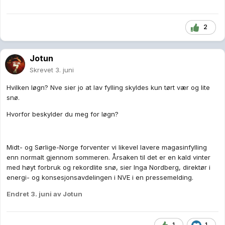
2
Jotun
Skrevet
3. juni
Hvilken løgn? Nve sier jo at lav fylling skyldes kun tørt vær og lite
snø.
Hvorfor beskylder du meg for løgn?
Midt- og Sørlige-Norge forventer vi likevel lavere magasinfylling
enn normalt gjennom sommeren. Årsaken til det er en kald vinter
med høyt forbruk og rekordlite snø, sier Inga Nordberg, direktør i
energi- og konsesjonsavdelingen i NVE i en pressemelding.
Endret
3. juni
av Jotun
1
1