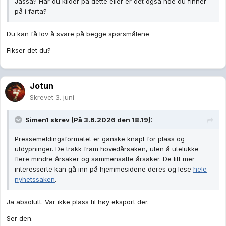
Jasså? Har du kilder på dette eller er det også noe du finner
på i farta?
Du kan få lov å svare på begge spørsmålene
Fikser det du?
Jotun
Skrevet
3. juni
Simen1
skrev (På 3.6.2026 den 18.19):
Pressemeldingsformatet er ganske knapt for plass og
utdypninger. De trakk fram hovedårsaken, uten å utelukke
flere mindre årsaker og sammensatte årsaker. De litt mer
interesserte kan gå inn på hjemmesidene deres og lese
hele
nyhetssaken
.
Ja absolutt. Var ikke plass til høy eksport der.
Ser den.