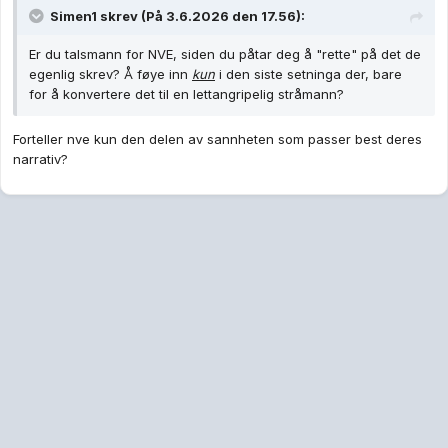
Simen1
skrev (På 3.6.2026 den 17.56):
Er du talsmann for NVE, siden du påtar deg å "rette" på det de
egenlig skrev? Å føye inn
kun
i den siste setninga der, bare
for å konvertere det til en lettangripelig stråmann?
Forteller nve kun den delen av sannheten som passer best deres
narrativ?