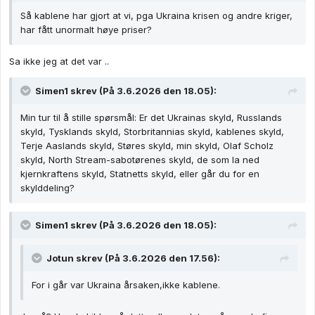
Så kablene har gjort at vi, pga Ukraina krisen og andre kriger,
har fått unormalt høye priser?
Sa ikke jeg at det var ..
Simen1
skrev (På 3.6.2026 den 18.05):
Min tur til å stille spørsmål: Er det Ukrainas skyld, Russlands
skyld, Tysklands skyld, Storbritannias skyld, kablenes skyld,
Terje Aaslands skyld, Støres skyld, min skyld,
Olaf Scholz
skyld, North Stream-sabotørenes skyld, de som la ned
kjernkraftens skyld, Statnetts skyld, eller går du for en
skylddeling?
Simen1
skrev (På 3.6.2026 den 18.05):
Jotun
skrev (På 3.6.2026 den 17.56):
For i går var Ukraina årsaken,ikke kablene.