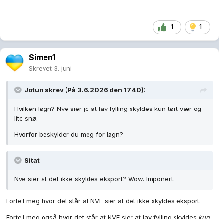
1
1
Simen1
Skrevet
3. juni
Jotun
skrev (På 3.6.2026 den 17.40):
Hvilken løgn? Nve sier jo at lav fylling skyldes kun tørt vær og
lite snø.
Hvorfor beskylder du meg for løgn?
Sitat
Nve sier at det ikke skyldes eksport? Wow. Imponert.
Fortell meg hvor det står at NVE sier at det ikke skyldes eksport.
Fortell meg også hvor det står at NVE sier at lav fylling skyldes
kun