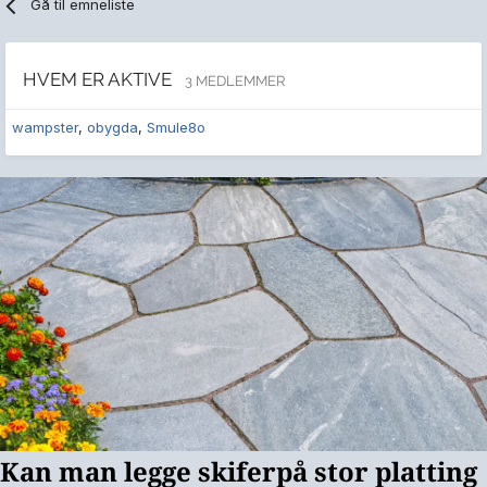
Gå til emneliste
HVEM ER AKTIVE
3 MEDLEMMER
wampster
obygda
Smule8o