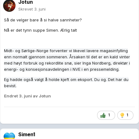
Jotun
Skrevet
3. juni
Så de velger bare å si halve sannheter?
Nå er det tynn suppe Simen. Ærlig talt
Midt
- og Sørlige-Norge forventer vi likevel lavere magasinfylling
enn normalt gjennom
sommeren. Årsaken til det er en kald
vinter
med høyt forbruk og rekordlite snø, sier
Inga Nordberg, direktør i
energi- og konsesjonsavdelingen i NVE i en pressemelding.
Eg hadde også valgt å holde kjeft om eksport. Du og. Det har du
bevist.
Endret
3. juni
av Jotun
1
1
Simen1