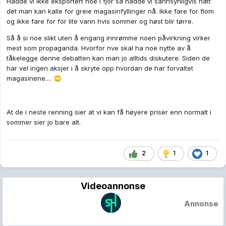
Hadde vi ikke eksportert noe i fjor så hadde vi sannsynligvis hatt
det man kan kalle for greie magasinfyllinger nå. Ikke fare for flom
NVE understreker at de ikke er bekymret for energiknapphet til
og ikke fare for for lite vann hvis sommer og høst blir tørre.
vinteren. Det er jo greit å vite for de som har bekymret seg om
nettopp det.
Så å si noe slikt uten å engang innrømme noen påvirkning virker
mest som propaganda. Hvorfor nve skal ha noe nytte av å
NVE sier at kan få høyere kraftpriser enn normalt i sommer.
tåkelegge denne debatten kan man jo alltids diskutere. Siden de
Det er jo greit å vite for de som sier at høye priser alltid
har vel ingen aksjer i å skryte opp hvordan de har forvaltet
kommer når vi bruker mest strøm her i kalde og mørke Norge.
magasinene....
🙄
Bare for å kaste meg inn før propagandamaskineriet til
Nettavisen reformulerer dette til
et nært forestående
armageddon
.
At de i neste renning sier at vi kan få høyere priser enn normalt i
sommer sier jo bare alt.
2
1
1
Videoannonse
Annonse