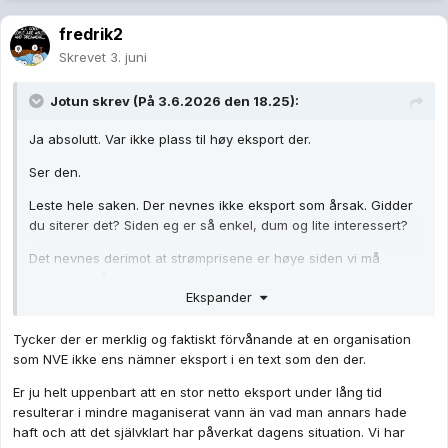
fredrik2
Skrevet
3. juni
Jotun
skrev (På 3.6.2026 den 18.25):
Ja absolutt. Var ikke plass til høy eksport der.
Ser den.
Leste hele saken. Der nevnes ikke eksport som årsak. Gidder
du siterer det? Siden eg er så enkel, dum og lite interessert?
Det nevnes derimot at strømprisene er høye siden vi må
importere så mye.
Ekspander
🤔
Tycker der er merklig og faktiskt förvånande at en organisation
som NVE ikke ens nämner eksport i en text som den der.
Er ju helt uppenbart att en stor netto eksport under lång tid
resulterar i mindre maganiserat vann än vad man annars hade
haft och att det självklart har påverkat dagens situation. Vi har