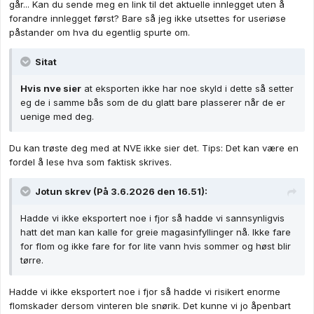
går... Kan du sende meg en link til det aktuelle innlegget uten å
forandre innlegget først? Bare så jeg ikke utsettes for useriøse
påstander om hva du egentlig spurte om.
Sitat
Hvis nve sier
at eksporten ikke har noe skyld i dette så setter
eg de i samme bås som de du glatt bare plasserer når de er
uenige med deg.
Du kan trøste deg med at NVE ikke sier det. Tips: Det kan være en
fordel å lese hva som faktisk skrives.
Jotun
skrev (På 3.6.2026 den 16.51):
Hadde vi ikke eksportert noe i fjor så hadde vi sannsynligvis
hatt det man kan kalle for greie magasinfyllinger nå. Ikke fare
for flom og ikke fare for for lite vann hvis sommer og høst blir
tørre.
Hadde vi ikke eksportert noe i fjor så hadde vi risikert enorme
flomskader dersom vinteren ble snørik. Det kunne vi jo åpenbart