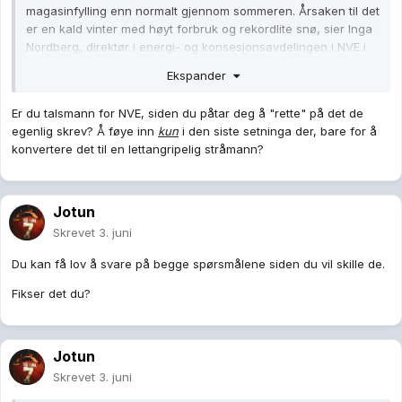
magasinfylling enn normalt gjennom
sommeren. Årsaken til det
er en kald
vinter med høyt forbruk og rekordlite snø, sier
Inga
Nordberg, direktør i energi- og konsesjonsavdelingen i NVE i
en pressemelding.
Ekspander
Er du talsmann for NVE, siden du påtar deg å "rette" på det de
egenlig skrev? Å føye inn
kun
i den siste setninga der, bare for å
konvertere det til en lettangripelig stråmann?
Jotun
Skrevet
3. juni
Du kan få lov å svare på begge spørsmålene siden du vil skille de.
Fikser det du?
Jotun
Skrevet
3. juni