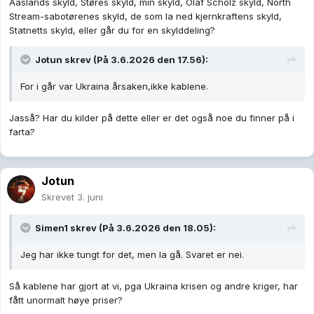
Aaslands skyld, Støres skyld, min skyld,
Olaf Scholz
skyld, North
Stream-sabotørenes skyld, de som la ned kjernkraftens skyld,
Statnetts skyld, eller går du for en skylddeling?
Jotun
skrev (På 3.6.2026 den 17.56):
For i går var Ukraina årsaken,ikke kablene.
Jasså? Har du kilder på dette eller er det også noe du finner på i
farta?
Jotun
Skrevet
3. juni
Simen1
skrev (På 3.6.2026 den 18.05):
Jeg har ikke tungt for det, men la gå. Svaret er nei.
Så kablene har gjort at vi, pga Ukraina krisen og andre kriger, har
fått unormalt høye priser?