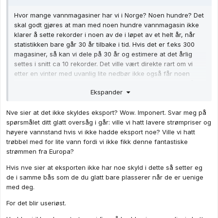
Hvor mange vannmagasiner har vi i Norge? Noen hundre? Det
skal godt gjøres at man med noen hundre vannmagasin ikke
klarer å sette rekorder i noen av de i løpet av et helt år, når
statistikken bare går 30 år tilbake i tid. Hvis det er f.eks 300
magasiner, så kan vi dele på 30 år og estimere at det årlig
settes i snitt ca 10 rekorder. Det ville vært direkte rart om vi
etter en vinter med uvanlig lite nedbør ikke også får noen
magasin med rekordlav fyllingsgrad. Noen som tør tippe på
Ekspander
hvor mange? (Jeg tipper 30).
Det stemmer at magasinene fylles av snøsmelting nå, som i
Nve sier at det ikke skyldes eksport? Wow. Imponert. Svar meg på
alle andre år på denne tiden. Men å slå inn åpne dører har lav
spørsmålet ditt glatt oversåg i går: ville vi hatt lavere strømpriser og
nyhetsverdi. De burde heller fortalt om hydrologisk balanse og
høyere vannstand hvis vi ikke hadde eksport noe? Ville vi hatt
hvordan vi ligger an med summen av vann og snø i terrenget
trøbbel med for lite vann fordi vi ikke fikk denne fantastiske
og i magasinene.
strømmen fra Europa?
NVE setter halen på grisen. De forteller alarmistene her hva
Hvis nve sier at eksporten ikke har noe skyld i dette så setter eg
som er årsaken til lav fyllingsgrad. Spoileralert: Det er ikke den
de i samme bås som de du glatt bare plasserer når de er uenige
fraværende nettoeksportens skyld. Antagelig tilhører en god
med deg.
del av nettoeksporten grenseovergangene fra Nord-Norge til
For det blir useriøst.
Sverige og Finland. Hittil i år har vi eksportert netto 2580 GWh.
I samme periode i fjor var det 340% mer: 11 357 GWh.