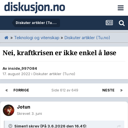
Diskuter artikler (Tu.no)
»
Teknologi og vitenskap
»
Diskuter artikler (Tu.no)
Nei, kraftkrisen er ikke enkel å løse
Av
inside_997084
17. august 2022
i
Diskuter artikler (Tu.no)
FORRIGE
Side 612 av 649
NESTE
Jotun
Skrevet
3. juni
Simen1
skrev (På 3.6.2026 den 16.41):