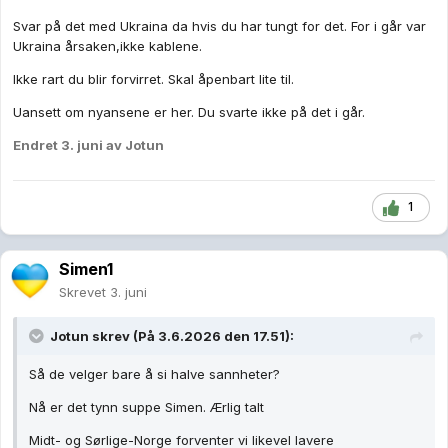
Svar på det med Ukraina da hvis du har tungt for det. For i går var
Ukraina årsaken,ikke kablene.
Ikke rart du blir forvirret. Skal åpenbart lite til.
Uansett om nyansene er her. Du svarte ikke på det i går.
Endret
3. juni
av Jotun
1
Simen1
Skrevet
3. juni
Jotun
skrev (På 3.6.2026 den 17.51):
Så de velger bare å si halve sannheter?
Nå er det tynn suppe Simen. Ærlig talt
Midt
- og Sørlige-Norge forventer vi likevel lavere