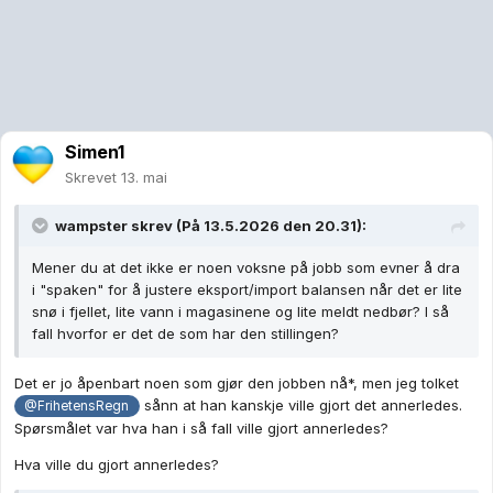
Simen1
Skrevet
13. mai
wampster
skrev (På 13.5.2026 den 20.31):
Mener du at det ikke er noen voksne på jobb som evner å dra
i "spaken" for å justere eksport/import balansen når det er lite
snø i fjellet, lite vann i magasinene og lite meldt nedbør? I så
fall hvorfor er det de som har den stillingen?
Det er jo åpenbart noen som gjør den jobben nå*, men jeg tolket
sånn at han kanskje ville gjort det annerledes.
@FrihetensRegn
Spørsmålet var hva han i så fall ville gjort annerledes?
Hva ville du gjort annerledes?