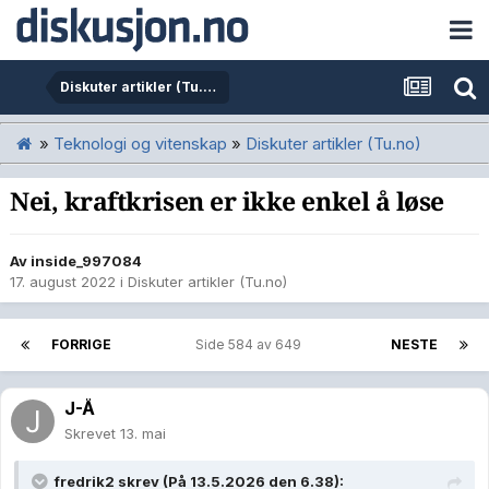
Diskuter artikler (Tu.no)
»
Teknologi og vitenskap
»
Diskuter artikler (Tu.no)
Nei, kraftkrisen er ikke enkel å løse
Av
inside_997084
17. august 2022
i
Diskuter artikler (Tu.no)
FORRIGE
Side 584 av 649
NESTE
J-Å
Skrevet
13. mai
fredrik2
skrev (På 13.5.2026 den 6.38):