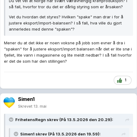
Du vet vel at Norge har svært væravhengig kraftproduksjon? I
så fall, hvorfor tror du det er dårlig styring som er årsaken?
Vet du hvordan det styres? Hvilken "spake" man drar i for å
justere eksport/import-balansen? I så fall, hva ville du gjort
annerledes med denne "spaken"?
Mener du at det ikke er noen voksne på jobb som evner å dra i
"spaken" for å justere eksport/import balansen når det er lite snø i
fjellet, lite vann i magasinene og lite meldt nedbør? I så fall hvorfor
er det de som har den stillingen?
1
Simen1
Skrevet
13. mai
FrihetensRegn
skrev (På 13.5.2026 den 20.29):
Simen1
skrev (På 13.5.2026 den 19.59):