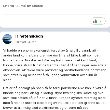
Endret
14. mai
av Simen1
3
FrihetensRegn
Skrevet
14. mai
Vi hadde en enorm økonomisk fordel av å ha billig vannkraft -
andre land kunne bare drømme om å ha så billig kraft som det
Norge hadde. Norske bedrifter og forbrukere, i et kaldt land,
kunne bruke strøm til det de trengte uten å få regninger som ødela
økonomien. Alt takke være patrioter og hardtarbeidende nordmenn
som ofret liv og helse for å få i gang vannkraften over 100 år
siden.
Det er nå ødelagt på noen få år fordi politikerne ikke kan la være å
blande seg bort i alt og la idelogi styre hva ting skal koste og hva
som skal satses på. Nå har vi blant Europas dyreste strøm og sliter
med å ha nok kraft til etablering av industri fordi det grønne skiftet
krever at alt mulig skal elektrifiseres og prisene må opp.