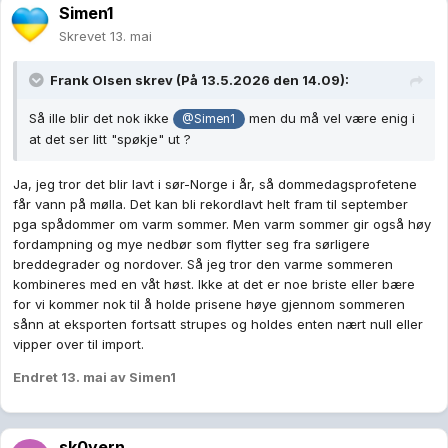
Simen1
Skrevet
13. mai
Frank Olsen
skrev (På 13.5.2026 den 14.09):
Så ille blir det nok ikke
men du må vel være enig i
@Simen1
at det ser litt "spøkje" ut ?
Ja, jeg tror det blir lavt i sør-Norge i år, så dommedagsprofetene
får vann på mølla. Det kan bli rekordlavt helt fram til september
pga spådommer om varm sommer. Men varm sommer gir også høy
fordampning og mye nedbør som flytter seg fra sørligere
breddegrader og nordover. Så jeg tror den varme sommeren
kombineres med en våt høst. Ikke at det er noe briste eller bære
for vi kommer nok til å holde prisene høye gjennom sommeren
sånn at eksporten fortsatt strupes og holdes enten nært null eller
vipper over til import.
Endret
13. mai
av Simen1
sk0yern