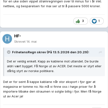
for en uke siden vippet strømregningen over til minus for i år inkl.
nettleie, og besparelsen for mai ser ut til å passere 5000 kroner.
3
1
HF-
Skrevet
14. mai
FrihetensRegn
skrev (På 13.5.2026 den 20.29):
Det er veldig enkelt. Kapp av kablene mot utlandet. De burde
aldri vært bygget. Få Norge ut av ACER. Det meste er styrt eller
dårlig styrt av norske politikere.
Det er for seint å kappe kablane når stor eksport i fjor gjer at
magasina er tomme no. No må vi finne oss i høge priser for å
importere tilbake den straumen vi solgte billig i fjor. Men få Norge
ut av Acer ja!