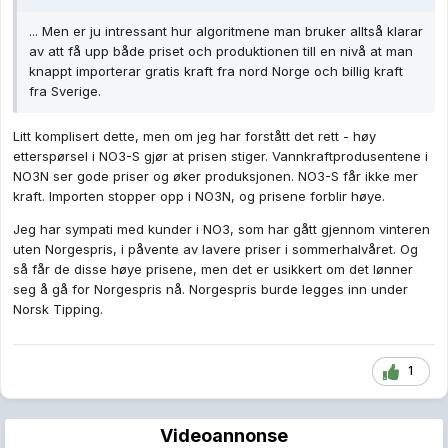
... Men er ju intressant hur algoritmene man bruker alltså klarar
av att få upp både priset och produktionen till en nivå at man
knappt importerar gratis kraft fra nord Norge och billig kraft
fra Sverige.
Litt komplisert dette, men om jeg har forstått det rett - høy
etterspørsel i NO3-S gjør at prisen stiger. Vannkraftprodusentene i
NO3N ser gode priser og øker produksjonen. NO3-S får ikke mer
kraft. Importen stopper opp i NO3N, og prisene forblir høye.
Jeg har sympati med kunder i NO3, som har gått gjennom vinteren
uten Norgespris, i påvente av lavere priser i sommerhalvåret. Og
så får de disse høye prisene, men det er usikkert om det lønner
seg å gå for Norgespris nå. Norgespris burde legges inn under
Norsk Tipping.
1
Videoannonse