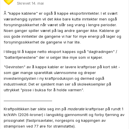
Skrevet
14. mai
Å "kappe kablene" er også å kappe eksportinntekter. I et svært
væravhengig system vil det ikke bare kutte inntekter men også
forsyningssikkerhet når været slår seg vrang i lengre perioder.
Noen ganger spiller været på lag andre ganger ikke. Kablene gir
oss gode inntekter de gangene vi har for mye energi på lager og
forsyningssikkerhet de gangene vi har lite.
I tillegg til å kappe netto eksport kappes også "dagtradingen" /
"batteritjenestene" der vi selger like mye som vi kjøper.
"Gevinsten" av å kappe kabler er lavere kraftpriser på kort sikt -
som gjør mange sparetiltak ulønnsomme og dreper
investeringslysten i ny kraftproduksjon og dermed også
industrivekst. Det er sjeldent man ser så skoleeksempler på
uttrykket "pisse i buksa for å holde varmen".
____________________________
Kraftpolitikken bør sikte seg inn på
moderate
kraftpriser på rundt 1
kr/kWh (2026-kroner) i langsiktig gjennomsnitt og forby fjerning av
prissignalet (fastprisavtaler, norgespris og kappingen av
strømprisen ved 77 øre for strømstøtte).