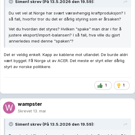
Simen1
skrev (På 13.5.2026 den 19.59):
Du vet vel at Norge har svært væravhengig kraftproduksjon? I
så fall, hvorfor tror du det er dårlig styring som er årsaken?
Vet du hvordan det styres? Hvilken "spake" man drar i for å
justere eksport/import-balansen? I så fall, hva ville du gjort
annerledes med denne "spaken"?
Det er veldig enkelt. Kapp av kablene mot utlandet. De burde aldri
vært bygget. Få Norge ut av ACER. Det meste er styrt eller dårlig
styrt av norske politikere.
1
1
wampster
Skrevet
13. mai
Simen1
skrev (På 13.5.2026 den 19.59):