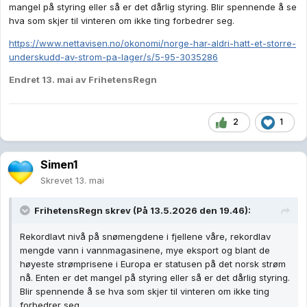
mangel på styring eller så er det dårlig styring. Blir spennende å se
hva som skjer til vinteren om ikke ting forbedrer seg.
https://www.nettavisen.no/okonomi/norge-har-aldri-hatt-et-storre-
underskudd-av-strom-pa-lager/s/5-95-3035286
Endret
13. mai
av FrihetensRegn
2
1
Simen1
Skrevet
13. mai
FrihetensRegn
skrev (På 13.5.2026 den 19.46):
Rekordlavt nivå på snømengdene i fjellene våre, rekordlav
mengde vann i vannmagasinene, mye eksport og blant de
høyeste strømprisene i Europa er statusen på det norsk strøm
nå. Enten er det mangel på styring eller så er det dårlig styring.
Blir spennende å se hva som skjer til vinteren om ikke ting
forbedrer seg.