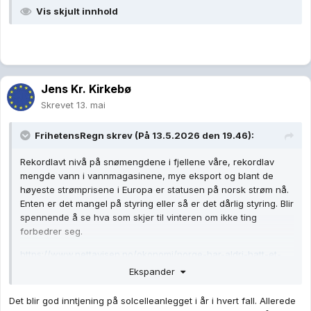
Vis skjult innhold
Jens Kr. Kirkebø
Skrevet
13. mai
FrihetensRegn
skrev (På 13.5.2026 den 19.46):
Rekordlavt nivå på snømengdene i fjellene våre, rekordlav
mengde vann i vannmagasinene, mye eksport og blant de
høyeste strømprisene i Europa er statusen på norsk strøm nå.
Enten er det mangel på styring eller så er det dårlig styring. Blir
spennende å se hva som skjer til vinteren om ikke ting
forbedrer seg.
https://www.nettavisen.no/okonomi/norge-har-aldri-hatt-et-
storre-underskudd-av-strom-pa-lager/s/5-95-3035286
Ekspander
Det blir god inntjening på solcelleanlegget i år i hvert fall. Allerede