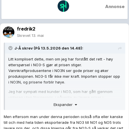
Annonse
fredrik2
Skrevet
13. mai
J-Å
skrev (På 13.5.2026 den 14.48):
Litt komplisert dette, men om jeg har forstått det rett - høy
etterspørsel i NO3-S gjør at prisen stiger.
Vannkraftprodusentene i NO3N ser gode priser og øker
produksjonen. NO3-S får ikke mer kraft. Importen stopper opp
i NO3N, og prisene forblir høye.
Jeg har sympati med kunder i NO3, som har gått gjennom
vinteren uten Norgespris, i påvente av lavere priser i
sommerhalvåret. Og så får de disse høye prisene, men det er
Ekspander
usikkert om det lønner seg å gå for Norgespris nå. Norgespris
burde legges inn under Norsk Tipping.
Men eftersom man under denna perioden också ofta eller kanske
till och med hela tiden eksporterade fra NO3 till NO1 og NO5 trots
lavare pris der och dissa linjerna går fra NO3-S så verkar det rart