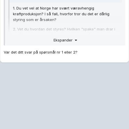
1. Du vet vel at Norge har svært væravhengig
kraftproduksjon? I så fall, hvorfor tror du det er dårlig
styring som er årsaken?
2. Vet du hvordan det styres? Hvilken "spake" man drar i
for å justere eksport/import-balansen? I så fall, hva ville
Ekspander
du gjort annerledes med denne "spaken"?
Var det ditt svar på spørsmål nr 1 eller 2?
Det er veldig enkelt. Kapp av kablene mot utlandet. De burde
aldri vært bygget. Få Norge ut av ACER. Det meste er styrt eller
dårlig styrt av norske politikere.