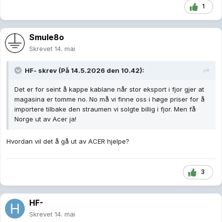
1
Smule8o
Skrevet
14. mai
HF-
skrev (På 14.5.2026 den 10.42):
Det er for seint å kappe kablane når stor eksport i fjor gjer at
magasina er tomme no. No må vi finne oss i høge priser for å
importere tilbake den straumen vi solgte billig i fjor. Men få
Norge ut av Acer ja!
Hvordan vil det å gå ut av ACER hjelpe?
3
HF-
Skrevet
14. mai