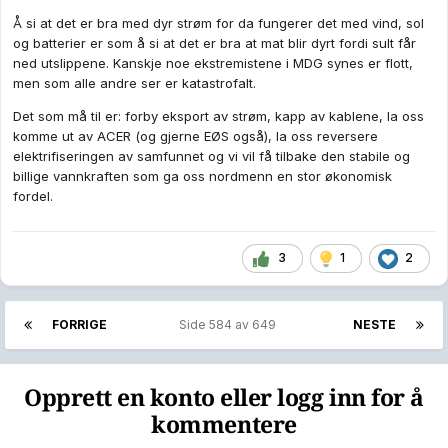
Å si at det er bra med dyr strøm for da fungerer det med vind, sol
og batterier er som å si at det er bra at mat blir dyrt fordi sult får
ned utslippene. Kanskje noe ekstremistene i MDG synes er flott,
men som alle andre ser er katastrofalt.
Det som må til er: forby eksport av strøm, kapp av kablene, la oss
komme ut av ACER (og gjerne EØS også), la oss reversere
elektrifiseringen av samfunnet og vi vil få tilbake den stabile og
billige vannkraften som ga oss nordmenn en stor økonomisk
fordel.
3
1
2
FORRIGE
Side 584 av 649
NESTE
Opprett en konto eller logg inn for å
kommentere