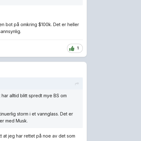
d en bot på omkring $100k. Det er heller
annsynlig.
1
har alltid blitt spredt mye BS om
nuerlig storm i et vannglass. Det er
fter med Musk.
t at jeg har rettet på noe av det som