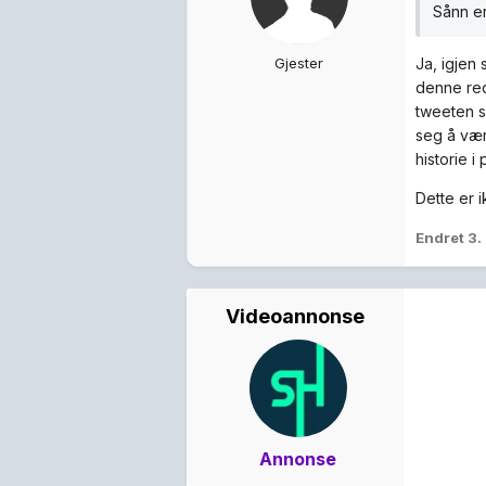
Sånn er
Gjester
Ja, igjen 
denne red
tweeten s
seg å vær
historie 
Dette er i
Endret
3.
Videoannonse
Annonse