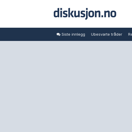
Siste innlegg
Ubesvarte tråder
Re