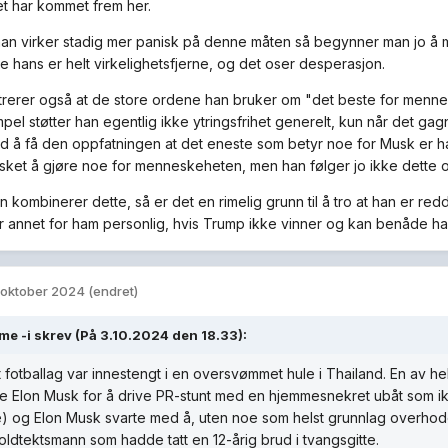
et har kommet frem her.
an virker stadig mer panisk på denne måten så begynner man jo å m
ne hans er helt virkelighetsfjerne, og det oser desperasjon.
trerer også at de store ordene han bruker om "det beste for mennes
pel støtter han egentlig ikke ytringsfrihet generelt, kun når det ga
ad å få den oppfatningen at det eneste som betyr noe for Musk er han
nsket å gjøre noe for menneskeheten, men han følger jo ikke dette op
n kombinerer dette, så er det en rimelig grunn til å tro at han er r
ler annet for ham personlig, hvis Trump ikke vinner og kan benåde ha
 oktober 2024
(endret)
me -i
skrev (På 3.10.2024 den 18.33):
t fotballag var innestengt i en oversvømmet hule i Thailand. En av h
rte Elon Musk for å drive PR-stunt med en hjemmesnekret ubåt som ik
) og Elon Musk svarte med å, uten noe som helst grunnlag overhode
ldtektsmann som hadde tatt en 12-årig brud i tvangsgitte.