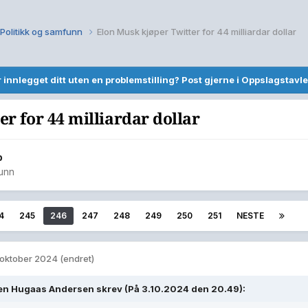
Politikk og samfunn
Elon Musk kjøper Twitter for 44 milliardar dollar
r innlegget ditt uten en problemstilling? Post gjerne i Oppslagstavle
r for 44 milliardar dollar
b
funn
4
245
246
247
248
249
250
251
NESTE
 oktober 2024
(endret)
en Hugaas Andersen
skrev (På 3.10.2024 den 20.49):