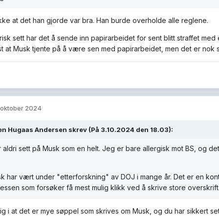
ikke at det han gjorde var bra. Han burde overholde alle reglene.
isk sett har det å sende inn papirarbeidet for sent blitt straffet me
st at Musk tjente på å være sen med papirarbeidet, men det er nok s
 oktober 2024
en Hugaas Andersen
skrev (På 3.10.2024 den 18.03):
 aldri sett på Musk som en helt. Jeg er bare allergisk mot BS, og det 
 har vært under "etterforskning" av DOJ i mange år. Det er en konti
essen som forsøker få mest mulig klikk ved å skrive store overskri
ig i at det er mye søppel som skrives om Musk, og du har sikkert set