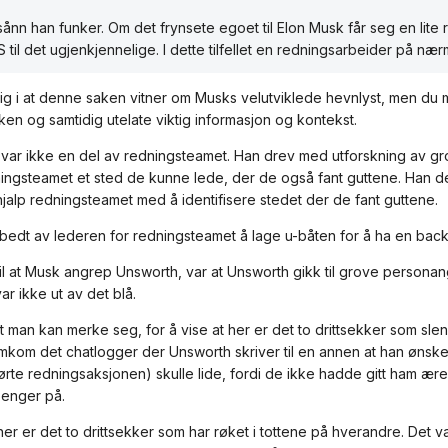
sånn han funker. Om det frynsete egoet til Elon Musk får seg en li
til det ugjenkjennelige. I dette tilfellet en redningsarbeider på næ
ig i at denne saken vitner om Musks velutviklede hevnlyst, men du m
ken og samtidig utelate viktig informasjon og kontekst.
var ikke en del av redningsteamet. Han drev med utforskning av grott
ningsteamet et sted de kunne lede, der de også fant guttene. Han de
jalp redningsteamet med å identifisere stedet der de fant guttene.
bedt av lederen for redningsteamet å lage u-båten for å ha en bac
il at Musk angrep Unsworth, var at Unsworth gikk til grove personan
r ikke ut av det blå.
man kan merke seg, for å vise at her er det to drittsekker som slenge
mkom det chatlogger der Unsworth skriver til en annen at han ønske
rte redningsaksjonen) skulle lide, fordi de ikke hadde gitt ham ær
penger på.
 her er det to drittsekker som har røket i tottene på hverandre. Det 