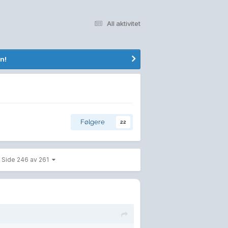
All aktivitet
n!
Følgere
22
Side 246 av 261