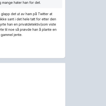
g mange hater han for det.
å glapp det ut av ham på Twitter at
ke sant i det hele tatt for etter den
hyrte han en privatdetektiv(som viste
te til noe så prøvde han å plante en
r gammel jente.