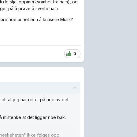
i de stjal oppmerksomhet fra ham), og
nger på å prøve å sverte ham.
 gjøre noe annet enn å kritisere Musk?
3
ett at jeg har rettet på noe av det
 mistenke at det ligger noe bak.
nneskeheten" ikke følges opp i