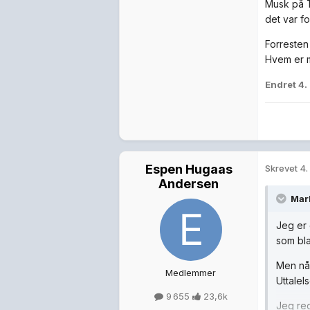
Musk på T
det var f
Forresten 
Hvem er m
Endret
4.
Espen Hugaas
Skrevet
4.
Andersen
Mark
Jeg er 
som bla
Men når
Medlemmer
Uttalel
9 655
23,6k
Jeg reg