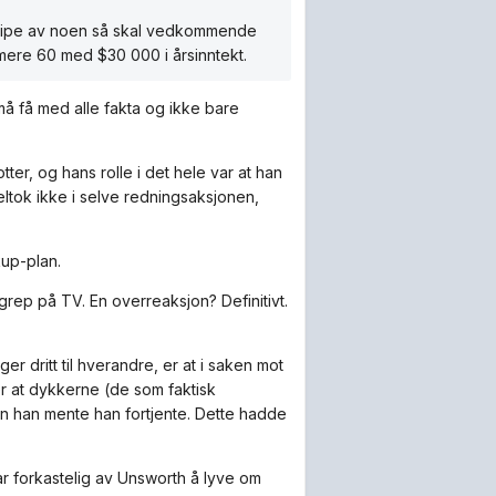
te ripe av noen så skal vedkommende
rmere 60 med $30 000 i årsinntekt.
å få med alle fakta og ikke bare
er, og hans rolle i det hele var at han
ltok ikke i selve redningsaksjonen,
kup-plan.
grep på TV. En overreaksjon? Definitivt.
r dritt til hverandre, er at i saken mot
r at dykkerne (de som faktisk
en han mente han fortjente. Dette hadde
var forkastelig av Unsworth å lyve om