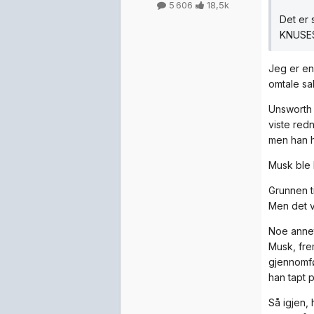
5 606
18,5k
Det er 
KNUSES 
Jeg er en
omtale sa
Unsworth 
viste red
men han h
Musk ble 
Grunnen t
Men det va
Noe annet 
Musk, fre
gjennomfø
han tapt 
Så igjen,