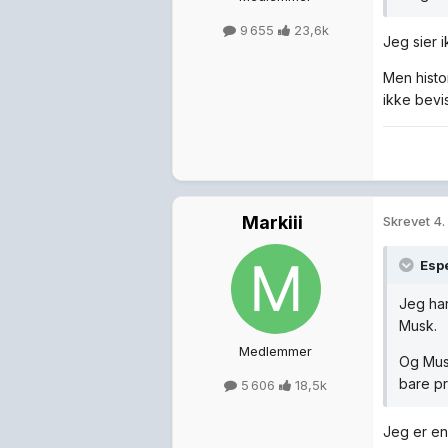
9 655
23,6k
Jeg sier 
Men histor
ikke bevi
Markiii
Skrevet
4.
Esp
Jeg har
Musk.
Medlemmer
Og Musk
bare pr
5 606
18,5k
Jeg er en