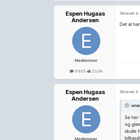
Espen Hugaas
Skrevet
4.
Andersen
Det at han
Medlemmer
9 655
23,6k
Espen Hugaas
Skrevet
4.
Andersen
una
Se her 
og glem
skulle 
billigsa
Medlemmer