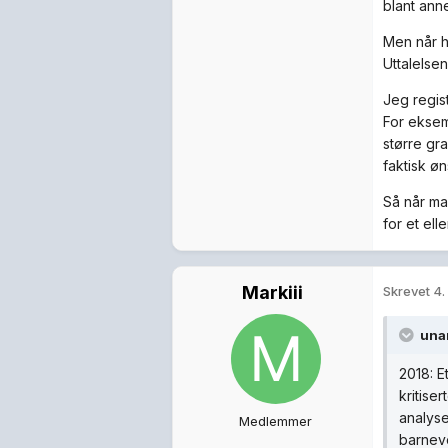
blant ann
Men når h
Uttalelse
Jeg regis
For eksem
større gr
faktisk ø
Så når ma
for et el
Markiii
Skrevet
4.
una
2018: E
kritise
analyse
Medlemmer
barnevo