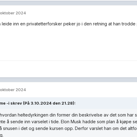
 oktober 2024
 leide inn en privatetterforsker peker jo i den retning at han trodde 
 oktober 2024
me -i
skrev (På 3.10.2024 den 21.28):
hvordan heltedyrkingen din former din beskrivelse av det som har sk
te å sende inn varselet i tide. Elon Musk hadde som plan å kjøpe se
få snusen i det og sende kursen opp. Derfor varslet han om det altfor
lg.