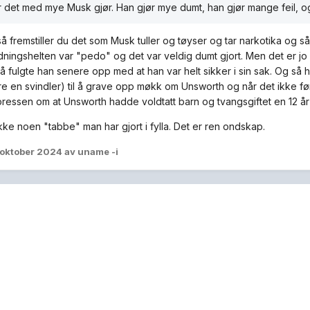
 det med mye Musk gjør. Han gjør mye dumt, han gjør mange feil, o
så fremstiller du det som Musk tuller og tøyser og tar narkotika og s
ningshelten var "pedo" og det var veldig dumt gjort. Men det er jo ik
å fulgte han senere opp med at han var helt sikker i sin sak. Og så 
e en svindler) til å grave opp møkk om Unsworth og når det ikke før
i pressen om at Unsworth hadde voldtatt barn og tvangsgiftet en 12 å
kke noen "tabbe" man har gjort i fylla. Det er ren ondskap.
 oktober 2024
av uname -i