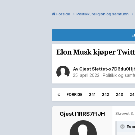
Forside
Politikk, religion og samfunn
E
Elon Musk kjøper Twitte
Av Gjest Slettet-x7D6du0Hj
25. april 2022
i
Politikk og sam
FORRIGE
241
242
243
24
Gjest I1RRS7FlJH
Skrevet
3.
Esp