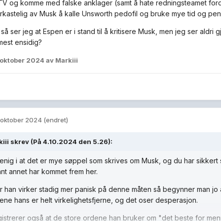
V og komme med falske anklager (samt å hate redningsteamet ford
orkastelig av Musk å kalle Unsworth pedofil og bruke mye tid og pe
så ser jeg at Espen er i stand til å kritisere Musk, men jeg ser aldri
est ensidig?
 oktober 2024
av Markiii
 oktober 2024
(endret)
iii
skrev (På 4.10.2024 den 5.26):
enig i at det er mye søppel som skrives om Musk, og du har sikkert s
nt annet har kommet frem her.
 han virker stadig mer panisk på denne måten så begynner man jo å
sene hans er helt virkelighetsfjerne, og det oser desperasjon.
istrerer også at de store ordene han bruker om "det beste for me