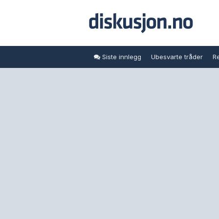
Siste innlegg
Ubesvarte tråder
Re