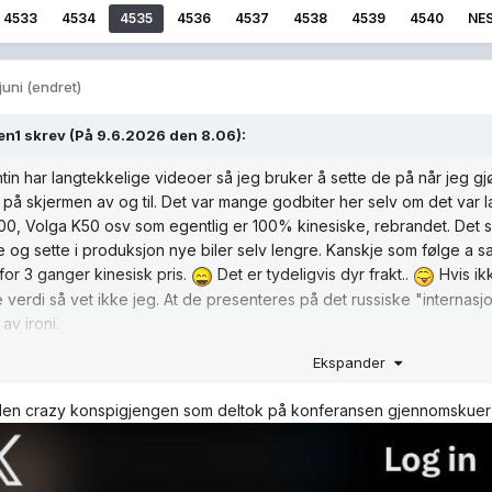
4533
4534
4535
4536
4537
4538
4539
4540
NE
 juni
(endret)
en1
skrev (På 9.6.2026 den 8.06):
tin har langtekkelige videoer så jeg bruker å sette de på når jeg gjø
 på skjermen av og til. Det var mange godbiter her selv om det var l
0, Volga K50 osv som egentlig er 100% kinesiske, rebrandet. Det si
 og sette i produksjon nye biler selv lengre. Kanskje som følge a 
for 3 ganger kinesisk pris.
Det er tydeligvis dyr frakt..
Hvis ik
e verdi så vet ikke jeg. At de presenteres på det russiske "internas
av ironi.
er det jo komisk når finansministeren opptrer dette russiske økono
Ekspander
neste orden, mens alle de oppegående besøkende er fullt klar over a
den crazy konspigjengen som deltok på konferansen gjennomskuer lø
nnektene stypte med 20-22% til tross for at skattesatsene økte kraft
å skatte av. Finansministeren må jo framstå som en klovn og irakisk i
prik mellom tall og det som sies.