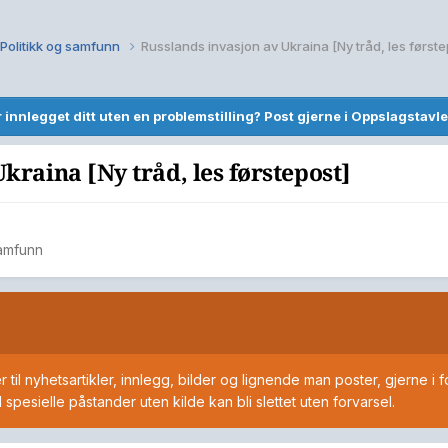
Politikk og samfunn
Russlands invasjon av Ukraina [Ny tråd, les første
r innlegget ditt uten en problemstilling? Post gjerne i Oppslagstavle
kraina [Ny tråd, les førstepost]
samfunn
s
 til nyhetsartikler, innlegg, bilder og lignende man poster, gjerne i f
pesielle påstander uten kilde kan bli slettet uten forvarsel.