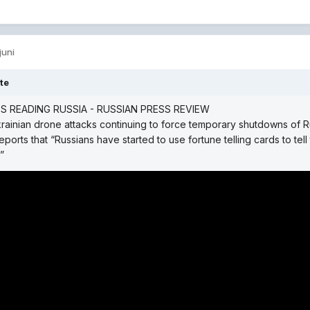
 juni
te
S READING RUSSIA - RUSSIAN PRESS REVIEW
rainian drone attacks continuing to force temporary shutdowns of R
eports that “Russians have started to use fortune telling cards to tel
”