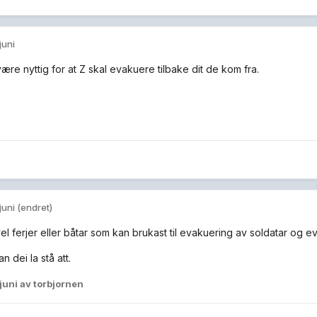
 juni
ære nyttig for at Z skal evakuere tilbake dit de kom fra.
 juni
(endret)
vel ferjer eller båtar som kan brukast til evakuering av soldatar og evt.
n dei la stå att.
 juni
av torbjornen