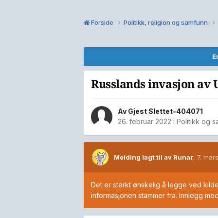
Forside
Politikk, religion og samfunn
E
Russlands invasjon av U
Av Gjest Slettet-404071
26. februar 2022
i
Politikk og 
Melding lagt til av Runar
,
7. mar
Det er sterkt ønskelig å legge ved kilder
informasjonen stammer fra. Innlegg med s