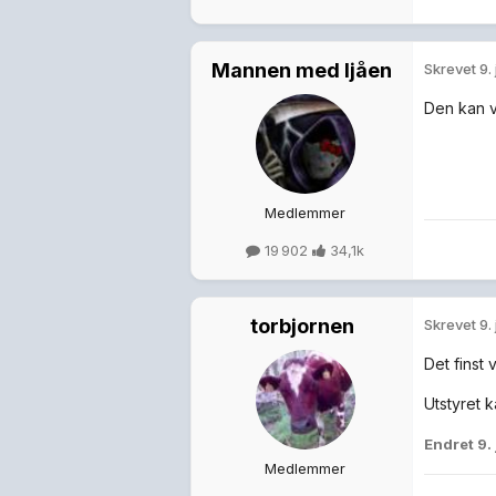
Mannen med ljåen
Skrevet
9.
Den kan v
Medlemmer
19 902
34,1k
torbjornen
Skrevet
9.
Det finst 
Utstyret ka
Endret
9.
Medlemmer