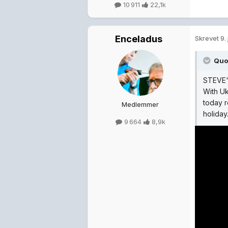
10 911
22,1k
Enceladus
Skrevet
9.
Quo
STEVE'
With Uk
today r
Medlemmer
holiday.
9 664
8,9k