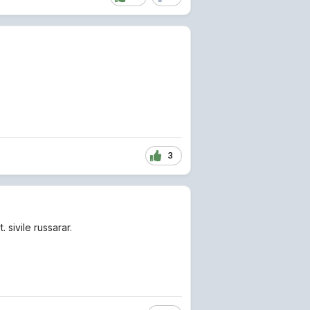
3
 sivile russarar.