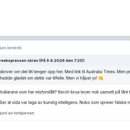
 juni
(endret)
reekspressen
skrev (På 9.6.2026 den 7.25):
skriver om det litt lenger opp her. Med link til Australia Times. Men 
 hadde glødet om dette var tilfelle. Men vi håper jo!
👊
traliarane som har misforstått? Kerch-brua lever nok uansett på lånt t
Ser at sida var laga av kunstig intelligens. Noko som spreier falske n
 juni
av torbjornen