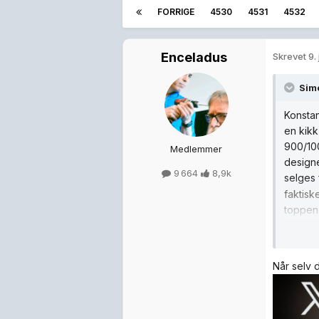
FORRIGE
4530
4531
4532
Enceladus
Skrevet
9.
Sim
Konstan
en kikk
900/100
Medlemmer
designe
9 664
8,9k
selges 
faktisk
toppen 
Videre 
i skjøn
Når selv 
skattei
mindre 
store s