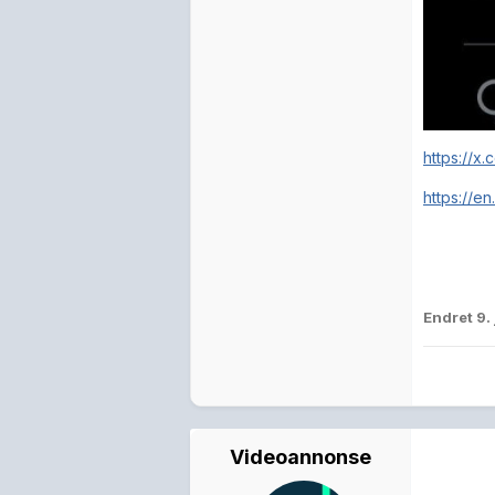
https://x
https://e
Endret
9.
Videoannonse