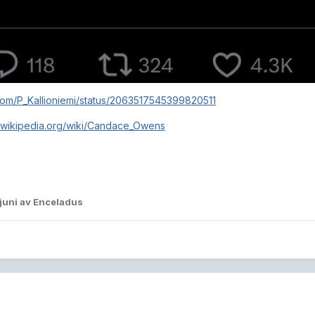
.com/P_Kallioniemi/status/2063517545399820511
n.wikipedia.org/wiki/Candace_Owens
 juni
av Enceladus