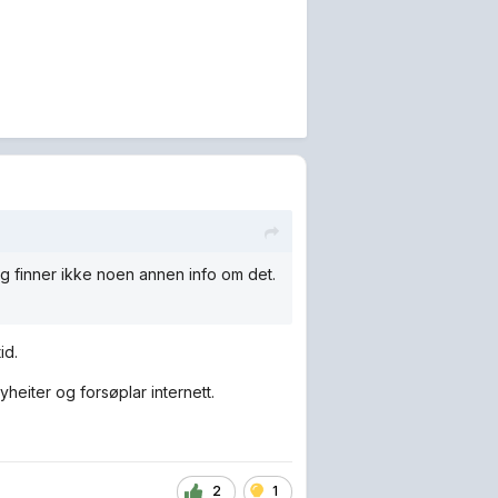
jeg finner ikke noen annen info om det.
id.
yheiter og forsøplar internett.
2
1