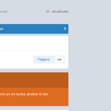
post]
All aktivitet
n!
Følgere
140
orm av en lenke direkte til der