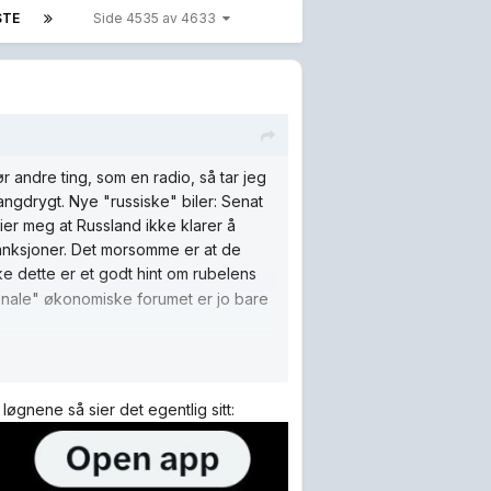
STE
Side 4535 av 4633
r andre ting, som en radio, så tar jeg
angdrygt. Nye "russiske" biler: Senat
er meg at Russland ikke klarer å
sanksjoner. Det morsomme er at de
ke dette er et godt hint om rubelens
jonale" økonomiske forumet er jo bare
miske forumet og sier at økonomien er
t det er bare løgner. F.eks at
gnene så sier det egentlig sitt:
ig. Det sier meg at det er veldig mye
nformasjonsminister når det er så