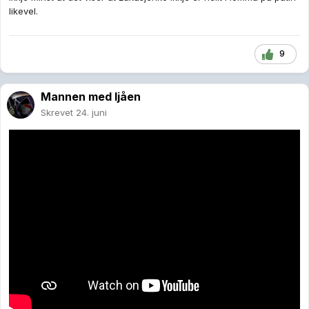
likevel.
9
Mannen med ljåen
Skrevet
24. juni