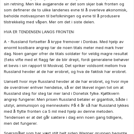
sin retning. Men like avgjørende er det som skjer bak fronten og
som definerer de to ulike landenes evne til å overleve økonomisk,
beholde motivasjonen til befolkningen og evne til å produsere
tilstrekkelig med våpen. Mer om det i siste delen.
HVA ER TENDENSEN LANGS FRONTEN:
A - Russland fortsetter å krype fremover i Donbas. Med hjelp av
enormt kostbare angrep tar de noen titals meter med mark hver
dag. Noen ganger ofrer de titals soldater for veldig magre resultat
(f.eks vifte med et flagg før de blir drept, fordi generalene behøver
et bevis i sin rapport til Moskva). Det spriker voldsomt mellom hva
Russland hevder at de har erobret, og hva de faktisk har erobret.
Uansett hvor mye Russland hevder at de har erobret, og hvor mye
de overdriver enhver hendelse, så er det likevel ingen tvil om at
Russland steg for steg tar mer land i Donetsk fylke. Kjøttkvern
angrep fungerer. Men prisen Russland betaler er gigantisk, både i
utstyr, ammunisjon og menneskeliv. På 4 år så har Russland lykkes
med å flytte fronten ca 5 mil med hjelp av denne metoden.
Tendensen er at det går saktere i dag enn noen gang tidligere,
men det fungerer.
Spørsmålet som har vært stilt helt siden Wagner gruppen begynte