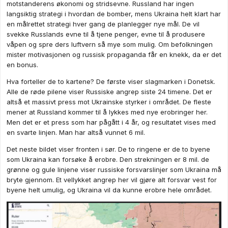
motstanderens økonomi og stridsevne. Russland har ingen
langsiktig strategi i hvordan de bomber, mens Ukraina helt klart har
en målrettet strategi hver gang de planlegger nye mål. De vil
svekke Russlands evne til å tjene penger, evne til å produsere
våpen og spre ders luftvern så mye som mulig. Om befolkningen
mister motivasjonen og russisk propaganda får en knekk, da er det
en bonus.
Hva forteller de to kartene? De første viser slagmarken i Donetsk.
Alle de røde pilene viser Russiske angrep siste 24 timene. Det er
altså et massivt press mot Ukrainske styrker i området. De fleste
mener at Russland kommer til å lykkes med nye erobringer her.
Men det er et press som har pågått i 4 år, og resultatet vises med
en svarte linjen. Man har altså vunnet 6 mil.
Det neste bildet viser fronten i sør. De to ringene er de to byene
som Ukraina kan forsøke å erobre. Den strekningen er 8 mil. de
grønne og gule linjene viser russiske forsvarslinjer som Ukraina må
bryte gjennom. Et vellykket angrep her vil gjøre alt forsvar vest for
byene helt umulig, og Ukraina vil da kunne erobre hele området.