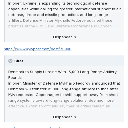
In brief: Ukraine is expanding its technological defense
capabilities while calling for greater international support in air
defense, drone and missile production, and long-range
artillery. Defense Minister Mykhailo Fedorov outlined these
priorities at the RUSI Land Warfare Conference in London,
citing battlefield progress amid ongoing challenges. Greater
Ekspander
allied cooperation and funding, he said, are essential to
sustaining that progress and achieving peace.
https://www.kyivpost.com/post/78900
Sitat
Denmark to Supply Ukraine With 15,000 Long-Range Artillery
Rounds
In brief: Minister of Defense Mykhailo Fedorov announced that
Denmark will transfer 15,000 long-range artillery rounds after
Kyiv requested Copenhagen to shift support away from short-
range systems toward long-range solutions, deemed more
effective. Ukrainian officials say their priorities remain air
defense, long-range artillery and drones, stating that such
Ekspander
ammunition is vital as drone “kill zones” expand along the
front. Part of the new Danish shipment has already arrived in