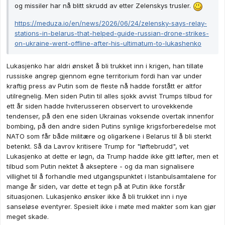
og missiler har nå blitt skrudd av etter Zelenskys trusler.
https://meduza.io/en/news/2026/06/24/zelensky-says-relay-
stations-in-belarus-that-helped-guide-russian-drone-strikes-
on-ukraine-went-offline-after-his-ultimatum-to-lukashenko
Lukasjenko har aldri ønsket å bli trukket inn i krigen, han tillate
russiske angrep gjennom egne territorium fordi han var under
kraftig press av Putin som de fleste nå hadde forstått er altfor
utilregnelig. Men siden Putin til alles sjokk avvist Trumps tilbud for
ett år siden hadde hviterusseren observert to urovekkende
tendenser, på den ene siden Ukrainas voksende overtak innenfor
bombing, på den andre siden Putins synlige krigsforberedelse mot
NATO som får både militære og oligarkene i Belarus til å bli sterkt
betenkt. Så da Lavrov kritisere Trump for "løftebrudd", vet
Lukasjenko at dette er løgn, da Trump hadde ikke gitt løfter, men et
tilbud som Putin nektet å akseptere - og da man signalisere
villighet til å forhandle med utgangspunktet i Istanbulsamtalene for
mange år siden, var dette et tegn på at Putin ikke forstår
situasjonen. Lukasjenko ønsker ikke å bli trukket inn i nye
sanseløse eventyrer. Spesielt ikke i møte med makter som kan gjør
meget skade.