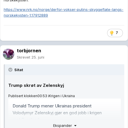
https://www.nrk.no/norge/derfor-vokser-putins-skyggeflate-langs-
norskekysten-1.17912889
7
torbjornen
Skrevet
25. juni
Sitat
Trump skrøt av Zelenskyj
Publisert
klokken
00:53
i
Krigen i Ukraina
Donald Trump mener Ukrainas president
Volodymyr Zelenskyj gjør en god jobb i krigen
mot Russland.
Ekspander