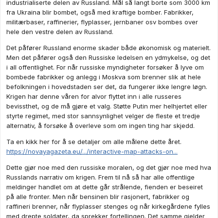
industrialiserte delen av Russland. Mål så langt borte som 3000 km
fra Ukraina blir bombet, også med kraftige bomber. Fabrikker,
militærbaser, raffinerier, flyplasser, jernbaner osv bombes over
hele den vestre delen av Russland.
Det påfører Russland enorme skader både økonomisk og materielt.
Men det påfører også den Russiske ledelsen en ydmykelse, og det
i all offentlighet. For når russiske myndigheter forsøker å lyve om
bombede fabrikker og anlegg i Moskva som brenner slik at hele
befolkningen i hovedstaden ser det, da fungerer ikke lengre løgn.
Krigen har denne våren for alvor flyttet inn i alle russeres
bevissthet, og de må gjøre et valg. Støtte Putin mer helhjertet eller
styrte regimet, med stor sannsynlighet velger de fleste et tredje
alternativ, å forsøke å overleve som om ingen ting har skjedd.
Ta en kikk her for å se detaljer om alle målene dette året.
https://novayagazeta.eu/.../interactive-map-attacks-on...
Dette gjør noe med den russiske moralen, og det gjør noe med hva
Russlands narrativ om krigen. Frem til nå så har alle offentlige
meldinger handlet om at dette går strålende, fienden er beseiret
på alle fronter. Men når bensinen blir rasjonert, fabrikker og
raffineri brenner, når flyplasser stenges og når kirkegårdene fylles
med drepte soldater, da sprekker fortellingen. Det samme gjelder