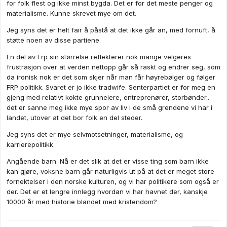
for folk flest og ikke minst bygda. Det er for det meste penger og
som vi har sett mang en gang før.
materialisme. Kunne skrevet mye om det.
Det nærmeste jeg kommer et parti av dem på tinget er Venstre.
Men samfunn og verden er dessverre blitt for tøft for dem, så
Jeg syns det er helt fair å påstå at det ikke går an, med fornuft, å
de sliter. Ingenting er "ganske enkelt" oppi dette her. Det er
støtte noen av disse partiene.
hva som er tull og tøys å si.
En del av Frp sin størrelse reflekterer nok mange velgeres
frustrasjon over at verden nettopp går så raskt og endrer seg, som
da ironisk nok er det som skjer når man får høyrebølger og følger
FRP politikk. Svaret er jo ikke tradwife. Senterpartiet er for meg en
gjeng med relativt kokte grunneiere, entreprenører, storbønder..
det er sanne meg ikke mye spor av liv i de små grendene vi har i
landet, utover at det bor folk en del steder.
Jeg syns det er mye selvmotsetninger, materialisme, og
karrierepolitikk.
Angående barn. Nå er det slik at det er visse ting som barn ikke
kan gjøre, voksne barn går naturligvis ut på at det er meget store
fornektelser i den norske kulturen, og vi har politikere som også er
der. Det er et lengre innlegg hvordan vi har havnet der, kanskje
10000 år med historie blandet med kristendom?