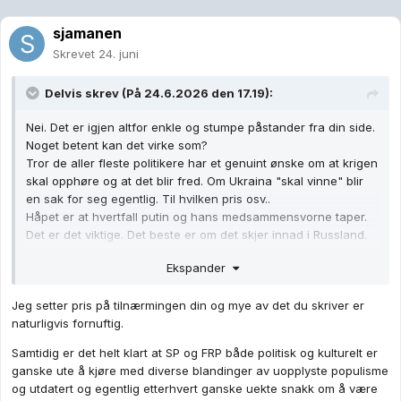
sjamanen
Skrevet
24. juni
Delvis
skrev (På 24.6.2026 den 17.19):
Nei. Det er igjen altfor enkle og stumpe påstander fra din side.
Noget betent kan det virke som?
Tror de aller fleste politikere har et genuint ønske om at krigen
skal opphøre og at det blir fred. Om Ukraina "skal vinne" blir
en sak for seg egentlig. Til hvilken pris osv..
Håpet er at hvertfall putin og hans medsammensvorne taper.
Det er det viktige. Det beste er om det skjer innad i Russland.
Ekspander
Til det siste: Hva er galt med barn? Syns du stigmatiserer barn
som noe negativt ved din påstand. Barn er ofte mer fornuftige
Jeg setter pris på tilnærmingen din og mye av det du skriver er
enn mange voksne, så der bommer du med poenget ditt.
naturligvis fornuftig.
Sp har jeg befattet meg veldig lite med, og skal ikke mene
særlig om dem. Frp har gjort og sagt en del dumt. Som også
Samtidig er det helt klart at SP og FRP både politisk og kulturelt er
Ap har gjort. Og er enig i at Frp ikke er godt nok. Men de er for
ganske ute å kjøre med diverse blandinger av uopplyste populisme
tiden nyttige som pådrivere til å få Ap til å innse sine feilsteg.
og utdatert og egentlig etterhvert ganske uekte snakk om å være
Det er jo grunnen til at Ap m.fl. har kommet diltende etter Frp,