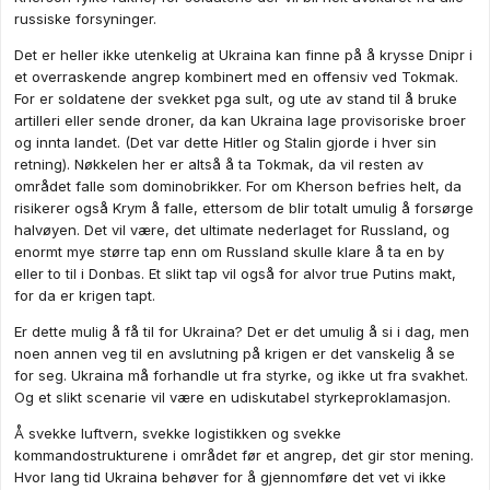
russiske forsyninger.
Det er heller ikke utenkelig at Ukraina kan finne på å krysse Dnipr i
et overraskende angrep kombinert med en offensiv ved Tokmak.
For er soldatene der svekket pga sult, og ute av stand til å bruke
artilleri eller sende droner, da kan Ukraina lage provisoriske broer
og innta landet. (Det var dette Hitler og Stalin gjorde i hver sin
retning). Nøkkelen her er altså å ta Tokmak, da vil resten av
området falle som dominobrikker. For om Kherson befries helt, da
risikerer også Krym å falle, ettersom de blir totalt umulig å forsørge
halvøyen. Det vil være, det ultimate nederlaget for Russland, og
enormt mye større tap enn om Russland skulle klare å ta en by
eller to til i Donbas. Et slikt tap vil også for alvor true Putins makt,
for da er krigen tapt.
Er dette mulig å få til for Ukraina? Det er det umulig å si i dag, men
noen annen veg til en avslutning på krigen er det vanskelig å se
for seg. Ukraina må forhandle ut fra styrke, og ikke ut fra svakhet.
Og et slikt scenarie vil være en udiskutabel styrkeproklamasjon.
Å svekke luftvern, svekke logistikken og svekke
kommandostrukturene i området før et angrep, det gir stor mening.
Hvor lang tid Ukraina behøver for å gjennomføre det vet vi ikke