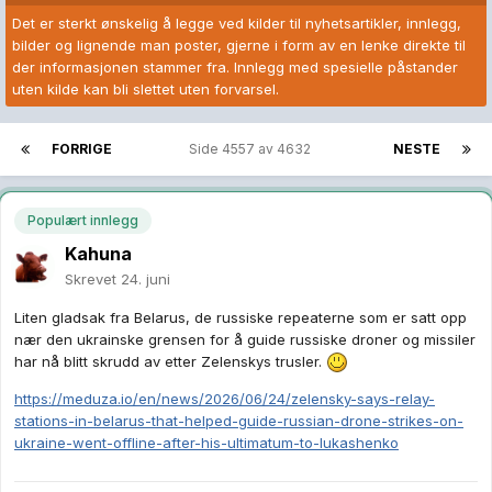
Det er sterkt ønskelig å legge ved kilder til nyhetsartikler, innlegg,
bilder og lignende man poster, gjerne i form av en lenke direkte til
der informasjonen stammer fra. Innlegg med spesielle påstander
uten kilde kan bli slettet uten forvarsel.
FORRIGE
Side 4557 av 4632
NESTE
Populært innlegg
Kahuna
Skrevet
24. juni
Liten gladsak fra Belarus, de russiske repeaterne som er satt opp
nær den ukrainske grensen for å guide russiske droner og missiler
har nå blitt skrudd av etter Zelenskys trusler.
https://meduza.io/en/news/2026/06/24/zelensky-says-relay-
stations-in-belarus-that-helped-guide-russian-drone-strikes-on-
ukraine-went-offline-after-his-ultimatum-to-lukashenko