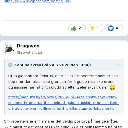
https://www.kyivpost.com/post/78902
Ukraine, with Kyiv praising Denmark’s swift response.
2
3
4
Dragavon
Skrevet
24. juni
Kahuna
skrev (På 24.6.2026 den 18.14):
Liten gladsak fra Belarus, de russiske repeaterne som er satt
opp nær den ukrainske grensen for å guide russiske droner
og missiler har nå blitt skrudd av etter Zelenskys trusler.
https://meduza.io/en/news/2026/06/24/zelensky-says-relay-
stations-in-belarus-that-helped-guide-russian-drone-strikes-
on-ukraine-went-offline-after-his-ultimatum-to-lukashenko
Om repeaterene er fjerna er det veldig positivt på mange måter.
Ikkje minst at det viser at Lukasjenko ikkje er heilt i lomma på putin