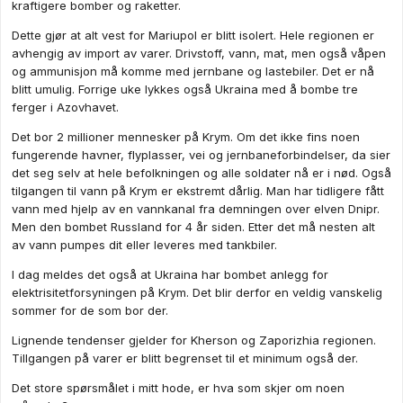
kraftigere bomber og raketter.
Dette gjør at alt vest for Mariupol er blitt isolert. Hele regionen er
avhengig av import av varer. Drivstoff, vann, mat, men også våpen
og ammunisjon må komme med jernbane og lastebiler. Det er nå
blitt umulig. Forrige uke lykkes også Ukraina med å bombe tre
ferger i Azovhavet.
Det bor 2 millioner mennesker på Krym. Om det ikke fins noen
fungerende havner, flyplasser, vei og jernbaneforbindelser, da sier
det seg selv at hele befolkningen og alle soldater nå er i nød. Også
tilgangen til vann på Krym er ekstremt dårlig. Man har tidligere fått
vann med hjelp av en vannkanal fra demningen over elven Dnipr.
Men den bombet Russland for 4 år siden. Etter det må nesten alt
av vann pumpes dit eller leveres med tankbiler.
I dag meldes det også at Ukraina har bombet anlegg for
elektrisitetforsyningen på Krym. Det blir derfor en veldig vanskelig
sommer for de som bor der.
Lignende tendenser gjelder for Kherson og Zaporizhia regionen.
Tillgangen på varer er blitt begrenset til et minimum også der.
Det store spørsmålet i mitt hode, er hva som skjer om noen