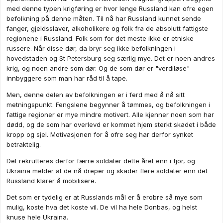
med denne typen krigføring er hvor lenge Russland kan ofre egen
befolkning på denne måten. Til nå har Russland kunnet sende
fanger, gjeldsslaver, alkoholikere og folk fra de absolutt fattigste
regionene i Russland. Folk som for det meste ikke er etniske
russere. Når disse dør, da bryr seg ikke befolkningen i
hovedstaden og St Petersburg seg særlig mye. Det er noen andres
krig, og noen andre som dør. Og de som dør er "verdiløse"
innbyggere som man har råd til å tape.
Men, denne delen av befolkningen er i ferd med å nå sitt
metningspunkt. Fengslene begynner å tømmes, og befolkningen i
fattige regioner er mye mindre motivert. Alle kjenner noen som har
dødd, og de som har overlevd er kommet hjem sterkt skadet i både
kropp og sjel. Motivasjonen for å ofre seg har derfor synket
betraktelig.
Det rekrutteres derfor færre soldater dette året enn i fjor, og
Ukraina melder at de nå dreper og skader flere soldater enn det
Russland klarer å mobilisere.
Det som er tydelig er at Russlands mål er å erobre så mye som
mulig, koste hva det koste vil. De vil ha hele Donbas, og helst
knuse hele Ukraina.