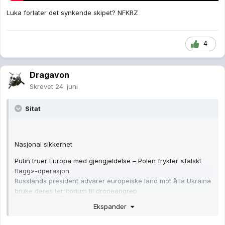
Luka forlater det synkende skipet? NFKRZ
4
Dragavon
Skrevet
24. juni
Sitat
Nasjonal sikkerhet
Putin truer Europa med gjengjeldelse – Polen frykter «falskt
flagg»-operasjon
Russlands president advarer europeiske land mot å la Ukraina
bruke deres territorium til droneangrep
Ekspander