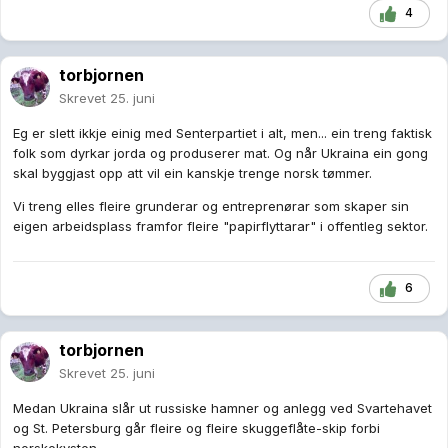
4
torbjornen
Skrevet
25. juni
Eg er slett ikkje einig med Senterpartiet i alt, men... ein treng faktisk
folk som dyrkar jorda og produserer mat. Og når Ukraina ein gong
skal byggjast opp att vil ein kanskje trenge norsk tømmer.
Vi treng elles fleire grunderar og entreprenørar som skaper sin
eigen arbeidsplass framfor fleire "papirflyttarar" i offentleg sektor.
6
torbjornen
Skrevet
25. juni
Medan Ukraina slår ut russiske hamner og anlegg ved Svartehavet
og St. Petersburg går fleire og fleire skuggeflåte-skip forbi
norskekysten.