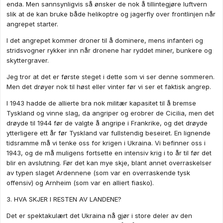
enda. Men sannsynligvis så ønsker de nok å tillintegjøre luftvern
slik at de kan bruke både helikoptre og jagerfly over frontlinjen når
angrepet starter.
I det angrepet kommer droner til å dominere, mens infanteri og
stridsvogner rykker inn når dronene har ryddet miner, bunkere og
skyttergraver.
Jeg tror at det er første steget i dette som vi ser denne sommeren.
Men det drøyer nok til høst eller vinter før vi ser et faktisk angrep.
I 1943 hadde de allierte bra nok militær kapasitet til å bremse
Tyskland og vinne slag, da angriper og erobrer de Cicilia, men det
drøyde til 1944 før de valgte å angripe i Frankrike, og det drøyde
ytterligere ett år før Tyskland var fullstendig beseiret. En lignende
tidsramme må vi tenke oss for krigen i Ukraina. Vi befinner oss i
1943, og de må muligens fortsette en intensiv krig i to år til før det
blir en avslutning. Før det kan mye skje, blant annet overraskelser
av typen slaget Ardennene (som var en overraskende tysk
offensiv) og Arnheim (som var en alliert fiasko).
3. HVA SKJER I RESTEN AV LANDENE?
Det er spektakulært det Ukraina nå gjør i store deler av den