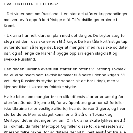
HVA FORTELLER DETTE OSS?
- Det virker som om Russland til en stor del utfører krigshandlinger
motivert av å oppnå kortfristige mål. Tilfredstille generalene i
Kreml.
- Ukraina har helt klart en plan med det de gjør. De bryter steg for
steg ned den russiske evnen til å krige. De kan tåle kortfristige tap
av territorium så lenge det betyr at mengder med russiske soldater
dør, og så lenge de klarer å bygge opp sin egen slagkraft og
svekke Russland.
Den dagen Ukraina eventuelt starter en offensiv i retning Tokmak,
da vil vi se hvem som faktisk kommer til å seire i denne krigen. Vi
vet i dag Russlands styrke (de sender alt de har i dag), men vi
kjenner ikke til Ukrainas faktiske styrke.
Hvilke biter som mangler før en slik offensiv starter er umulig for
utenforstående å kjenne til, for av åpenbare grunner så forteller
ikke Ukraina (eller vestlige allierte) hva de tenker å gjøre, og hvor
sterke de er. Men at slaget kommer til å stå om Tokmak og
Melitopol det er det ingen tvil om. Om Ukraina skulle lykkes med å
ta Tokmak, da faller Melitopol. Og faller disse to, da vil resten av
Kherson fylke rakne, for soldatene der vil bli helt avskåret fra alle