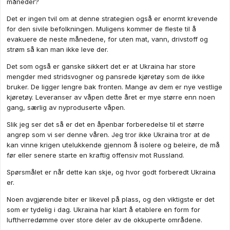
måneder?
Det er ingen tvil om at denne strategien også er enormt krevende
for den sivile befolkningen. Muligens kommer de fleste til å
evakuere de neste månedene, for uten mat, vann, drivstoff og
strøm så kan man ikke leve der.
Det som også er ganske sikkert det er at Ukraina har store
mengder med stridsvogner og pansrede kjøretøy som de ikke
bruker. De ligger lengre bak fronten. Mange av dem er nye vestlige
kjøretøy. Leveranser av våpen dette året er mye større enn noen
gang, særlig av nyproduserte våpen.
Slik jeg ser det så er det en åpenbar forberedelse til et større
angrep som vi ser denne våren. Jeg tror ikke Ukraina tror at de
kan vinne krigen utelukkende gjennom å isolere og beleire, de må
før eller senere starte en kraftig offensiv mot Russland.
Spørsmålet er når dette kan skje, og hvor godt forberedt Ukraina
er.
Noen avgjørende biter er likevel på plass, og den viktigste er det
som er tydelig i dag. Ukraina har klart å etablere en form for
luftherredømme over store deler av de okkuperte områdene.