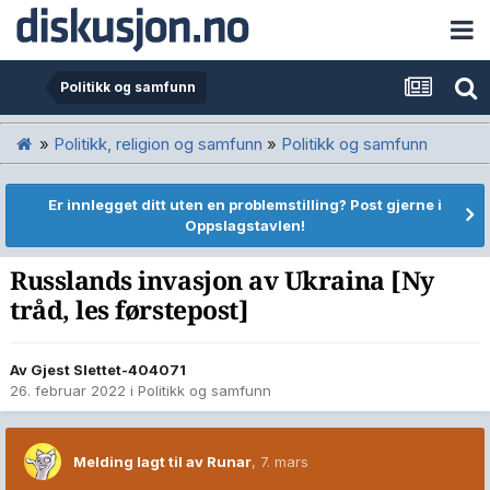
Politikk og samfunn
»
Politikk, religion og samfunn
»
Politikk og samfunn
Er innlegget ditt uten en problemstilling? Post gjerne i
Oppslagstavlen!
Russlands invasjon av Ukraina [Ny
tråd, les førstepost]
Av Gjest Slettet-404071
26. februar 2022
i
Politikk og samfunn
Melding lagt til av Runar
,
7. mars