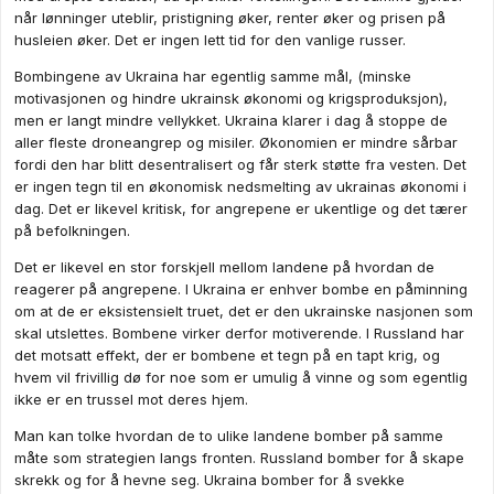
når lønninger uteblir, pristigning øker, renter øker og prisen på
husleien øker. Det er ingen lett tid for den vanlige russer.
Bombingene av Ukraina har egentlig samme mål, (minske
motivasjonen og hindre ukrainsk økonomi og krigsproduksjon),
men er langt mindre vellykket. Ukraina klarer i dag å stoppe de
aller fleste droneangrep og misiler. Økonomien er mindre sårbar
fordi den har blitt desentralisert og får sterk støtte fra vesten. Det
er ingen tegn til en økonomisk nedsmelting av ukrainas økonomi i
dag. Det er likevel kritisk, for angrepene er ukentlige og det tærer
på befolkningen.
Det er likevel en stor forskjell mellom landene på hvordan de
reagerer på angrepene. I Ukraina er enhver bombe en påminning
om at de er eksistensielt truet, det er den ukrainske nasjonen som
skal utslettes. Bombene virker derfor motiverende. I Russland har
det motsatt effekt, der er bombene et tegn på en tapt krig, og
hvem vil frivillig dø for noe som er umulig å vinne og som egentlig
ikke er en trussel mot deres hjem.
Man kan tolke hvordan de to ulike landene bomber på samme
måte som strategien langs fronten. Russland bomber for å skape
skrekk og for å hevne seg. Ukraina bomber for å svekke