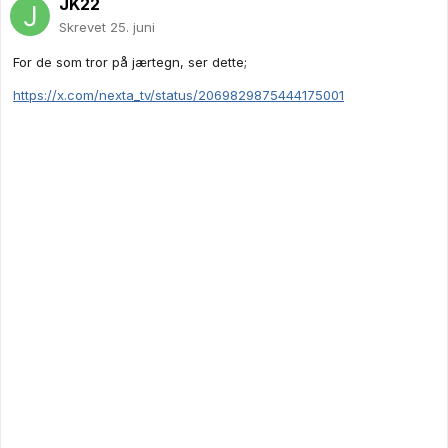
JK22
Skrevet
25. juni
For de som tror på jærtegn, ser dette;
https://x.com/nexta_tv/status/2069829875444175001