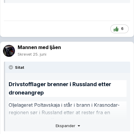
Det sa den amerikanske presidenten under en
pressekonferanse i Det hvite hus onsdag.
På spørsmål om Ukraina er i ferd med å vinne
krigen, svarte presidenten at Zelenskyj klarer å
6
holde stand.
– Han gjør det ganske bra. Han holder stand, i
Mannen med ljåen
hvert fall. Det er mange som dør på begge sider,
Skrevet
25. juni
men jeg synes han gjør det ganske bra, sa
Trump om den ukrainske presidenten, melder
Sitat
AFP.
Drivstofflager brenner i Russland etter
droneangrep
Oljelageret Poltavskaja i står i brann i Krasnodar-
regionen sør i Russland etter at rester fra en
nedskutt drone traff anlegget.
Ekspander
Det opplyser lokale tjenestepersoner til det statlige