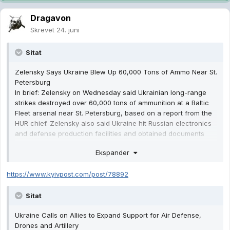
Dragavon
Skrevet
24. juni
Sitat
Zelensky Says Ukraine Blew Up 60,000 Tons of Ammo Near St.
Petersburg
In brief: Zelensky on Wednesday said Ukrainian long-range
strikes destroyed over 60,000 tons of ammunition at a Baltic
Fleet arsenal near St. Petersburg, based on a report from the
HUR chief. Zelensky also said Ukraine hit Russian electronics
and defense production facilities and obtained documents
showing Russia shifting air defenses to protect Moscow and
Ekspander
the Kerch Bridge, weakening other regions.
https://www.kyivpost.com/post/78892
Sitat
Ukraine Calls on Allies to Expand Support for Air Defense,
Drones and Artillery