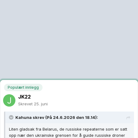
Populært innlegg
JK22
Skrevet
25. juni
Kahuna
skrev (På 24.6.2026 den 18.14):
Liten gladsak fra Belarus, de russiske repeaterne som er satt
opp nær den ukrainske grensen for å guide russiske droner