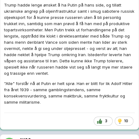
Trump hadde lenge ønsket å ha Putin på hans side, og tillatt
ukrainske angrep på oljeinfrastruktur samt i smug sabotere russisk
oljeeksport for å kunne presse russeren uten å bli personlig
trukket inn, samtidig som man prøvd å få han med på produktive
topartsvirksomheter. Men Putin trekk ut forhandlingene på det
lengste, opptrådd lite klokt i direktesamtaler med både Trump og
hans menn deriblant Vance som siden mente han lider av sterk
overmot, nekte å gi seg under oljepresset - og verst av alt; han
hadde nektet å hjelpe Trump omkring Iran. Istedenfor leverte han
våpen og assistanse til Iran. Dette kunne ikke Trump tolerere,
spesielt ikke når russeren hadde vist seg så langt mye mer staere
og trassige enn ventet.
"Alle" forstår nå at Putin er helt sprø. Han er blitt for lik Adolf Hitler
fra året 1939 - samme gamblingstendens, samme
konsekvensvurdering, samme maktbruk, samme fryktkultur og
samme militarisme.
3
10