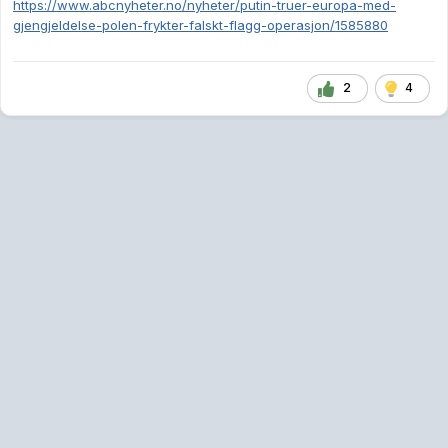
https://www.abcnyheter.no/nyheter/putin-truer-europa-med-
gjengjeldelse-polen-frykter-falskt-flagg-operasjon/1585880
2
4