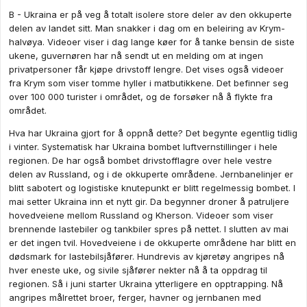
B - Ukraina er på veg å totalt isolere store deler av den okkuperte
delen av landet sitt. Man snakker i dag om en beleiring av Krym-
halvøya. Videoer viser i dag lange køer for å tanke bensin de siste
ukene, guvernøren har nå sendt ut en melding om at ingen
privatpersoner får kjøpe drivstoff lengre. Det vises også videoer
fra Krym som viser tomme hyller i matbutikkene. Det befinner seg
over 100 000 turister i området, og de forsøker nå å flykte fra
området.
Hva har Ukraina gjort for å oppnå dette? Det begynte egentlig tidlig
i vinter. Systematisk har Ukraina bombet luftvernstillinger i hele
regionen. De har også bombet drivstofflagre over hele vestre
delen av Russland, og i de okkuperte områdene. Jernbanelinjer er
blitt sabotert og logistiske knutepunkt er blitt regelmessig bombet. I
mai setter Ukraina inn et nytt gir. Da begynner droner å patruljere
hovedveiene mellom Russland og Kherson. Videoer som viser
brennende lastebiler og tankbiler spres på nettet. I slutten av mai
er det ingen tvil. Hovedveiene i de okkuperte områdene har blitt en
dødsmark for lastebilsjåfører. Hundrevis av kjøretøy angripes nå
hver eneste uke, og sivile sjåfører nekter nå å ta oppdrag til
regionen. Så i juni starter Ukraina ytterligere en opptrapping. Nå
angripes målrettet broer, ferger, havner og jernbanen med